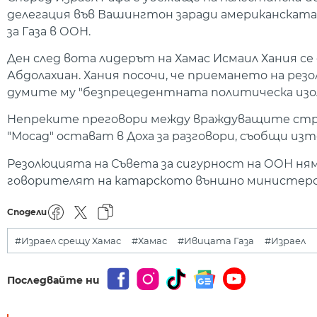
делегация във Вашингтон заради американската 
за Газа в ООН.
Ден след вота лидерът на Хамас Исмаил Хания с
Абдолахиан. Хания посочи, че приемането на резо
думите му "безпрецедентната политическа изола
Непреките преговори между враждуващите стра
"Мосад" остават в Доха за разговори, съобщи из
Резолюцията на Съвета за сигурност на ООН ня
говорителят на катарското външно министер
Сподели
#Израел срещу Хамас
#Хамас
#Ивицата Газа
#Израел
Последвайте ни