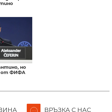
нтино
нтино, но
и от ФИФА
ВИНА
ВРЪЗКА С НАС