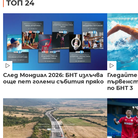
ТОП 24
След Мондиал 2026: БНТ излъчва
Гледайте
още пет големи събития пряко
първенст
по БНТ 3