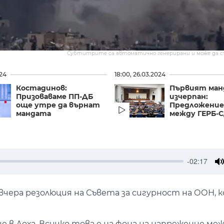
Субтитрите са автоматично генерирани и може да 
024
18:00, 26.03.2024
Костадинов:
Първият ман
Призоваваме ПП-ДБ
изчерпан:
още утре да върнат
Предложение
мандата
между ГЕРБ-СД
-02:17
M
чера резолюция на Съвета за сигурност на ООН, 
в Доха. Всичко това е на фона на напрежение меж