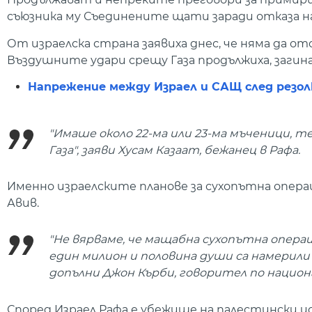
съюзника му Съединените щати заради отказа н
От израелска страна заявиха днес, че няма да о
Въздушните удари срещу Газа продължиха, загина
Напрежение между Израел и САЩ след резолю
"Имаше около 22-ма или 23-ма мъченици, т
Газа", заяви Хусам Казаат, бежанец в Рафа.
Именно израелските планове за сухопътна опера
Авив.
"Не вярваме, че мащабна сухопътна операц
един милион и половина души са намерили 
допълни Джон Кърби, говорител по национ
Според Израел Рафа е убежище на палестински и