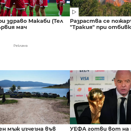
и здраво Макаби (Тел
Разраства се пожар
ървия мач
"Тракия" при отбивка
Реклама
ен мъж изчезна във
УЕФА готви вот на