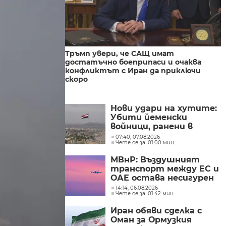
Тръмп увери, че САЩ имат
достатъчно боеприпаси и очаква
конфликтът с Иран да приключи
скоро
Нови удари на хутите:
Убити йеменски
войници, ранени в
Саудитска Арабия
07:40, 07.08.2026
Чете се за: 01:00 мин.
МВнР: Въздушният
транспорт между ЕС и
ОАЕ остава несигурен
14:14, 06.08.2026
Чете се за: 01:42 мин.
Иран обяви сделка с
Оман за Ормузкия