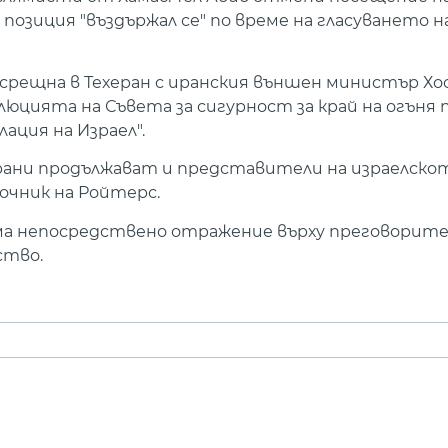
позиция "въздържал се" по време на гласуването 
е срещна в Техеран с иранския външен министър Х
люцията на Съвета за сигурност за край на огъня п
ция на Израел".
ни продължават и представители на израелскот
точник на Ройтерс.
ма непосредствено отражение върху преговорите
ство.