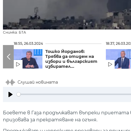
Снимка: БТА
18:55, 26.03.2024
18:37, 26.03.2
Тошко Йорданов:
Трябва да отидем на
избори и българският
избирател...
Слушай новината
Play
Боевете в Газа продължават въпреки приетата в
призовава за прекратяване на огъня.
Продължават и непреките преговори за примирие 