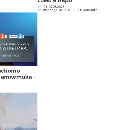
само в евро
14:14, 07.08.2026
Чете се за: 04:50 мин.
Икономика
йското
 атлетика -