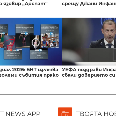
а язовир „Доспат“
срещу Джани Инфа
иал 2026: БНТ излъчва
УЕФА поздрави Инфа
големи събития пряко
свали доверието с
T NEWS APP
ТВОЯТА НО