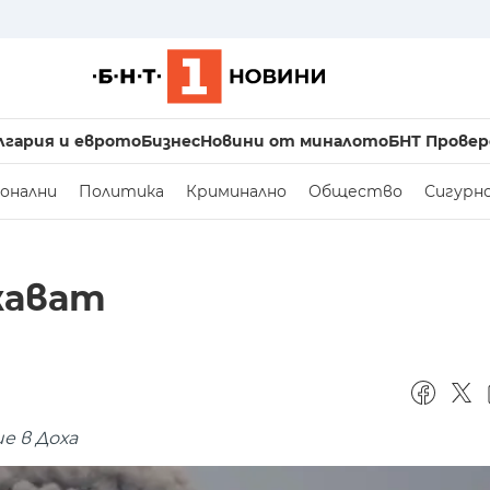
лгария и еврото
Бизнес
Новини от миналото
БНТ Провер
онални
Политика
Криминално
Общество
Сигурн
жават
е в Доха