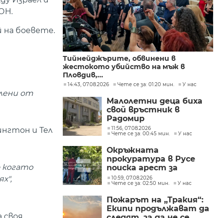
ОН.
й на боевете.
Тийнейджърите, обвинени в
жестокото убийство на мъж в
Пловдив,...
14:43, 07.08.2026
Чете се за: 01:20 мин.
У нас
елени от
Малолетни деца биха
свой връстник в
Радомир
11:56, 07.08.2026
ингтон и Тел
Чете се за: 00:45 мин.
У нас
Окръжната
прокуратура в Русе
о когато
поиска арест за
петима от
х",
10:59, 07.08.2026
Чете се за: 02:50 мин.
У нас
участниците в
групите, свързани с
Пожарът на „Тракия“:
разбитата
Екипи продължават да
лаборатория за
 своя
следят, за да не се