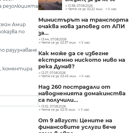
фентанил
разпространява
на резолюцията
12:38, 07.08.2026
Чете се за: 02:22 мин.
У нас
огънят
Министърът на транспорта
осейн Амир
очаква нова заповед от АПИ
оказва по
за...
13:44, 07.08.2026
Чете се за: 02:37 мин.
У нас
о разузнаване
Как може да се избегне
екстремно ниското ниво на
река Дунав?
, коментира
12:27, 07.08.2026
Чете се за: 02:45 мин.
У нас
Над 260 пострадали от
наводненията домакинства
са получили...
13:32, 07.08.2026
Чете се за: 02:15 мин.
У нас
От 9 август: Цените на
финансовите услуги вече