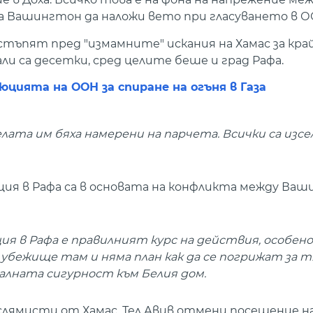
а Вашингтон да наложи вето при гласуването в О
тстъпят пред "измамните" искания на Хамас за кра
ли са десетки, сред целите беше и град Рафа.
цията на ООН за спиране на огъня в Газа
елата им бяха намерени на парчета. Всички са изс
ция в Рафа са в основата на конфликта между Ваш
ия в Рафа е правилният курс на действия, особен
убежище там и няма план как да се погрижат за тя
алната сигурност към Белия дом.
слямисти от Хамас. Тел Авив отмени посещение на