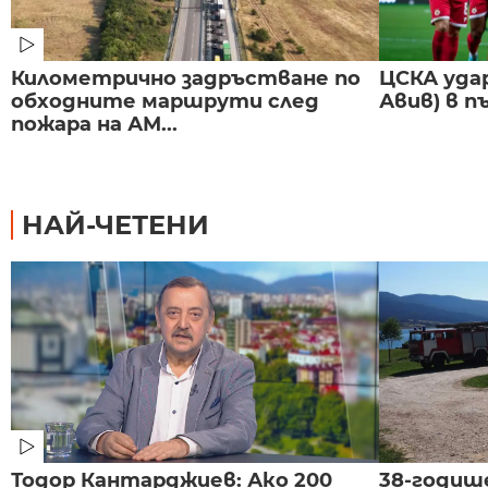
Километрично задръстване по
ЦСКА удар
обходните маршрути след
Авив) в п
пожара на АМ...
НАЙ-ЧЕТЕНИ
Тодор Кантарджиев: Ако 200
38-годиш