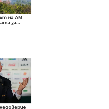
ът на АМ
та за...
 недоверие