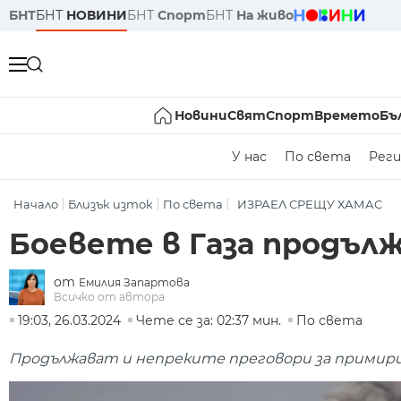
БНТ
БНТ
НОВИНИ
БНТ
Спорт
БНТ
На живо
Новини
Свят
Спорт
Времето
Бъ
У нас
По света
Реги
Начало
Близък изток
По света
ИЗРАЕЛ СРЕЩУ ХАМАС
Боевете в Газа продъл
от
Емилия Запартова
Всичко от автора
19:03, 26.03.2024
Чете се за: 02:37 мин.
По света
Продължават и непреките преговори за примири