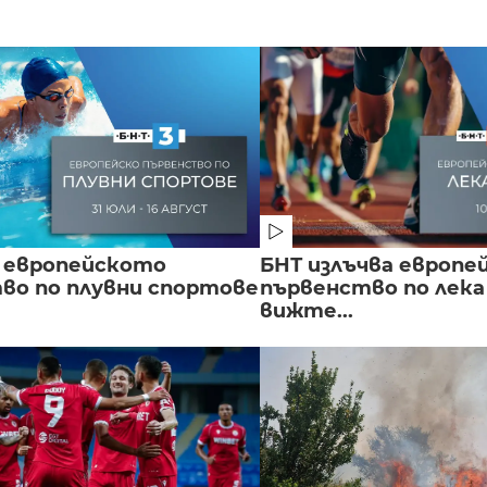
 европейското
БНТ излъчва европе
во по плувни спортове
първенство по лека
вижте...