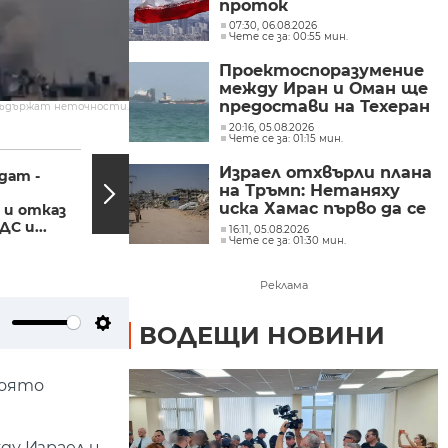
проток
07:30, 06.08.2026
Чете се за: 00:55 мин.
Проектоспоразумение
между Иран и Оман ще
предостави на Техеран
съдържат неточности.
контрола над кораби,
20:16, 05.08.2026
Чете се за: 01:15 мин.
влизащи в Персийския
17:40, 26.03.2024
17:07,
залив?
Израел отхвърли плана
дат -
Започна ремонт в
на Тръмп: Нетаняху
общинската клиника
иска Хамас първо да се
 и отказ
за кучета "Връбница"
разоръжи
С и...
16:11, 05.08.2026
Чете се за: 01:30 мин.
Реклама
ВОДЕЩИ НОВИНИ
ute
Settings
която
ду Израел и