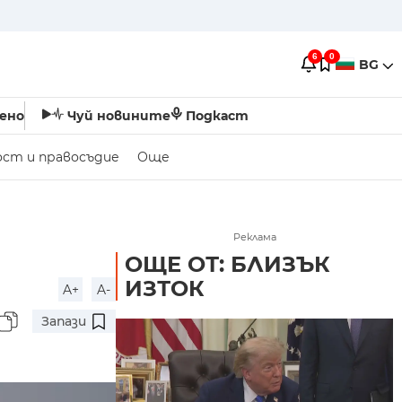
6
0
BG
ено
Чуй новините
Подкаст
ост и правосъдие
Още
Реклама
ОЩЕ ОТ: БЛИЗЪК
ИЗТОК
A+
A-
Запази