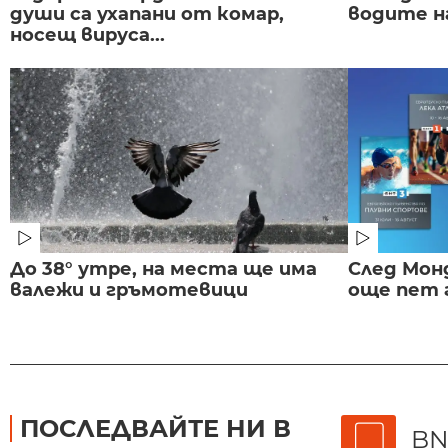
души са ухапани от комар,
водите н
носещ вируса...
До 38° утре, на места ще има
След Монд
валежи и гръмотевици
още пет 
ПОСЛЕДВАЙТЕ НИ В
BN