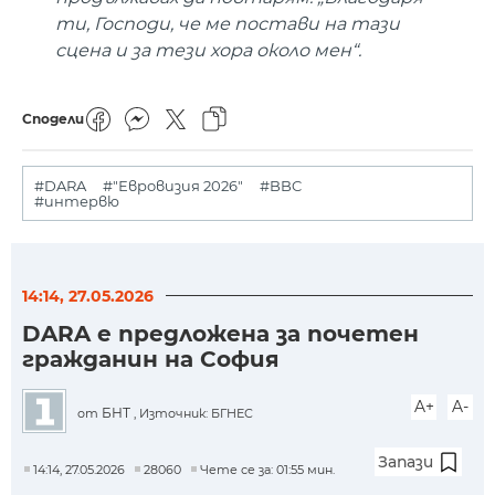
ти, Господи, че ме постави на тази
сцена и за тези хора около мен“.
Сподели
#DARA
#"Евровизия 2026"
#BBC
#интервю
14:14, 27.05.2026
DARA е предложена за почетен
гражданин на София
A+
A-
БНТ
от
, Източник: БГНЕС
Запази
14:14, 27.05.2026
28060
Чете се за: 01:55 мин.