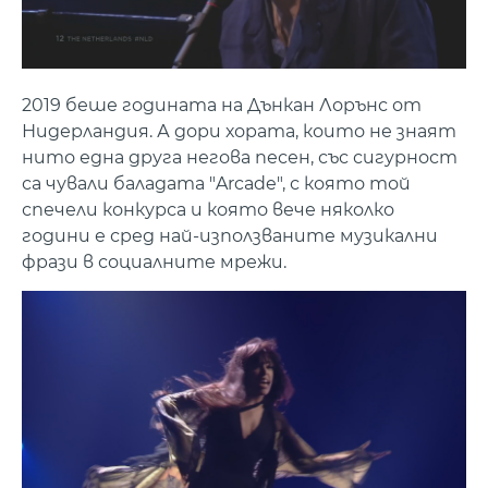
2019 беше годината на Дънкан Лорънс от
Нидерландия. А дори хората, които не знаят
нито една друга негова песен, със сигурност
са чували баладата "Arcade", с която той
спечели конкурса и която вече няколко
години е сред най-използваните музикални
фрази в социалните мрежи.