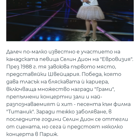
Далеч по-малко известно е участието на
канадската певица Селин Дион на "Евровизия".
През 1988 г. тя завоюва първото място,
представяйки Швейцария. Победа, която
дава тласък на бляскавата ѝ кариера,
включваща множество награди "Грами",
препълнени концертни зали и най-
разпознаваемият ѝ хит - песента към филма
"Титаник". Заради тежко заболяване, в
последните години Селин Дион се оттегли
от сцената, но сега ѝ предстоят няколко
концерта в Париж.