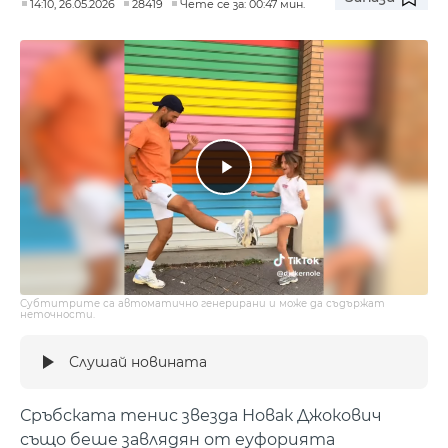
14:10, 26.05.2026
28419
Чете се за: 00:47 мин.
Субтитрите са автоматично генерирани и може да съдържат
неточности.
Слушай новината
Сръбската тенис звезда Новак Джокович
също беше завлядян от еуфорията