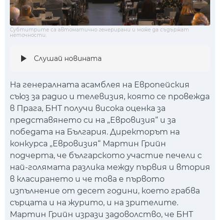
Субтитрите са автоматично генерирани и може да съдържат
неточности.
Слушай новината
На генералната асамблея на Европейския
съюз за радио и телевизия, която се провежда
в Прага, БНТ получи висока оценка за
представянето си на „Евровизия“ и за
победата на България. Директорът на
конкурса „Евровизия“ Мартин Грийн
подчерта, че българското участие печели с
най-голямата разлика между първия и втория
в класирането и че това е първото
изпълнение от десет години, което грабва
сърцата и на журито, и на зрителите.
Мартин Грийн изрази задоволство, че БНТ