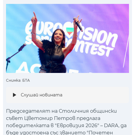
Снимка: БТА
Слушай новината
Председателят на Столичния общински
съвет Цветомир Петров предлага
победителката в "Евровизия 2026" – DARA, да
бъде удостоена със званието "Почетен