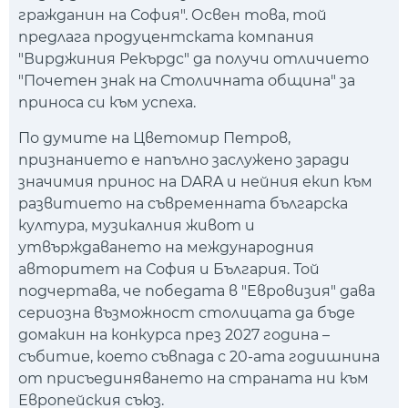
гражданин на София". Освен това, той
предлага продуцентската компания
"Вирджиния Рекърдс" да получи отличието
"Почетен знак на Столичната община" за
приноса си към успеха.
По думите на Цветомир Петров,
признанието е напълно заслужено заради
значимия принос на DARA и нейния екип към
развитието на съвременната българска
култура, музикалния живот и
утвърждаването на международния
авторитет на София и България. Той
подчертава, че победата в "Евровизия" дава
сериозна възможност столицата да бъде
домакин на конкурса през 2027 година –
събитие, което съвпада с 20-ата годишнина
от присъединяването на страната ни към
Европейския съюз.