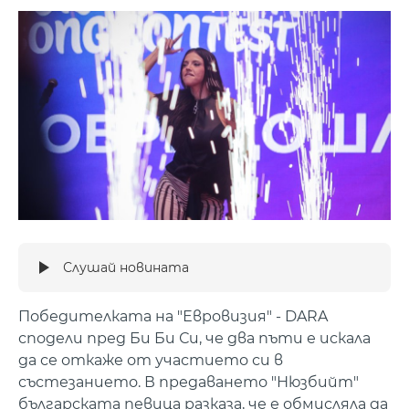
Слушай новината
Победителката на "Евровизия" - DARA
сподели пред Би Би Си, че два пъти е искала
да се откаже от участието си в
състезанието. В предаването "Нюзбийт"
българската певица разказа, че е обмисляла да