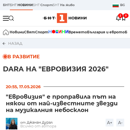
БНТ
БНТ
НОВИНИ
БНТ
Спорт
БНТ
На живо
BG
2
0
Новини
Свят
Спорт
Времето
България и еврото
Би
НАЗАД
В РАЗВИТИЕ
DARA НА "ЕВРОВИЗИЯ 2026"
20:55, 17.05.2026
"Евровизия" е проправила път на
някои от най-известните звезди
на музикалния небосклон
Джанан Дурал
A+
A-
от
Всичко от автора