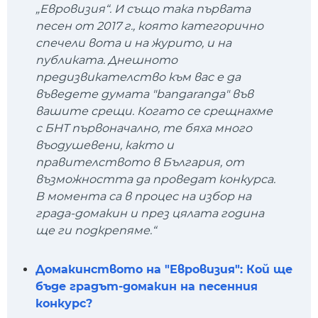
„Евровизия“. И също така първата
песен от 2017 г., която категорично
спечели вота и на журито, и на
публиката. Днешното
предизвикателство към вас е да
въведете думата "bangaranga" във
вашите срещи. Когато се срещнахме
с БНТ първоначално, те бяха много
въодушевени, както и
правителството в България, от
възможността да проведат конкурса.
В момента са в процес на избор на
града-домакин и през цялата година
ще ги подкрепяме.“
Домакинството на "Евровизия": Кой ще
бъде градът-домакин на песенния
конкурс?