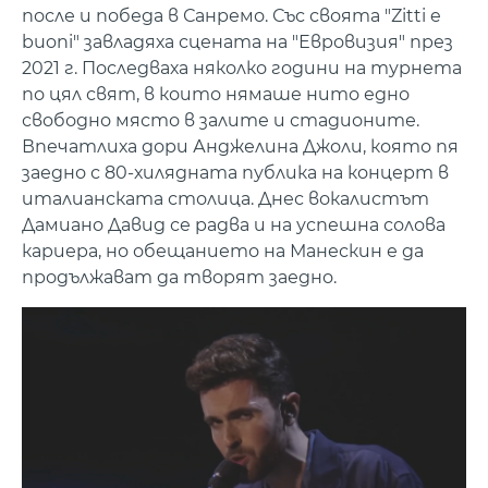
после и победа в Санремо. Със своята "Zitti e
buoni" завладяха сцената на "Евровизия" през
2021 г. Последваха няколко години на турнета
по цял свят, в които нямаше нито едно
свободно място в залите и стадионите.
Впечатлиха дори Анджелина Джоли, която пя
заедно с 80-хилядната публика на концерт в
италианската столица. Днес вокалистът
Дамиано Давид се радва и на успешна солова
кариера, но обещанието на Манескин е да
продължават да творят заедно.