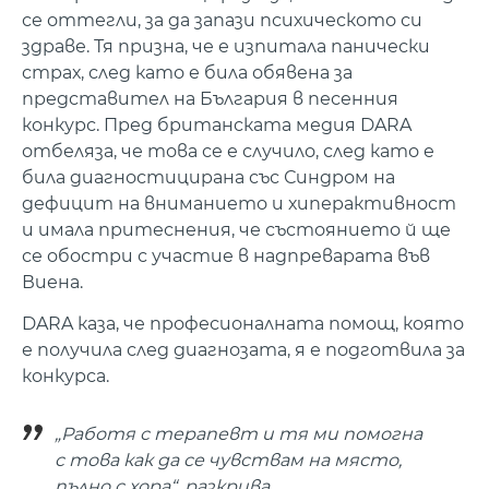
се оттегли, за да запази психическото си
здраве. Тя призна, че е изпитала панически
страх, след като е била обявена за
представител на България в песенния
конкурс. Пред британската медия DARA
отбеляза, че това се е случило, след като е
била диагностицирана със Синдром на
дефицит на вниманието и хиперактивност
и имала притеснения, че състоянието й ще
се обостри с участие в надпреварата във
Виена.
DARA каза, че професионалната помощ, която
е получила след диагнозата, я е подготвила за
конкурса.
„Работя с терапевт и тя ми помогна
с това как да се чувствам на място,
пълно с хора“, разкрива