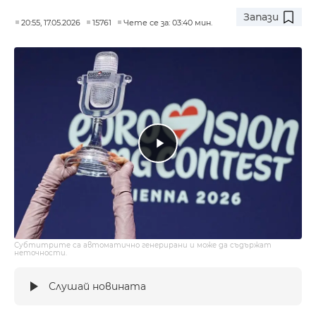
Запази
20:55, 17.05.2026
15761
Чете се за: 03:40 мин.
Субтитрите са автоматично генерирани и може да съдържат
неточности.
Слушай новината