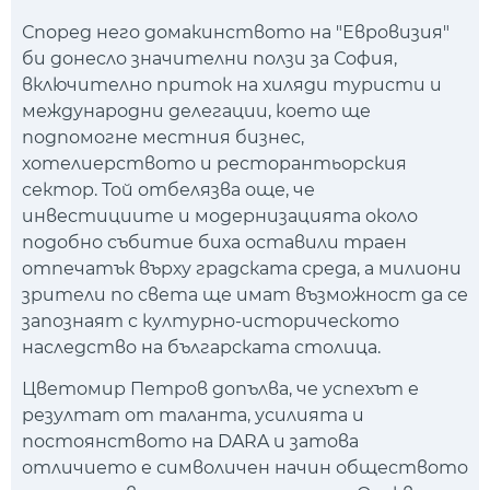
Според него домакинството на "Евровизия"
би донесло значителни ползи за София,
включително приток на хиляди туристи и
международни делегации, което ще
подпомогне местния бизнес,
хотелиерството и ресторантьорския
сектор. Той отбелязва още, че
инвестициите и модернизацията около
подобно събитие биха оставили траен
отпечатък върху градската среда, а милиони
зрители по света ще имат възможност да се
запознаят с културно-историческото
наследство на българската столица.
Цветомир Петров допълва, че успехът е
резултат от таланта, усилията и
постоянството на DARA и затова
отличието е символичен начин обществото