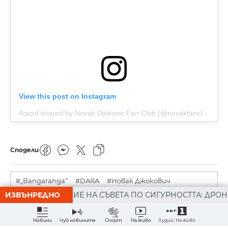
View this post on Instagram
A post shared by Novak Djokovic Fan Club (@novakfanclub)
Сподели
#„Bangaranga“
#DARA
#Новак Джокович
ДАНИЕ НА СЪВЕТА ПО СИГУРНОСТТА: ДРОН Е НАХЛУЛ В Б
ИЗВЪНРЕДНО
Аудио: На живо
Новини
Чуй новините
Спорт
На живо
Зареди още новини