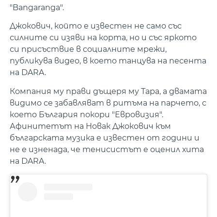
"Bangaranga".
Джокович, който е известен не само със
силните си изяви на корта, но и със яркото
си присъствие в социалните мрежи,
публикува видео, в което танцува на песента
на DARA.
Компания му прави дъщеря му Тара, а двамата
видимо се забавляват в ритъма на парчето, с
което България покори "Евровизия".
Афинитетът на Новак Джокович към
българската музика е известен от години и
не е изненада, че тенисистът е оценил хита
на DARA.