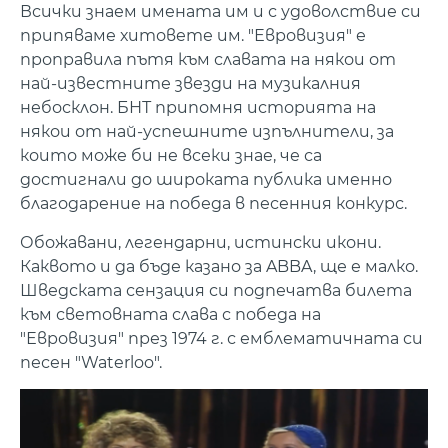
Всички знаем имената им и с удоволствие си
припяваме хитовете им. "Евровизия" е
проправила пътя към славата на някои от
най-известните звезди на музикалния
небосклон. БНТ припомня историята на
някои от най-успешните изпълнители, за
които може би не всеки знае, че са
достигнали до широката публика именно
благодарение на победа в песенния конкурс.
Обожавани, легендарни, истински икони.
Каквото и да бъде казано за ABBA, ще е малко.
Шведската сензация си подпечатва билета
към световната слава с победа на
"Евровизия" през 1974 г. с емблематичната си
песен "Waterloo".