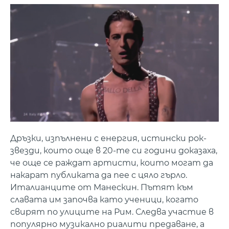
Дръзки, изпълнени с енергия, истински рок-
звезди, които още в 20-те си години доказаха,
че още се раждат артисти, които могат да
накарат публиката да пее с цяло гърло.
Италианците от Манескин. Пътят към
славата им започва като ученици, когато
свирят по улиците на Рим. Следва участие в
популярно музикално риалити предаване, а