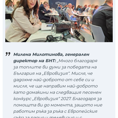
Милена Милотинова, генерален
директор на БНТ:
„Много благодаря
за топлите ви думи за победата на
България на „Евровизия“. Мисля, че
дадохме най-доброто от себе си и
мисля, че ще направим най-доброто
като домакини на следващия песенен
конкурс „Евровизия“ 2027. Благодаря за
помощта ви до момента, защото ние
работим ръка за ръка с Европейския
съюз за радио и телевизия и с