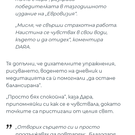
победителката в тазгодишното
издание на „Евровизия“.
„Мисля, че свърши страхотна работа.
Наистина се чувствах в свои води,
където и да отидех“, коментира
DARA.
Тя допълни, че дихателните упражнения,
рисуването, воденето на дневник и
медитацията са ѝ помогнали „да остане
балансирана“.
„Просто бях спокойна“, каза Дара,
припомняйки си как се е чувствала, докато
точките са пристигали от целия свят.
„Отворих сърцето си и просто
продължавах да повтарям: „Благодаря