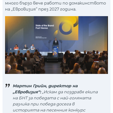
много бързо вече работи по домакинството
на „Евровизия“ през 2027 година.
Мартин Грийн, директор на
„Евровизия“:
„Искам да поздравя екипа
на БНТ за победата с най-голямата
разлика при победа досега в
историята на песенния конкурс