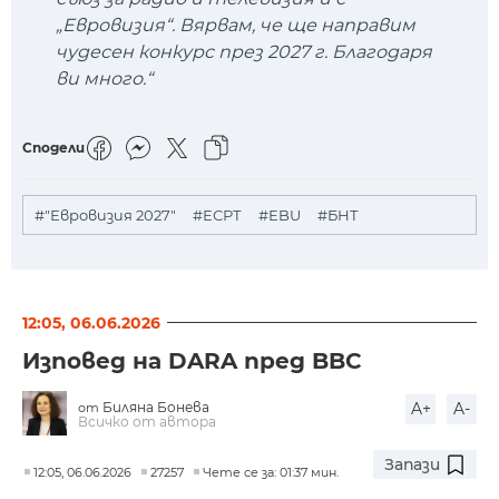
„Евровизия“. Вярвам, че ще направим
чудесен конкурс през 2027 г. Благодаря
ви много.“
Сподели
#"Евровизия 2027"
#ЕСРТ
#EBU
#БНТ
12:05, 06.06.2026
Изповед на DARA пред BBC
Биляна Бонева
A+
A-
от
Всичко от автора
Запази
12:05, 06.06.2026
27257
Чете се за: 01:37 мин.