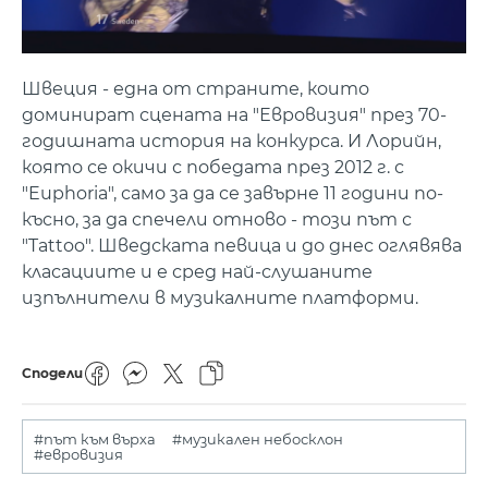
Швеция - една от страните, които
доминират сцената на "Евровизия" през 70-
годишната история на конкурса. И Лорийн,
която се окичи с победата през 2012 г. с
"Euphoria", само за да се завърне 11 години по-
късно, за да спечели отново - този път с
"Tattoo". Шведската певица и до днес оглявява
класациите и е сред най-слушаните
изпълнители в музикалните платформи.
Сподели
#път към върха
#музикален небосклон
#евровизия