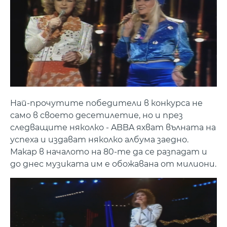
Най-прочутите победители в конкурса не
само в своето десетилетие, но и през
следващите няколко - ABBA яхват вълната на
успеха и издават няколко албума заедно.
Макар в началото на 80-те да се разпадат и
до днес музиката им е обожавана от милиони.