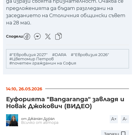
да изрази своята признателност. Очаква се
предложенията да бъдат разгледани на
заседанието на Столичния общински съвет
на 28 май.
Сподели
#"Евровизия 2027"
#DARA
#"Евровизия 2026"
#Цветомир Петров
#почетен гражданин на София
14:10, 26.05.2026
Еуфорията "Bangaranga" завладя и
Новак Джокович (ВИДЕО)
Джанан Дурал
A+
A-
от
Всичко от автора
Запази