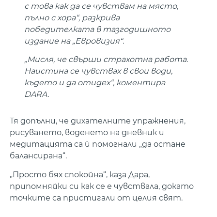
с това как да се чувствам на място,
пълно с хора“, разкрива
победителката в тазгодишното
издание на „Евровизия“.
„Мисля, че свърши страхотна работа.
Наистина се чувствах в свои води,
където и да отидех“, коментира
DARA.
Тя допълни, че дихателните упражнения,
рисуването, воденето на дневник и
медитацията са ѝ помогнали „да остане
балансирана“.
„Просто бях спокойна“, каза Дара,
припомняйки си как се е чувствала, докато
точките са пристигали от целия свят.