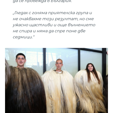
да се провежда в България.“
„Гледах с голяма приятелска група и
не очаквахме този резултат, но сме
ужасно щастливи и още вълнението
не спира и няма да спре поне две
седмици.“