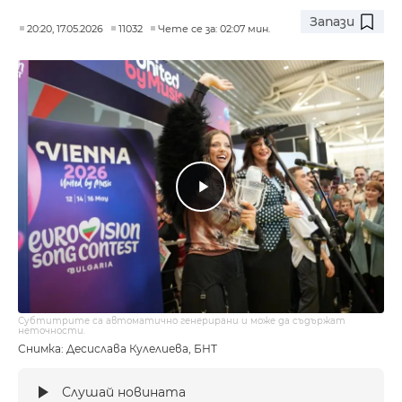
Запази
20:20, 17.05.2026
11032
Чете се за: 02:07 мин.
Субтитрите са автоматично генерирани и може да съдържат
неточности.
Снимка: Десислава Кулелиева, БНТ
Слушай новината