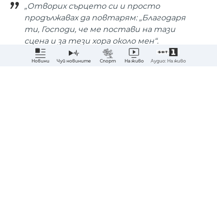
„Отворих сърцето си и просто
продължавах да повтарям: „Благодаря
ти, Господи, че ме постави на тази
сцена и за тези хора около мен“.
Аудио: На живо
Новини
Чуй новините
Спорт
На живо
Сподели
Абонирай ме за най-важните новини?
ДА
НЕ
#DARA
#"Евровизия 2026"
#BBC
#интервю
14:14, 27.05.2026
DARA е предложена за почетен
гражданин на София
A+
A-
БНТ
от
, Източник: БГНЕС