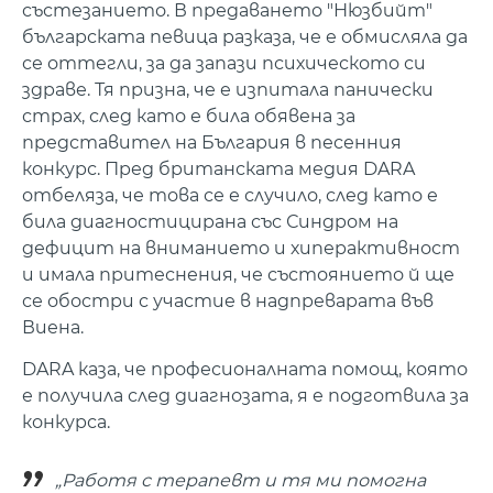
състезанието. В предаването "Нюзбийт"
българската певица разказа, че е обмисляла да
се оттегли, за да запази психическото си
здраве. Тя призна, че е изпитала панически
страх, след като е била обявена за
представител на България в песенния
конкурс. Пред британската медия DARA
отбеляза, че това се е случило, след като е
била диагностицирана със Синдром на
дефицит на вниманието и хиперактивност
и имала притеснения, че състоянието й ще
се обостри с участие в надпреварата във
Виена.
DARA каза, че професионалната помощ, която
е получила след диагнозата, я е подготвила за
конкурса.
„Работя с терапевт и тя ми помогна