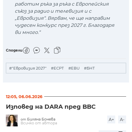
работим ръка за ръка с Европейския
съюз за радио и телевизия и с
„Евровизия“. Вярвам, че ще направим
чудесен конкурс през 2027 г. Благодаря
ви много.“
Сподели
#"Евровизия 2027"
#ЕСРТ
#EBU
#БНТ
12:05, 06.06.2026
Изповед на DARA пред BBC
Биляна Бонева
A+
A-
от
Всичко от автора