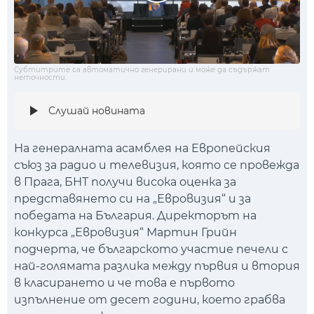
Субтитрите са автоматично генерирани и може да съдържат
неточности.
Слушай новината
На генералната асамблея на Европейския
съюз за радио и телевизия, която се провежда
в Прага, БНТ получи висока оценка за
представянето си на „Евровизия“ и за
победата на България. Директорът на
конкурса „Евровизия“ Мартин Грийн
подчерта, че българското участие печели с
най-голямата разлика между първия и втория
в класирането и че това е първото
изпълнение от десет години, което грабва