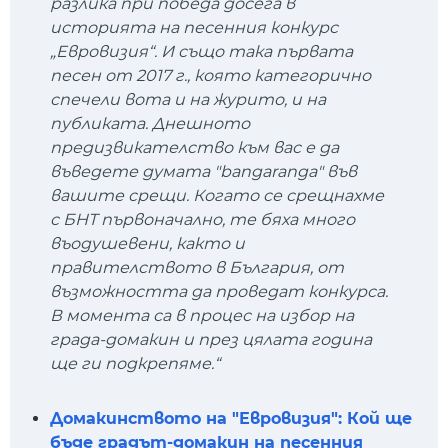
разлика при победа досега в
историята на песенния конкурс
„Евровизия“. И също така първата
песен от 2017 г., която категорично
спечели вота и на журито, и на
публиката. Днешното
предизвикателство към вас е да
въведете думата "bangaranga" във
вашите срещи. Когато се срещнахме
с БНТ първоначално, те бяха много
въодушевени, както и
правителството в България, от
възможността да проведат конкурса.
В момента са в процес на избор на
града-домакин и през цялата година
ще ги подкрепяме.“
Домакинството на "Евровизия": Кой ще
бъде градът-домакин на песенния