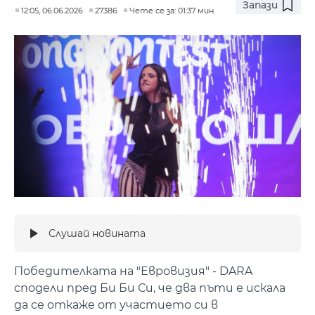
Запази
12:05, 06.06.2026
27386
Чете се за: 01:37 мин.
Слушай новината
Победителката на "Евровизия" - DARA
сподели пред Би Би Си, че два пъти е искала
да се откаже от участието си в