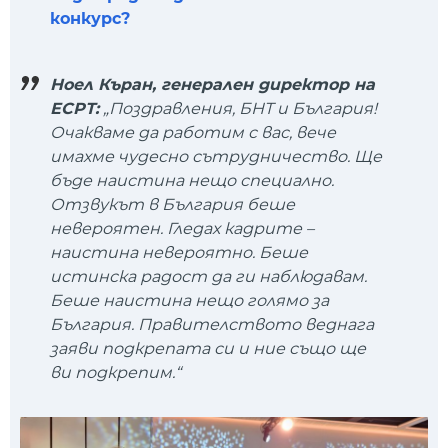
конкурс?
Ноел Къран, генерален директор на
ЕСРТ:
„Поздравления, БНТ и България!
Очакваме да работим с вас, вече
имахме чудесно сътрудничество. Ще
бъде наистина нещо специално.
Отзвукът в България беше
невероятен. Гледах кадрите –
наистина невероятно. Беше
истинска радост да ги наблюдавам.
Беше наистина нещо голямо за
България. Правителството веднага
заяви подкрепата си и ние също ще
ви подкрепим.“