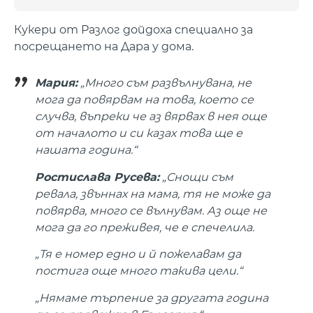
Кукери от Разлог дойдоха специално за
посрещането на Дара у дома.
Мария:
„Много съм развълнувана, не
мога да повярвам на това, което се
случва, въпреки че аз вярвах в нея още
от началото и си казах това ще е
нашата година.“
Ростислава Русева:
„Снощи съм
ревала, звъннах на мама, тя не може да
повярва, много се вълнувам. Аз още не
мога да го преживея, че е спечелила.
„Тя е номер едно и й пожелавам да
постига още много такива цели.“
„Нямаме търпение за другата година