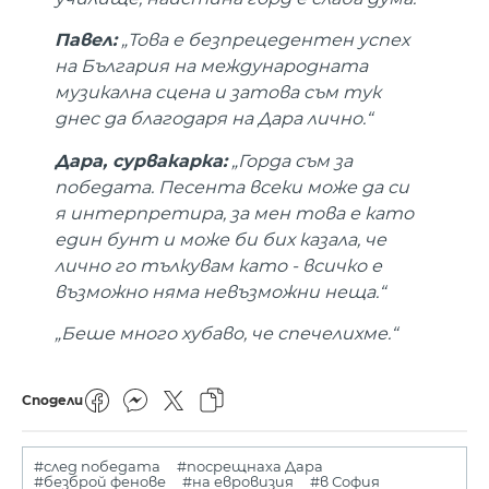
Павел:
„Това е безпрецедентен успех
на България на международната
музикална сцена и затова съм тук
днес да благодаря на Дара лично.“
Дара, сурвакарка:
„Горда съм за
победата. Песента всеки може да си
я интерпретира, за мен това е като
един бунт и може би бих казала, че
лично го тълкувам като - всичко е
възможно няма невъзможни неща.“
„Беше много хубаво, че спечелихме.“
Сподели
#след победата
#посрещнаха Дара
#безброй фенове
#на евровизия
#в София