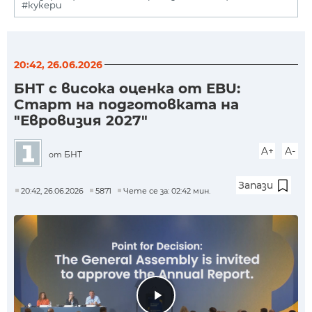
#кукери
20:42, 26.06.2026
БНТ с висока оценка от EBU:
Старт на подготовката на
"Евровизия 2027"
A+
A-
БНТ
от
Запази
20:42, 26.06.2026
5871
Чете се за: 02:42 мин.