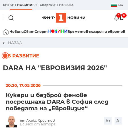
БНТ
БНТ
НОВИНИ
БНТ
Спорт
БНТ
На живо
BG
0
0
Новини
Свят
Спорт
Времето
България и еврото
Би
НАЗАД
В РАЗВИТИЕ
DARA НА "ЕВРОВИЗИЯ 2026"
20:20, 17.05.2026
Кукери и безброй фенове
посрещнаха DARA в София след
победата на „Евровизия“
Алекс Христов
A+
A-
от
Всичко от автора