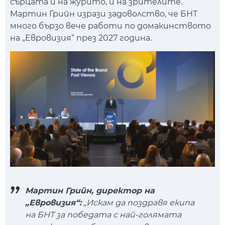
сърцата и на журито, и на зрителите.
Мартин Грийн изрази задоволство, че БНТ
много бързо вече работи по домакинството
на „Евровизия“ през 2027 година.
Мартин Грийн, директор на
„Евровизия“:
„Искам да поздравя екипа
на БНТ за победата с най-голямата