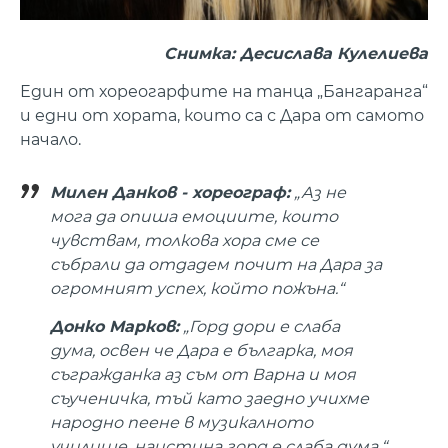
Снимка: Десислава Кулелиева
Един от хореогарфите на танца „Бангаранга“
и едни от хората, които са с Дара от самото
начало.
Милен Данков - хореограф:
„Аз не
мога да опиша емоциите, които
чувствам, толкова хора сме се
събрали да отдадем почит на Дара за
огромният успех, който пожъна.“
Донко Марков:
„Горд дори е слаба
дума, освен че Дара е българка, моя
съгражданка аз съм от Варна и моя
съученичка, тъй като заедно учихме
народно пеене в музикалното
училище, наистина горд е слаба дума.“