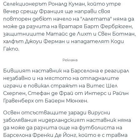
Селекционерът Роналд Куман, който утре
вечер срещу Франция ще направи своя
повторен дебют начело на "лалетата" няма да
може да разчита на вратаря Барт Фербрюген,
защитниците Матайс де Лихт и Свен Ботман,
халфът Джоуи Ферман и нападателят Коди
Гакпо.
Реклама
Бившият наставник на Барселона е реагирал
незабавно и на мястото на отпадналите
играчи е повикал стражът на Витес Шел
Схерпен, Стефан де Фрай от Интерс и Райън
Гравенберх от Байерн Мюнхен.
Освен отсъстващите заради вирусни
заболявания нидерландският наставник няма
да може да разчита още на футболиста на
Барселона Френки Де Йонг, който е с травма