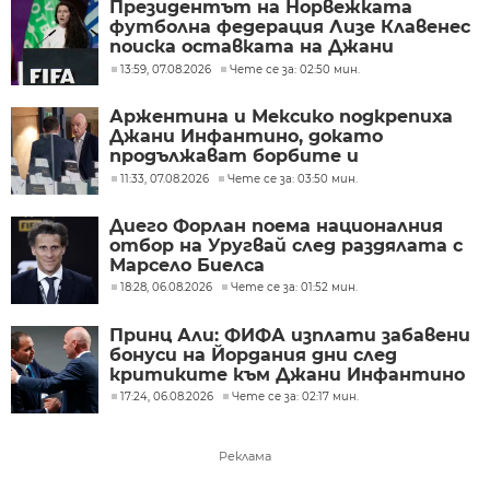
Президентът на Норвежката
футболна федерация Лизе Клавенес
поиска оставката на Джани
Инфантино
13:59, 07.08.2026
Чете се за: 02:50 мин.
Аржентина и Мексико подкрепиха
Джани Инфантино, докато
продължават борбите и
разногласията във ФИФА
11:33, 07.08.2026
Чете се за: 03:50 мин.
Диего Форлан поема националния
отбор на Уругвай след раздялата с
Марсело Биелса
18:28, 06.08.2026
Чете се за: 01:52 мин.
Принц Али: ФИФА изплати забавени
бонуси на Йордания дни след
критиките към Джани Инфантино
17:24, 06.08.2026
Чете се за: 02:17 мин.
Реклама