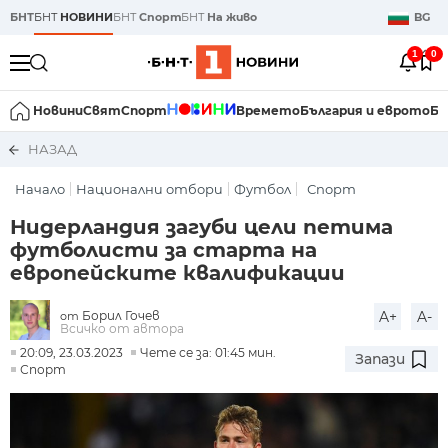
БНТ
БНТ
НОВИНИ
БНТ
Спорт
БНТ
На живо
BG
1
0
Новини
Свят
Спорт
Времето
България и еврото
Би
НАЗАД
Начало
Национални отбори
Футбол
Спорт
Нидерландия загуби цели петима
футболисти за старта на
европейските квалификации
Борил Гочев
A+
A-
от
Всичко от автора
20:09, 23.03.2023
Чете се за: 01:45 мин.
Запази
Спорт