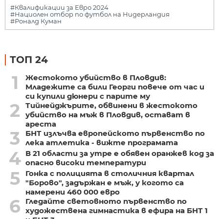
#Квалификации за Евро 2024
#Нациолен отбор по футбол на Нидерландия
#Роналд Куман
ТОП 24
1
Жестокото убийство в Пловдив:
Младежите са били Георги повече от час и
си купили дюнери с парите му
2
Тийнейджърите, обвинени в жестокото
убийство на мъж в Пловдив, остават в
ареста
3
БНТ излъчва европейското първенство по
лека атлетика - вижте програмата
4
В 21 области за утре е обявен оранжев код за
опасно високи температури
5
Гонка с полицията в столичния квартал
"Борово", задържан е мъж, у когото са
намерени 460 000 евро
6
Гледайте световното първенство по
художествена гимнастика в ефира на БНТ 1