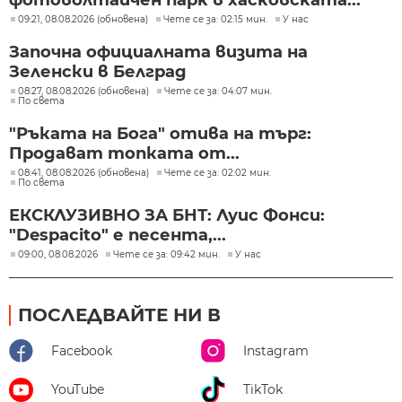
фотоволтаичен парк в хасковската...
09:21, 08.08.2026 (обновена)
Чете се за: 02:15 мин.
У нас
Започна официалната визита на
Зеленски в Белград
08:27, 08.08.2026 (обновена)
Чете се за: 04:07 мин.
По света
"Ръката на Бога" отива на търг:
Продават топката от...
08:41, 08.08.2026 (обновена)
Чете се за: 02:02 мин.
По света
ЕКСКЛУЗИВНО ЗА БНТ: Луис Фонси:
"Despacito" е песента,...
09:00, 08.08.2026
Чете се за: 09:42 мин.
У нас
ПОСЛЕДВАЙТЕ НИ В
Facebook
Instagram
YouTube
TikTok