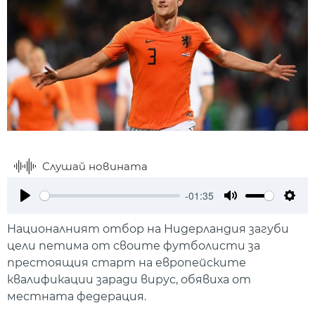
Слушай новината
-01:35
Play
Mute
Setti
Националният отбор на Нидерландия загуби
цели петима от своите футболисти за
престоящия старт на европейските
квалификации заради вирус, обявиха от
местната федерация.