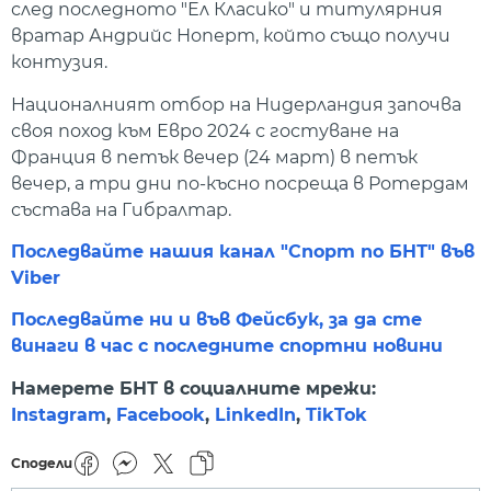
след последното "Ел Класико" и титулярния
вратар Андрийс Ноперт, който също получи
контузия.
Националният отбор на Нидерландия започва
своя поход към Евро 2024 с гостуване на
Франция в петък вечер (24 март) в петък
вечер, а три дни по-късно посреща в Ротердам
състава на Гибралтар.
Последвайте нашия канал "Спорт по БНТ" във
Viber
Последвайте ни и във Фейсбук, за да сте
винаги в час с последните спортни новини
Намерете БНТ в социалните мрежи:
Instagram
,
Facebook
,
LinkedIn
,
TikTok
Сподели