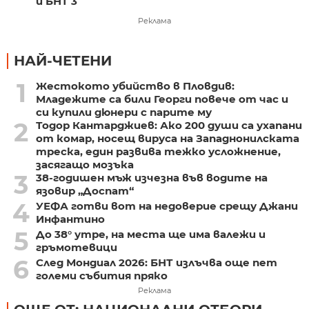
и БНТ 3
Реклама
НАЙ-ЧЕТЕНИ
1
Жестокото убийство в Пловдив:
Младежите са били Георги повече от час и
си купили дюнери с парите му
2
Тодор Кантарджиев: Ако 200 души са ухапани
от комар, носещ вируса на Западнонилската
треска, един развива тежко усложнение,
засягащо мозъка
3
38-годишен мъж изчезна във водите на
язовир „Доспат“
4
УЕФА готви вот на недоверие срещу Джани
Инфантино
5
До 38° утре, на места ще има валежи и
гръмотевици
6
След Мондиал 2026: БНТ излъчва още пет
големи събития пряко
Реклама