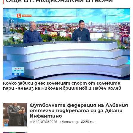
ОЩЕ ОТ: НАЦИОНАЛНИ ОТБОРИ
Колко зависи днес големият спорт от големите
пари - анализ на Никола Ибришимов и Павел Колев
Футболната федерация на Албания
оттегли подкрепата си за Джани
Инфантино
14:12, 07.08.2026
Чете се за: 02:35 мин.