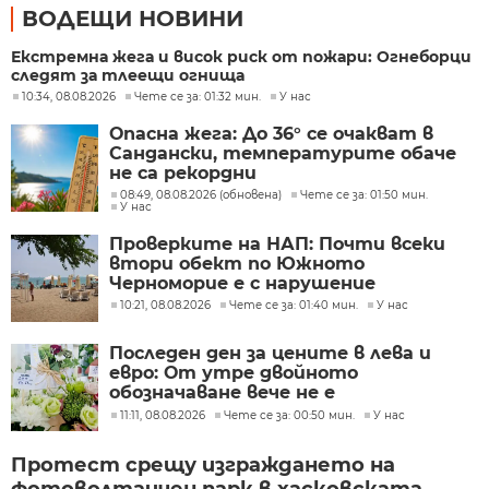
ВОДЕЩИ НОВИНИ
Екстремна жега и висок риск от пожари: Огнеборци
следят за тлеещи огнища
10:34, 08.08.2026
Чете се за: 01:32 мин.
У нас
Опасна жега: До 36° се очакват в
Сандански, температурите обаче
не са рекордни
08:49, 08.08.2026 (обновена)
Чете се за: 01:50 мин.
У нас
Проверките на НАП: Почти всеки
втори обект по Южното
Черноморие е с нарушение
10:21, 08.08.2026
Чете се за: 01:40 мин.
У нас
Последен ден за цените в лева и
евро: От утре двойното
обозначаване вече не е
задължително
11:11, 08.08.2026
Чете се за: 00:50 мин.
У нас
Протест срещу изграждането на