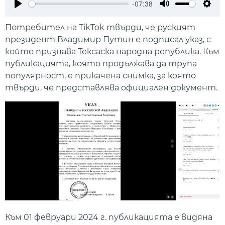
-07:38
Play
Mute
Setti
Потребител на TikTok твърди, че руският
президент Владимир Путин е подписал указ, с
който признава Тексаска народна република. Към
публикацията, която продължава да трупа
популярност, е прикачена снимка, за която
твърди, че представлява официален документ.
Към 01 февруари 2024 г. публикацията е видяна