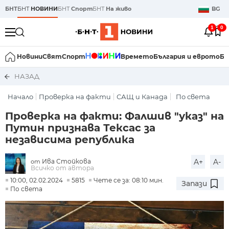
БНТ
БНТ
НОВИНИ
БНТ
Спорт
БНТ
На живо
BG
1
0
Новини
Свят
Спорт
Времето
България и еврото
Би
НАЗАД
Начало
Проверка на факти
САЩ и Канада
По света
Проверка на факти: Фалшив "указ" на
Путин признава Тексас за
независима република
Ива Стойкова
A+
A-
от
Всичко от автора
10:00, 02.02.2024
5815
Чете се за: 08:10 мин.
Запази
По света