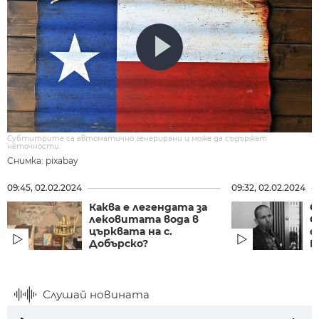
Субтитрите са автоматично генерирани и може да съдържат
неточности.
Снимка: pixabay
09:45, 02.02.2024
09:32, 02.02.2024
Каква е легендата за
О
лековитата вода в
С
църквата на с.
с
Добърско?
М
Слушай новината