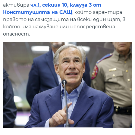
активира
чл.1, секция 10, клауза 3 от
Конституцията на САЩ
, който гарантира
правото на самозащита на всеки един щат, в
който има нахлуване или непосредствена
опасност.