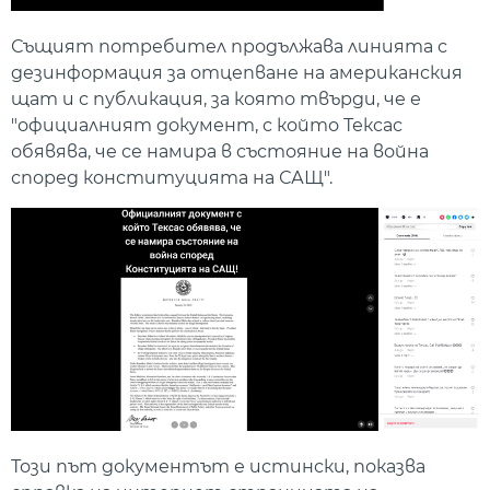
Същият потребител продължава линията с
дезинформация за отцепване на американския
щат и с публикация, за която твърди, че е
"официалният документ, с който Тексас
обявява, че се намира в състояние на война
според конституцията на САЩ".
Този път документът е истински, показва