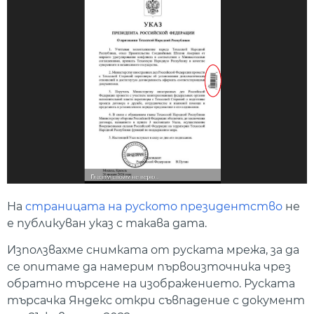
На
страницата на руското президентство
не
е публикуван указ с такава дата.
Използвахме снимката от руската мрежа, за да
се опитаме да намерим първоизточника чрез
обратно търсене на изображението. Руската
търсачка Яндекс откри съвпадение с документ