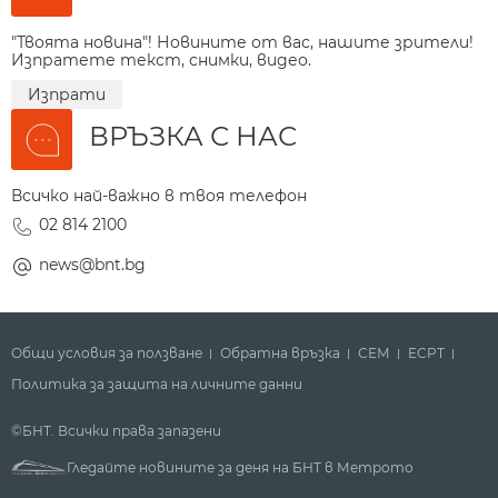
"Твоята новина"! Новините от вас, нашите зрители!
Изпратете текст, снимки, видео.
Изпрати
ВРЪЗКА С НАС
Всичко най-важно в твоя телефон
02 814 2100
news@bnt.bg
Общи условия за ползване
Обратна връзка
СЕМ
ECPT
Политика за защита на личните данни
©БНТ. Всички права запазени
Гледайте новините за деня на БНТ в Метрото