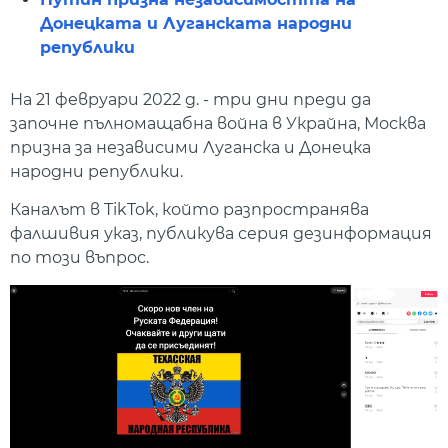
Донецката и Луганската народни
републики
На 21 февруари 2022 g. - три дни преди да
започне пълномащабна война в Украйна, Москва
призна за независими Луганска и Донецка
народни републики.
Каналът в TikTok, който разпространява
фалшивия указ, публикува серия дезинформация
по този въпрос.