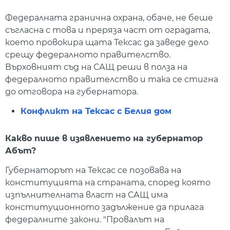
Федералната гранична охрана, обаче, не беше
съгласна с това и преряза част от оградата,
което провокира щата Тексас да заведе дело
срещу федералното правителство.
Върховният съд на САЩ реши в полза на
федералното правителство и така се стигна
до отговора на губернатора.
Конфликт на Тексас с Белия дом
Какво пише в изявлението на губернатор
Абът?
Губернаторът на Тексас се позовава на
конституцията на страната, според която
изпълнителната власт на САЩ има
конституционното задължение да прилага
федералните закони. "Провалът на