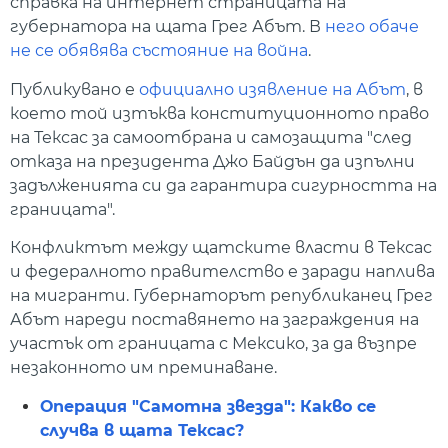
справка на интернет страницата на
губернатора на щата Грег Абът. В
него обаче
не се обявява състояние на война
.
Публикувано е
официално изявление на Абът
, в
което той изтъква конституционното право
на Тексас за самоотбрана и самозащита "след
отказа на президента Джо Байдън да изпълни
задълженията си да гарантира сигурността на
границата".
Конфликтът между щатските власти в Тексас
и федералното правителство е заради наплива
на мигранти. Губернаторът републиканец Грег
Абът нареди поставянето на заграждения на
участък от границата с Мексико, за да възпре
незаконното им преминаване.
Операция "Самотна звезда": Какво се
случва в щата Тексас?