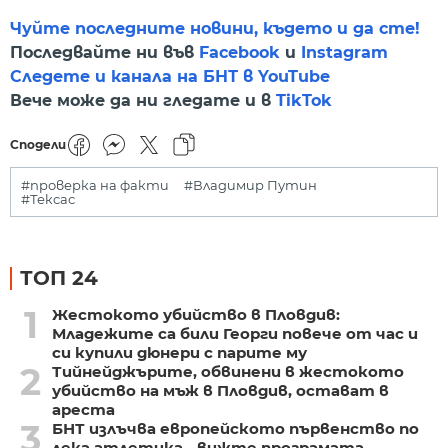
Чуйте последните новини, където и да сте!
Последвайте ни във
Facebook
и
Instagram
Следете и канала на БНТ в YouTube
Вече може да ни гледате и в
TikTok
Сподели
#проверка на факти
#Владимир Путин
#Тексас
ТОП 24
1
Жестокото убийство в Пловдив:
Младежите са били Георги повече от час и
си купили дюнери с парите му
2
Тийнейджърите, обвинени в жестокото
убийство на мъж в Пловдив, остават в
ареста
3
БНТ излъчва европейското първенство по
лека атлетика - вижте програмата