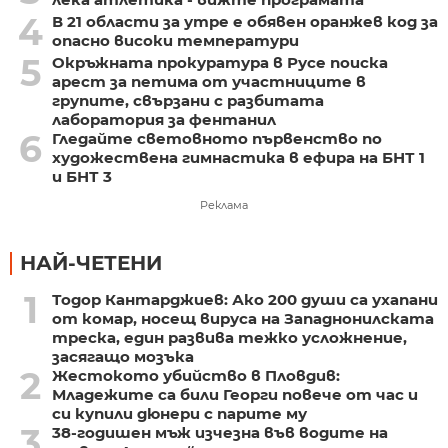
4
В 21 области за утре е обявен оранжев код за
опасно високи температури
5
Окръжната прокуратура в Русе поиска
арест за петима от участниците в
групите, свързани с разбитата
лаборатория за фентанил
6
Гледайте световното първенство по
художествена гимнастика в ефира на БНТ 1
и БНТ 3
Реклама
НАЙ-ЧЕТЕНИ
1
Тодор Кантарджиев: Ако 200 души са ухапани
от комар, носещ вируса на Западнонилската
треска, един развива тежко усложнение,
засягащо мозъка
2
Жестокото убийство в Пловдив:
Младежите са били Георги повече от час и
си купили дюнери с парите му
3
38-годишен мъж изчезна във водите на