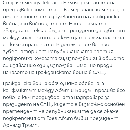
Спорът между Тексас и Белия дом наистина
предизвика коментари в американски медии, че
има опасност от избухването на гражданска
война, ако войниците от Националната
гвардия на Тексас бъдат принудени да избират
между лоялността си към щата и лоялността
си към страната си. В допълнение всички
губернатори от Републиканската партия
подкрепиха колегата си, използвайки в общото
си изявление език, използван именно преди
началото на Гражданската война в САЩ.
Гражданска война обаче, няма обявена, а
конфликтът между Абът и Байдън прелива все
повече към предизборната надпревара за
президент на САЩ, където е възможно основен
претендент на републиканците да се окаже
подкрепяния от Грег Абът бивш президент
Доналд Тръмп.