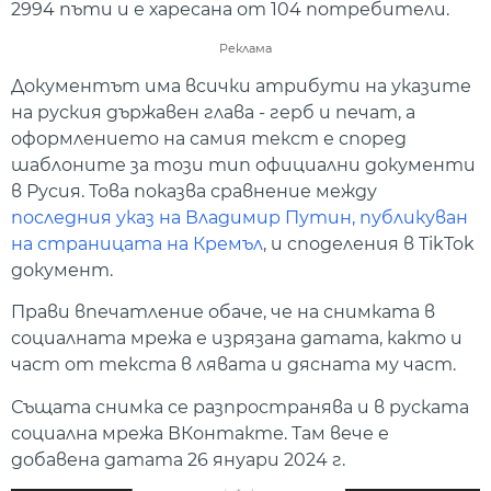
2994 пъти и е харесана от 104 потребители.
Реклама
Документът има всички атрибути на указите
на руския държавен глава - герб и печат, а
оформлението на самия текст е според
шаблоните за този тип официални документи
в Русия. Това показва сравнение между
последния указ на Владимир Путин, публикуван
на страницата на Кремъл
, и споделения в TikTok
документ.
Прави впечатление обаче, че на снимката в
социалната мрежа е изрязана датата, както и
част от текста в лявата и дясната му част.
Същата снимка се разпространява и в руската
социална мрежа ВКонтакте. Там вече е
добавена датата 26 януари 2024 г.