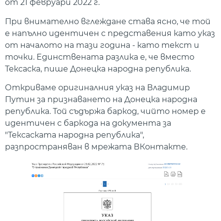
от 21 февруари 2022 г.
При внимателно вглеждане става ясно, че той
е напълно идентичен с представения като указ
от началото на тази година - като текст и
точки. Единствената разлика е, че вместо
Тексаска, пише Донецка народна република.
Откриваме оригиналния указ на Владимир
Путин за признаването на Донецка народна
република. Той съдържа баркод, чийто номер е
идентичен с баркода на документа за
"Тексаската народна република",
разпространяван в мрежата ВКонтакте.