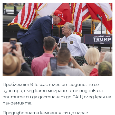
Проблемът в Тексас тлее от години, но се
изостри, след като мигрантите подновиха
опитите си да достигнат до САЩ след края на
пандемията.
Предизборната кампания също играе