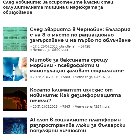
След новините: За осиротелите класни стаи,
оглушителната тишина и надеждата за
образование
След аварията в Чернобил: България
е на 8-о място по радиационно
замърсяване и на първо по облъчване
на хората
21:15, 26.04.2026 (обновена)
54428
Чете се за: 06:20 мин.
Митове за ваксината срещу
морбили - псевдофакти и
манипулации заливат социалните
мрежи
20:28, 31.03.2026
5810
Чете се за: 03:32 мин.
Когато климатът изчезне от
новините: Как дезинформацията
печели?
20:31, 21.03.2026
7543
Чете се за: 12:57 мин.
AI слоп в социалните платформи
разпространява лъжи за български
популярни личности