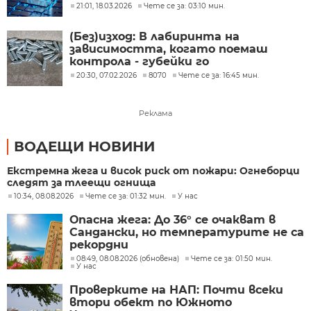
21:01, 18.03.2026
Чете се за: 03:10 мин.
(Без)изход: В лабиринта на
зависимостта, когато поемаш
контрола - губейки го
20:30, 07.02.2026
8070
Чете се за: 16:45 мин.
Реклама
ВОДЕЩИ НОВИНИ
Екстремна жега и висок риск от пожари: Огнеборци
следят за тлеещи огнища
10:34, 08.08.2026
Чете се за: 01:32 мин.
У нас
Опасна жега: До 36° се очакват в
Сандански, но температурите не са
рекордни
08:49, 08.08.2026 (обновена)
Чете се за: 01:50 мин.
У нас
Проверките на НАП: Почти всеки
втори обект по Южното