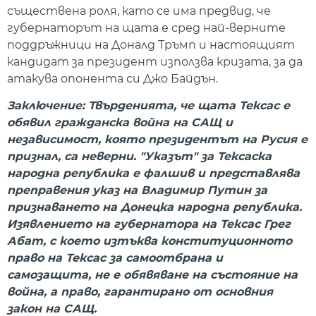
съществена роля, като се има предвид, че
губернаторът на щата е сред най-верните
поддръжници на Доналд Тръмп и настоящият
кандидат за президент използва кризата, за да
атакува опонента си Джо Байдън.
Заключение: Твърденията, че щата Тексас е
обявил гражданска война на САЩ и
независимост, която президентът на Русия е
признал, са неверни. "Указът" за Тексаска
народна република е фалшив и представлява
преправения указ на Владимир Путин за
признаването на Донецка народна република.
Изявлението на губернатора на Тексас Грег
Абат, с което изтъква конституционното
право на Тексас за самоотбрана и
самозащита, не е обявяване на състояние на
война, а право, гарантирано от основния
закон на САЩ.