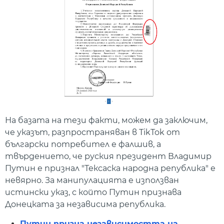
На базата на тези факти, можем да заключим,
че указът, разпространяван в TikTok от
български потребител е фалшив, а
твърдението, че руския президент Владимир
Путин е признал "Тексаска народна република" е
невярно. За манипулацията е използван
истински указ, с който Путин признава
Донецката за независима република.
Путин призна независимостта на