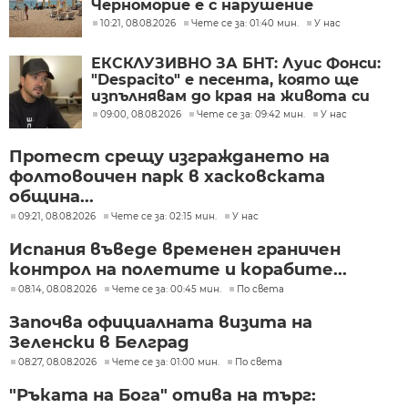
Черноморие е с нарушение
10:21, 08.08.2026
Чете се за: 01:40 мин.
У нас
ЕКСКЛУЗИВНО ЗА БНТ: Луис Фонси:
"Despacito" е песента, която ще
изпълнявам до края на живота си
09:00, 08.08.2026
Чете се за: 09:42 мин.
У нас
Протест срещу изграждането на
фолтовоичен парк в хасковската
община...
09:21, 08.08.2026
Чете се за: 02:15 мин.
У нас
Испания въведе временен граничен
контрол на полетите и корабите...
08:14, 08.08.2026
Чете се за: 00:45 мин.
По света
Започва официалната визита на
Зеленски в Белград
08:27, 08.08.2026
Чете се за: 01:00 мин.
По света
"Ръката на Бога" отива на търг: