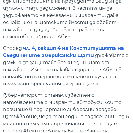
администрацията на президента Байдън да
изпълни тези задължения, в частта им за
задържането на нелегални имигранти, дава
основание на щатските власти да обявят
нахлуване и да задействат правото на
самоотбрана", пише Абът.
Според
чл. 4, секция 4 на Конституцията на
Съединените американски щати
държавата е
длъжна да защитава всеки един щат от
нахлуване. Именно такава съзира Грег Абът в
наплива от мигранти и многото случаи на
нелегални пресичания на границата.
Губернаторът, станал известен с
натоварените с мигранти автобуси, които
пращаше в подчертано либерални градове,
изтъква още, че за три година са засечени над 6
милиона нелегални пресичания на границата.
Според Абът това му дава основание да