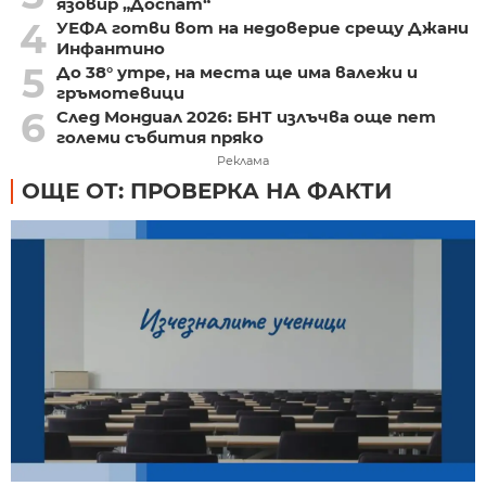
язовир „Доспат“
4
УЕФА готви вот на недоверие срещу Джани
Инфантино
5
До 38° утре, на места ще има валежи и
гръмотевици
6
След Мондиал 2026: БНТ излъчва още пет
големи събития пряко
Реклама
ОЩЕ ОТ: ПРОВЕРКА НА ФАКТИ