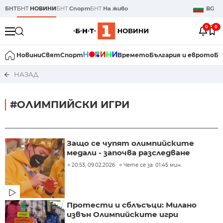
БНТ
БНТ
НОВИНИ
БНТ
Спорт
БНТ
На живо
BG
0
0
Новини
Свят
Спорт
Времето
България и еврото
Би
НАЗАД
#ОЛИМПИЙСКИ ИГРИ
Защо се чупят олимпийските
медали - започва разследване
20:53, 09.02.2026
Чете се за: 01:45 мин.
Протести и сблъсъци: Милано
извън Олимпийските игри