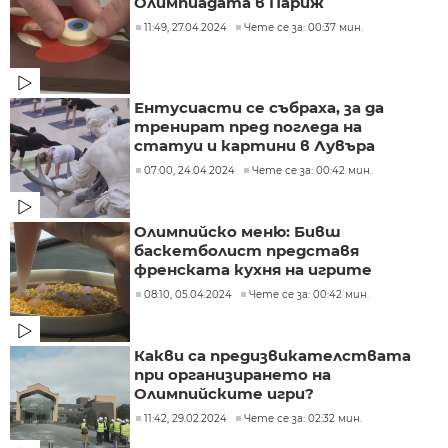
Олимпиадата в Париж
11:49, 27.04.2024
Чете се за: 00:37 мин.
Ентусиасти се събраха, за да
тренират пред погледа на
статуи и картини в Лувъра
07:00, 24.04.2024
Чете се за: 00:42 мин.
Олимпийско меню: Бивш
баскетболист представя
френската кухня на игрите
08:10, 05.04.2024
Чете се за: 00:42 мин.
Какви са предизвикателствата
при организирането на
Олимпийските игри?
11:42, 29.02.2024
Чете се за: 02:32 мин.