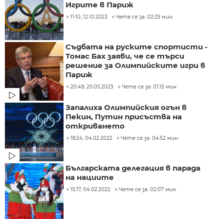
Игрите в Париж
11:10, 12.10.2023
Чете се за: 02:25 мин.
Съдбата на руските спортисти -
Томас Бах заяви, че се търси
решение за Олимпийските игри в
Париж
20:49, 20.05.2023
Чете се за: 01:15 мин.
Запалиха Олимпийския огън в
Пекин, Путин присъства на
откриването
18:24, 04.02.2022
Чете се за: 04:52 мин.
Българската делегация в парада
на нациите
15:17, 04.02.2022
Чете се за: 02:07 мин.