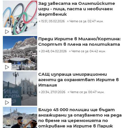
Зад завесата на Олимпийските
игри - пица, паста и необичаен
жертвеник
15:51, 05.02.2026
Чете се за: 02:47 мин.
Преди Игрите в Милано/Кортина:
Спортът в плена на политиката
20:48, 04.02.2026
Чете се за: 04:42 мин.
САЩ изпраща имиграционни
агенти да охранятват Игрите в
Италия
20:34, 27.01.2026
Чете се за: 00:47 мин.
Близо 45 000 полицаи ще бъдат
ангажирани за опазването на реда
по време на церемонията по
откриване на Игрите в Париж