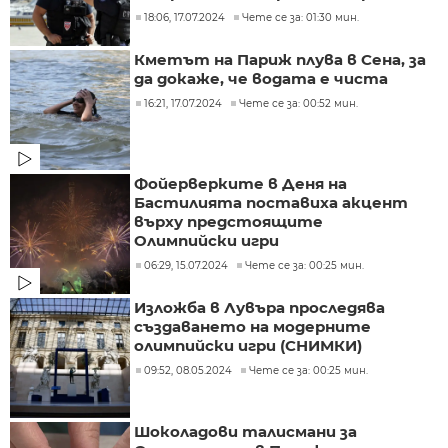
18:06, 17.07.2024
Чете се за: 01:30 мин.
Кметът на Париж плува в Сена, за
да докаже, че водата е чиста
16:21, 17.07.2024
Чете се за: 00:52 мин.
Фойерверките в Деня на
Бастилията поставиха акцент
върху предстоящите
Олимпийски игри
06:29, 15.07.2024
Чете се за: 00:25 мин.
Изложба в Лувъра проследява
създаването на модерните
олимпийски игри (СНИМКИ)
09:52, 08.05.2024
Чете се за: 00:25 мин.
Шоколадови талисмани за