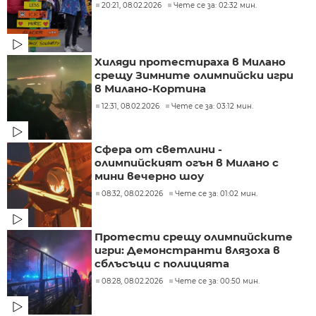
20:21, 08.02.2026
Чете се за: 02:32 мин.
Хиляди протестираха в Милано
срещу Зимните олимпийски игри
в Милано-Кортина
12:31, 08.02.2026
Чете се за: 03:12 мин.
Сфера от светлини -
олимпийският огън в Милано с
мини вечерно шоу
08:32, 08.02.2026
Чете се за: 01:02 мин.
Протести срещу олимпийските
игри: Демонстранти влязоха в
сблъсъци с полицията
08:28, 08.02.2026
Чете се за: 00:50 мин.