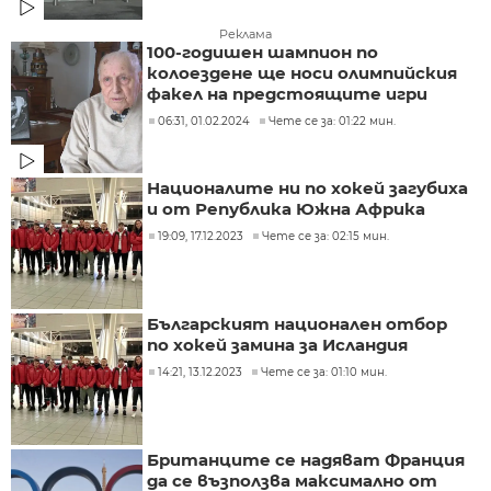
Реклама
100-годишен шампион по
колоездене ще носи олимпийския
факел на предстоящите игри
06:31, 01.02.2024
Чете се за: 01:22 мин.
Националите ни по хокей загубиха
и от Република Южна Африка
19:09, 17.12.2023
Чете се за: 02:15 мин.
Българският национален отбор
по хокей замина за Исландия
14:21, 13.12.2023
Чете се за: 01:10 мин.
Британците се надяват Франция
да се възползва максимално от