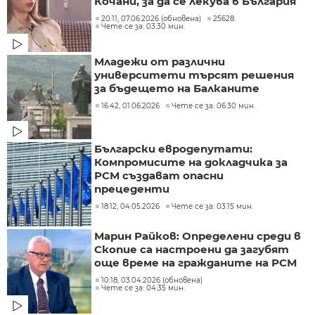
Кочани, за да се лекува в България
20:11, 07.06.2026 (обновена)
25628
Чете се за: 03:30 мин.
Младежи от различни
университети търсят решения
за бъдещето на Балканите
16:42, 01.06.2026
Чете се за: 06:30 мин.
Български евродепутати:
Компромисите на докладчика за
РСМ създават опасни
прецеденти
18:12, 04.05.2026
Чете се за: 03:15 мин.
Марин Райков: Определени среди в
Скопие са настроени да загубят
още време на гражданите на РСМ
10:18, 03.04.2026 (обновена)
Чете се за: 04:35 мин.