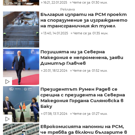
16:21, 22.01.2025
Чете се за: 01:30 мин.
Реклама
България изпрати на РСМ проект
на споразумение за изграждането
на трансграничния жп тунел
13:40, 14.01.2025
Чете се за: 01:35 мин.
Позицията ни за Северна
Македония е непроменена, заяви
Димитър Главчев
20:31, 18.12.2024
Чете се за: 01:52 мин.
Президентът Румен Радев се
срещна с президента на Северна
Македония Гордана Силяновска в
Баку
07:38, 13.11.2024
Чете се за: 01:27 мин.
Еврокомисията напомни на РСМ,
че трябва да включи българите в