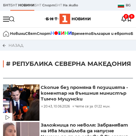
БНТ
БНТ
НОВИНИ
БНТ
Спорт
БНТ
На живо
BG
2
0
Новини
Свят
Спорт
Времето
България и еврото
Би
НАЗАД
# РЕПУБЛИКА СЕВЕРНА МАКЕДОНИЯ
Скопие без промяна в позицията -
коментар на външния министър
Тимчо Муцунски
20:43, 10.06.2026
Чете се за: 01:22 мин.
Заложница по неволя: Забраняват
на Ива Михайлова да напусне