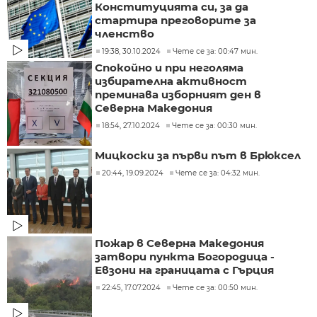
Конституцията си, за да
стартира преговорите за
членство
19:38, 30.10.2024
Чете се за: 00:47 мин.
Спокойно и при неголяма
избирателна активност
преминава изборният ден в
Северна Македония
18:54, 27.10.2024
Чете се за: 00:30 мин.
Мицкоски за първи път в Брюксел
20:44, 19.09.2024
Чете се за: 04:32 мин.
Пожар в Северна Македония
затвори пункта Богородица -
Евзони на границата с Гърция
22:45, 17.07.2024
Чете се за: 00:50 мин.