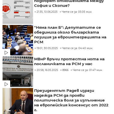
подобрят отношенията между
София и Скопие?
21:35, 10.06.2025
Чете се за: 05:05 мин.
"Няма план Б": Депутатите се
обединиха около българската
позиция за евроинтеграцията на
РСМ
19:01, 30.05.2025
Чете се за: 04:40 мин.
МВнР връчи протестна нота на
посланичката на РСМ у нас
20:58, 16.05.2025
8966
Чете се за: 01:47 мин.
Президентът Радев изрази
надежда РСМ да прояви
политическа воля за изпълнение
на европейския консенсус от 2022
г.