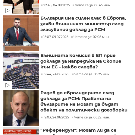
22:45, 04.09.2025
Чете се за: 06:45 мин.
България има силен глас в Европа,
заяви външният министър след
гласувания доклад за РСМ
15:07, 09.07.2025
Чете се за: 02:05 мин.
Външната комисия в ЕП прие
доклада за напредъка на Скопие
към ЕС - какво следва?
19:44, 24.06.2025
Чете се за: 03:25 мин.
Радев до евролидерите след
доклада за РСМ: Правата на
българите не могат да бъдат
обект на политически договорки
19:03, 24.06.2025
Чете се за: 06:22 мин.
"Референдум": Могат ли да се