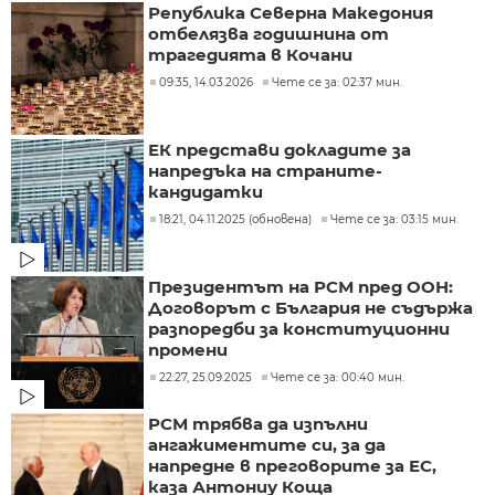
Република Северна Македония
отбелязва годишнина от
трагедията в Кочани
09:35, 14.03.2026
Чете се за: 02:37 мин.
ЕК представи докладите за
напредъка на страните-
кандидатки
18:21, 04.11.2025 (обновена)
Чете се за: 03:15 мин.
Президентът на РСМ пред ООН:
Договорът с България не съдържа
разпоредби за конституционни
промени
22:27, 25.09.2025
Чете се за: 00:40 мин.
РСМ трябва да изпълни
ангажиментите си, за да
напредне в преговорите за ЕС,
каза Антониу Коща