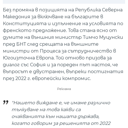
Play
Mute
Setti
Без промяна в позицията на Република Северна
Македония за включване на българите в
Конституцията и изпълнение на условията по
френското предложение. Това стана ясно от
думите на външния министър Тимчо Муцунски
пред БНТ след срещата на външните
министри от Процеса за сътрудничество в
Югоизточна Европа. Той отново призова за
диалог със София и за пореден път настоя, че
въпросът е двустранен, въпреки постигнатия
през 2022 г. европейски компромис.
Реклама
"Нашето виждане е, че имаме различно
тълкуване на това какви са
очакванията към нашата държава,
когато говорим за решенията от 2022