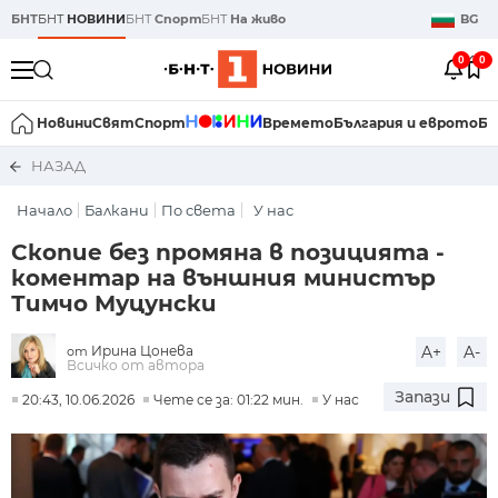
БНТ
БНТ
НОВИНИ
БНТ
Спорт
БНТ
На живо
BG
0
0
Новини
Свят
Спорт
Времето
България и еврото
Би
НАЗАД
Начало
Балкани
По света
У нас
Скопие без промяна в позицията -
коментар на външния министър
Тимчо Муцунски
Ирина Цонева
A+
A-
от
Всичко от автора
Запази
20:43, 10.06.2026
Чете се за: 01:22 мин.
У нас