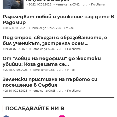
20:22, 07.08.2026
Чете се за: 03:42 мин.
По света
Разследват побой и унижение над дете в
Радомир
18:15, 07.08.2026
Чете се за: 02:55 мин.
У нас
Под стрес, свързан с образованието, е
бил ученикът, застрелял осем...
19:48, 07.08.2026
Чете се за: 03:07 мин.
По света
От "ловци на педофили" до жестоки
убийци: Кога децата се...
20:10, 07.08.2026
Чете се за: 02:37 мин.
У нас
Зеленски пристигна на първото си
посещение в Сърбия
21:46, 07.08.2026
Чете се за: 00:25 мин.
По света
ПОСЛЕДВАЙТЕ НИ В