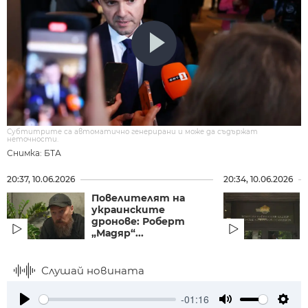
Субтитрите са автоматично генерирани и може да съдържат
неточности.
Снимка: БТА
20:37, 10.06.2026
20:34, 10.06.2026
Повелителят на
украинските
дронове: Роберт
„Мадяр“...
Слушай новината
-01:16