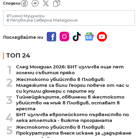
Сподели
#Тимчо Муцунски
# Република Северна Македония
Последвайте ни
ТОП 24
1
След Мондиал 2026: БНТ излъчва още пет
големи събития пряко
2
Жестокото убийство в Пловдив:
Младежите са били Георги повече от час и
си купили дюнери с парите му
3
Тийнейджърите, обвинени в жестокото
убийство на мъж в Пловдив, остават в
ареста
4
БНТ излъчва европейското първенство по
лека атлетика - вижте програмата
5
Жестокото убийство в Пловдив:
Прокуратурата внася искане за „задържане