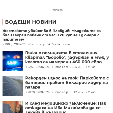
Реклама
ВОДЕЩИ НОВИНИ
Жестокото убийство в Пловдив: Младежите са
били Георги повече от час и си купили дюнери с
парите му
18:08, 07.08.2026
Чете се за: 04:55 мин.
У нас
Гонка с полицията в столичния
квартал "Борово", задържан е мъж, у
когото са намерени 460 000 евро
22:50, 07.08.2026
Чете се за: 02:05 мин.
У нас
Рекорден износ на ток: Парковете с
батерии правят България лидер на
пазара
20:28, 07.08.2026
Чете се за: 05:42 мин.
У нас
И след медицинско заключение: Пак
отказаха на Ива Михайлова да се
лекува в България