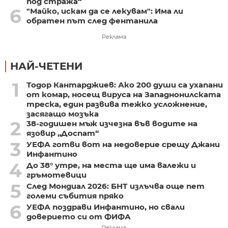
под стража“
6
"Майко, искам да се лекувам": Има ли
обратен път след фентанила
Реклама
НАЙ-ЧЕТЕНИ
1
Тодор Кантарджиев: Ако 200 души са ухапани
от комар, носещ вируса на Западнонилската
треска, един развива тежко усложнение,
засягащо мозъка
2
38-годишен мъж изчезна във водите на
язовир „Доспат“
3
УЕФА готви вот на недоверие срещу Джани
Инфантино
4
До 38° утре, на места ще има валежи и
гръмотевици
5
След Мондиал 2026: БНТ излъчва още пет
големи събития пряко
6
УЕФА поздрави Инфантино, но свали
доверието си от ФИФА
Реклама