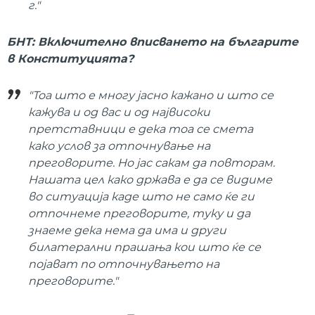
г."
БНТ: Включително вписването на българите
в Конституцията?
"Тоа што е многу јасно кажано и што се
кажува и од вас и од највисоки
претставници е дека тоа се смета
како услов за отпочнување на
преговорите. Но јас сакам да повторам.
Нашата цел како држава е да се видиме
во ситуација каде што не само ќе ги
отпочнеме преговорите, туку и да
знаеме дека нема да има и други
билатерални прашања кои што ќе се
појават по отпочнувањето на
преговорите."