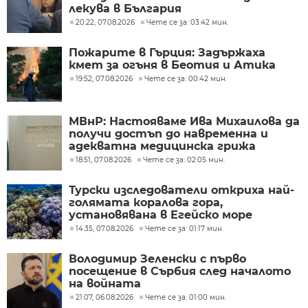
лекува в България
20:22, 07.08.2026
Чете се за: 03:42 мин.
Пожарите в Гърция: Задържаха
кмет за огъня в Беотия и Атика
19:52, 07.08.2026
Чете се за: 00:42 мин.
МВнР: Настояваме Ива Михаилова да
получи достъп до навременна и
адекватна медицинска грижа
18:51, 07.08.2026
Чете се за: 02:05 мин.
Турски изследователи откриха най-
голямата коралова гора,
установявана в Егейско море
14:35, 07.08.2026
Чете се за: 01:17 мин.
Володимир Зеленски с първо
посещение в Сърбия след началото
на войната
21:07, 06.08.2026
Чете се за: 01:00 мин.