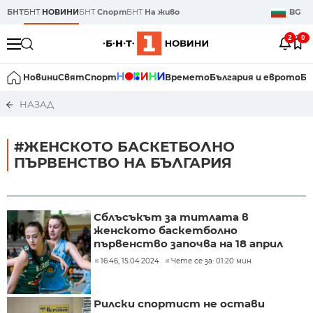
БНТ
БНТ
НОВИНИ
БНТ
Спорт
БНТ
На живо
BG
2
0
Новини
Свят
Спорт
Времето
България и еврото
Би
НАЗАД
#ЖЕНСКОТО БАСКЕТБОЛНО
ПЪРВЕНСТВО НА БЪЛГАРИЯ
Сблъсъкът за титлата в
женското баскетболно
първенство започва на 18 април
16:46, 15.04.2024
Чете се за: 01:20 мин.
Рилски спортист не остави