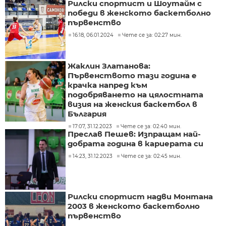
Рилски спортист и Шоутайм с
победи в женското баскетболно
първенство
16:18, 06.01.2024
Чете се за: 02:27 мин.
Жаклин Златанова:
Първенството тази година е
крачка напред към
подобряването на цялостната
визия на женския баскетбол в
България
17:07, 31.12.2023
Чете се за: 02:40 мин.
Преслав Пешев: Изпращам най-
добрата година в кариерата си
14:23, 31.12.2023
Чете се за: 02:45 мин.
Рилски спортист надви Монтана
2003 в женското баскетболно
първенство