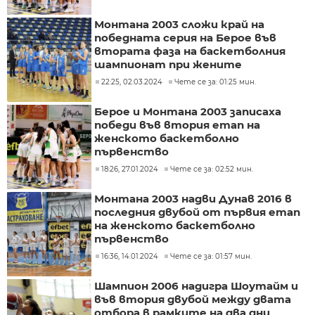
Монтана 2003 сложи край на
победната серия на Берое във
втората фаза на баскетболния
шампионат при жените
22:25, 02.03.2024
Чете се за: 01:25 мин.
Берое и Монтана 2003 записаха
победи във втория етап на
женското баскетболно
първенство
18:26, 27.01.2024
Чете се за: 02:52 мин.
Монтана 2003 надви Дунав 2016 в
последния двубой от първия етап
на женското баскетболно
първенство
16:36, 14.01.2024
Чете се за: 01:57 мин.
Шампион 2006 надигра Шоутайм и
във втория двубой между двата
отбора в рамките на два дни