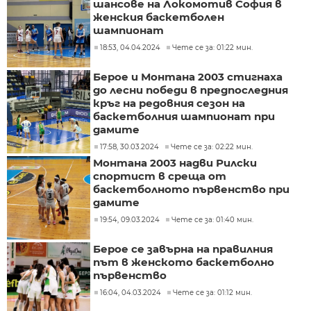
шансове на Локомотив София в
женския баскетболен
шампионат
18:53, 04.04.2024
Чете се за: 01:22 мин.
Берое и Монтана 2003 стигнаха
до лесни победи в предпоследния
кръг на редовния сезон на
баскетболния шампионат при
дамите
17:58, 30.03.2024
Чете се за: 02:22 мин.
Монтана 2003 надви Рилски
спортист в среща от
баскетболното първенство при
дамите
19:54, 09.03.2024
Чете се за: 01:40 мин.
Берое се завърна на правилния
път в женското баскетболно
първенство
16:04, 04.03.2024
Чете се за: 01:12 мин.