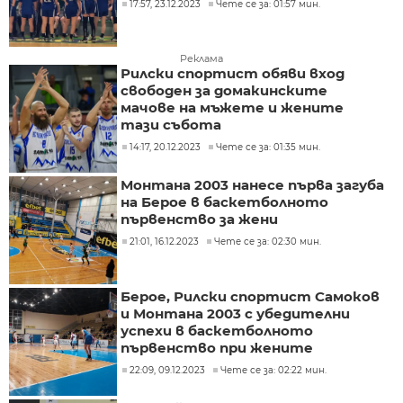
17:57, 23.12.2023
Чете се за: 01:57 мин.
Реклама
Рилски спортист обяви вход
свободен за домакинските
мачове на мъжете и жените
тази събота
14:17, 20.12.2023
Чете се за: 01:35 мин.
Монтана 2003 нанесе първа загуба
на Берое в баскетболното
първенство за жени
21:01, 16.12.2023
Чете се за: 02:30 мин.
Берое, Рилски спортист Самоков
и Монтана 2003 с убедителни
успехи в баскетболното
първенство при жените
22:09, 09.12.2023
Чете се за: 02:22 мин.