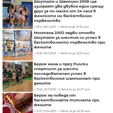
Шоутайм и Шампион 2006 ще
изиграят два двубоя един срещу
друг за по-малко от 24 часа в
женското ни баскетболно
първенство
18:14, 28.11.2023
Чете се за: 01:32 мин.
Монтана 2003 надви отново
Шоутайм за шестия си успех в
баскетболното първенство при
жените
15:56, 26.11.2023
Чете се за: 02:10 мин.
Берое мина и през Рилски
спортист за шести
последователен успех в
баскетболния шампионат при
дамите
19:45, 25.11.2023
Чете се за: 02:07 мин.
Берое на победа от
баскетболната титлата при
жените
21:01, 21.04.2021
Чете се за: 00:36 мин.