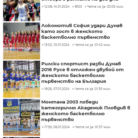
12:08, 14.01.2024
8103
Чете се за: 02:05 мин.
Локомотив София удари Дунав
като гост в женското
баскетболно първенство
13:02, 10.01.2024
Чете се за: 01:42 мин.
Рилски спортист разби Дунав
2016 Русе в отложен двубой от
женското баскетболно
първенство на България
18:26, 07.01.2024
Чете се за: 01:35 мин.
Монтана 2003 победи
категорично Академик Пловдив в
женското баскетболно
първенство
17:59, 06.01.2024
Чете се за: 01:37 мин.