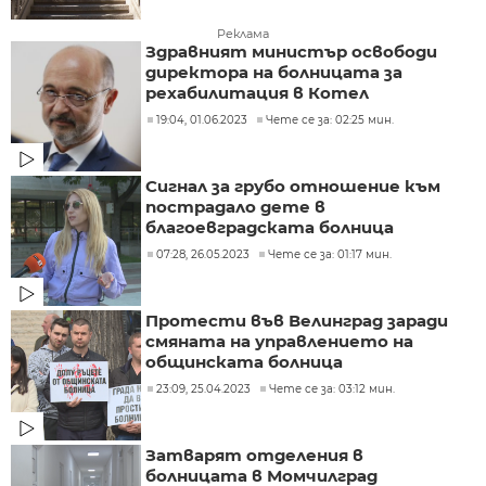
Реклама
Здравният министър освободи
директора на болницата за
рехабилитация в Котел
19:04, 01.06.2023
Чете се за: 02:25 мин.
Сигнал за грубо отношение към
пострадало дете в
благоевградската болница
07:28, 26.05.2023
Чете се за: 01:17 мин.
Протести във Велинград заради
смяната на управлението на
общинската болница
23:09, 25.04.2023
Чете се за: 03:12 мин.
Затварят отделения в
болницата в Момчилград