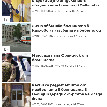
инфекциозно отделение в
общинската болница в Севлиево
17:14, 11.07.2023
Чете се за: 02:55 мин.
Жена обвинява болницата в
Карлово за загубата на бебето си
21:00, 05.07.2023
Чете се за: 03:17 мин.
Изписаха папа Франциск от
болницата
15:13, 16.06.2023
Чете се за: 01:15 мин.
Какви са резултатите от
проверката в болницата в
Пловдив заради смъртта на млада
жена
11:01, 06.06.2023
Чете се за: 02:37 мин.