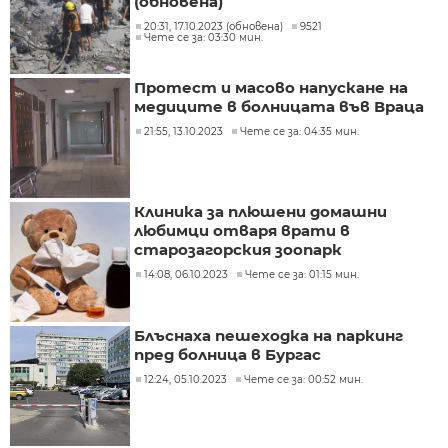
(обновена)
20:31, 17.10.2023 (обновена)
9521
Чете се за: 03:30 мин.
Протест и масово напускане на
медиците в болницата във Враца
21:55, 13.10.2023
Чете се за: 04:35 мин.
Клиника за плюшени домашни
любимци отваря врати в
старозагорския зоопарк
14:08, 06.10.2023
Чете се за: 01:15 мин.
Блъснаха пешеходка на паркинг
пред болница в Бургас
12:24, 05.10.2023
Чете се за: 00:52 мин.