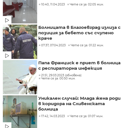
10:40, 11.04.2023
Чете се за: 02:05 мин.
Болницата в Благоевград излиза с
позиция за бебето със счупено
краче
07:37, 07.04.2023
Чете се за: 01:22 мин.
Папа Франциск е приет в болница
с респираторна инфекция
21:51, 29.03.2023 (обновена)
Чете се за: 00:50 мин.
Уникален случай: Млада жена роди
в коридора на Сливенската
болница
17:42, 14.03.2023
Чете се за: 01:07 мин.