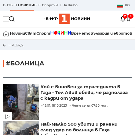
БНТ
БНТ
НОВИНИ
БНТ
Спорт
БНТ
На живо
BG
2
0
Новини
Свят
Спорт
Времето
България и еврото
Би
НАЗАД
#БОЛНИЦА
Кой е виновен за трагедията в
Газа - Тел Авив обяви, че разполага
с кадри от удара
12:01, 18.10.2023
Чете се за: 07:30 мин.
Най-малко 500 убити и ранени
след удар по болница в Газа