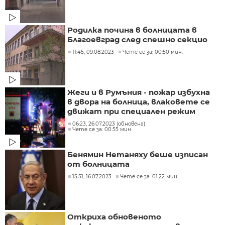
Родилка почина в болницата в
Благоевград след спешно секцио
11:45, 09.08.2023
Чете се за: 00:50 мин.
Жеги и в Румъния - пожар избухна
в двора на болница, влаковете се
движат при специален режим
06:23, 26.07.2023 (обновена)
Чете се за: 00:55 мин.
Бенямин Нетаняху беше изписан
от болницата
15:51, 16.07.2023
Чете се за: 01:22 мин.
Откриха обновеното