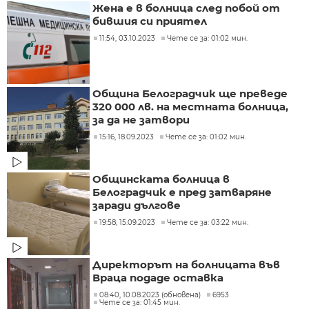
Жена е в болница след побой от
бившия си приятел
11:54, 03.10.2023
Чете се за: 01:02 мин.
Община Белоградчик ще преведе
320 000 лв. на местната болница,
за да не затвори
15:16, 18.09.2023
Чете се за: 01:02 мин.
Общинската болница в
Белоградчик е пред затваряне
заради дългове
19:58, 15.09.2023
Чете се за: 03:22 мин.
Директорът на болницата във
Враца подаде оставка
08:40, 10.08.2023 (обновена)
6953
Чете се за: 01:45 мин.