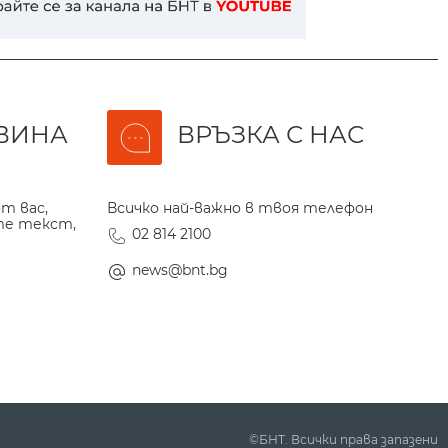
ВИНА
ВРЪЗКА С НАС
т вас,
Всичко най-важно в твоя телефон
те текст,
02 814 2100
news@bnt.bg
©БНТ. Всички права запазени