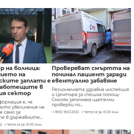
 на болница:
Проверяват смъртта на
нието на
починал пациент заради
ските заплати е
евентуално забавяне
 работещите в
Регионалната здравна инспекция
ия сектор
и Центъра за спешна помощ-
Смолян започнаха щателни
ормация е, че
проверки по...
ото увеличение на
е само за
18:53, 18.02.2022
Чете се за: 01:20 мин.
 в държавните...
22
Чете се за: 01:00 мин.