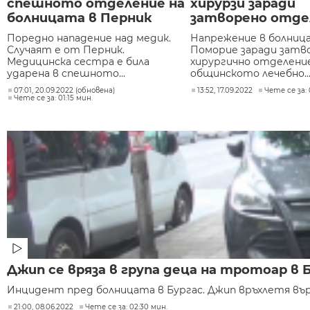
спешното отделение на
хирурзи заради
болницата в Перник
затворено отде
Поредно нападение над медик.
Напрежение в болниц
Случаят е от Перник.
Поморие заради зат
Медицинска сестра е била
хирургично отделени
ударена в спешното...
общинското лечебно..
07:01, 20.09.2022 (обновена)
13:52, 17.09.2022
Чете се за: 
Чете се за: 01:15 мин.
Джип се вряза в група деца на тротоар в 
Инцидент пред болницата в Бургас. Джип връхлетя върх
21:00, 08.06.2022
Чете се за: 02:30 мин.