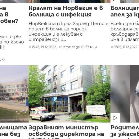
на
Кралят на Норвегия е в
Болница
а в
болница с инфекция
апел за 
новен?
Норвежкият крал Харалд Пети е
Всеки ден б
приет в болница поради
България с
инфекция и е лекуван с
кръводаряв
мени две
интравенозни...
има в цялата
а по-късно
НК
15:45, 19.12.2022
Чете се за: 01:27 мин.
08:16, 11.12.2022
738
олницата
Здравният министър
Родител
на без
освободи директора на
за ужася