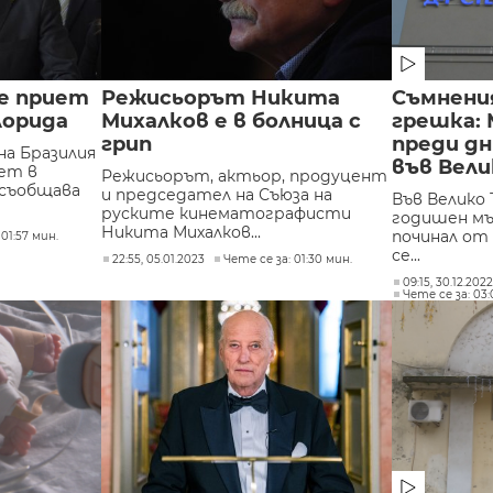
е приет
Режисьорът Никита
Съмнения
лорида
Михалков е в болница с
грешка: 
грип
преди дн
а Бразилия
във Вели
ет в
Режисьорът, актьор, продуцент
 съобщава
и председател на Съюза на
Във Велико 
руските кинематографисти
годишен мъ
Никита Михалков...
починал от
 01:57 мин.
се...
22:55, 05.01.2023
Чете се за: 01:30 мин.
09:15, 30.12.202
Чете се за: 03: