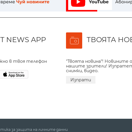
T NEWS APP
ТВОЯТА НО
ажно в твоя телефон
"Твоята новина"! Новините о
нашите зрители! Изпрате
снимки, видео.
Изпрати
тика за защита на личните данни