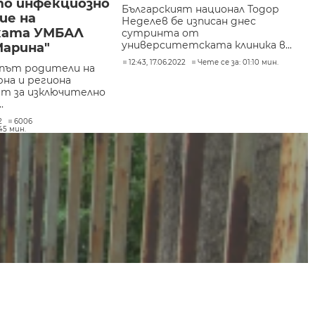
о инфекциозно
Българският национал Тодор
ие на
Неделев бе изписан днес
ката УМБАЛ
сутринта от
университетската клиника в...
Марина"
12:43, 17.06.2022
Чете се за: 01:10 мин.
 път родители на
рна и региона
ат за изключително
.
2
6006
45 мин.