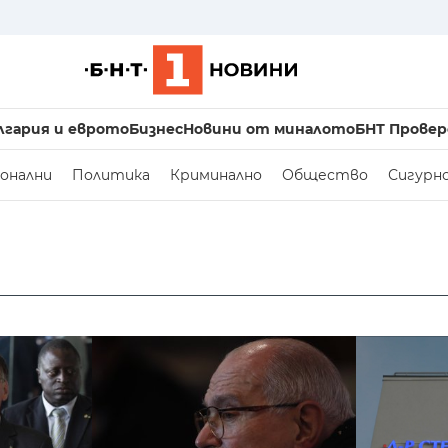
лгария и еврото
Бизнес
Новини от миналото
БНТ Провер
онални
Политика
Криминално
Общество
Сигурн