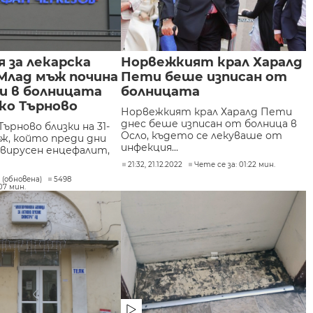
 за лекарска
Норвежкият крал Харалд
Млад мъж почина
Пети беше изписан от
и в болницата
болницата
ко Търново
Норвежкият крал Харалд Пети
днес беше изписан от болница в
Търново близки на 31-
Осло, където се лекуваше от
ж, който преди дни
инфекция...
 вирусен енцефалит,
21:32, 21.12.2022
Чете се за: 01:22 мин.
2 (обновена)
5498
07 мин.