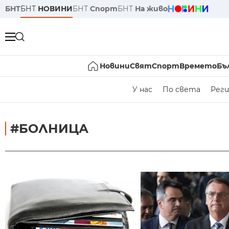
БНТ
БНТ
НОВИНИ
БНТ
Спорт
БНТ
На живо
Новини
Свят
Спорт
Времето
Бъ
У нас
По света
Реги
#БОЛНИЦА