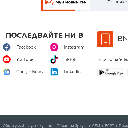
ПОСЛЕДВАЙТЕ НИ В
BN
Facebook
Instagram
Всичко най-в
YouTube
TikTok
Google News
LinkedIn
Общи условия за ползване
Обратна връзка
СЕМ
ECPT
Поли