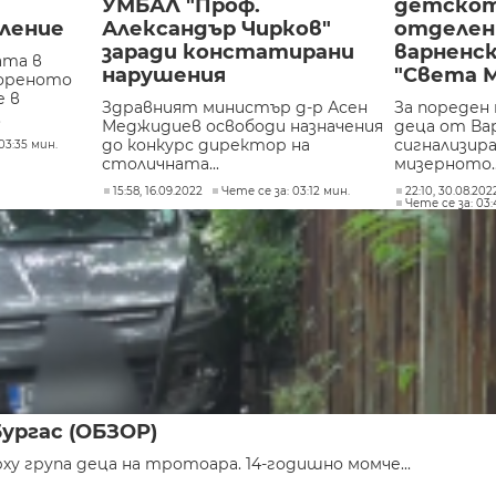
УМБАЛ "Проф.
детскот
ление
Александър Чирков"
отделен
заради констатирани
варненс
ата в
нарушения
"Света 
вореното
е в
Здравният министър д-р Асен
За пореден
.
Меджидиев освободи назначения
деца от Ва
до конкурс директор на
сигнализир
03:35 мин.
столичната...
мизерното..
15:58, 16.09.2022
Чете се за: 03:12 мин.
22:10, 30.08.202
Чете се за: 03:
Бургас (ОБЗОР)
у група деца на тротоара. 14-годишно момче...