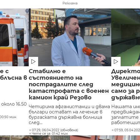
Реклама
е с
Стабилно е
Директор
блъсна в
състоянието на
Увеличе
пострадалите след
медицин
катастрофата с военен
само за
камион край Резово
държавн
около 16.50
Четирима афганистанци и двама
Нашата инф
българи остават на лечение в
предвиждан
бургаската държавна болница
заплатите 
00:50 мин.
след...
работещите
07:29, 06.04.2022 (обновена)
07:59, 05.04.20
Чете се за: 01:42 мин.