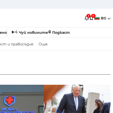
2
0
BG
ено
Чуй новините
Подкаст
ост и правосъдие
Още