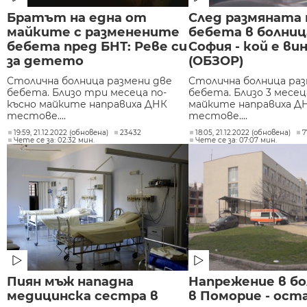
Братът на една от
След размяната 
майките с разменените
бебета в болниц
бебета пред БНТ: Реве си
София - кой е ви
за детето
(ОБЗОР)
Столична болница размени две
Столична болница раз
бебета. Близо три месеца по-
бебета. Близо 3 месец
късно майките направиха ДНК
майките направиха Д
тестове....
тестове....
19:59, 21.12.2022 (обновена)
23432
18:05, 21.12.2022 (обновена)
7
Чете се за: 02:32 мин.
Чете се за: 07:07 мин.
Пиян мъж нападна
Напрежение в б
медицинска сестра в
в Поморие - оста