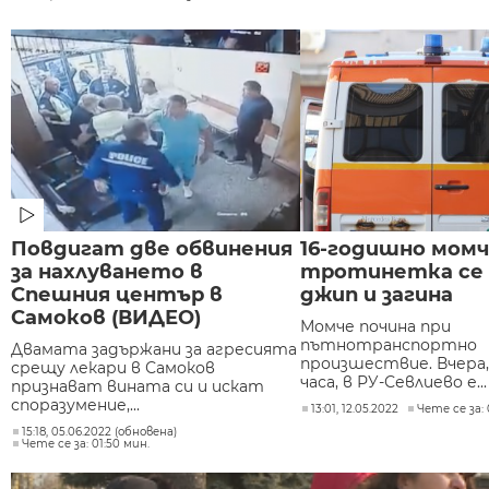
Повдигат две обвинения
16-годишно момч
за нахлуването в
тротинетка се 
Спешния център в
джип и загина
Самоков (ВИДЕО)
Момче почина при
пътнотранспортно
Двамата задържани за агресията
произшествие. Вчера, 
срещу лекари в Самоков
часа, в РУ-Севлиево е...
признават вината си и искат
споразумение,...
13:01, 12.05.2022
Чете се за: 
15:18, 05.06.2022 (обновена)
Чете се за: 01:50 мин.