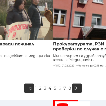
аради починал
Прокуратурата, РЗИ 
проверки по случая с
а на адекватна медицинска
Министърът на здравеопазв
агенция "Медицински...
15:13, 01.02.2022
Чете се за: 02:15 мин.
»
1
2
3
4
5
6
7
8
«