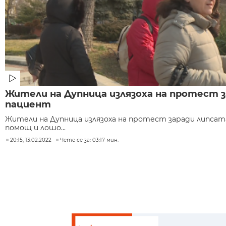
Жители на Дупница излязоха на протест з
пациент
Жители на Дупница излязоха на протест заради липсат
помощ и лошо...
20:15, 13.02.2022
Чете се за: 03:17 мин.