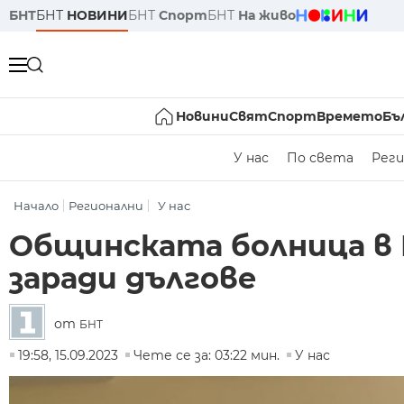
БНТ
БНТ
НОВИНИ
БНТ
Спорт
БНТ
На живо
Новини
Свят
Спорт
Времето
Бъ
У нас
По света
Реги
Начало
Регионални
У нас
Общинската болница в 
заради дългове
от
БНТ
19:58, 15.09.2023
Чете се за: 03:22 мин.
У нас