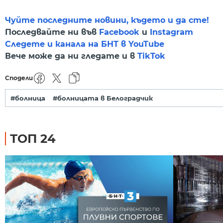
Чуйте последните новини, където и да сте!
Последвайте ни във
Facebook
и
Instagram
Следете и канала на БНТ в YouTube
Вече може да ни гледате и в
TikTok
Сподели
#болница
#болницата в Белоградчик
ТОП 24