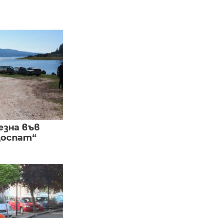
езна във
Доспат“