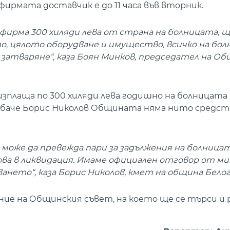
ирмата доставчик е до 11 часа във вторник.
фирма 300 хиляди лева от страна на болницата, щ
, цялото оборудване и имущество, всичко на бол
затваряне“, каза Боян Минков, председател на О
лаща по 300 хиляди лева годишно на болницата в
а обаче Борис Николов Общината няма нито средст
оже да превежда пари за задължения на болницата
ова в ликвидация. Имаме официален отговор от м
ането“, каза Борис Николов, кмет на община Белог
ание на Общинския съвет, на което ще се търси и