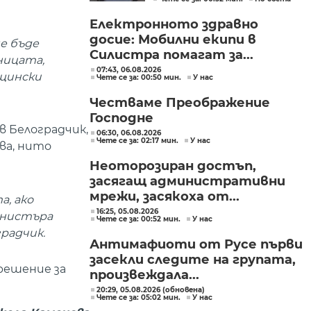
церемонии
Електронното здравно
досие: Мобилни екипи в
е бъде
Силистра помагат за...
ницата,
07:43, 06.08.2026
бщински
Чете се за: 00:50 мин.
У нас
Честваме Преображение
Господне
 Белоградчик,
06:30, 06.08.2026
Чете се за: 02:17 мин.
У нас
ва, нито
Неоторозиран достъп,
засягащ административни
мрежи, засякоха от...
, ако
16:25, 05.08.2026
инистъра
Чете се за: 00:52 мин.
У нас
радчик.
Антимафиоти от Русе първи
засекли следите на групата,
 решение за
произвеждала...
20:29, 05.08.2026 (обновена)
Чете се за: 05:02 мин.
У нас