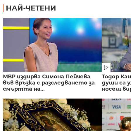
НАЙ-ЧЕТЕНИ
МВР издирва Симона Пейчева
Тодор Ка
във връзка с разследването за
души са у
смъртта на...
носещ вир