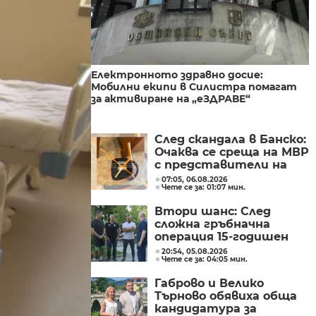
Електронното здравно досие:
Мобилни екипи в Силистра помагат
за активиране на „еЗДРАВЕ“
След скандала в Банско:
Очаква се среща на МВР
с представители на
„Шалом“
07:05, 06.08.2026
Чете се за: 01:07 мин.
Втори шанс: След
сложна гръбначна
операция 15-годишен
състезател по борба
20:54, 05.08.2026
Чете се за: 04:05 мин.
отново е на крака
Габрово и Велико
Търново обявиха обща
кандидатура за