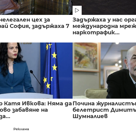
нелегален цех за
Задържаха у нас орг
ай София, задържаха 7
международна мреж
наркотрафик...
 Катя Ивкова: Няма да
Почина журналистъ
ово забавяне на
белетрист Димит
а...
Шумналиев
Реклама