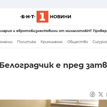
лгария и еврото
Бизнес
Новини от миналото
БНТ Провер
онални
Политика
Криминално
Общество
Сигурн
Белоградчик е пред зат