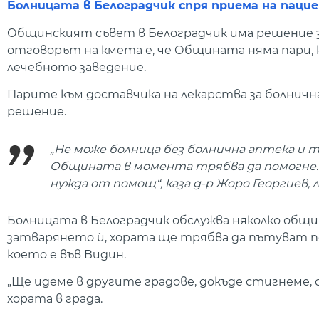
Болницата в Белоградчик спря приема на пацие
Общинският съвет в Белоградчик има решение за
отговорът на кмета е, че Общината няма пари, 
лечебното заведение.
Парите към доставчика на лекарства за болнич
решение.
„Не може болница без болнична аптека и т
Общината в момента трябва да помогне...
нужда от помощ“, каза д-р Жоро Георгиев, 
Болницата в Белоградчик обслужва няколко общин
затварянето ѝ, хората ще трябва да пътуват по
което е във Видин.
„Ще идеме в другите градове, докъде стигнеме, 
хората в града.