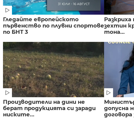
Гледайте европейското
Разкриха 
първенство по плувни спортове
зехтин кр
по БНТ 3
тона...
Производители на дини не
Министър
берат продукцията си заради
допусна н
ниските...
договора з