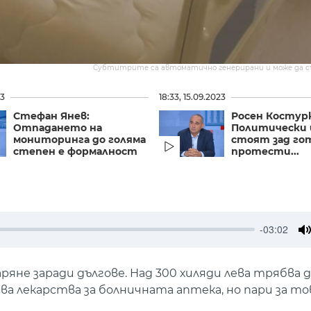
Субтитрите са автоматично генерирани и може да 
23
18:33, 15.09.2023
Стефан Янев:
Росен Костур
Отпадането на
Политически
мониторинга до голяма
стоят зад г
степен е формалност
протести...
-03:02
M
яне заради дългове. Над 300 хиляди лева трябва 
а лекарства за болничната аптека, но пари за то