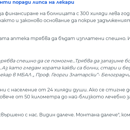
нти поради липса на лекари
 финансиране на болницата с 300 хиляди лева год
както и законово основание да покрие задължения
ната аптека трябва да бъдат изплатени спешно. 
рябва спешно да се помогне...Трябва да запазиме б
Аз като гледам хората какви са болни, стари и бе
лекар в МБАЛ „ Проф. Георги Златарски“- Белоградчи
и с население от 24 хиляди души. Ако се стигне д
вече от 50 километра до най-близкото лечебно з
свършено с нас. Видин далече. Монтана далече", 