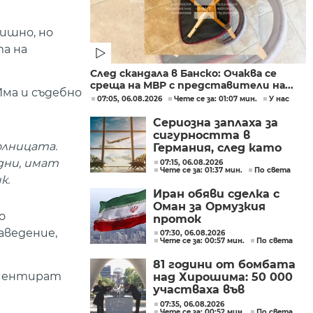
ишно, но
та на
След скандала в Банско: Очаква се
среща на МВР с представители на...
Има и съдебно
07:05, 06.08.2026
Чете се за: 01:07 мин.
У нас
Сериозна заплаха за
сигурността в
олницата.
Германия, след като
дрон беше намерен на
дни, имат
07:15, 06.08.2026
Чете се за: 01:37 мин.
По света
летището в Лайпциг
к.
Иран обяви сделка с
Оман за Ормузкия
о
проток
аведение,
07:30, 06.08.2026
Чете се за: 00:57 мин.
По света
81 години от бомбата
коментират
над Хирошима: 50 000
участваха във
възпоменателните
07:35, 06.08.2026
Чете се за: 00:52 мин.
По света