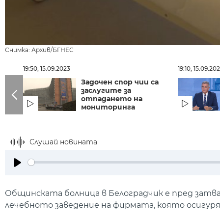
Снимка: Архив/БГНЕС
19:50, 15.09.2023
19:10, 15.09.20
Задочен спор чии са
заслугите за
отпадането на
мониторинга
Слушай новината
Play
Общинската болница в Белоградчик е пред затвар
лечебното заведение на фирмата, която осигуряв