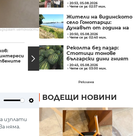
Европейска столица на
20:53, 05.08.2026
Чете се за: 02:57 мин.
културата през 2032
година
Жители на видинското
село Гомотарци:
Дунавът от година на
съдържат неточности.
година става все по-
20:50, 05.08.2026
Чете се за: 02:40 мин.
плитък
18:23, 15.09.2023
18:16,
Реколта без пазар:
ков:
Нов протест след
Стотици тонове
 интереси
двойното убийство в
български дини гният
отвените
софийското село
необрани
20:45, 05.08.2026
Лозен
Чете се за: 03:00 мин.
Реклама
ВОДЕЩИ НОВИНИ
ute
Settings
да изплати
ва няма.