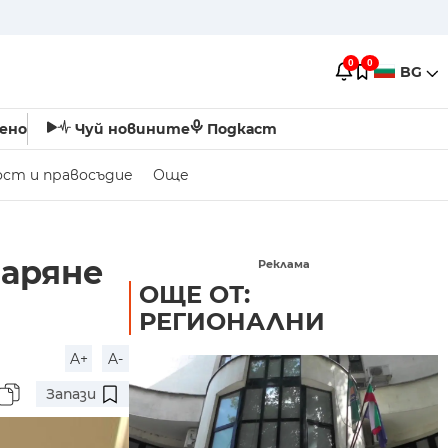
0
0
BG
ено
Чуй новините
Подкаст
ост и правосъдие
Още
варяне
Реклама
ОЩЕ ОТ:
РЕГИОНАЛНИ
A+
A-
Запази