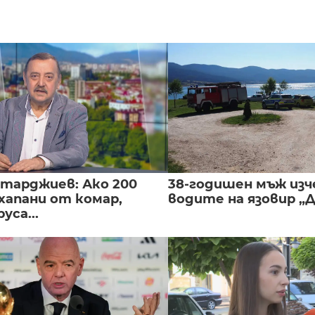
нтарджиев: Ако 200
38-годишен мъж изч
хапани от комар,
водите на язовир „
уса...