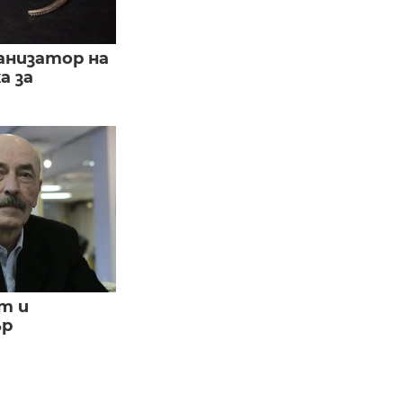
анизатор на
а за
т и
ър