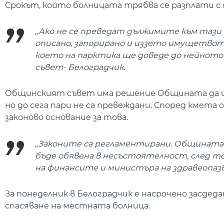
Срокът, който болницата трябва се разплати с ф
„Ако не се преведат дължимите към тази 
описано, запорирано и иззето имущетвото
което на парктика ще доведе до нейното 
съвет- Белоградчик.
Общинският съвет има решение Общината да изп
но до сега пари не са превеждани. Според кмет
законово основание за това.
„Законите са регламентирани. Общината м
бъде обявена в несъстоятелност, след т
на финансите и министъра на здравеопазв
За понеделник в Белоградчик е насрочено засдед
спасяване на местната болница.