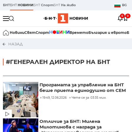
БНТ
БНТ
НОВИНИ
БНТ
Спорт
БНТ
На живо
BG
0
0
Новини
Свят
Спорт
Времето
България и еврото
Би
НАЗАД
#ГЕНЕРАЛЕН ДИРЕКТОР НА БНТ
Програмата за управление на БНТ
беше приета единодушно от СЕМ
19:49, 12.06.2026
Чете се за: 03:35 мин.
Отличие за БНТ: Милена
Милотинова с награда за