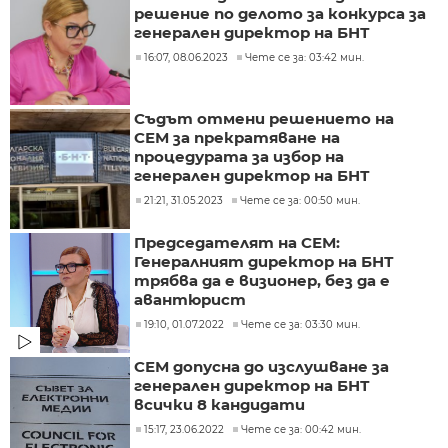
решение по делото за конкурса за
генерален директор на БНТ
16:07, 08.06.2023
Чете се за: 03:42 мин.
Съдът отмени решението на
СЕМ за прекратяване на
процедурата за избор на
генерален директор на БНТ
21:21, 31.05.2023
Чете се за: 00:50 мин.
Председателят на СЕМ:
Генералният директор на БНТ
трябва да е визионер, без да е
авантюрист
19:10, 01.07.2022
Чете се за: 03:30 мин.
СЕМ допусна до изслушване за
генерален директор на БНТ
всички 8 кандидати
15:17, 23.06.2022
Чете се за: 00:42 мин.