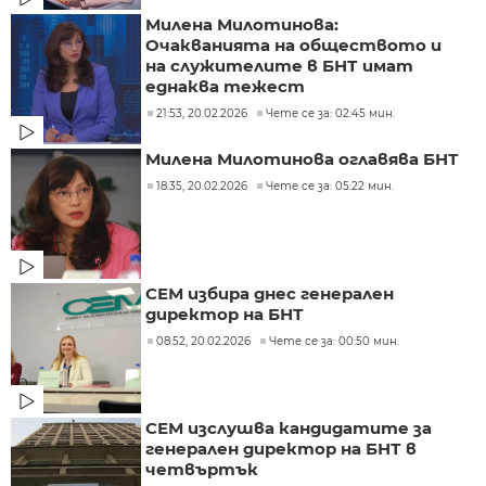
Милена Милотинова:
Очакванията на обществото и
на служителите в БНТ имат
еднаква тежест
21:53, 20.02.2026
Чете се за: 02:45 мин.
Милена Милотинова оглавява БНТ
18:35, 20.02.2026
Чете се за: 05:22 мин.
СЕМ избира днес генерален
директор на БНТ
08:52, 20.02.2026
Чете се за: 00:50 мин.
СЕМ изслушва кандидатите за
генерален директор на БНТ в
четвъртък