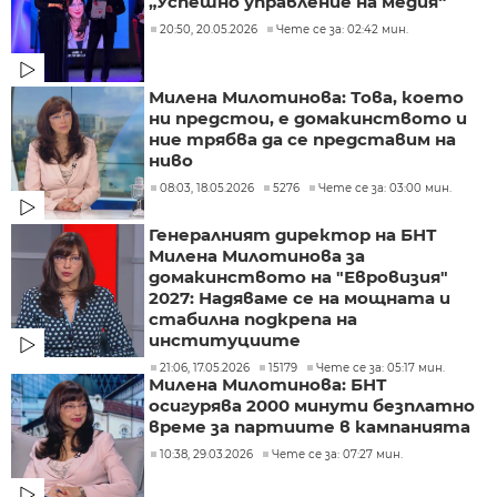
„Успешно управление на медия“
20:50, 20.05.2026
Чете се за: 02:42 мин.
Милена Милотинова: Това, което
ни предстои, е домакинството и
ние трябва да се представим на
ниво
08:03, 18.05.2026
5276
Чете се за: 03:00 мин.
Генералният директор на БНТ
Милена Милотинова за
домакинството на "Евровизия"
2027: Надяваме се на мощната и
стабилна подкрепа на
институциите
21:06, 17.05.2026
15179
Чете се за: 05:17 мин.
Милена Милотинова: БНТ
осигурява 2000 минути безплатно
време за партиите в кампанията
10:38, 29.03.2026
Чете се за: 07:27 мин.