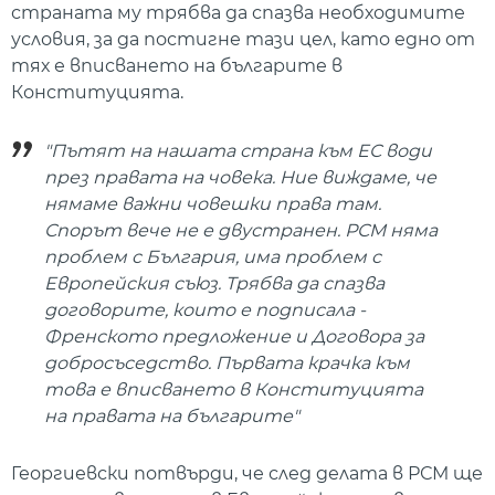
страната му трябва да спазва необходимите
условия, за да постигне тази цел, като едно от
тях е вписването на българите в
Конституцията.
"Пътят на нашата страна към ЕС води
през правата на човека. Ние виждаме, че
нямаме важни човешки права там.
Спорът вече не е двустранен. РСМ няма
проблем с България, има проблем с
Европейския съюз. Трябва да спазва
договорите, които е подписала -
Френското предложение и Договора за
добросъседство. Първата крачка към
това е вписването в Конституцията
на правата на българите"
Георгиевски потвърди, че след делата в РСМ ще