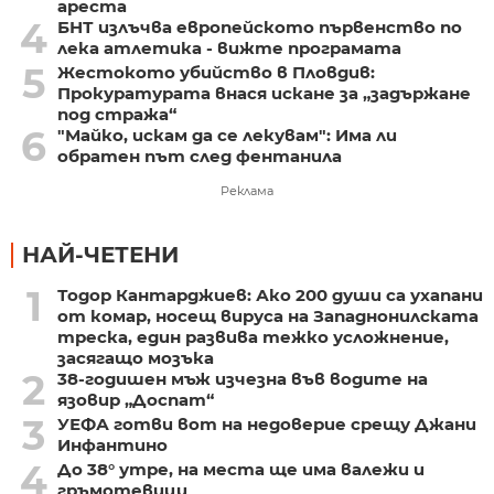
ареста
4
БНТ излъчва европейското първенство по
лека атлетика - вижте програмата
5
Жестокото убийство в Пловдив:
Прокуратурата внася искане за „задържане
под стража“
6
"Майко, искам да се лекувам": Има ли
обратен път след фентанила
Реклама
НАЙ-ЧЕТЕНИ
1
Тодор Кантарджиев: Ако 200 души са ухапани
от комар, носещ вируса на Западнонилската
треска, един развива тежко усложнение,
засягащо мозъка
2
38-годишен мъж изчезна във водите на
язовир „Доспат“
3
УЕФА готви вот на недоверие срещу Джани
Инфантино
4
До 38° утре, на места ще има валежи и
гръмотевици