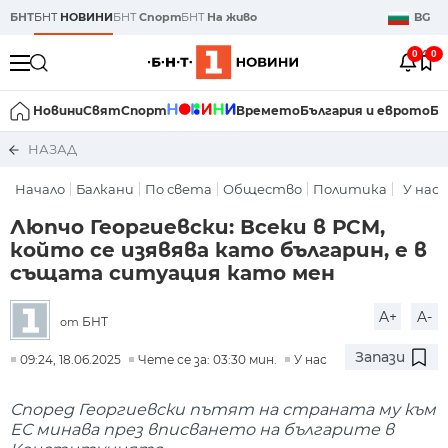
БНТ
БНТ
НОВИНИ
БНТ
Спорт
БНТ
На живо
BG
0
0
Новини
Свят
Спорт
Времето
България и еврото
Би
НАЗАД
Начало
Балкани
По света
Общество
Политика
У нас
Люпчо Георгиевски: Всеки в РСМ,
който се изявява като българин, е в
същата ситуация като мен
A+
A-
БНТ
от
Запази
09:24, 18.06.2025
Чете се за: 03:30 мин.
У нас
Според Георгиевски пътят на страната му към
ЕС минава през вписването на българите в