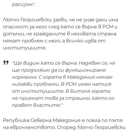
расизъм".
Люпчо Георгиевски заяви, че не знае дали има
опасност за него след като се върне в РСМ и
допълни, че гражданите в неговата страна
нямат проблем с него, а всичко идва от
институциите.
"Ще видим като се върна. Надявам се, че
ще продължим да си функционираме
нормално. С хората в Македония нямам
никакви проблеми. В РСМ имам натиск
от институциите. В Битоля хората
не приемат това за страшно, както го
правят властите."
Република Северна Македония е поела по пътя
на еврочленството. Според Люпчо Георгиевски