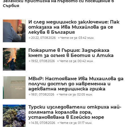
Зеленски пристигна на първото си посещение в
Сърбия
И след медицинско заключение: Пак
отказаха на Ива Михайлова да се
лекува в България
20:22, 07.08.2026
Чете се за: 03:42 мин.
Пожарите в Гърция: Задържаха
кмет за огъня в Беотия и Атика
19:52, 07.08.2026
Чете се за: 00:42 мин.
МВнР: Настояваме Ива Михаилова да
получи достъп до навременна и
адекватна медицинска грижа
18:51, 07.08.2026
Чете се за: 02:05 мин.
Турски изследователи откриха най-
голямата коралова гора,
установявана в Егейско море
14:35, 07.08.2026
Чете се за: 01:17 мин.