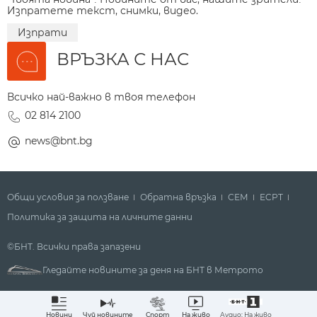
Изпратете текст, снимки, видео.
Изпрати
ВРЪЗКА С НАС
Всичко най-важно в твоя телефон
02 814 2100
news@bnt.bg
Общи условия за ползване
Обратна връзка
СЕМ
ECPT
Политика за защита на личните данни
©БНТ. Всички права запазени
Гледайте новините за деня на БНТ в Метрото
Аудио: На живо
Новини
Чуй новините
Спорт
На живо