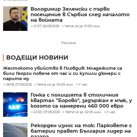
Володимир Зеленски с първо
посещение в Сърбия след началото
на войната
21:07, 06.08.2026
Чете се за: 01:00 мин.
Реклама
ВОДЕЩИ НОВИНИ
Жестокото убийство в Пловдив: Младежите са
били Георги повече от час и си купили дюнери с
парите му
18:08, 07.08.2026
Чете се за: 04:55 мин.
У нас
Гонка с полицията в столичния
квартал "Борово", задържан е мъж, у
когото са намерени 460 000 евро
22:50, 07.08.2026
Чете се за: 02:05 мин.
У нас
Рекорден износ на ток: Парковете с
батерии правят България лидер на
пазара