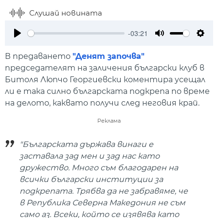
Слушай новината
-03:21
Play
Mute
Setti
В предаването
"Денят започва"
председателят на заличения български клуб в
Битоля Люпчо Георгиевски коментира усещал
ли е така силно българската подкрепа по време
на делото, каквато получи след неговия край.
Реклама
"Българската държава винаги е
заставала зад мен и зад нас като
дружество. Много съм благодарен на
всички български институции за
подкрепата. Трябва да не забравяме, че
в Република Северна Македония не съм
само аз. Всеки, който се изявява като