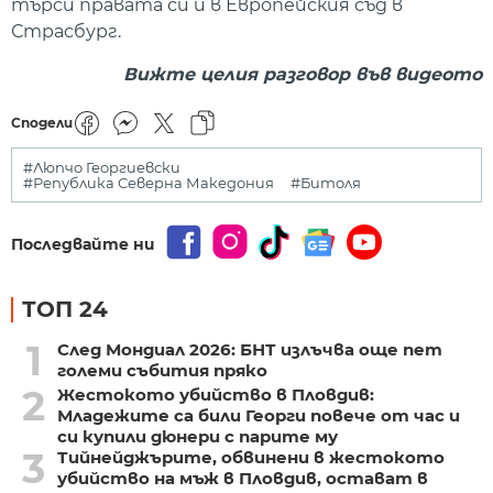
търси правата си и в Европейския съд в
Страсбург.
Вижте целия разговор във видеото
Сподели
#Люпчо Георгиевски
#Република Северна Македония
#Битоля
Последвайте ни
ТОП 24
1
След Мондиал 2026: БНТ излъчва още пет
големи събития пряко
2
Жестокото убийство в Пловдив:
Младежите са били Георги повече от час и
си купили дюнери с парите му
3
Тийнейджърите, обвинени в жестокото
убийство на мъж в Пловдив, остават в