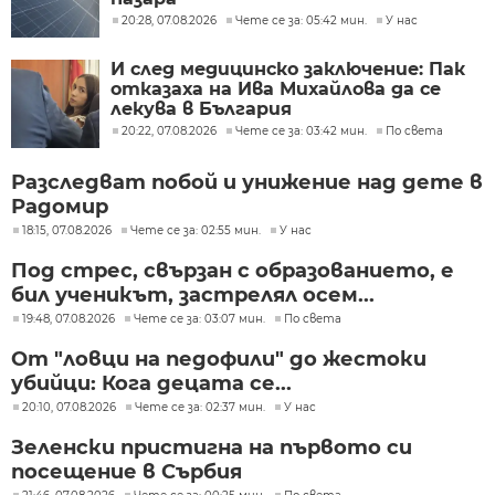
20:28, 07.08.2026
Чете се за: 05:42 мин.
У нас
И след медицинско заключение: Пак
отказаха на Ива Михайлова да се
лекува в България
20:22, 07.08.2026
Чете се за: 03:42 мин.
По света
Разследват побой и унижение над дете в
Радомир
18:15, 07.08.2026
Чете се за: 02:55 мин.
У нас
Под стрес, свързан с образованието, е
бил ученикът, застрелял осем...
19:48, 07.08.2026
Чете се за: 03:07 мин.
По света
От "ловци на педофили" до жестоки
убийци: Кога децата се...
20:10, 07.08.2026
Чете се за: 02:37 мин.
У нас
Зеленски пристигна на първото си
посещение в Сърбия