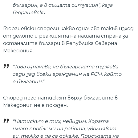
българин, е в същата ситуация", каза
Георгиевски.
Георгиевски сподели какво означава такъв изход
от делото и реакцията на нашата страна за
останалите българи в Република Северна
Македония.
"Това означава, че българската държава
седи зад всеки гражданин на РСМ, който
е българин."
Според него натискът върху българите в
Македония не е показен.
"Натискът е тих, невидим. Хората
имат проблеми на работа, уволняват
ги, тежко е да се докаже. Присъдата не