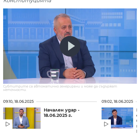
Конституцията
Субтитрите са автоматично генерирани и може да съдържат
неточности.
09:10, 18.06.2025
09:02, 18.06.2025
Начален удар -
Б
18.06.2025 г.
о
ш
п
Б