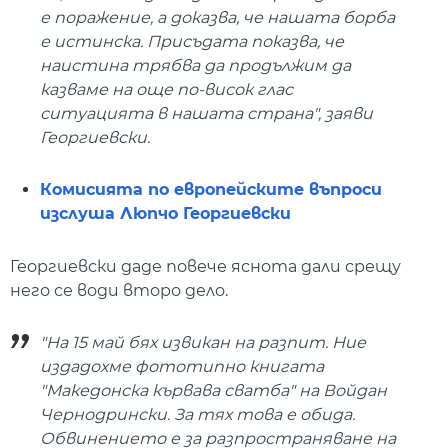
е поражение, а доказва, че нашата борба
е истинска. Присъдата показва, че
наистина трябва да продължим да
казваме на още по-висок глас
ситуацията в нашата страна", заяви
Георгиевски.
Комисията по европейските въпроси
изслуша Люпчо Георгиевски
Георгиевски даде повече яснота дали срещу
него се води второ дело.
"На 15 май бях извикан на разпит. Ние
издадохме фототипно книгата
"Македонска кървава сватба" на Войдан
Чернодрински. За тях това е обида.
Обвинението е за разпространяване на