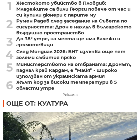
1
Жестокото убийство в Пловдив:
Младежите са били Георги повече от час и
си купили дюнери с парите му
2
Румен Радев след заседание на Съвета по
сигурността: Дрон е нахлул в българското
въздушно пространство
3
До 38° утре, на места ще има валежи и
гръмотевици
4
След Мондиал 2026: БНТ излъчва още пет
големи събития пряко
5
Министерството на отбраната: Дронът,
паднал край Кардам, е “Майя” - широко
използван от украинската армия
6
Жълт код за високи температури в 5
области утре
Реклама
ОЩЕ ОТ: КУЛТУРА