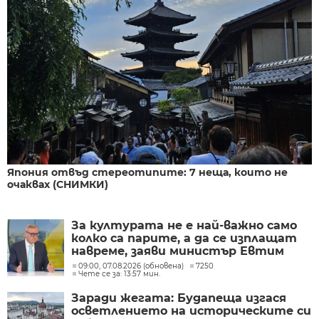
Япония отвъд стереотипите: 7 неща, които не
очаквах (СНИМКИ)
За културата не е най-важно само
колко са парите, а да се изплащат
навреме, заяви министър Евтим
Милошев
09:00, 07.08.2026 (обновена)
7250
Чете се за: 13:57 мин.
Заради жегата: Будапеща изгася
осветлението на историческите си