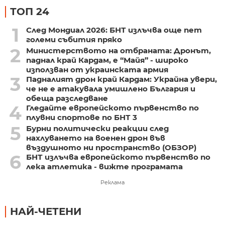
ТОП 24
1
След Мондиал 2026: БНТ излъчва още пет
големи събития пряко
2
Министерството на отбраната: Дронът,
паднал край Кардам, е “Майя” - широко
използван от украинската армия
3
Падналият дрон край Кардам: Украйна увери,
че не е атакувала умишлено България и
обеща разследване
4
Гледайте европейското първенство по
плувни спортове по БНТ 3
5
Бурни политически реакции след
нахлуването на военен дрон във
въздушното ни пространство (ОБЗОР)
6
БНТ излъчва европейското първенство по
лека атлетика - вижте програмата
Реклама
НАЙ-ЧЕТЕНИ