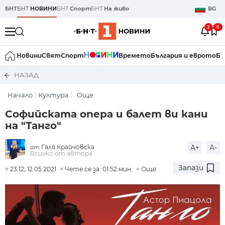
БНТ
БНТ
НОВИНИ
БНТ
Спорт
БНТ
На живо
BG
2
0
Новини
Свят
Спорт
Времето
България и еврото
Би
НАЗАД
Начало
Култура
Още
Софийската опера и балет ви кани
на "Танго"
Галя Крайчовска
A+
A-
от
Всичко от автора
Запази
23:12, 12.05.2021
Чете се за: 01:52 мин.
Още