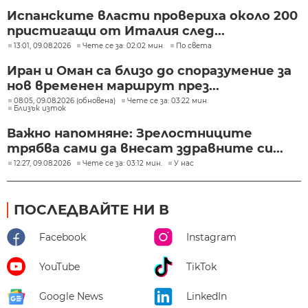
Испанските власти провериха около 200
пристигащи от Италия след...
13:01, 09.08.2026
Чете се за: 02:02 мин.
По света
Иран и Оман са близо до споразумение за
нов временен маршрут през...
08:05, 09.08.2026 (обновена)
Чете се за: 03:22 мин.
Близък изток
Важно напомняне: Зрелостниците
трябва сами да внесат здравните си...
12:27, 09.08.2026
Чете се за: 03:12 мин.
У нас
ПОСЛЕДВАЙТЕ НИ В
Facebook
Instagram
YouTube
TikTok
Google News
LinkedIn