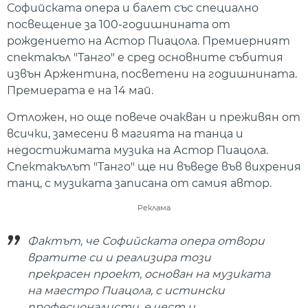
Софийската опера и балет със специално
посвещение за 100-годишнината от
рождението на Астор Пиацола. Премиерният
спектакъл "Танго" е сред основните събития
извън Аржентина, посветени на годишнината.
Премиерата е на 14 май.
Отложен, но още повече очакван и преживян от
всички, замесени в магията на танца и
недостижимата музика на Астор Пиацола.
Спектакълът "Танго" ще ни въведе във вихрения
танц, с музиката записана от самия автор.
Реклама
Фактът, че Софийската опера отвори
вратите си и реализира този
прекрасен проект, основан на музиката
на маестро Пиацола, с истински
професионалисти, е чест и