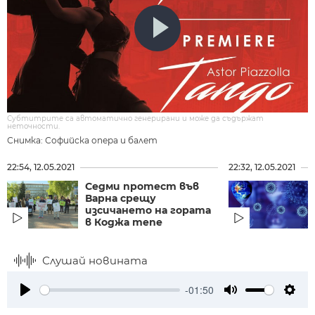
Субтитрите са автоматично генерирани и може да съдържат
неточности.
Снимка: Софийска опера и балет
22:54, 12.05.2021
22:32, 12.05.2021
Седми протест във
Варна срещу
изсичането на гората
в Коджа тепе
Слушай новината
-01:50
Play
Mute
Setti