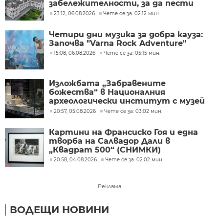
забележителности, за да пести
енергия
23:12, 06.08.2026
Чете се за: 02:12 мин.
Четири дни музика за добра кауза:
Започва "Varna Rock Adventure"
15:08, 06.08.2026
Чете се за: 05:15 мин.
Изложбата „Забравените
божества“ в Националния
археологически институт с музей
при БАН
20:57, 05.08.2026
Чете се за: 03:02 мин.
Картини на Франсиско Гоя и една
творба на Салвадор Дали в
„Квадрат 500“ (СНИМКИ)
20:58, 04.08.2026
Чете се за: 02:02 мин.
Реклама
ВОДЕЩИ НОВИНИ