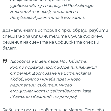
удоволствие за нас, каза Н.Пр.Алфредо
Нестор Атанасоф, посланик на
Република Аржентина в България.
Драматичната история с ярки образи, развити
специално за изпълнителите излиза със смели
решения на сцената на Софийската опера и
балет.
Любовта е в центъра. Но любовта,
която поражда противоречия, желания,
стремеж. Достигане на истинската
любов, която минава през много
перипетии, събития, много
емоционалност и действеност, каза
Светлин Ивелинов - хореограф.
Главните роли са поверени на Марта Петкова,