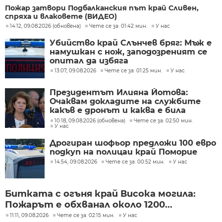
Пожар затвори Подбалканския път край Сливен,
спряха и влаковете (ВИДЕО)
14:12, 09.08.2026 (обновена)
Чете се за: 01:42 мин.
У нас
Убийство край Слънчев бряг: Мъж е
намушкан с нож, заподозреният се
опитал да избяга
13:07, 09.08.2026
Чете се за: 01:25 мин.
У нас
Президентът Илияна Йотова:
Очаквам докладите на службите
какъв е дронът и каква е била
неговата роля
10:18, 09.08.2026 (обновена)
Чете се за: 02:50 мин.
У нас
Дрогиран шофьор предложи 100 евро
подкуп на полицаи край Поморие
14:54, 09.08.2026
Чете се за: 00:52 мин.
У нас
Битката с огъня край Висока могила:
Пожарът е обхванал около 1200...
11:11, 09.08.2026
Чете се за: 02:15 мин.
У нас