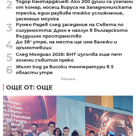
2
Тодор Кантарджиев: Ако 200 души са ухапани
от комар, носещ вируса на Западнонилската
треска, един развива тежко усложнение,
засягащо мозъка
3
Румен Радев след заседание на Съвета по
сигурността: Дрон е нахлул в българското
въздушно пространство
4
До 38° утре, на места ще има валежи и
гръмотевици
5
След Мондиал 2026: БНТ излъчва още пет
големи събития пряко
6
Жълт код за високи температури в 5
области утре
Реклама
ОЩЕ ОТ: ОЩЕ