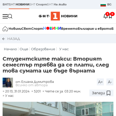
БНТ
БНТ
НОВИНИ
БНТ
Спорт
БНТ
На живо
BG
3
0
Новини
Свят
Спорт
Времето
България и еврото
Би
НАЗАД
Начало
Още
Образование
У нас
Студентските такси: Вторият
семестър трябва да се плати, след
това сумата ще бъде върната
Елиана Димитрова
A+
A-
от
Всичко от автора
20:13, 31.01.2024
5201
Чете се за: 03:20 мин.
Запази
У нас