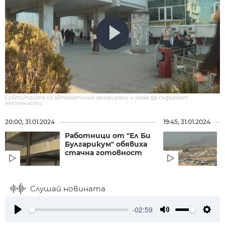
Субтитрите са автоматично генерирани и може да съдържат
неточности.
20:00, 31.01.2024
19:45, 31.01.2024
Работници от "Ел Би
Булгарикум" обявиха
стачна готовност
Слушай новината
-02:59
Play
Mute
Setti