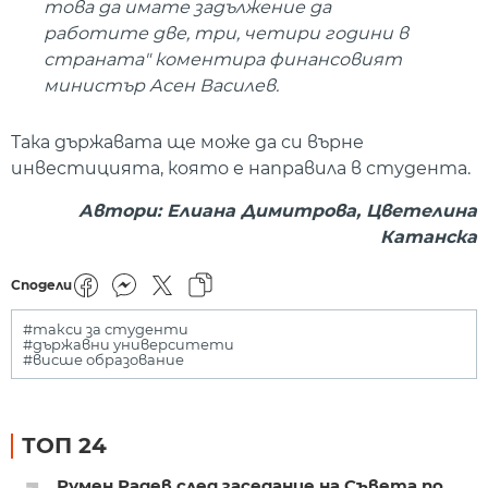
това да имате задължение да
работите две, три, четири години в
страната" коментира финансовият
министър Асен Василев.
Така държавата ще може да си върне
инвестицията, която е направила в студента.
Автори: Елиана Димитрова, Цветелина
Катанска
Сподели
#такси за студенти
#държавни университети
#висше образование
ТОП 24
Румен Радев след заседание на Съвета по