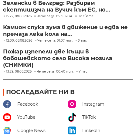
Зеленски в Белград: Разбирам
скептицизма на Вучич към ЕС, но...
15:22, 08.08.2026
Чете се за: 05:35 мин.
По света
Камион спука гума в движение и едва не
премаза лека кола на...
12:00, 08.08.2026
Чете се за: 01:07 мин.
У нас
Пожар изпепели две къщи в
бобошевското село Висока могила
(СНИМКИ)
13:29, 08.08.2026
Чете се за: 00:40 мин.
У нас
ПОСЛЕДВАЙТЕ НИ В
Facebook
Instagram
YouTube
TikTok
Google News
LinkedIn