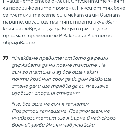
Плащането става онлайн. Студентите знаят
за предвижданите промени. Някои от тях вече
са платили таксата си и чакат да им върнат
парите, други ще платят, трети изчакват
края на февруари, за да видят дали ще се
приемат промените в Закона за висшето
образование.
"Очакваме правителството да реши
държавата да ни поеме таксите. Не
съм го платила и аз все още чакам
почти крайния срок да видим какво ще
стане дали ще трябва да ги плащаме
изобщо", споделя студент.
"Не, все още не съм я заплатил.
Предстои заплащане. Предполагам, че
университетът ще я върне в най-скоро
време", заяви Илиян Чабуклийски,