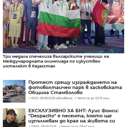
Три медала спечелиха българските ученици на
Международната олимпиада по изкуствен
интелект в Казахстан
Протест срещу изграждането на
фотоволтаичен парк в хасковската
Община Стамболово
09:21, 08.08.2026 (обновена)
Чете се за: 02:15 мин.
ЕКСКЛУЗИВНО ЗА БНТ: Луис Фонси:
"Despacito" е песента, която ще
изпълнявам до края на живота си
09:00, 08.08.2026
Чете се за: 09:42 мин.