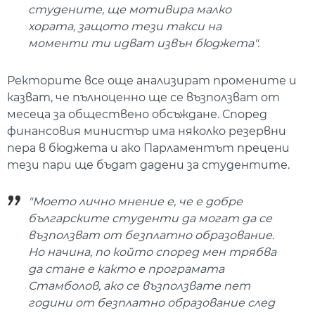
студените, ще мотивира малко
хората, защото тези такси на
моменти ти идват извън бюджета".
Ректорите все още анализират промените и
казват, че пълноценно ще се възползват от
месеца за обществено обсъждане. Според
финансовия министър има няколко резервни
пера в бюджета и ако Парламентът прецени
тези пари ще бъдат дадени за студентите.
"Моето лично мнение е, че е добре
българските студенти да могат да се
възползват от безплатно образование.
Но начина, по който според мен трябва
да стане е както е програмата
Стамболов, ако се възползвате пет
години от безплатно образование след