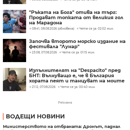
"Ръката на Бога" отива на търг:
Продават топката от великия гол
на Марадона
08:41, 08.08.2026 (обновена)
Чете се за: 02:02 мин.
Започва второто морско издание на
фестивала "Лунар"
23:08, 07.08.2026
Чете се за: 01:15 мин.
Изпълнителят на "Despacito" пред
БНТ: Вълнуващо е, че в България
хората пеят и танцуват на моите
песни
21:12, 07.08.2026
Чете се за: 00:40 мин.
Реклама
ВОДЕЩИ НОВИНИ
Министерството на отбраната: Дронът, паднал