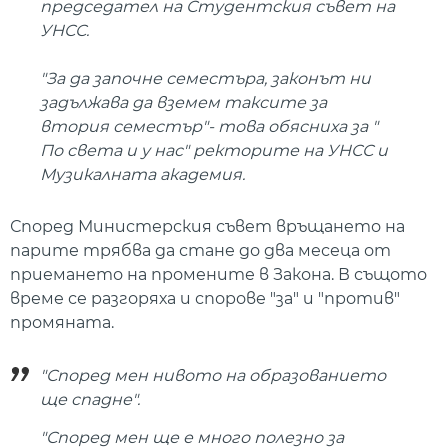
председател на Студентския съвет на
УНСС.
"За да започне семестъра, законът ни
задължава да вземем таксите за
втория семестър"- това обясниха за "
По света и у нас" ректорите на УНСС и
Музикалната академия.
Според Министерския съвет връщането на
парите трябва да стане до два месеца от
приемането на промените в Закона. В същото
време се разгоряха и спорове "за" и "против"
промяната.
"Според мен нивото на образованието
ще спадне".
"Според мен ще е много полезно за