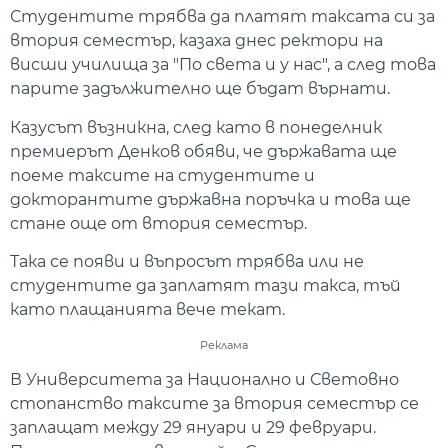
Студентите трябва да платят таксата си за
втория семестър, казаха днес ректори на
висши училища за "По света и у нас", а след това
парите задължително ще бъдат върнати.
Казусът възникна, след като в понеделник
премиерът Денков обяви, че държавата ще
поеме таксите на студентите и
докторантите държавна поръчка и това ще
стане още от втория семестър.
Така се появи и въпросът трябва или не
студентите да заплатят тази такса, тъй
като плащанията вече текат.
Реклама
В Университета за Национално и Световно
стопанство таксите за втория семестър се
заплащат между 29 януари и 29 февруари.