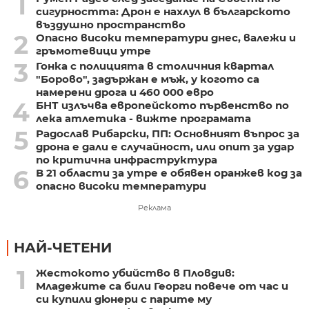
1
сигурността: Дрон е нахлул в българското
въздушно пространство
2
Опасно високи температури днес, валежи и
гръмотевици утре
3
Гонка с полицията в столичния квартал
"Борово", задържан е мъж, у когото са
намерени дрога и 460 000 евро
4
БНТ излъчва европейското първенство по
лека атлетика - вижте програмата
5
Радослав Рибарски, ПП: Основният въпрос за
дрона е дали е случайност, или опит за удар
по критична инфраструктура
6
В 21 области за утре е обявен оранжев код за
опасно високи температури
Реклама
НАЙ-ЧЕТЕНИ
1
Жестокото убийство в Пловдив:
Младежите са били Георги повече от час и
си купили дюнери с парите му