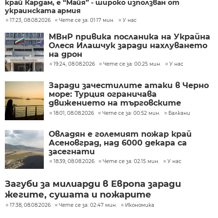
край Кардам, е “Майя” - широко използван от
украинската армия
17:23, 08.08.2026
Чете се за: 01:17 мин.
У нас
МВнР привика посланика на Украйна
Олеся Илашчук заради нахлуването
на дрон
19:24, 08.08.2026
Чете се за: 00:25 мин.
У нас
Заради зачестилите атаки в Черно
море: Турция ограничава
движението на търговските
кораби
18:01, 08.08.2026
Чете се за: 00:52 мин.
Балкани
Овладян е големият пожар край
Асеновград, над 6000 декара са
засегнати
18:39, 08.08.2026
Чете се за: 02:15 мин.
У нас
Загуби за милиарди в Европа заради
жегите, сушата и пожарите
17:38, 08.08.2026
Чете се за: 02:47 мин.
Икономика