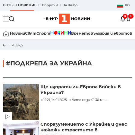
БНТ
БНТ
НОВИНИ
БНТ
Спорт
БНТ
На живо
BG
0
0
Новини
Свят
Спорт
Времето
България и еврото
Би
НАЗАД
#ПОДКРЕПА ЗА УКРАЙНА
Ще изпрати ли Европа войски в
Украйна?
12:21, 14.01.2025
Чете се за: 01:30 мин.
Споразумението с Украйна и днес
нажежи страстите в