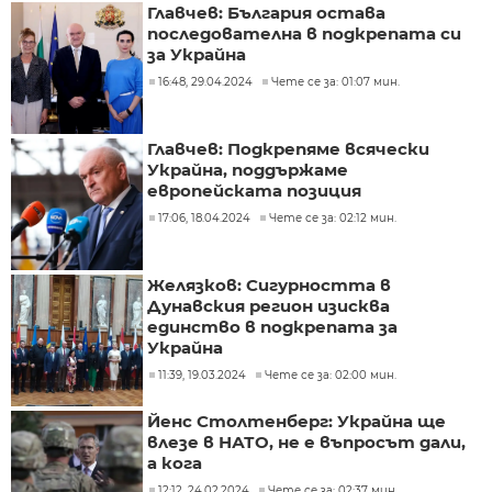
Главчев: България остава
последователна в подкрепата си
за Украйна
16:48, 29.04.2024
Чете се за: 01:07 мин.
Главчев: Подкрепяме всячески
Украйна, поддържаме
европейската позиция
17:06, 18.04.2024
Чете се за: 02:12 мин.
Желязков: Сигурността в
Дунавския регион изисква
единство в подкрепата за
Украйна
11:39, 19.03.2024
Чете се за: 02:00 мин.
Йенс Столтенберг: Украйна ще
влезе в НАТО, не е въпросът дали,
а кога
12:12, 24.02.2024
Чете се за: 02:37 мин.