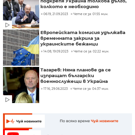
подкрепя Украйна толкова дълго,
колкото е необходимо
06:19, 21.09.2023
Чете се за: 01:55 мин.
Европейската комисия удължава
временната закрила за
украинските бежанци
14:08, 19.09.2023
Чете се за: 02:22 мин.
Тагарев: Няма планове да се
изпращат български
военнослужещи в Украйна
17:16, 29.06.2023
Чете се за: 04:37 мин.