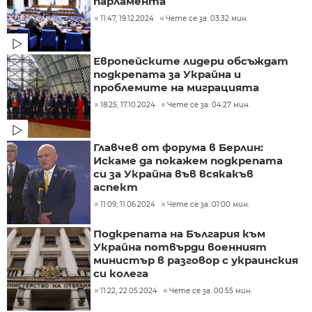
парламента
11:47, 19.12.2024
Чете се за: 03:32 мин.
Европейските лидери обсъждат
подкрепата за Украйна и
проблемите на миграцията
18:25, 17.10.2024
Чете се за: 04:27 мин.
Главчев от форума в Берлин:
Искаме да покажем подкрепата
си за Украйна във всякакъв
аспект
11:09, 11.06.2024
Чете се за: 01:00 мин.
Подкрепата на България към
Украйна потвърди военният
министър в разговор с украинския
си колега
11:22, 22.05.2024
Чете се за: 00:55 мин.