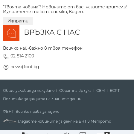
"Твоята новина"! Новините от вас, нашите зрители!
Изпратете текст, снимки, видео.
Изпрати
ВРЪЗКА С НАС
Всичко най-важно в твоя телефон
02 814 2100
news@bnt.bg
Общи условия за ползване
Обратна връзка
СЕМ
ECPT
Политика за защита на личните данни
©БНТ. Всички права запазени
Гледайте новините за деня на БНТ в Метрото