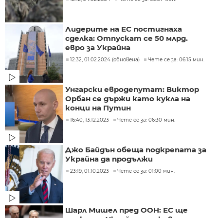
Лидерите на ЕС постигнаха
сделка: Отпускат се 50 млрд.
евро за Украйна
12:32, 01.02.2024 (обновена)
Чете се за: 06:15 мин.
Унгарски евродепутат: Виктор
Орбан се държи като кукла на
конци на Путин
16:40, 13.12.2023
Чете се за: 06:30 мин.
Джо Байдън обеща подкрепата за
Украйна да продължи
23:19, 01.10.2023
Чете се за: 01:00 мин.
Шарл Мишел пред ООН: ЕС ще