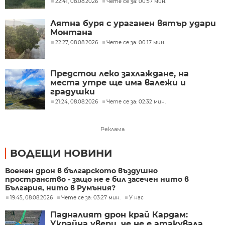
22:41, 08.08.2026
Чете се за: 00:57 мин.
Лятна буря с ураганен вятър удари
Монтана
22:27, 08.08.2026
Чете се за: 00:17 мин.
Предстои леко захлаждане, на
места утре ще има валежи и
градушки
21:24, 08.08.2026
Чете се за: 02:32 мин.
Реклама
ВОДЕЩИ НОВИНИ
Военен дрон в българското въздушно
пространство - защо не е бил засечен нито в
България, нито в Румъния?
19:45, 08.08.2026
Чете се за: 03:27 мин.
У нас
Падналият дрон край Кардам:
Украйна увери, че не е атакувала