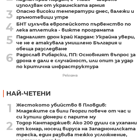
използван от украинската армия
3
Опасно високи температури днес, валежи и
гръмотевици утре
4
БНТ излъчва европейското първенство по
лека атлетика - вижте програмата
5
Падналият дрон край Кардам: Украйна увери,
че не е атакувала умишлено България и
обеща разследване
6
Радослав Рибарски, ПП: Основният въпрос за
дрона е дали е случайност, или опит за удар
по критична инфраструктура
Реклама
НАЙ-ЧЕТЕНИ
1
Жестокото убийство в Пловдив:
Младежите са били Георги повече от час и
си купили дюнери с парите му
2
Тодор Кантарджиев: Ако 200 души са ухапани
от комар, носещ вируса на Западнонилската
треска, един развива тежко усложнение,