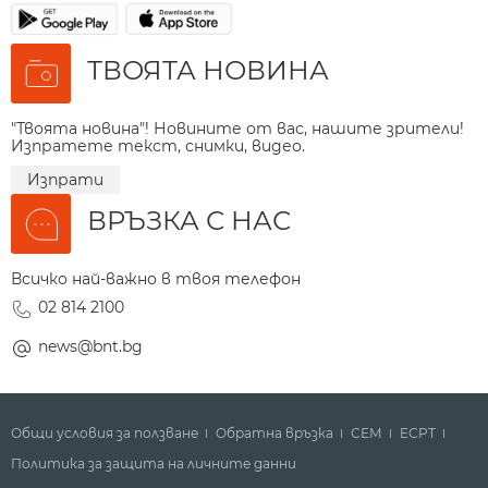
ТВОЯТА НОВИНА
"Твоята новина"! Новините от вас, нашите зрители!
Изпратете текст, снимки, видео.
Изпрати
ВРЪЗКА С НАС
Всичко най-важно в твоя телефон
02 814 2100
news@bnt.bg
Общи условия за ползване
Обратна връзка
СЕМ
ECPT
Политика за защита на личните данни