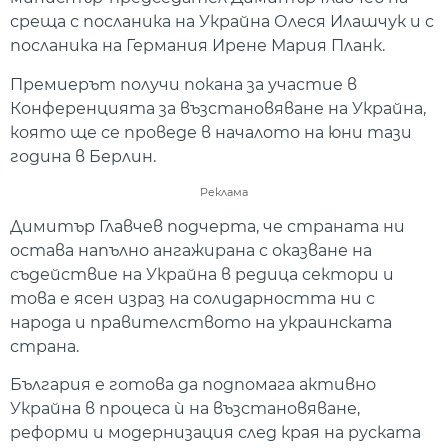
среща с посланика на Украйна Олеся Илашчук и с
посланика на Германия Ирене Мария Планк.
Премиерът получи покана за участие в
Конференцията за възстановяване на Украйна,
която ще се проведе в началото на юни тази
година в Берлин.
Реклама
Димитър Главчев подчерта, че страната ни
остава напълно ангажирана с оказване на
съдействие на Украйна в редица сектори и
това е ясен израз на солидарността ни с
народа и правителството на украинската
страна.
България е готова да подпомага активно
Украйна в процеса ѝ на възстановяване,
реформи и модернизация след края на руската