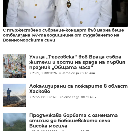
С тържествено събрание-концерт във Варна беше
отбелязана 147-та годишнина от създаването на
Военноморските сили
Улица „Търговска“ във Враца събра
жители и гости на града на първия
празник „Общата маса“
23:19, 08.08.2026
Чете се за: 02:12 мин.
Локализирани са пожарите в област
Хасково
22:55, 08.08.2026
Чете се за: 00:32 мин.
Продължава борбата с огнената
стихия до бобошевското село
Висока могила