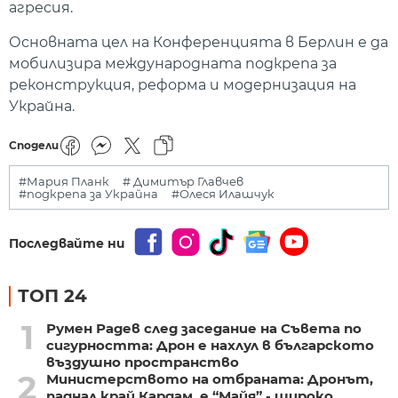
агресия.
Основната цел на Конференцията в Берлин е да
мобилизира международната подкрепа за
реконструкция, реформа и модернизация на
Украйна.
Сподели
#Мария Планк
# Димитър Главчев
#подкрепа за Украйна
#Олеся Илашчук
Последвайте ни
ТОП 24
1
Румен Радев след заседание на Съвета по
сигурността: Дрон е нахлул в българското
въздушно пространство
2
Министерството на отбраната: Дронът,
паднал край Кардам, е “Майя” - широко