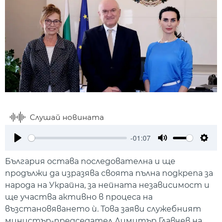
Слушай новината
-01:07
Play
Mute
Setti
България остава последователна и ще
продължи да изразява своята пълна подкрепа за
народа на Украйна, за нейната независимост и
ще участва активно в процеса на
възстановяването ѝ. Това заяви служебният
министър-председател Димитър Главчев на