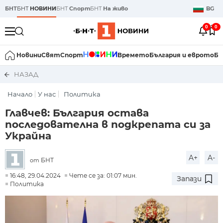
БНТ
БНТ
НОВИНИ
БНТ
Спорт
БНТ
На живо
BG
0
0
Новини
Свят
Спорт
Времето
България и еврото
Би
НАЗАД
Начало
У нас
Политика
Главчев: България остава
последователна в подкрепата си за
Украйна
A+
A-
БНТ
от
16:48, 29.04.2024
Чете се за: 01:07 мин.
Запази
Политика