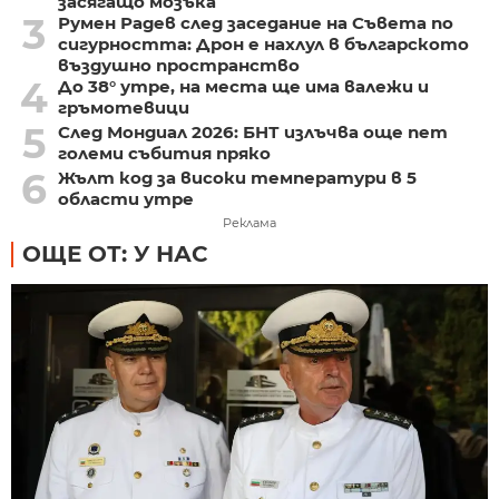
засягащо мозъка
3
Румен Радев след заседание на Съвета по
сигурността: Дрон е нахлул в българското
въздушно пространство
4
До 38° утре, на места ще има валежи и
гръмотевици
5
След Мондиал 2026: БНТ излъчва още пет
големи събития пряко
6
Жълт код за високи температури в 5
области утре
Реклама
ОЩЕ ОТ: У НАС