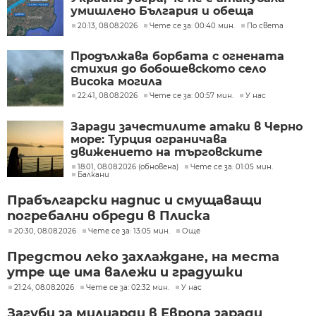
умишлено България и обеща
разследване
20:13, 08.08.2026
Чете се за: 00:40 мин.
По света
Продължава борбата с огнената
стихия до бобошевското село
Висока могила
22:41, 08.08.2026
Чете се за: 00:57 мин.
У нас
Заради зачестилите атаки в Черно
море: Турция ограничава
движението на търговските
кораби
18:01, 08.08.2026 (обновена)
Чете се за: 01:05 мин.
Балкани
Прабългарски надпис и смущаващи
погребални обреди в Плиска
20:30, 08.08.2026
Чете се за: 13:05 мин.
Още
Предстои леко захлаждане, на места
утре ще има валежи и градушки
21:24, 08.08.2026
Чете се за: 02:32 мин.
У нас
Загуби за милиарди в Европа заради