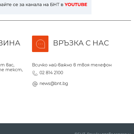
ВИНА
ВРЪЗКА С НАС
т вас,
Всичко най-важно в твоя телефон
те текст,
02 814 2100
news@bnt.bg