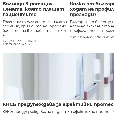
Болници в ротация -
Колко от бълга
цената, която плащат
ходят на профи
пациентите
прегледи?
Трагичният случай от миналата
Българинът все още н
седмица, при който новородено
напълно значението н
бебе почина в линейката на път
профилактичен преглед
за...
20:17, 14.12.2024
Чете се за: 
20:27, 14.12.2024
5071
Чете се за: 15:20 мин.
КНСБ предупеждава за ефективни протес
КНСБ предупреждава, че подготвя ефективни протести