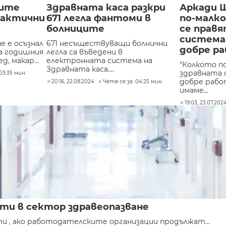
рите
Здравната каса разкри
Аркади 
лактични
671 легла фантоми в
по-малко
болниците
се правя
система,
е е осъзнал
671 несъществуващи болнични
добре р
а годишния
легла са въведени в
, макар...
електронната система на
"Колкото по
Здравната каса....
здравната 
03:35 мин.
добре рабо
20:16, 22.08.2024
Чете се за: 04:25 мин.
имаме...
19:03, 23.07.202
ти в сектор здравеопазване
 , ако работодателските организации продължат...