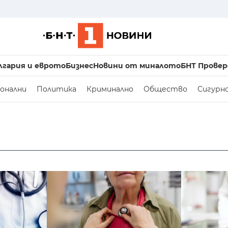
лгария и еврото
Бизнес
Новини от миналото
БНТ Провер
онални
Политика
Криминално
Общество
Сигурн