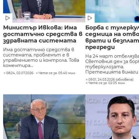
Министър Ивкова: Има
Борба с тулерку
достатъчно средства в
седмица на отв
здравната системата
врати и безпла
прегреди
Има достатъчно средства в
системата, проблемът е в
На 24 март отбелязв
управлението и контрола. Това
Световния ден за бор
коментира...
туберкулозата.
Претенцията винаги е
08:24, 02.07.2026
Чете се за: 05:40 мин.
09:51, 24.03.2026 (обновена)
Чете се за: 02:05 мин.