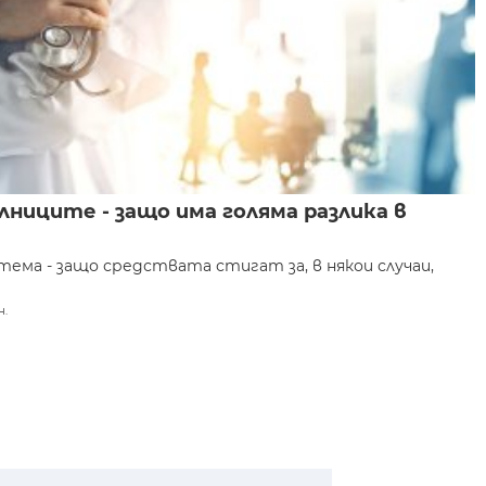
ниците - защо има голяма разлика в
ема - защо средствата стигат за, в някои случаи,
н.