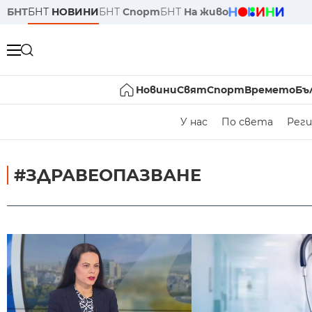
БНТ
БНТ
НОВИНИ
БНТ
Спорт
БНТ
На живо
Новини
Свят
Спорт
Времето
Бъ
У нас
По света
Реги
#ЗДРАВЕОПАЗВАНЕ