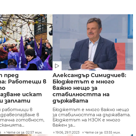
 пред
Александър Симидчиев:
а: Работещи в
Бюджетът е много
то
важно нещо за
пазване искат
стабилността на
и заплати
държавата
 работници в
Бюджетът е много важно нещо
дравеопазване в
за стабилността на държавата.
 стачна готовност,
Бюджетът на НЗОК е много
канията...
важен за...
4
Чете се за: 02:57 мин.
19:06, 29.11.2023
Чете се за: 03:55 мин.