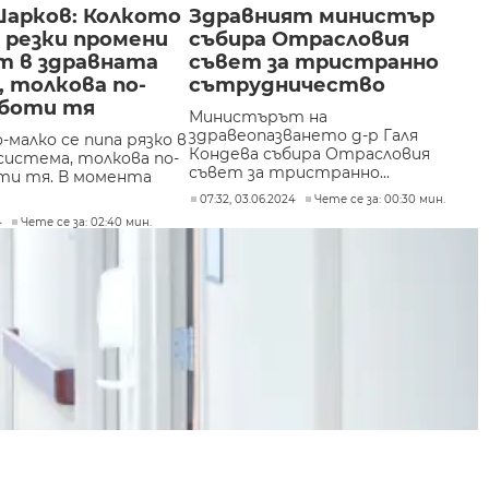
Шарков: Колкото
Здравният министър
 резки промени
събира Отрасловия
т в здравната
съвет за тристранно
 толкова по-
сътрудничество
аботи тя
Министърът на
здравеопазването д-р Галя
-малко се пипа рязко в
Кондева събира Отрасловия
система, толкова по-
съвет за тристранно...
ти тя. В момента
07:32, 03.06.2024
Чете се за: 00:30 мин.
4
Чете се за: 02:40 мин.