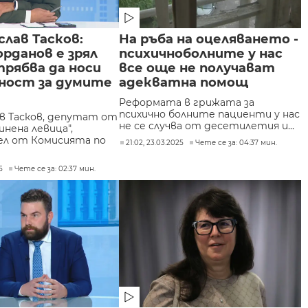
слав Тасков:
На ръба на оцеляването -
рданов е зрял
психичноболните у нас
трябва да носи
все още не получават
ност за думите
адекватна помощ
Реформата в грижата за
психично болните пациенти у нас
ав Тасков, депутат от
не се случва от десетилетия и...
инена левица",
л от Комисията по
21:02, 23.03.2025
Чете се за: 04:37 мин.
5
Чете се за: 02:37 мин.