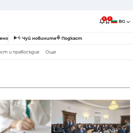
6
0
BG
ено
Чуй новините
Подкаст
ост и правосъдие
Още