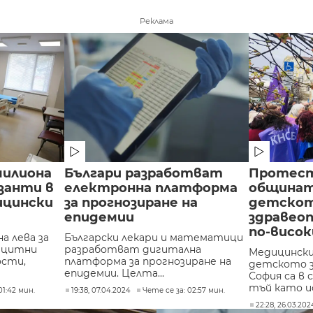
Реклама
милиона
Българи разработват
Протест
изанти в
електронна платформа
общинат
ицински
за прогнозиране на
детско
епидемии
здравео
по-висок
а лева за
Български лекари и математици
ицитни
разработват дигитална
Медицински
ости,
платформа за прогнозиране на
детското з
епидемии. Целта...
София са в
тъй като ис
01:42 мин.
19:38, 07.04.2024
Чете се за: 02:57 мин.
22:28, 26.03.202