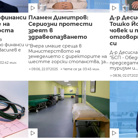
 финанси
Пламен Димитров:
Д-р Деси
 на
Сериозни протести
Тошко Йо
оста
зреят в
човек и 
здравеопазването
отговор
а
си
о финанси и
"Вчера имаше среща в
Василев е
Министерството на
Д-р Десисл
земеделието с директорите на
"БСП - Обед
шестте горски стопанства, за...
председате
 02:42 мин.
туризъм и...
09:06, 22.07.2025
Чете се за: 03:45 мин.
08:36, 02.07.202