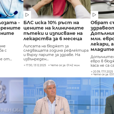
лозата -
БЛС иска 10% ръст на
Обрат с
орените
цените на клиничните
здравео
тните
пътеки и изписване на
Допълни
лекарства за 6 месеца
млн. евр
лекари, а
аме
Липсата на бюджет за
младит
ба с
следващата година рефлектира
и върху парите за здраве. На
Допълнител
 от...
извънреден...
евро в бюд
каса не са с
17:30, 13.12.2025
Чете се за: 01:42 мин.
20:39, 17.11.2025
Чете се за: 03: