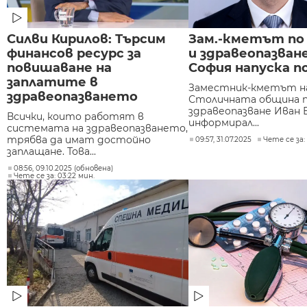
Силви Кирилов: Търсим
Зам.-кметът по
финансов ресурс за
и здравеопазване
повишаване на
София напуска п
заплатите в
Заместник-кметът н
здравеопазването
Столичната община п
здравеопазване Иван 
Всички, които работят в
информирал...
системата на здравеопазването,
трябва да имат достойно
09:57, 31.07.2025
Чете се за:
заплащане. Това...
08:56, 09.10.2025 (обновена)
Чете се за: 03:22 мин.