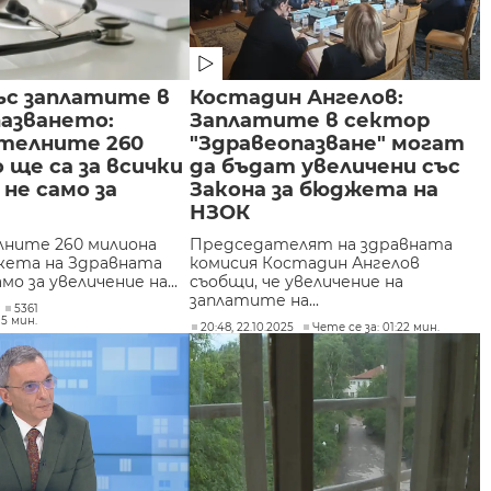
ъс заплатите в
Костадин Ангелов:
пазването:
Заплатите в сектор
телните 260
"Здравеопазване" могат
о ще са за всички
да бъдат увеличени със
 не само за
Закона за бюджета на
е
НЗОК
ните 260 милиона
Председателят на здравната
жета на Здравната
комисия Костадин Ангелов
амо за увеличение на...
съобщи, че увеличение на
заплатите на...
5361
15 мин.
20:48, 22.10.2025
Чете се за: 01:22 мин.