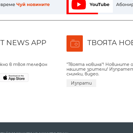
T NEWS APP
ТВОЯТА НО
ажно в твоя телефон
"Твоята новина"! Новините о
нашите зрители! Изпрате
снимки, видео.
Изпрати