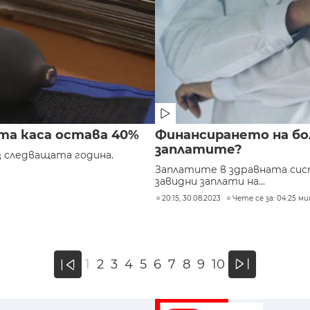
та каса остава 40%
Финансирането на бол
заплатите?
з следващата година.
Заплатите в здравната сист
завидни заплати на...
20:15, 30.08.2023
Чете се за: 04:25 ми
»
1
2
3
4
5
6
7
8
9
10
«