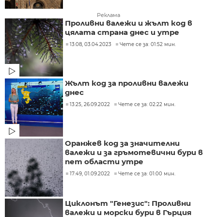
Реклама
Проливни валежи и жълт код в
цялата страна днес и утре
13:08, 03.04.2023
Чете се за: 01:52 мин.
Жълт код за проливни валежи
днес
13:25, 26.09.2022
Чете се за: 02:22 мин.
Оранжев код за значителни
валежи и за гръмотевични бури в
пет области утре
17:49, 01.09.2022
Чете се за: 01:00 мин.
Циклонът "Генезис": Проливни
валежи и морски бури в Гърция