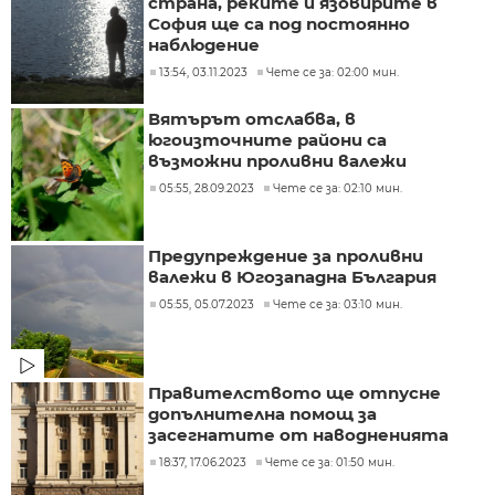
страна, реките и язовирите в
София ще са под постоянно
наблюдение
13:54, 03.11.2023
Чете се за: 02:00 мин.
Вятърът отслабва, в
югоизточните райони са
възможни проливни валежи
05:55, 28.09.2023
Чете се за: 02:10 мин.
Предупреждение за проливни
валежи в Югозападна България
05:55, 05.07.2023
Чете се за: 03:10 мин.
Правителството ще отпусне
допълнителна помощ за
засегнатите от наводненията
18:37, 17.06.2023
Чете се за: 01:50 мин.