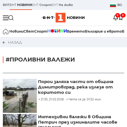
БНТ
БНТ
НОВИНИ
БНТ
Спорт
БНТ
На живо
BG
0
0
Новини
Свят
Спорт
Времето
България и еврото
Би
НАЗАД
#ПРОЛИВНИ ВАЛЕЖИ
Порои заляха части от община
Димитровград, река излезе от
коритото си
21:35, 21.02.2026
Чете се за: 01:52 мин.
Интензивни валежи в Община
Петрич през изминалите часове