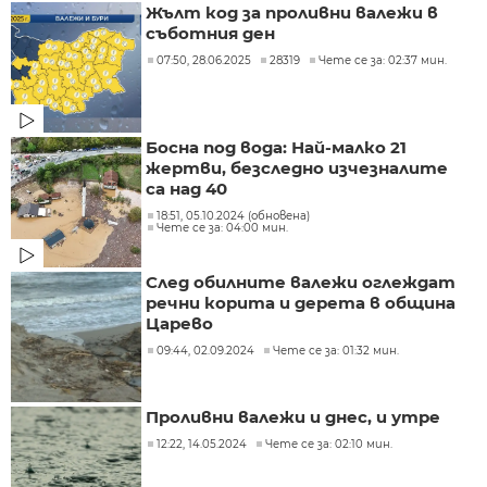
Жълт код за проливни валежи в
съботния ден
07:50, 28.06.2025
28319
Чете се за: 02:37 мин.
Босна под вода: Най-малко 21
жертви, безследно изчезналите
са над 40
18:51, 05.10.2024 (обновена)
Чете се за: 04:00 мин.
След обилните валежи оглеждат
речни корита и дерета в община
Царево
09:44, 02.09.2024
Чете се за: 01:32 мин.
Проливни валежи и днес, и утре
12:22, 14.05.2024
Чете се за: 02:10 мин.