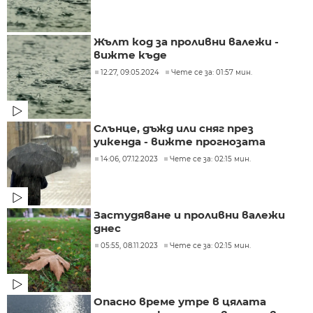
Жълт код за проливни валежи -
вижте къде
12:27, 09.05.2024
Чете се за: 01:57 мин.
Слънце, дъжд или сняг през
уикенда - вижте прогнозата
14:06, 07.12.2023
Чете се за: 02:15 мин.
Застудяване и проливни валежи
днес
05:55, 08.11.2023
Чете се за: 02:15 мин.
Опасно време утре в цялата