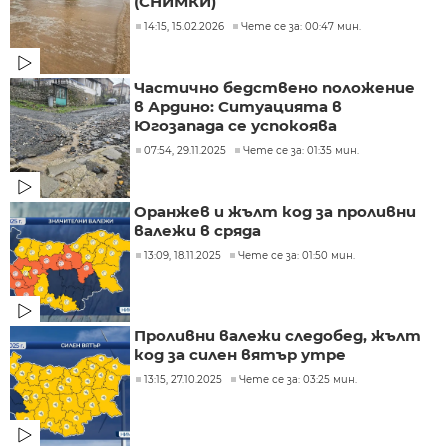
(СНИМКИ)
14:15, 15.02.2026
Чете се за: 00:47 мин.
Частично бедствено положение
в Ардино: Ситуацията в
Югозапада се успокоява
07:54, 29.11.2025
Чете се за: 01:35 мин.
Оранжев и жълт код за проливни
валежи в сряда
13:09, 18.11.2025
Чете се за: 01:50 мин.
Проливни валежи следобед, жълт
код за силен вятър утре
13:15, 27.10.2025
Чете се за: 03:25 мин.