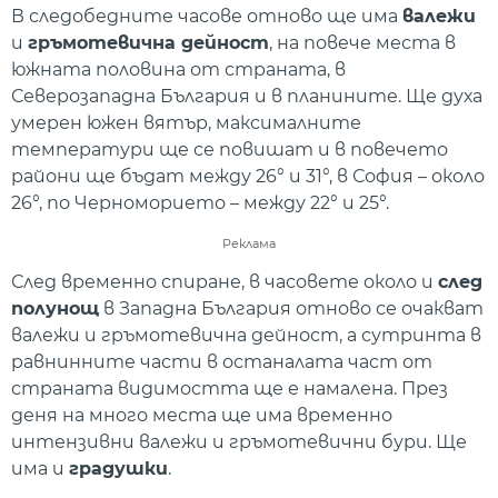
В следобедните часове отново ще има
валежи
и
гръмотевична дейност
, на повече места в
южната половина от страната, в
Северозападна България и в планините. Ще духа
умерен южен вятър, максималните
температури ще се повишат и в повечето
райони ще бъдат между 26° и 31°, в София – около
26°, по Черноморието – между 22° и 25°.
Реклама
След временно спиране, в часовете около и
след
полунощ
в Западна България отново се очакват
валежи и гръмотевична дейност, а сутринта в
равнинните части в останалата част от
страната видимостта ще е намалена. През
деня на много места ще има временно
интензивни валежи и гръмотевични бури. Ще
има и
градушки
.