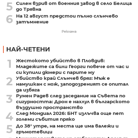
5
Силен взрив от военния завод в село Белица
до Трявна
6
На 12 август предстои пълно слънчево
затъмнение
Реклама
НАЙ-ЧЕТЕНИ
1
Жестокото убийство в Пловдив:
Младежите са били Георги повече от час и
си купили дюнери с парите му
2
Убийство край Слънчев бряг: Мъж е
намушкан с нож, заподозреният се опитал
да избяга
3
Румен Радев след заседание на Съвета по
сигурността: Дрон е нахлул в българското
въздушно пространство
4
След Мондиал 2026: БНТ излъчва още пет
големи събития пряко
5
До 38° утре, на места ще има валежи и
гръмотевици