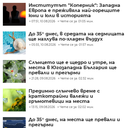
Институтът "Коперник": Западна
Европа е преживяла най-горещите
юни и юли в историята
07:51, 10.08.2026
Чете се за: 01:05 мин.
До 35° днес, в средата на седмицата
ще нахлува по-хладен въздух
05:55, 10.08.2026
Чете се за: 01:57 мин.
Слънцето ще е щедро и утре, на
места в Югозападна България ще
превали и прегърми
21:28, 09.08.2026
Чете се за: 02:32 мин.
Предимно слънчево време с
краткотрайни валежи и
гръмотевици на места
13:15, 09.08.2026
Чете се за: 02:02 мин.
До 35° днес, на места ще превали и
прегърми