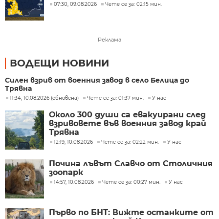
07:30, 09.08.2026
Чете се за: 02:15 мин.
Реклама
ВОДЕЩИ НОВИНИ
Силен взрив от военния завод в село Белица до
Трявна
11:34, 10.08.2026 (обновена)
Чете се за: 01:37 мин.
У нас
Около 300 души са евакуирани след
взривовете във военния завод край
Трявна
12:19, 10.08.2026
Чете се за: 02:22 мин.
У нас
Почина лъвът Славчо от Столичния
зоопарк
14:57, 10.08.2026
Чете се за: 00:27 мин.
У нас
Първо по БНТ: Вижте останките от