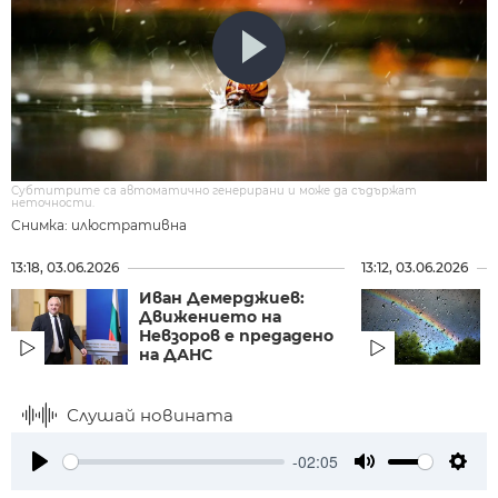
Субтитрите са автоматично генерирани и може да съдържат
неточности.
Снимка: илюстративна
13:18, 03.06.2026
13:12, 03.06.2026
Иван Демерджиев:
Движението на
Невзоров е предадено
на ДАНС
Слушай новината
-02:05
Play
Mute
Setti