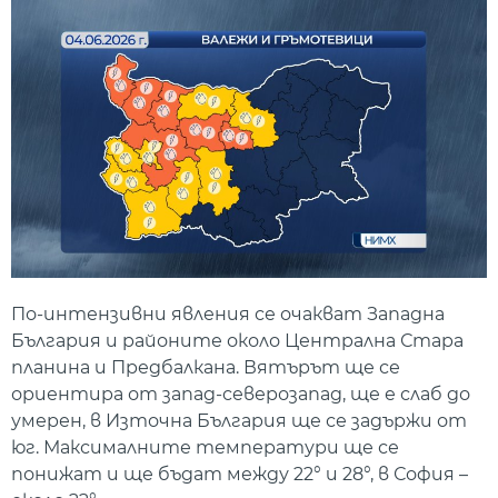
По-интензивни явления се очакват Западна
България и районите около Централна Стара
планина и Предбалкана. Вятърът ще се
ориентира от запад-северозапад, ще е слаб до
умерен, в Източна България ще се задържи от
юг. Максималните температури ще се
понижат и ще бъдат между 22° и 28°, в София –