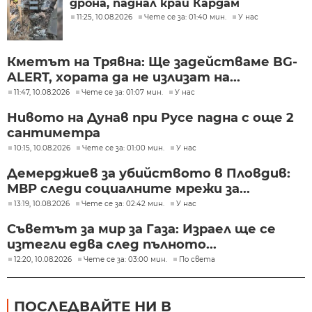
дрона, паднал край Кардам
11:25, 10.08.2026
Чете се за: 01:40 мин.
У нас
Кметът на Трявна: Ще задействаме BG-
ALERT, хората да не излизат на...
11:47, 10.08.2026
Чете се за: 01:07 мин.
У нас
Нивото на Дунав при Русе падна с още 2
сантиметра
10:15, 10.08.2026
Чете се за: 01:00 мин.
У нас
Демерджиев за убийството в Пловдив:
МВР следи социалните мрежи за...
13:19, 10.08.2026
Чете се за: 02:42 мин.
У нас
Съветът за мир за Газа: Израел ще се
изтегли едва след пълното...
12:20, 10.08.2026
Чете се за: 03:00 мин.
По света
ПОСЛЕДВАЙТЕ НИ В