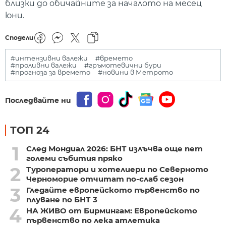
близки до обичайните за началото на месец
юни.
Сподели
#интензивни валежи
#времето
#проливни валежи
#гръмотевични бури
#прогноза за времето
#новини в Метрото
Последвайте ни
ТОП 24
1
След Мондиал 2026: БНТ излъчва още пет
големи събития пряко
2
Туроператори и хотелиери по Северното
Черноморие отчитат по-слаб сезон
3
Гледайте европейското първенство по
плуване по БНТ 3
4
НА ЖИВО от Бирмингам: Европейското
първенство по лека атлетика