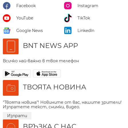
Facebook
Instagram
YouTube
TikTok
Google News
LinkedIn
BNT NEWS APP
Всичко най-важно в твоя телефон
ТВОЯТА НОВИНА
"Твоята новина"! Новините от вас, нашите зрители!
Изпратете текст, снимки, видео.
Изпрати
ВРЪЗКА С НАС