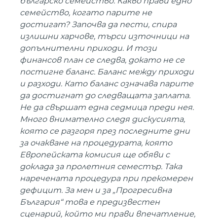
българско семейство. Какво прави едно
семейство, когато парите не
достигат? Започва да пести, спира
излишни харчове, търси източници на
допълнителни приходи. И този
финансов план се следва, докато не се
постигне баланс. Баланс между приходи
и разходи. Като баланс означава парите
да достигнат до следващата заплата.
Не да свършат една седмица преди нея.
Много внимателно следя дискусията,
която се разгоря през последните дни
за очакване на процедурата, която
Европейската комисия ще обяви с
доклада за пролетния семестър. Така
наречената процедура при прекомерен
дефицит. За мен и за „Прогресивна
България“ това е предизвестен
сценарий, който ми прави впечатление,