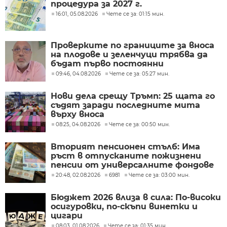
процедура за 2027 г.
16:01, 05.08.2026
Чете се за: 01:15 мин.
Проверките по границите за вноса
на плодове и зеленчуци трябва да
бъдат първо постоянни
09:46, 04.08.2026
Чете се за: 05:27 мин.
Нови дела срещу Тръмп: 25 щата го
съдят заради последните мита
върху вноса
08:25, 04.08.2026
Чете се за: 00:50 мин.
Вторият пенсионен стълб: Има
ръст в отпусканите пожизнени
пенсии от универсалните фондове
20:48, 02.08.2026
6981
Чете се за: 03:00 мин.
Бюджет 2026 влиза в сила: По-високи
осигуровки, по-скъпи винетки и
цигари
08:03, 01.08.2026
Чете се за: 01:35 мин.