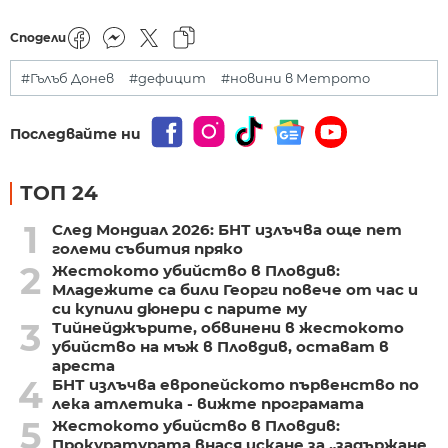
Сподели
#Гълъб Донев
#дефицит
#новини в Метрото
Последвайте ни
ТОП 24
1
След Мондиал 2026: БНТ излъчва още пет
големи събития пряко
2
Жестокото убийство в Пловдив:
Младежите са били Георги повече от час и
си купили дюнери с парите му
3
Тийнейджърите, обвинени в жестокото
убийство на мъж в Пловдив, остават в
ареста
4
БНТ излъчва европейското първенство по
лека атлетика - вижте програмата
5
Жестокото убийство в Пловдив:
Прокуратурата внася искане за „задържане