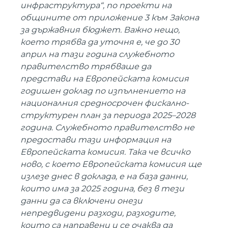
инфраструктура“, по проекти на
общините от приложение 3 към Закона
за държавния бюджет. Важно нещо,
което трябва да уточня е, че до 30
април на тази година служебното
правителство трябваше да
представи на Европейската комисия
годишен доклад по изпълнението на
националния средносрочен фискално-
структурен план за периода 2025–2028
година. Служебното правителство не
предостави тази информация на
Европейската комисия. Така че всичко
ново, с което Европейската комисия ще
излезе днес в доклада, е на база данни,
които има за 2025 година, без в тези
данни да са включени онези
непредвидени разходи, разходите,
които са направени и се очаква да