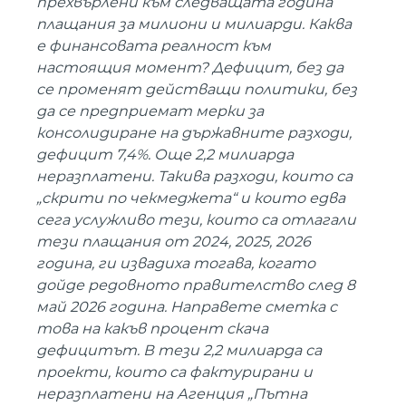
прехвърлени към следващата година
плащания за милиони и милиарди. Каква
е финансовата реалност към
настоящия момент? Дефицит, без да
се променят действащи политики, без
да се предприемат мерки за
консолидиране на държавните разходи,
дефицит 7,4%. Още 2,2 милиарда
неразплатени. Такива разходи, които са
„скрити по чекмеджета“ и които едва
сега услужливо тези, които са отлагали
тези плащания от 2024, 2025, 2026
година, ги извадиха тогава, когато
дойде редовното правителство след 8
май 2026 година. Направете сметка с
това на какъв процент скача
дефицитът. В тези 2,2 милиарда са
проекти, които са фактурирани и
неразплатени на Агенция „Пътна