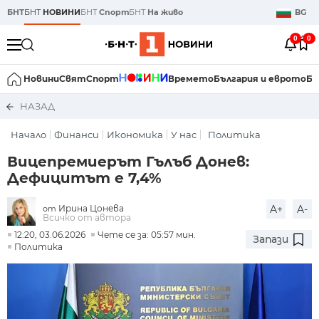
БНТ
БНТ
НОВИНИ
БНТ
Спорт
БНТ
На живо
BG
0
0
Новини
Свят
Спорт
Времето
България и еврото
Би
НАЗАД
Начало
Финанси
Икономика
У нас
Политика
Вицепремиерът Гълъб Донев:
Дефицитът е 7,4%
Ирина Цонева
A+
A-
от
Всичко от автора
12:20, 03.06.2026
Чете се за: 05:57 мин.
Запази
Политика