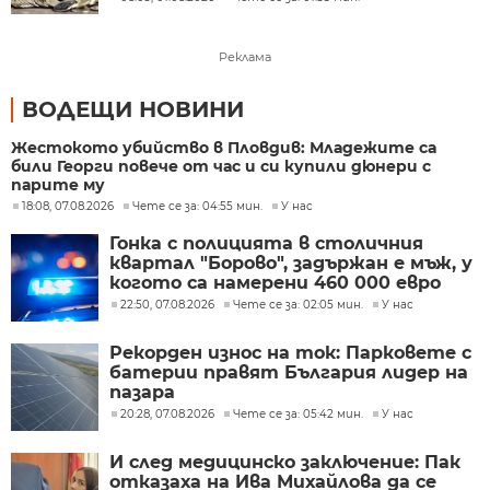
Реклама
ВОДЕЩИ НОВИНИ
Жестокото убийство в Пловдив: Младежите са
били Георги повече от час и си купили дюнери с
парите му
18:08, 07.08.2026
Чете се за: 04:55 мин.
У нас
Гонка с полицията в столичния
квартал "Борово", задържан е мъж, у
когото са намерени 460 000 евро
22:50, 07.08.2026
Чете се за: 02:05 мин.
У нас
Рекорден износ на ток: Парковете с
батерии правят България лидер на
пазара
20:28, 07.08.2026
Чете се за: 05:42 мин.
У нас
И след медицинско заключение: Пак
отказаха на Ива Михайлова да се