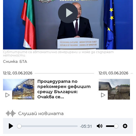
Субтитрите са автоматично генерирани и може да съдържат
неточности.
Снимка: БТА
12:12, 03.06.2026
12:01, 03.06.2026
Процедурата по
С
прекомерен дефицит
В
срещу България:
б
Очаква се...
в
Слушай новината
-05:31
Play
Mute
Setti