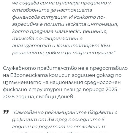
че създава силна изненада предимно у
отговорните за настоящата
финансова ситуация. И колкото по-
агресивна е политическата интонация,
която предлага магически решения,
толкова по-съпричастен е
анализаторът и коментаторът към
решенията, довели до тази ситуация."
Служебното правителство не е предоставило
на Европейската комисия годишен доклад по
изпълнението на националния средносрочен
фискално-структурен план за периода 2025–
2028 година, съобщи Донев.
"Самохвално рекламираните бюджети с
дефицит от 3% през последните 5
години са резултат на отложени и