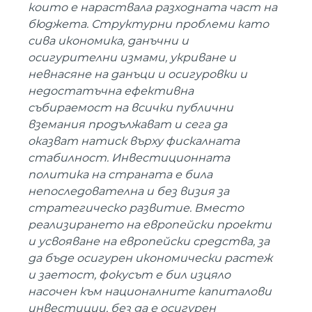
които е нараствала разходната част на
бюджета. Структурни проблеми като
сива икономика, данъчни и
осигурителни измами, укриване и
невнасяне на данъци и осигуровки и
недостатъчна ефективна
събираемост на всички публични
вземания продължават и сега да
оказват натиск върху фискалната
стабилност. Инвестиционната
политика на страната е била
непоследователна и без визия за
стратегическо развитие. Вместо
реализирането на европейски проекти
и усвояване на европейски средства, за
да бъде осигурен икономически растеж
и заетост, фокусът е бил изцяло
насочен към националните капиталови
инвестиции, без да е осигурен