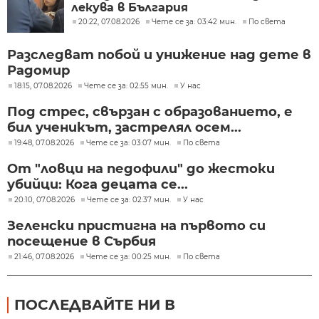
лекува в България
20:22, 07.08.2026
Чете се за: 03:42 мин.
По света
Разследват побой и унижение над дете в
Радомир
18:15, 07.08.2026
Чете се за: 02:55 мин.
У нас
Под стрес, свързан с образованието, е
бил ученикът, застрелял осем...
19:48, 07.08.2026
Чете се за: 03:07 мин.
По света
От "ловци на педофили" до жестоки
убийци: Кога децата се...
20:10, 07.08.2026
Чете се за: 02:37 мин.
У нас
Зеленски пристигна на първото си
посещение в Сърбия
21:46, 07.08.2026
Чете се за: 00:25 мин.
По света
ПОСЛЕДВАЙТЕ НИ В