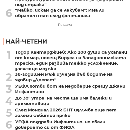
под стража“
6
"Майко, искам да се лекувам": Има ли
обратен път след фентанила
Реклама
НАЙ-ЧЕТЕНИ
1
Тодор Кантарджиев: Ако 200 души са ухапани
от комар, носещ вируса на Западнонилската
треска, един развива тежко усложнение,
засягащо мозъка
2
38-годишен мъж изчезна във водите на
язовир „Доспат“
3
УЕФА готви вот на недоверие срещу Джани
Инфантино
4
До 38° утре, на места ще има валежи и
гръмотевици
5
След Мондиал 2026: БНТ излъчва още пет
големи събития пряко
6
УЕФА поздрави Инфантино, но свали
доверието си от ФИФА