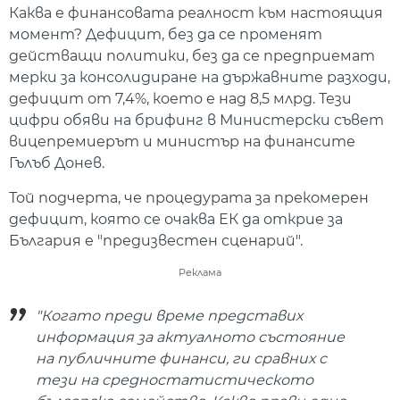
Каква е финансовата реалност към настоящия
момент? Дефицит, без да се променят
действащи политики, без да се предприемат
мерки за консолидиране на държавните разходи,
дефицит от 7,4%, което е над 8,5 млрд. Тези
цифри обяви на брифинг в Министерски съвет
вицепремиерът и министър на финансите
Гълъб Донев.
Той подчерта, че процедурата за прекомерен
дефицит, която се очаква ЕК да открие за
България е "предизвестен сценарий".
Реклама
"Когато преди време представих
информация за актуалното състояние
на публичните финанси, ги сравних с
тези на средностатистическото