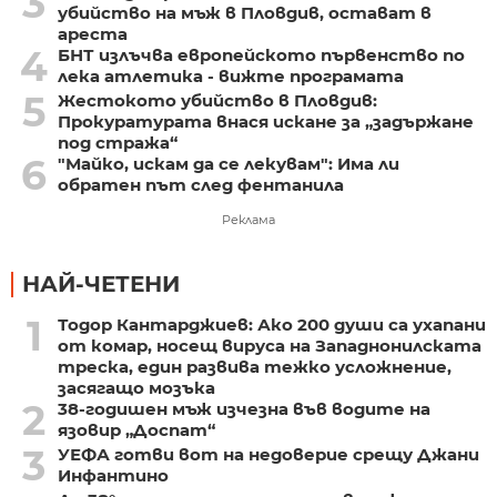
3
убийство на мъж в Пловдив, остават в
ареста
4
БНТ излъчва европейското първенство по
лека атлетика - вижте програмата
5
Жестокото убийство в Пловдив:
Прокуратурата внася искане за „задържане
под стража“
6
"Майко, искам да се лекувам": Има ли
обратен път след фентанила
Реклама
НАЙ-ЧЕТЕНИ
1
Тодор Кантарджиев: Ако 200 души са ухапани
от комар, носещ вируса на Западнонилската
треска, един развива тежко усложнение,
засягащо мозъка
2
38-годишен мъж изчезна във водите на
язовир „Доспат“
3
УЕФА готви вот на недоверие срещу Джани
Инфантино