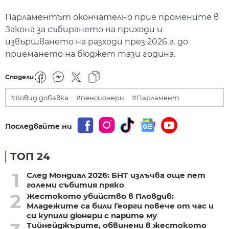
Парламентът окончателно прие промените в
Закона за събирането на приходи и
извършването на разходи през 2026 г. до
приемането на бюджет тази година.
Сподели
#Ковид добавка
#пенсионери
#Парламент
Последвайте ни
ТОП 24
1
След Мондиал 2026: БНТ излъчва още пет
големи събития пряко
2
Жестокото убийство в Пловдив:
Младежите са били Георги повече от час и
си купили дюнери с парите му
Тийнейджърите, обвинени в жестокото