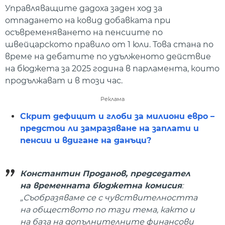
Управляващите дадоха заден ход за
отпадането на ковид добавката при
осъвременяването на пенсиите по
швейцарското правило от 1 юли. Това стана по
време на дебатите по удълженото действие
на бюджета за 2025 година в парламента, които
продължават и в този час.
Реклама
Скрит дефицит и глоби за милиони евро –
предстои ли замразяване на заплати и
пенсии и вдигане на данъци?
Константин Проданов, председател
на временната бюджетна комисия
:
„Съобразяваме се с чувствителността
на обществото по тази тема, както и
на база на допълнителните финансови