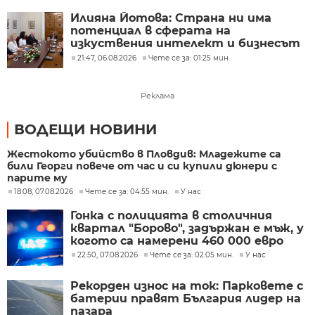
Илияна Йотова: Страна ни има
потенциал в сферата на
изкуствения интелект и бизнесът
забелязва тези перспективи
21:47, 06.08.2026
Чете се за: 01:25 мин.
Реклама
ВОДЕЩИ НОВИНИ
Жестокото убийство в Пловдив: Младежите са
били Георги повече от час и си купили дюнери с
парите му
18:08, 07.08.2026
Чете се за: 04:55 мин.
У нас
Гонка с полицията в столичния
квартал "Борово", задържан е мъж, у
когото са намерени 460 000 евро
22:50, 07.08.2026
Чете се за: 02:05 мин.
У нас
Рекорден износ на ток: Парковете с
батерии правят България лидер на
пазара