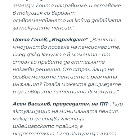
анализи, които направихме, и оставяме
в текущия си вариант
осъвременяването на ковид добавката
за текущите пенсии.“
Цончо Ганев, „Възраждане“
: „Вашето
мнозинство посегна на пенсионерите.
След дъжд качулка е в момента – от
страх го правите да оттегляте
някакви решения. От страх. Защо не
осъвременихте пенсиите с реалната
инфлация? Тогава можехте да излезете
и да говорите патетично 15 минути.“
Асен Василев, председател на ПП
: „Тази
актуализация на минималната пенсия,
макар и да спазва закона за
швейцарското правило, е
недостатъчна. След актуализацията