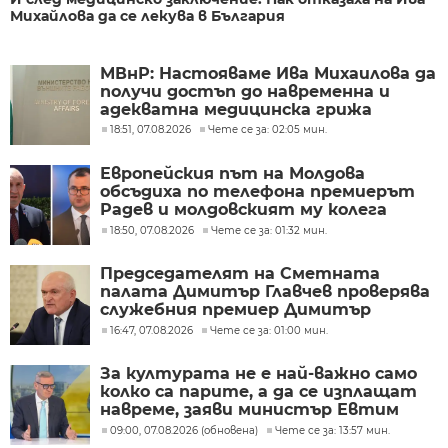
Михайлова да се лекува в България
МВнР: Настояваме Ива Михаилова да
получи достъп до навременна и
адекватна медицинска грижа
18:51, 07.08.2026
Чете се за: 02:05 мин.
Европейския път на Молдова
обсъдиха по телефона премиерът
Радев и молдовският му колега
Тофан
18:50, 07.08.2026
Чете се за: 01:32 мин.
Председателят на Сметната
палата Димитър Главчев проверява
служебния премиер Димитър
Главчев?
16:47, 07.08.2026
Чете се за: 01:00 мин.
За културата не е най-важно само
колко са парите, а да се изплащат
навреме, заяви министър Евтим
Милошев
09:00, 07.08.2026 (обновена)
Чете се за: 13:57 мин.