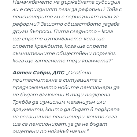
Намаляването на държавната субсидия
ли е сериозният план за реформи? Това с
пенсионерите ли е сериозният план за
реформи? Защото обществото задава
други въпроси. Пита следното – кога
ще спрете източването, кога ще
спрете кражбите, кога ще спрете
съмнителните обществени поръчки,
кога ще затегнете тези кранчета?“
Айтен Сабри, ДПС
: „Особено
притеснителна е ситуацията с
предложението новите пенсионери да
не бъдат включени в тази подкрепа.
Трябва да измислим механизъм или
аргументи, които да бъдат в подкрепа
на сегашните пенсионери, които сега
ще се пенсионират, за да не бъдат
ощетени по някакъв начин.“