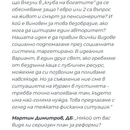
що влезли в „клуба на богатите“ да се
обясняваме защо 1 евро или 2 са въпрос
на живот и смърт за пенсионерите? И
кой е виновен за това безобразие, ако
мога да цитирам един авторитет?
Нашата идея е да правим всички видове
социално подпомагане през социалната
система, таргетирано. В идеалния
вариант, в един друг свят, ако гребяхме
от бездънна каца с публичен ресурс,
можехме да си позволим да поливаме
навсякъде. Но за съжаление ние сме в
ситуацията на Израел в пустинята –
трябва точно напояване там, където
има най-голяма нужда. Това предлагаме с
оглед на тежката фискална ситуация.“
Мартин Димитров, ДБ
: „Някой от вас
видя ли сериозен план за реформи?