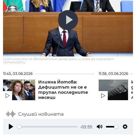
Субтитрите са автоматично генерирани и може да съдържат
неточности.
11:45, 03.06.2026
11:38, 03.06.2026
Илияна Йотова:
И
Дефицитът не се е
д
трупал последните
м
месеци
л
Слушай новината
-03:55
Play
Mute
Setti