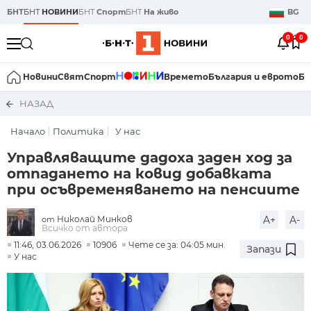
БНТ
БНТ
НОВИНИ
БНТ
Спорт
БНТ
На живо
BG
0
0
Новини
Свят
Спорт
Времето
България и еврото
Би
НАЗАД
Начало
Политика
У нас
Управляващите дадоха заден ход за
отпадането на ковид добавката
при осъвременяването на пенсиите
Николай Минков
A+
A-
от
Всичко от автора
11:46, 03.06.2026
10906
Чете се за: 04:05 мин.
Запази
У нас