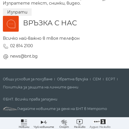
Изпратете текст, снимки, видео.
Изпрати
ВРЪЗКА С НАС
Всичко най-важно в твоя телефон
02 814 2100
news@bnt.bg
Общи условия за ползване
Обратна връзка
СЕМ
ECPT
Политика за защита на личните данни
©БНТ. Всички права запазени
Гледайте новините за деня на БНТ в Метрото
Аудио: На живо
Новини
Чуй новините
Спорт
На живо