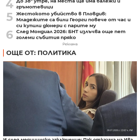
4
До 38° утре, на места ще има валежи и
гръмотевици
5
Жестокото убийство в Пловдив:
Младежите са били Георги повече от час и
си купили дюнери с парите му
6
След Мондиал 2026: БНТ излъчва още пет
големи събития пряко
Реклама
ОЩЕ ОТ: ПОЛИТИКА
И след медицинско заключение: Пак отказаха на Ива