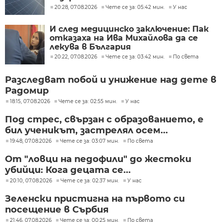
20:28, 07.08.2026
Чете се за: 05:42 мин.
У нас
И след медицинско заключение: Пак
отказаха на Ива Михайлова да се
лекува в България
20:22, 07.08.2026
Чете се за: 03:42 мин.
По света
Разследват побой и унижение над дете в
Радомир
18:15, 07.08.2026
Чете се за: 02:55 мин.
У нас
Под стрес, свързан с образованието, е
бил ученикът, застрелял осем...
19:48, 07.08.2026
Чете се за: 03:07 мин.
По света
От "ловци на педофили" до жестоки
убийци: Кога децата се...
20:10, 07.08.2026
Чете се за: 02:37 мин.
У нас
Зеленски пристигна на първото си
посещение в Сърбия
21:46, 07.08.2026
Чете се за: 00:25 мин.
По света