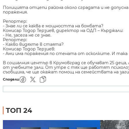
Полицията отцепи района около сградата и не допусна
поражения.
Репортер:
- Знае ли се каква е мощността на бомбата?
Комисар Тодор Терзиев, директор на ОДП – Кърджали:
- Не, засега не се знае.
Репортер:
- Какво видяхте в стаята?
Комисар Тодор Терзиев:
- Ами има поражения по стената от осколките. И така 
В социалния център в Крумовград се обучават 25 деца
от учебните зали. От утре с тях ще работят психоло
съобщиха, че ще окажат помощ на семействата на заг
Сподели
ТОП 24