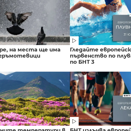
ре, на места ще има
Гледайте европейс
 гръмотевици
първенство по плу
по БНТ 3
лните температури в
БНТ излъчва европе