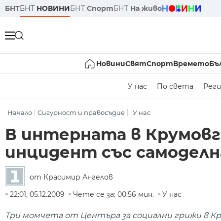
БНТ
БНТ
НОВИНИ
БНТ
Спорт
БНТ
На живо
Новини
Свят
Спорт
Времето
Бъ
У нас
По света
Реги
Начало
Сигурност и правосъдие
У нас
В интерната в Крумовг
инцидент със самоделн
от Красимир Ангелов
22:01, 05.12.2009
Чете се за: 00:56 мин.
У нас
Три момчета от Центъра за социални грижи в Крум