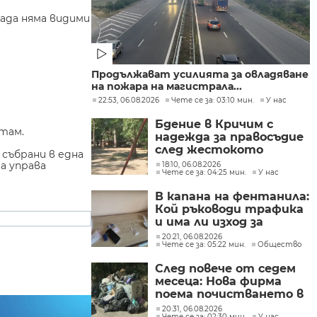
ада няма видими
Продължават усилията за овладяване
на пожара на магистрала...
22:53, 06.08.2026
Чете се за: 03:10 мин.
У нас
Бдение в Кричим с
 там.
надежда за правосъдие
след жестокото
събрани в една
убийство на млад мъж
а управа
18:10, 06.08.2026
Чете се за: 04:25 мин.
У нас
в Пловдив от
тийнейджъри
В капана на фентанила:
Кой ръководи трафика
и има ли изход за
пристрастените?
20:21, 06.08.2026
Чете се за: 05:22 мин.
Общество
След повече от седем
месеца: Нова фирма
поема почистването в
столичните райони
20:31, 06.08.2026
Чете се за: 02:30 мин.
У нас