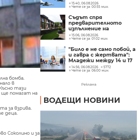
изпълнение на
15:40, 06.08.2026
Чете се за: 00:55 мин.
съвместни мисии по
охрана на въздушното
Съдът спря
пространство
предварителното
изпълнение на
заповедите за събаряне
15:06, 06.08.2026
Чете се за: 01:02 мин.
на сградите в Баба
Алино
"Било е не само побой, а
и гавра с жертвата":
Младежи между 14 и 17
г. са пребили до смърт
14:56, 06.08.2026
5772
Чете се за: 06:00 мин.
мъж в Пловдив
лна бомба.
нало в
Реклама
Късно тази
 ще помагат на
ВОДЕЩИ НОВИНИ
та за взрива.
е деца.
во Соколино и за