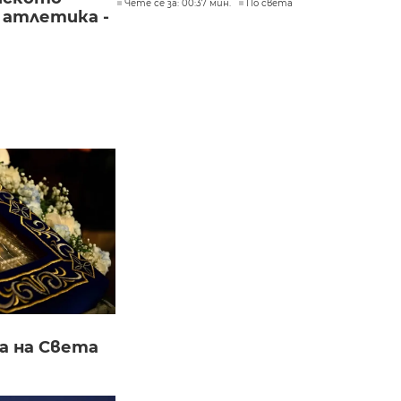
Чете се за: 00:37 мин.
По света
 атлетика -
а на Света