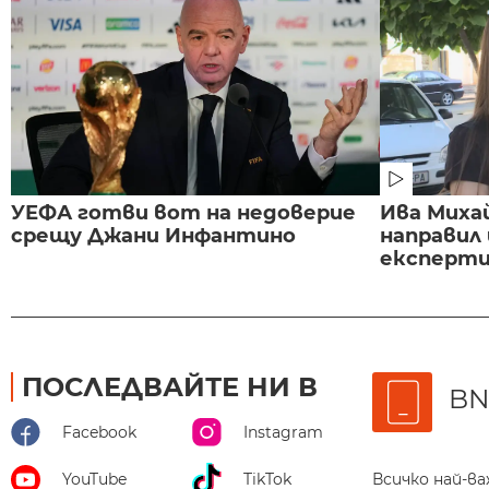
УЕФА готви вот на недоверие
Ива Миха
срещу Джани Инфантино
направил
експертиз
ПОСЛЕДВАЙТЕ НИ В
BN
Facebook
Instagram
Всичко най-в
YouTube
TikTok