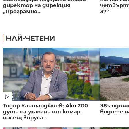
директор на дирекция
четвъртъ
„Програмно...
37°
НАЙ-ЧЕТЕНИ
Тодор Кантарджиев: Ако 200
38-годиш
души са ухапани от комар,
водите н
носещ вируса...