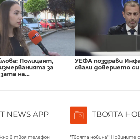
йлова: Полицаят,
УЕФА поздрави Инфа
 измерванията за
свали доверието с
ата на...
T NEWS APP
ТВОЯТА НО
ажно в твоя телефон
"Твоята новина"! Новините о