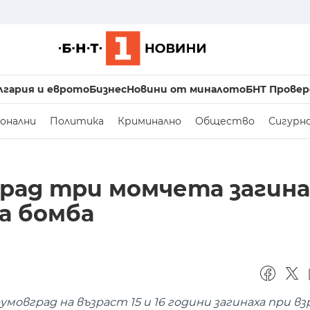
лгария и еврото
Бизнес
Новини от миналото
БНТ Провер
онални
Политика
Криминално
Общество
Сигурн
рад три момчета загина
а бомба
овград на възраст 15 и 16 години загинаха при вз