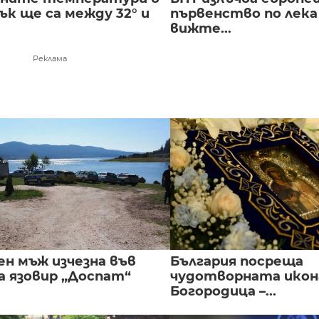
к ще са между 32° и
първенство по лека
вижте...
Реклама
ен мъж изчезна във
България посреща
а язовир „Доспат“
чудотворната икон
Богородица –...