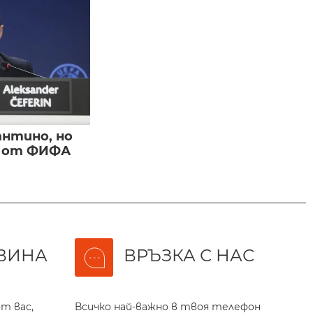
нтино, но
и от ФИФА
ВИНА
ВРЪЗКА С НАС
т вас,
Всичко най-важно в твоя телефон