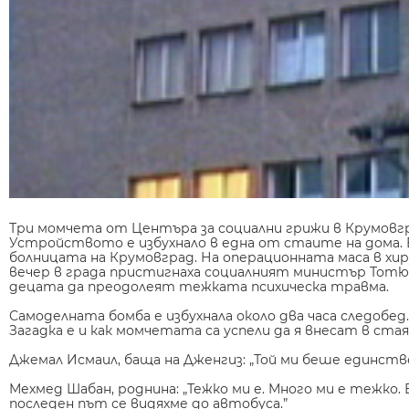
Три момчета от Центъра за социални грижи в Крумовград
Устройството е избухнало в една от стаите на дома. 
болницата на Крумовград. На операционната маса в хи
вечер в града пристигнаха социалният министър Тотю
децата да преодолеят тежката психическа травма.
Самоделната бомба е избухнала около два часа следобед. 
Загадка е и как момчетата са успели да я внесат в ста
Джемал Исмаил, баща на Дженгиз: „Той ми беше единствен
Мехмед Шабан, роднина: „Тежко ми е. Много ми е тежко. 
последен път се видяхме до автобуса.”