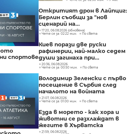
"Слатина", "Подуяне" и
"Изгрев"
Откритият дрон в Лайпциг:
Берлин съобщи за "нов
сценарий на...
17:20, 06.08.2026 (обновена)
Чете се за: 02:22 мин.
По света
Киев порази две руски
кото
рафинерии, най-малко седем
вни спортове
души загинаха при...
20:36, 06.08.2026
Чете се за: 00:50 мин.
По света
Володимир Зеленски с първо
посещение в Сърбия след
началото на войната
21:07, 06.08.2026
Чете се за: 01:00 мин.
По света
Езда в морето - как хора и
животни се разхлаждат в
жегите в Хърватска
21:59, 06.08.2026
йското