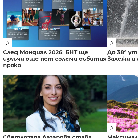
След Мондиал 2026: БНТ ще
До 38° ут
излъчи още пет големи събития
валежи и
пряко
Светлозара Лазарова става
Максима