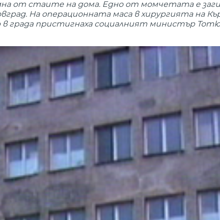
дна от стаите на дома. Едно от момчетата е заги
вград. На операционната маса в хирургията на Къ
р в града пристигнаха социалният министър Тотю