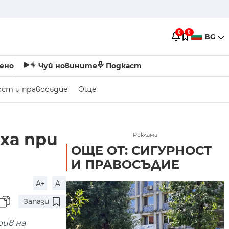
0
0
BG
ено
Чуй новините
Подкаст
ост и правосъдие
Още
ха при
Реклама
ОЩЕ ОТ: СИГУРНОСТ
И ПРАВОСЪДИЕ
A+
A-
Запази
рив на