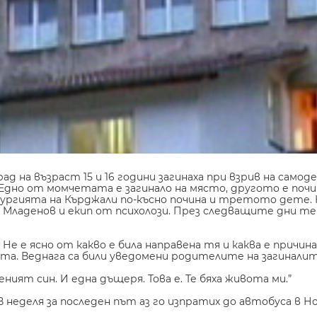
 на възраст 15 и 16 години загинаха при взрив на самоде
Едно от момчетата е загинало на място, другото е почи
рургията на Кърджали по-късно почина и третото дете. 
 Младенов и екип от психолози. През следващите дни те
Не е ясно от какво е била направена тя и каква е причина
ята. Веднага са били уведомени родителите на загиналит
ият син. И една дъщеря. Това е. Те бяха живота ми.”
В неделя за последен път аз го изпратих до автобуса в Но