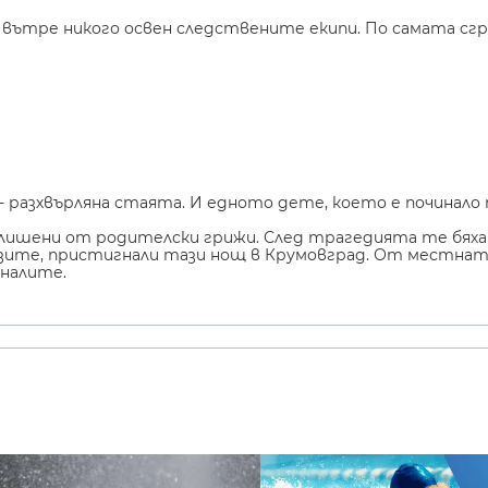
 вътре никого освен следствените екипи. По самата сгр
- разхвърляна стаята. И едното дете, което е починало
, лишени от родителски грижи. След трагедията те бяха 
зите, пристигнали тази нощ в Крумовград. От местнат
иналите.