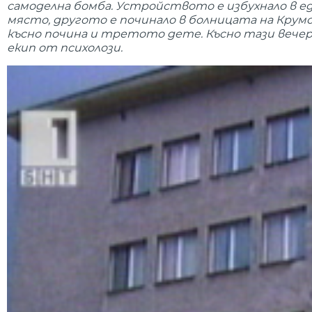
самоделна бомба. Устройството е избухнало в е
място, другото е починало в болницата на Крумо
късно почина и третото дете. Късно тази вече
екип от психолози.