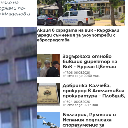
нало на
рджали по-
 Младенов и
Акция в сградата на ВиК - Кърджали
заради съмнения за злоупотреби с
евросредства
Задържаха отново
бившия директор на
ВиК - Бургас Цветан
Мирчев
17:06, 06.08.2026
Чете се за: 00:50 мин.
Добринка Калчева,
прокурор в Апелативна
прокуратура – Пловдив,
е предложена за член на
16:24, 06.08.2026
Чете се за: 02:17 мин.
ВСС
България, Румъния и
Испания подписаха
споразумение за