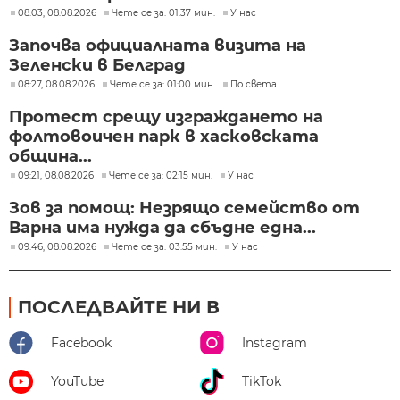
08:03, 08.08.2026
Чете се за: 01:37 мин.
У нас
Започва официалната визита на
Зеленски в Белград
08:27, 08.08.2026
Чете се за: 01:00 мин.
По света
Протест срещу изграждането на
фолтовоичен парк в хасковската
община...
09:21, 08.08.2026
Чете се за: 02:15 мин.
У нас
Зов за помощ: Незрящо семейство от
Варна има нужда да сбъдне една...
09:46, 08.08.2026
Чете се за: 03:55 мин.
У нас
ПОСЛЕДВАЙТЕ НИ В
Facebook
Instagram
YouTube
TikTok