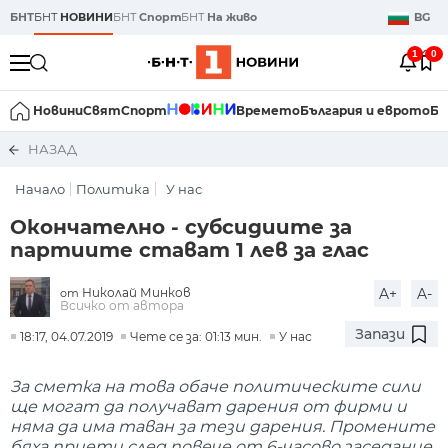
БНТ
БНТ
НОВИНИ
БНТ
Спорт
БНТ
На живо
BG
1
0
Новини
Свят
Спорт
Времето
България и еврото
Би
НАЗАД
Начало
Политика
У нас
Окончателно - субсидиите за
партиите стават 1 лев за глас
Николай Минков
A+
A-
от
Всичко от автора
Запази
18:17, 04.07.2019
Чете се за: 01:13 мин.
У нас
За сметка на това обаче политическите сили
ще могат да получават дарения от фирми и
няма да има таван за тези дарения. Промените
бяха приети след повече от 6-часово заседание.