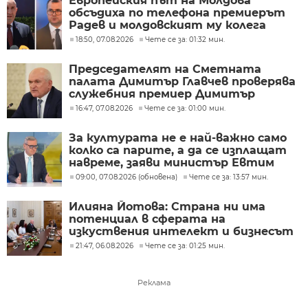
Европейския път на Молдова
обсъдиха по телефона премиерът
Радев и молдовският му колега
Тофан
18:50, 07.08.2026
Чете се за: 01:32 мин.
Председателят на Сметната
палата Димитър Главчев проверява
служебния премиер Димитър
Главчев?
16:47, 07.08.2026
Чете се за: 01:00 мин.
За културата не е най-важно само
колко са парите, а да се изплащат
навреме, заяви министър Евтим
Милошев
09:00, 07.08.2026 (обновена)
Чете се за: 13:57 мин.
Илияна Йотова: Страна ни има
потенциал в сферата на
изкуствения интелект и бизнесът
забелязва тези перспективи
21:47, 06.08.2026
Чете се за: 01:25 мин.
Реклама