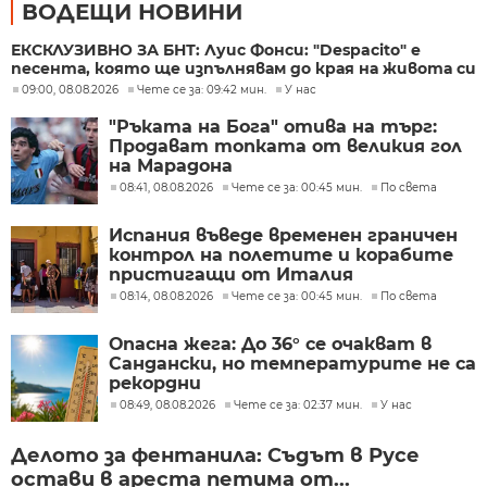
ВОДЕЩИ НОВИНИ
ЕКСКЛУЗИВНО ЗА БНТ: Луис Фонси: "Despacito" е
песента, която ще изпълнявам до края на живота си
09:00, 08.08.2026
Чете се за: 09:42 мин.
У нас
"Ръката на Бога" отива на търг:
Продават топката от великия гол
на Марадона
08:41, 08.08.2026
Чете се за: 00:45 мин.
По света
Испания въведе временен граничен
контрол на полетите и корабите
пристигащи от Италия
08:14, 08.08.2026
Чете се за: 00:45 мин.
По света
Опасна жега: До 36° се очакват в
Сандански, но температурите не са
рекордни
08:49, 08.08.2026
Чете се за: 02:37 мин.
У нас
Делото за фентанила: Съдът в Русе
остави в ареста петима от...