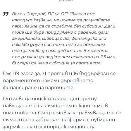
Волен Сидеров, ПГ на ОП: "Засега сме
народът казва не, не искаме да получавате
пари. Хайде да се справяме без субсидии. Дали
това ще бъде придружено с дарения, дали
американска, швейцарска, финландска или
някаква друга система, нека го обмислим,
нека за това да има дебати, но в момента
сме длъжни да подкрепим искането на 2,5 млн.
българи да няма субсидия за партиите.
Със 119 гласа за, 71 против и 16 въздържали се
парламентът намали държавното
финансиране на партиите.
От левица поискаха гаранции срещу
навлизането на съмнителни капитали в
политиката. След почивка управляващите се
съгласиха да забранят на фирми с публични
задължения и офшорни компании да