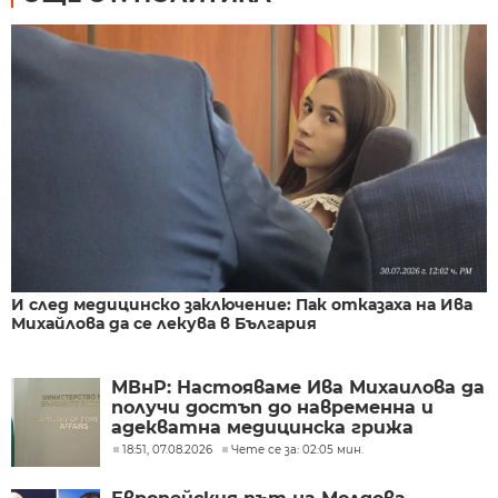
И след медицинско заключение: Пак отказаха на Ива
Михайлова да се лекува в България
МВнР: Настояваме Ива Михаилова да
получи достъп до навременна и
адекватна медицинска грижа
18:51, 07.08.2026
Чете се за: 02:05 мин.