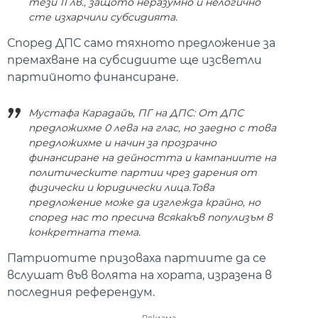
тези 11 лв., защото неразумно и нелогично
сте изхарчили субсидията.
Според ДПС само тяхното предложение за
премахване на субсидиите ще изсветли
партийното финансиране.
Мустафа Карадайъ, ПГ на ДПС: От ДПС
предложихме 0 лева на глас, но заедно с това
предложихме и начин за прозрачно
финансиране на дейността и кампаниите на
политическите партии чрез дарения от
физически и юридически лица.Това
предложение може да изглежда крайно, но
според нас то пресича всякакъв популизъм в
конкретната тема.
Патриотите призоваха партиите да се
вслушат във волята на хората, изразена в
последния референдум.
Реклама