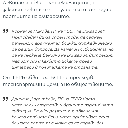
Левицата обвини управляващите, че
законопроектът е популистки и ще подчини
партиите на олигарсите.
Корнелия Нинова, ПГ на " БСП за България":
Призовавам ви да спрем това, да седнем
разумно, с аргументи, всички, държавнически
да решим въпроса. Да намалим субсидията, но
да не пускаме външни на България, вътрешни
мафиотски и каквито искате други
интереси в политиката на страната.
От ГЕРБ обвиниха БСП, че преследва
тяснопартийни цели, а не обществените.
Даниела Дариткова, ПГ на ГЕРБ: Като
истински матросовци браните партийната
субсидия. Всички разяснения, обяснения,
които правите всъщност прикриват едно -
вашата партия не може да се справи без