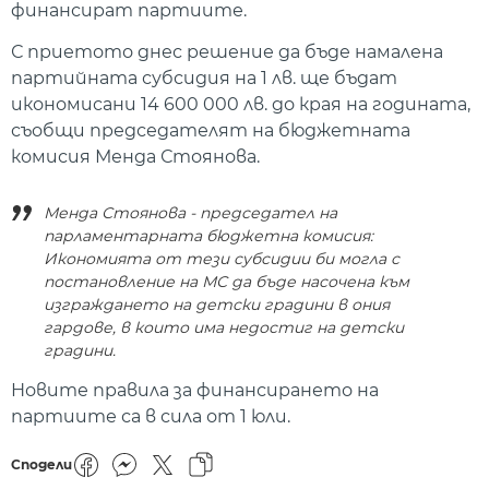
финансират партиите.
С приетото днес решение да бъде намалена
партийната субсидия на 1 лв. ще бъдат
икономисани 14 600 000 лв. до края на годината,
съобщи председателят на бюджетната
комисия Менда Стоянова.
Менда Стоянова - председател на
парламентарната бюджетна комисия:
Икономията от тези субсидии би могла с
постановление на МС да бъде насочена към
изграждането на детски градини в ония
гардове, в които има недостиг на детски
градини.
Новите правила за финансирането на
партиите са в сила от 1 юли.
Сподели