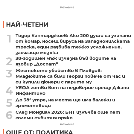
Реклама
НАЙ-ЧЕТЕНИ
1
Тодор Кантарджиев: Ако 200 души са ухапани
от комар, носещ вируса на Западнонилската
треска, един развива тежко усложнение,
засягащо мозъка
2
38-годишен мъж изчезна във водите на
язовир „Доспат“
3
Жестокото убийство в Пловдив:
Младежите са били Георги повече от час и
си купили дюнери с парите му
4
УЕФА готви вот на недоверие срещу Джани
Инфантино
5
До 38° утре, на места ще има валежи и
гръмотевици
6
След Мондиал 2026: БНТ излъчва още пет
големи събития пряко
Реклама
ОЩЕ ОТ: ПОЛИТИКА