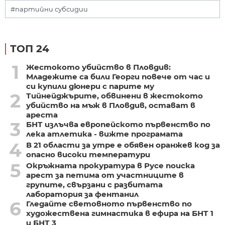
#партийни субсидии
ТОП 24
1
Жестокото убийство в Пловдив:
Младежите са били Георги повече от час и
си купили дюнери с парите му
2
Тийнейджърите, обвинени в жестокото
убийство на мъж в Пловдив, остават в
ареста
3
БНТ излъчва европейското първенство по
лека атлетика - вижте програмата
4
В 21 области за утре е обявен оранжев код за
опасно високи температури
5
Окръжната прокуратура в Русе поиска
арест за петима от участниците в
групите, свързани с разбитата
лаборатория за фентанил
6
Гледайте световното първенство по
художествена гимнастика в ефира на БНТ 1
и БНТ 3