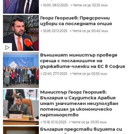
16:00, 08.12.2025
Чете се за: 02:25 мин.
Георг Георгиев: Предсрочни
избори са последната опция
16:28, 03.12.2025
Чете се за: 00:40 мин.
Външният министър проведе
среща с посланиците на
държавите-членки на ЕС в София
22:40, 27.11.2025
Чете се за: 02:55 мин.
Министър Георг Георгиев:
България и Саудитска Арабия
имат значителен неизползван
потенциал за икономическо
партньорство
15:18, 01.10.2025
Чете се за: 03:30 мин.
България представи визията си