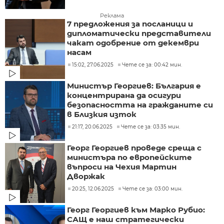
Реклама
7 предложения за посланици и
дипломатически представители
чакат одобрение от декември
насам
15:02, 27.06.2025
Чете се за: 00:42 мин.
Министър Георгиев: България е
концентрирана да осигури
безопасността на гражданите си
в Близкия изток
21:17, 20.06.2025
Чете се за: 03:35 мин.
Георг Георгиев проведе среща с
министъра по европейските
въпроси на Чехия Мартин
Дворжак
20:25, 12.06.2025
Чете се за: 03:00 мин.
Георг Георгиев към Марко Рубио:
САЩ е наш стратегически