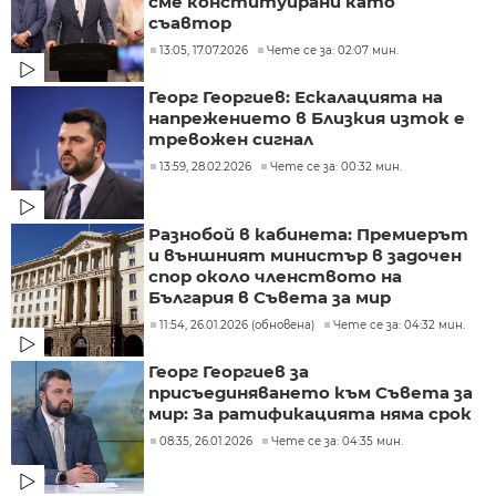
сме конституирани като
съавтор
13:05, 17.07.2026
Чете се за: 02:07 мин.
Георг Георгиев: Ескалацията на
напрежението в Близкия изток е
тревожен сигнал
13:59, 28.02.2026
Чете се за: 00:32 мин.
Разнобой в кабинета: Премиерът
и външният министър в задочен
спор около членството на
България в Съвета за мир
11:54, 26.01.2026 (обновена)
Чете се за: 04:32 мин.
Георг Георгиев за
присъединяването към Съвета за
мир: За ратификацията няма срок
08:35, 26.01.2026
Чете се за: 04:35 мин.