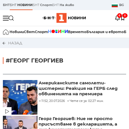
БНТ
БНТ
НОВИНИ
БНТ
Спорт
БНТ
На живо
BG
6
0
Новини
Свят
Спорт
Времето
България и еврото
Би
НАЗАД
#ГЕОРГ ГЕОРГИЕВ
Американските самолети-
цистерни: Реакция на ГЕРБ след
обвиненията на премиера
11:52, 20.07.2026
Чете се за: 02:27 мин.
Георг Георгиев: Ние не просто
присъстваме в декларацията, а