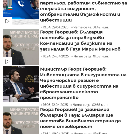
партньор, работим съвместно за
енергийна сигурност,
отбранителни възможности и
инвестиции
19:54, 29.04.2025
Чете се за: 01:42 мин.
Георг Георгиев: България
настоява за справедливи
компенсации за близките на
загиналия в Газа Марин Маринов
18:24, 24.04.2025
Чете се за: 01:37 мин.
Министър Георг Георгиев:
Инвестицията в сигурността на
Черноморския регион е
инвестиция в сигурността на
евроатлантическото
пространство
16:03, 12.04.2025
Чете се за: 02:55 мин.
Георг Георгиев за загиналия
българин в Газа: България ще
настоява виновната страна да
поеме отговорност
12:54, 09.04.2025
Чете се за: 01:45 мин.