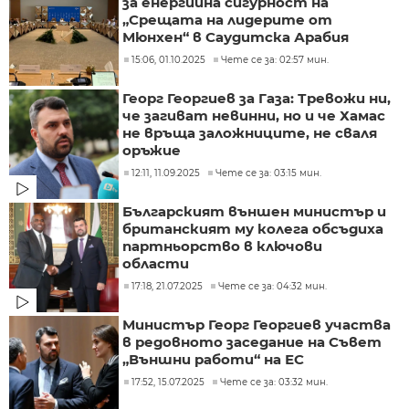
за енергийна сигурност на
„Срещата на лидерите от
Мюнхен“ в Саудитска Арабия
15:06, 01.10.2025
Чете се за: 02:57 мин.
Георг Георгиев за Газа: Тревожи ни,
че загиват невинни, но и че Хамас
не връща заложниците, не сваля
оръжие
12:11, 11.09.2025
Чете се за: 03:15 мин.
Българският външен министър и
британският му колега обсъдиха
партньорство в ключови
области
17:18, 21.07.2025
Чете се за: 04:32 мин.
Министър Георг Георгиев участва
в редовното заседание на Съвет
„Външни работи“ на ЕС
17:52, 15.07.2025
Чете се за: 03:32 мин.