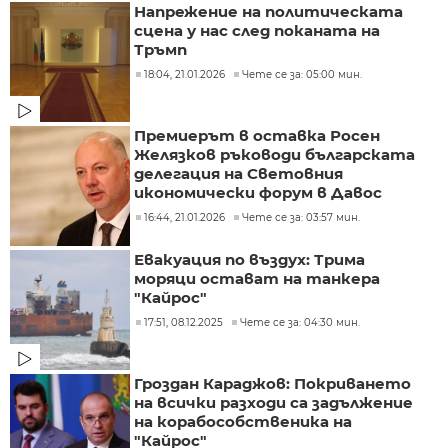
Напрeжение на политическата
сцена у нас след поканата на
Тръмп
18:04, 21.01.2026
Чете се за: 05:00 мин.
Премиерът в оставка Росен
Желязков ръководи българската
делегация на Световния
икономически форум в Давос
16:44, 21.01.2026
Чете се за: 03:57 мин.
Евакуация по въздух: Трима
моряци остават на танкера
"Кайрос"
17:51, 08.12.2025
Чете се за: 04:30 мин.
Гроздан Караджов: Покриването
на всички разходи са задължение
на корабособственика на
"Кайрос"