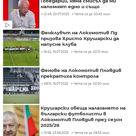
Говедарци, няма смисъл да ми
напомнят едно и също
12:49, 20.07.2025
Чете се за: 03:45 мин.
Фенклубът на Локомотив Пд
призова Христо Крушарски да
напусне клуба
16:42, 16.07.2025
Чете се за: 02:15 мин.
Фенове на Локомотив Пловдив
прекратиха контрола
08:15, 16.07.2025
Чете се за: 00:50 мин.
Крушарски обеща налагането на
български футболисти в
Локомотив Пловдив през сезон
2025/26
13:58, 23.06.2025
Чете се за: 06:55 мин.