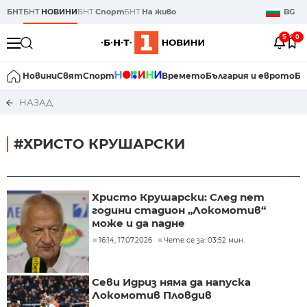
БНТ
БНТ
НОВИНИ
БНТ
Спорт
БНТ
На живо
BG
5
0
Новини
Свят
Спорт
Времето
България и еврото
Би
НАЗАД
#ХРИСТО КРУШАРСКИ
Христо Крушарски: След пет
години стадион „Локомотив“
може и да падне
16:14, 17.07.2026
Чете се за: 03:52 мин.
Севи Идриз няма да напуска
Локомотив Пловдив