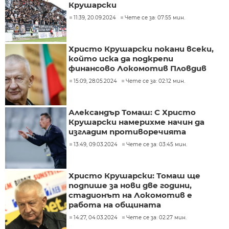
Крушарски
11:39, 20.09.2024
Чете се за: 07:55 мин.
Христо Крушарски покани всеки,
който иска да подкрепи
финансово Локомотив Пловдив
15:09, 28.05.2024
Чете се за: 02:12 мин.
Александър Томаш: С Христо
Крушарски намерихме начин да
изгладим противоречията
13:49, 09.03.2024
Чете се за: 03:45 мин.
Христо Крушарски: Томаш ще
подпише за нови две години,
стадионът на Локомотив е
работа на общината
14:27, 04.03.2024
Чете се за: 02:27 мин.