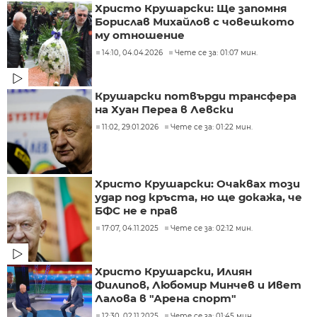
Христо Крушарски: Ще запомня
Борислав Михайлов с човешкото
му отношение
14:10, 04.04.2026
Чете се за: 01:07 мин.
Крушарски потвърди трансфера
на Хуан Переа в Левски
11:02, 29.01.2026
Чете се за: 01:22 мин.
Христо Крушарски: Очаквах този
удар под кръста, но ще докажа, че
БФС не е прав
17:07, 04.11.2025
Чете се за: 02:12 мин.
Христо Крушарски, Илиян
Филипов, Любомир Минчев и Ивет
Лалова в "Арена спорт"
12:30, 02.11.2025
Чете се за: 01:45 мин.