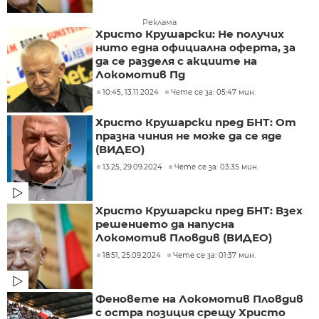
Реклама
Христо Крушарски: Не получих
нито една официална оферта, за
да се разделя с акциите на
Локомотив Пд
10:45, 13.11.2024
Чете се за: 05:47 мин.
Христо Крушарски пред БНТ: От
празна чиния не може да се яде
(ВИДЕО)
13:25, 29.09.2024
Чете се за: 03:35 мин.
Христо Крушарски пред БНТ: Взех
решението да напусна
Локомотив Пловдив (ВИДЕО)
18:51, 25.09.2024
Чете се за: 01:37 мин.
Феновете на Локомотив Пловдив
с остра позиция срещу Христо