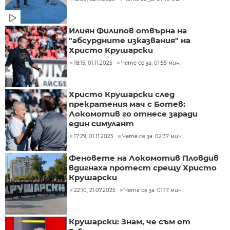
Илиян Филипов отвърна на
"абсурдните изказвания" на
Христо Крушарски
18:15, 01.11.2025
Чете се за: 01:55 мин.
Христо Крушарски след
прекратения мач с Ботев:
Локомотив го отнесе заради
един симулант
17:29, 01.11.2025
Чете се за: 02:37 мин.
Феновете на Локомотив Пловдив
вдигнаха протест срещу Христо
Крушарски
22:10, 21.07.2025
Чете се за: 01:17 мин.
Крушарски: Знам, че съм от