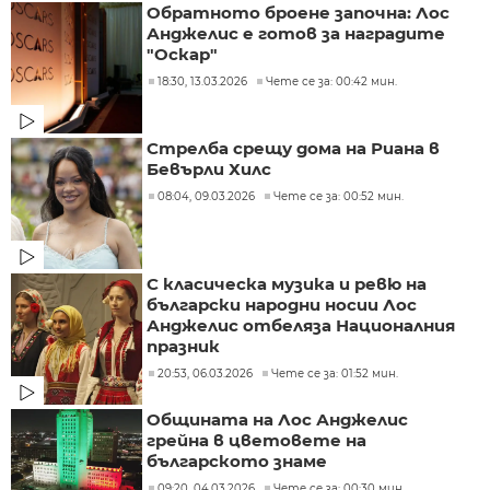
Обратното броене започна: Лос
Анджелис е готов за наградите
"Оскар"
18:30, 13.03.2026
Чете се за: 00:42 мин.
Стрелба срещу дома на Риана в
Бевърли Хилс
08:04, 09.03.2026
Чете се за: 00:52 мин.
С класическа музика и ревю на
български народни носии Лос
Анджелис отбеляза Националния
празник
20:53, 06.03.2026
Чете се за: 01:52 мин.
Общината на Лос Анджелис
грейна в цветовете на
българското знаме
09:20, 04.03.2026
Чете се за: 00:30 мин.