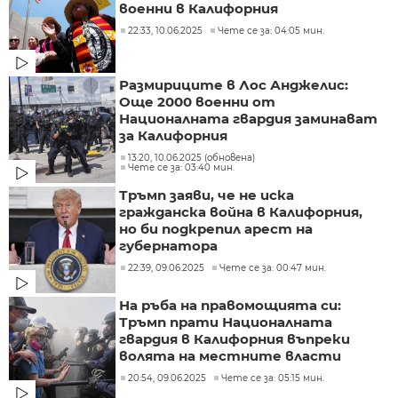
военни в Калифорния
22:33, 10.06.2025
Чете се за: 04:05 мин.
Размириците в Лос Анджелис:
Още 2000 военни от
Националната гвардия заминават
за Калифорния
13:20, 10.06.2025 (обновена)
Чете се за: 03:40 мин.
Тръмп заяви, че не иска
гражданска война в Калифорния,
но би подкрепил арест на
губернатора
22:39, 09.06.2025
Чете се за: 00:47 мин.
На ръба на правомощията си:
Тръмп прати Националната
гвардия в Калифорния въпреки
волята на местните власти
20:54, 09.06.2025
Чете се за: 05:15 мин.