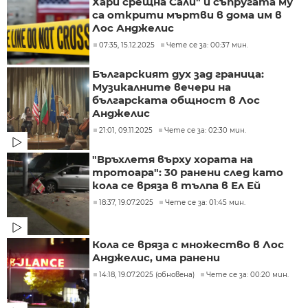
Хари срещна Сали" и съпругата му
са открити мъртви в дома им в
Лос Анджелис
07:35, 15.12.2025
Чете се за: 00:37 мин.
Българският дух зад граница:
Музикалните вечери на
българската общност в Лос
Анджелис
21:01, 09.11.2025
Чете се за: 02:30 мин.
"Връхлетя върху хората на
тротоара": 30 ранени след като
кола се вряза в тълпа в Ел Ей
18:37, 19.07.2025
Чете се за: 01:45 мин.
Кола се вряза с множество в Лос
Анджелис, има ранени
14:18, 19.07.2025 (обновена)
Чете се за: 00:20 мин.