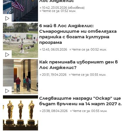
Лос Анджелис
10:42, 23.05.2026 (обновена)
Чете се за: 01:52 мин.
6 май в Лос Анджелис:
Сънародниците ни отбелязаха
празника с богата културна
програма
12:45, 06.05.2026
Чете се за: 00:52 мин.
Как преминава изборният ден в
Лос Анджелис?
20:51, 19.04.2026
Чете се за: 00:55 мин.
Следващите награди "Оскар" ще
бъдат връчени на 14 март 2027 г.
23:38, 08.04.2026
Чете се за: 00:55 мин.