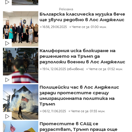
Реклама
Българска класическа музика вече
ще звучи редовно в Лос Анджелис
16:56, 29.06.2025
Чете се за: 01:00 мин.
Калифорния иска блокиране на
решението на Тръмп да
разположи военни в Лос Анджелис
19:14, 12.06.2025 (обновена)
Чете се за: 01:52 мин.
Полицейски час в Лос Анджелис
заради протестите срещу
имиграционната политика на
Тръмп
06:12, 11.06.2025
Чете се за: 01:55 мин.
Протестите в САЩ се
разрастват, Тръмп праща още