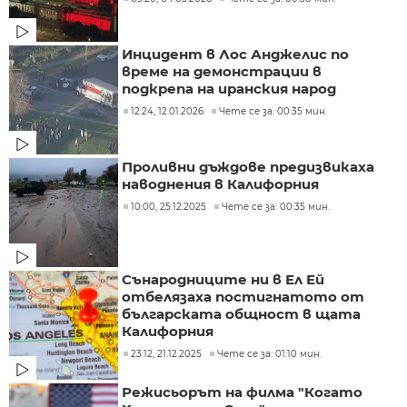
Инцидент в Лос Анджелис по
време на демонстрации в
подкрепа на иранския народ
12:24, 12.01.2026
Чете се за: 00:35 мин.
Проливни дъждове предизвикаха
наводнения в Калифорния
10:00, 25.12.2025
Чете се за: 00:35 мин.
Сънародниците ни в Ел Ей
отбелязаха постигнатото от
българската общност в щата
Калифорния
23:12, 21.12.2025
Чете се за: 01:10 мин.
Режисьорът на филма "Когато