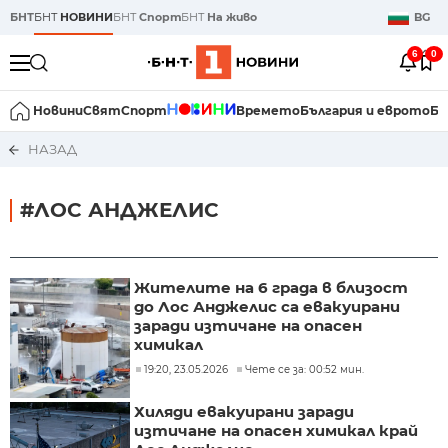
БНТ
БНТ
НОВИНИ
БНТ
Спорт
БНТ
На живо
BG
6
0
Новини
Свят
Спорт
Времето
България и еврото
Би
НАЗАД
#ЛОС АНДЖЕЛИС
Жителите на 6 града в близост
до Лос Анджелис са евакуирани
заради изтичане на опасен
химикал
19:20, 23.05.2026
Чете се за: 00:52 мин.
Хиляди евакуирани заради
изтичане на опасен химикал край