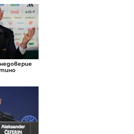
 недоверие
нтино