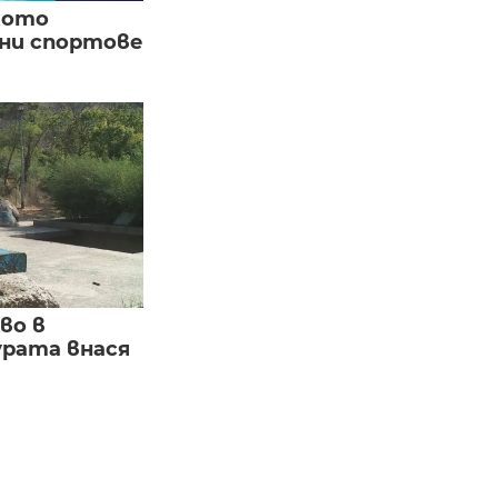
кото
вни спортове
во в
урата внася