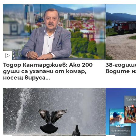
Тодор Кантарджиев: Ако 200
38-годиш
души са ухапани от комар,
водите н
носещ вируса...