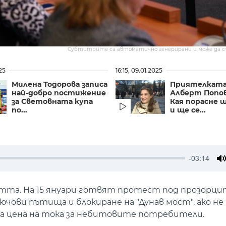
Субтитрите са автоматично генерирани и може да 
25
16:15, 09.01.2025
Милена Тодорова записа
Приятелката
най-добро постижение
Алберт Попов
за Световната купа
Кая порасне щ
по...
и ще се...
-03:14
M
тта. На 15 януари готвят протест под прозорци
чови пътища и блокиране на "Дунав мост", ако не
та цена на тока за небитовите потребители.