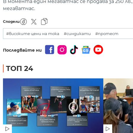
В момента един мегаватчас се продава за 250 лв.,
мегаватчас.
Сподели
#високите цени на тока
#синдикати
#протест
Последвайте ни
ТОП 24