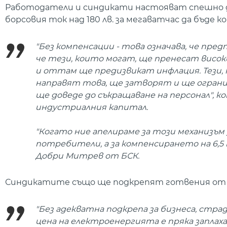
Работодатели и синдикати настояват спешно д
борсовия ток над 180 лв. за мегаватчас да бъде
"Без компенсации - това означава, че пр
че тези, които могат, ще пренесат висо
и оттам ще предизвикат инфлация. Тези,
направят това, ще затворят и ще огран
ще доведе до съкращаване на персонал", к
индустриалния капитал.
"Когато ние апелираме за този механизъм 
потребители, а за компенсирането на 6,5 
Добри Митрев от БСК.
Синдикатите също ще подкрепят готвения от 
"Без адекватна подкрепа за бизнеса, ст
цена на електроенергията е пряка запла