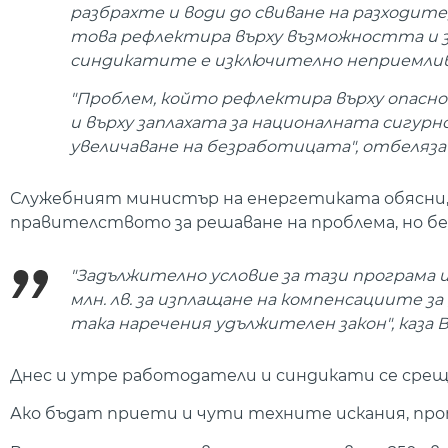
разбрахте и води до свиване на разходите,
това рефлектира върху възможността и з
синдикатите е изключително неприемливо
"Проблем, който рефлектира върху опасн
и върху заплахата за националната сигур
увеличаване на безработицата", отбеляза
Служебният министър на енергетиката обясни, 
правителството за решаване на проблема, но бе
"Задължително условие за тази програма и
млн. лв. за изплащане на компенсациите з
така наречения удължителен закон", каза
Днес и утре работодатели и синдикати се сре
Ако бъдат приети и чути техните искания, про