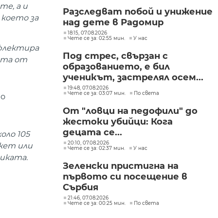
те, а и
Разследват побой и унижение
което за
над дете в Радомир
18:15, 07.08.2026
Чете се за: 02:55 мин.
У нас
ефлектира
Под стрес, свързан с
ата от
образованието, е бил
ученикът, застрелял осем...
19:48, 07.08.2026
Чете се за: 03:07 мин.
По света
до
От "ловци на педофили" до
жестоки убийци: Кога
децата се...
оло 105
20:10, 07.08.2026
джет или
Чете се за: 02:37 мин.
У нас
иката.
Зеленски пристигна на
първото си посещение в
Сърбия
21:46, 07.08.2026
Чете се за: 00:25 мин.
По света