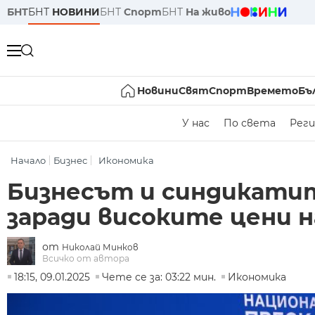
БНТ
БНТ
НОВИНИ
БНТ
Спорт
БНТ
На живо
Новини
Свят
Спорт
Времето
Бъ
У нас
По света
Реги
Начало
Бизнес
Икономика
Бизнесът и синдикати
заради високите цени н
от
Николай Минков
Всичко от автора
18:15, 09.01.2025
Чете се за: 03:22 мин.
Икономика