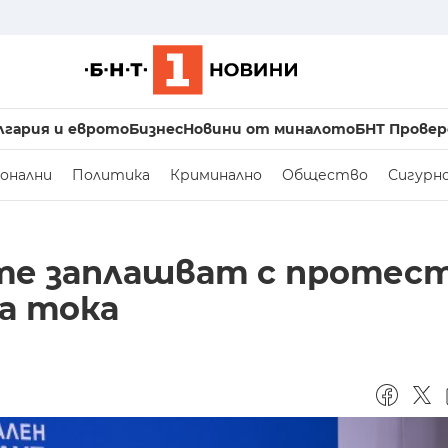
лгария и еврото
Бизнес
Новини от миналото
БНТ Провер
онални
Политика
Криминално
Общество
Сигурн
те заплашват с протес
а тока