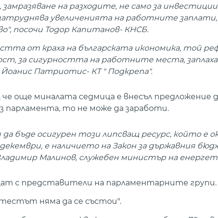
 замразяване на разходите, не само за инвестиции
атруднява увеличенията на работните заплати, 
", посочи Тодор Капитанов- КНСБ.
остта от краха на българската икономика, той р
ност, за сигурността на работните места, заплах
 Йоанис Патриотис- КТ " Подкрепа".
че още миналата седмица е внесъл предложение 
з парламента, то не може да заработи.
 да бъде осигурен този липсващ ресурс, който е ок
а декември, е наличието на Закон за държавния бю
 Владимир Малинов, служебен министър на енергет
щат с представители на парламентарните групи.
тестът няма да се състои".