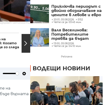
Приключва периодът с
двойно обозначаване на
цените в левове и евро
20:01, 05.08.2026
5152
Чете се за: 03:45 мин.
съдържат неточности.
Валя Веселинова:
13:45, 09.01.2025
13:28,
Потребителите
трябва да бъдат
 на
Временен закон за
разумни, да не се
: Когато
бюджета приеха на
13:00, 05.08.2026
Чете се за: 04:10 мин.
подлъгват по ниската
е го гледа
първо четене
депутатите
цена
Реклама
ВОДЕЩИ НОВИНИ
ute
Settings
те на
 бъде върната