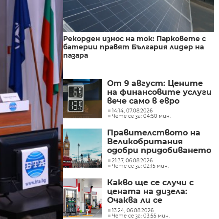
Рекорден износ на ток: Парковете с
батерии правят България лидер на
пазара
От 9 август: Цените
на финансовите услуги
вече само в евро
14:14, 07.08.2026
Чете се за: 04:50 мин.
Правителството на
Великобритания
одобри придобиването
на „Уорнър Брос
21:37, 06.08.2026
Чете се за: 02:15 мин.
Дискавъри“ от
„Парамаунт“ за 110
Какво ще се случи с
млрд. долара
цената на дизела:
Очаква ли се
поевтиняване или нов
13:24, 06.08.2026
Чете се за: 03:55 мин.
ръст?