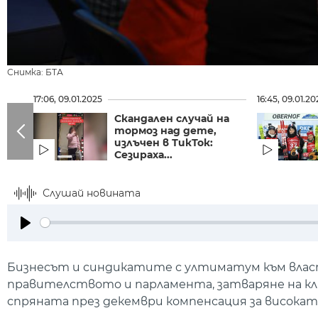
Снимка: БТА
17:06, 09.01.2025
16:45, 09.01.20
Скандален случай на
тормоз над дете,
излъчен в ТикТок:
Сезираха...
Слушай новината
Play
Бизнесът и синдикатите с ултиматум към влас
правителството и парламента, затваряне на клю
спряната през декември компенсация за висока