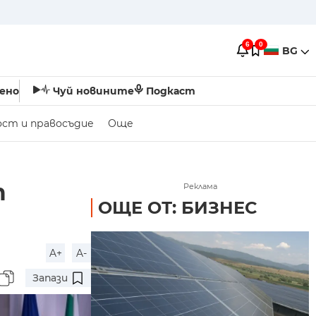
6
0
BG
ено
Чуй новините
Подкаст
ост и правосъдие
Още
т
Реклама
ОЩЕ ОТ: БИЗНЕС
A+
A-
Запази