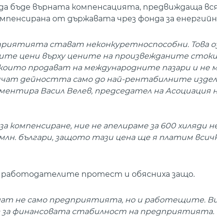
а бъде върната компенсацията, предвиждаща вся
 компенсирана от държавата чрез фонда за енергий
едприятията стават неконкуретноспособни. Това оз
ките цени върху цените на произвежданите стоки 
 които продават на международните пазари и не 
ичат дейността само до най-рентабилните издел
оментира Васил Велев, председател на Асоциация 
за компенсиране, ние не апелираме за 600 хиляди 
млн. българи, защото тази цена ще я платим всички
работодателите протест и обясниха защо.
радат не само предприятията, но и работещите. В
ха за финансовата стабилност на предприятията.