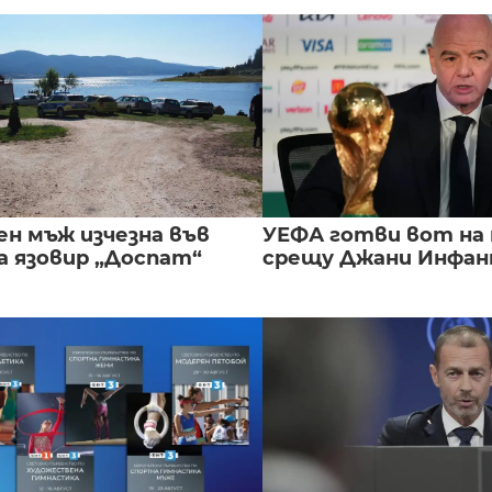
ен мъж изчезна във
УЕФА готви вот на
а язовир „Доспат“
срещу Джани Инфа