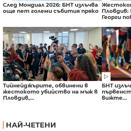
След Мондиал 2026: БНТ излъчва
Жестоко
още пет големи събития пряко
Пловдив:
Георги по
Тийнейджърите, обвинени в
БНТ излъ
жестокото убийство на мъж в
първенст
Пловдив,...
вижте...
НАЙ-ЧЕТЕНИ