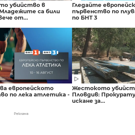
то убийство в
Гледайте европейс
 Младежите са били
първенство по плу
вече от...
по БНТ 3
чва европейското
Жестокото убийст
во по лека атлетика -
Пловдив: Прокурат
искане за...
Реклама