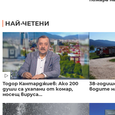
НАЙ-ЧЕТЕНИ
Тодор Кантарджиев: Ако 200
38-годиш
души са ухапани от комар,
водите н
носещ вируса...