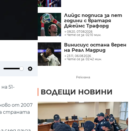
Лийдс подписа за пет
години с вратаря
Джеймс Трафорд
08:20, 07.08.2026
Чете се за: 02:10 мин.
Винисиус остана верен
на Реал Мадрид
23:11, 06.08.2026
Чете се за: 02:42 мин.
ute
Settings
Реклама
на 51-
ВОДЕЩИ НОВИНИ
ново от 2007
на страната
а след пауза