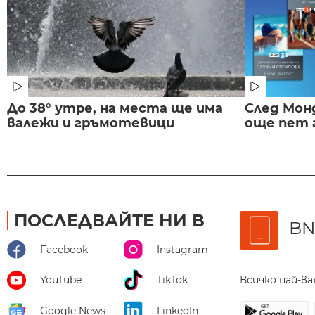
До 38° утре, на места ще има
След Монд
валежи и гръмотевици
още пет 
ПОСЛЕДВАЙТЕ НИ В
BN
Facebook
Instagram
Всичко най-в
YouTube
TikTok
Google News
LinkedIn