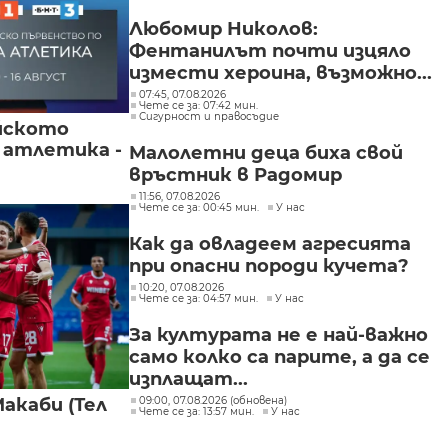
Любомир Николов:
Фентанилът почти изцяло
измести хероина, възможно...
07:45, 07.08.2026
Чете се за: 07:42 мин.
Сигурност и правосъдие
йското
 атлетика -
Малолетни деца биха свой
връстник в Радомир
11:56, 07.08.2026
Чете се за: 00:45 мин.
У нас
Как да овладеем агресията
при опасни породи кучета?
10:20, 07.08.2026
Чете се за: 04:57 мин.
У нас
За културата не е най-важно
само колко са парите, а да се
изплащат...
09:00, 07.08.2026 (обновена)
акаби (Тел
Чете се за: 13:57 мин.
У нас