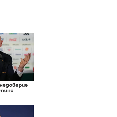
 недоверие
нтино