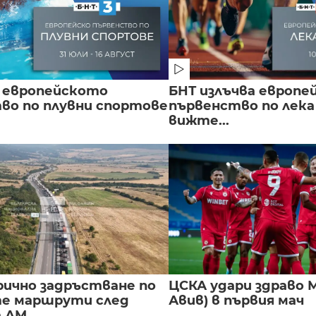
 европейското
БНТ излъчва европе
во по плувни спортове
първенство по лека
вижте...
ично задръстване по
ЦСКА удари здраво М
е маршрути след
Авив) в първия мач
 АМ...