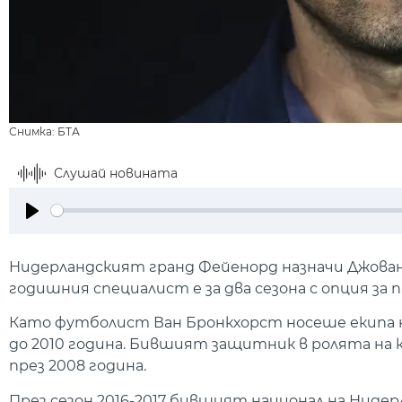
Снимка: БТА
Слушай новината
Play
Нидерландският гранд Фейенорд назначи Джован
годишния специалист е за два сезона с опция за 
Като футболист Ван Бронкхорст носеше екипа на
до 2010 година. Бившият защитник в ролята на 
през 2008 година.
През сезон 2016-2017 бившият национал на Ниде