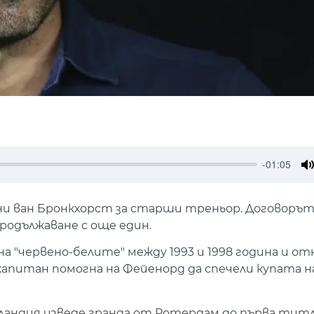
-01:05
M
и ван Бронкхорст за старши треньор. Договорът 
продължаване с още един.
 "червено-белите" между 1993 и 1998 година и от
капитан помогна на Фейенорд да спечели купата 
рландия изведе гранда от Ротердам до първа титл