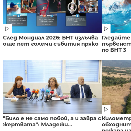
След Мондиал 2026: БНТ излъчва
Гледайте
още пет големи събития пряко
първенст
по БНТ 3
"Било е не само побой, а и гавра с
Километр
жертвата": Младежи...
обходнит
пожара на