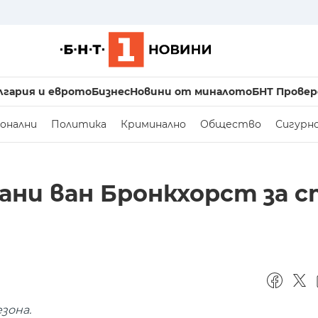
лгария и еврото
Бизнес
Новини от миналото
БНТ Провер
онални
Политика
Криминално
Общество
Сигурн
ани ван Бронкхорст за 
зона.