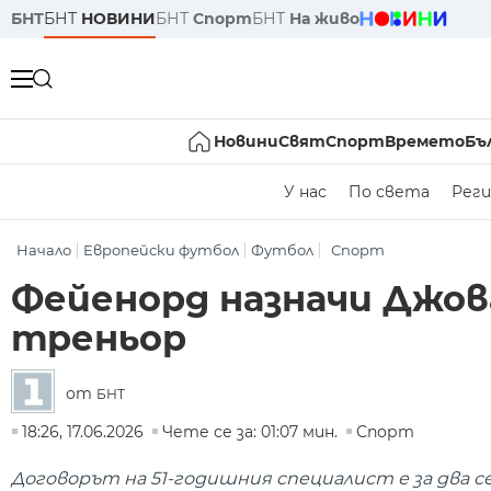
БНТ
БНТ
НОВИНИ
БНТ
Спорт
БНТ
На живо
Новини
Свят
Спорт
Времето
Бъ
У нас
По света
Реги
Начало
Европейски футбол
Футбол
Спорт
Фейенорд назначи Джов
треньор
от
БНТ
18:26, 17.06.2026
Чете се за: 01:07 мин.
Спорт
Договорът на 51-годишния специалист е за два се