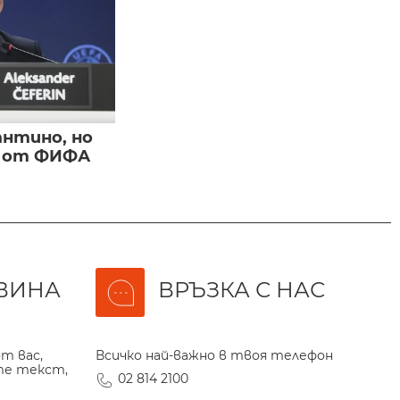
нтино, но
и от ФИФА
ВИНА
ВРЪЗКА С НАС
т вас,
Всичко най-важно в твоя телефон
те текст,
02 814 2100