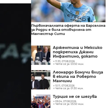
Първоначалната оферта на Барселона
за Родри е била отхвърлена от
Манчестър Сити
Аржентина и Мексико
подкрепиха Джани
Инфантино, докато
продължават борбите
11:33, 07.08.2026
Чете се за: 03:50 мин.
и разногласията във
ФИФА
Леонардо Бонучи влиза
в екипа на Роберто
Манчини
10:11, 07.08.2026
Чете се за: 01:30 мин.
Турция не се шегува
09:24, 07.08.2026
Чете се за: 05:50 мин.