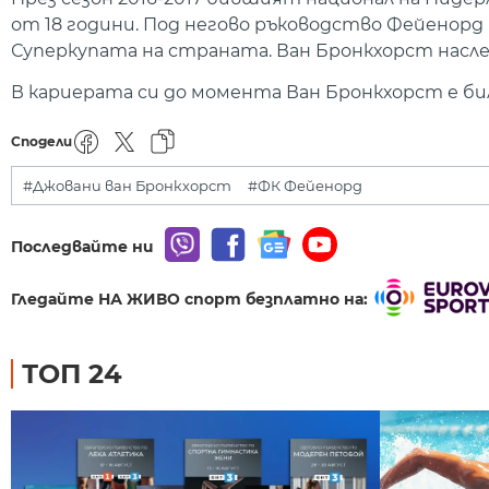
от 18 години. Под негово ръководство Фейенорд 
Суперкупата на страната. Ван Бронкхорст насле
В кариерата си до момента Ван Бронкхорст е би
Сподели
#Джовани ван Бронкхорст
#ФК Фейенорд
Последвайте ни
Гледайте НА ЖИВО спорт безплатно на:
ТОП 24