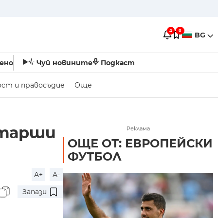
4
0
BG
ено
Чуй новините
Подкаст
ост и правосъдие
Още
старши
Реклама
ОЩЕ ОТ: ЕВРОПЕЙСКИ
ФУТБОЛ
A+
A-
Запази