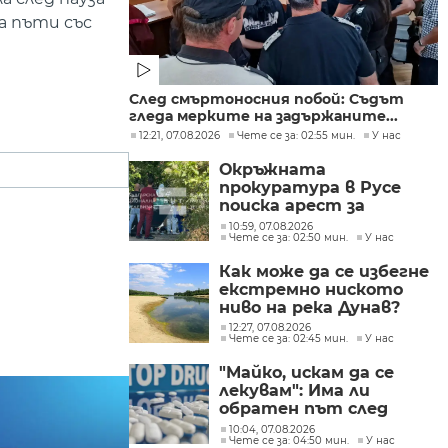
а пъти със
След смъртоносния побой: Съдът
гледа мерките на задържаните...
12:21, 07.08.2026
Чете се за: 02:55 мин.
У нас
Окръжната
прокуратура в Русе
поиска арест за
петима от
10:59, 07.08.2026
Чете се за: 02:50 мин.
У нас
участниците в
групите, свързани с
Как може да се избегне
разбитата
екстремно ниското
лаборатория за
ниво на река Дунав?
фентанил
12:27, 07.08.2026
Чете се за: 02:45 мин.
У нас
"Майко, искам да се
лекувам": Има ли
обратен път след
фентанила
10:04, 07.08.2026
Чете се за: 04:50 мин.
У нас