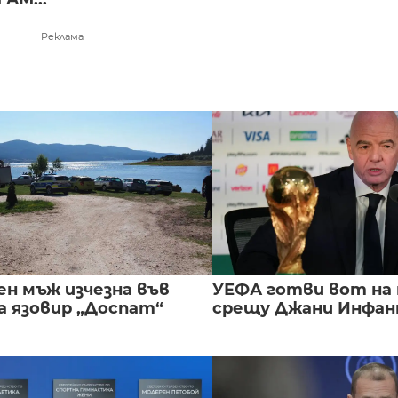
Реклама
ен мъж изчезна във
УЕФА готви вот на
а язовир „Доспат“
срещу Джани Инфа