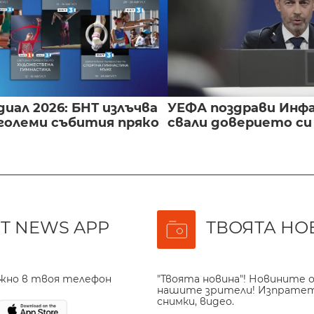
иал 2026: БНТ излъчва
УЕФА поздрави Инфа
големи събития пряко
свали доверието с
T NEWS APP
ТВОЯТА НО
ажно в твоя телефон
"Твоята новина"! Новините о
нашите зрители! Изпрате
снимки, видео.