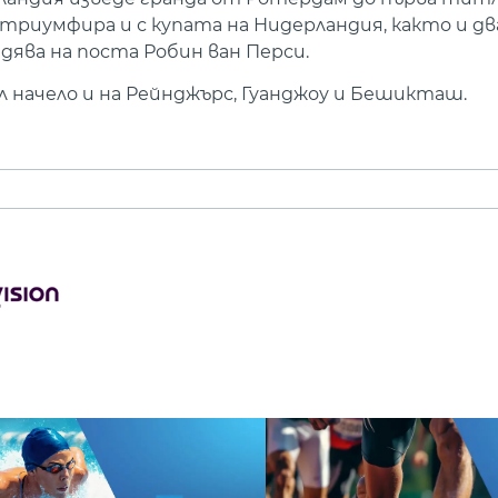
триумфира и с купата на Нидерландия, както и дв
дява на поста Робин ван Перси.
л начело и на Рейнджърс, Гуанджоу и Бешикташ.