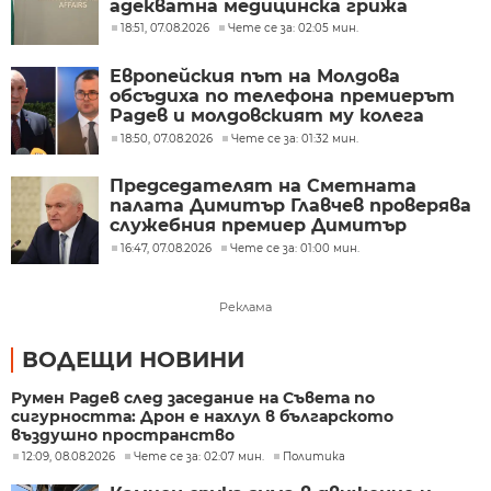
адекватна медицинска грижа
18:51, 07.08.2026
Чете се за: 02:05 мин.
Европейския път на Молдова
обсъдиха по телефона премиерът
Радев и молдовският му колега
Тофан
18:50, 07.08.2026
Чете се за: 01:32 мин.
Председателят на Сметната
палата Димитър Главчев проверява
служебния премиер Димитър
Главчев?
16:47, 07.08.2026
Чете се за: 01:00 мин.
Реклама
ВОДЕЩИ НОВИНИ
Румен Радев след заседание на Съвета по
сигурността: Дрон е нахлул в българското
въздушно пространство
12:09, 08.08.2026
Чете се за: 02:07 мин.
Политика