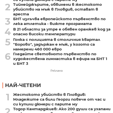
2
Тийнейджърите, обвинени в жестокото
убийство на мъж в Пловдив, остават в
ареста
3
БНТ излъчва европейското първенство по
лека атлетика - вижте програмата
4
В 21 области за утре е обявен оранжев код за
опасно високи температури
5
Гонка с полицията в столичния квартал
"Борово", задържан е мъж, у когото са
намерени 460 000 евро
6
Гледайте световното първенство по
художествена гимнастика в ефира на БНТ 1
и БНТ 3
Реклама
НАЙ-ЧЕТЕНИ
1
Жестокото убийство в Пловдив:
Младежите са били Георги повече от час и
си купили дюнери с парите му
2
Тодор Кантарджиев: Ако 200 души са ухапани