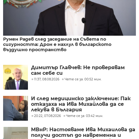
Румен Радев след заседание на Съвета по
сигурността: Дрон е нахлул в българското
въздушно пространство
Димитър Главчев: Не проверявам
сам себе си
11:37, 08.08.2026
Чете се за: 00:52 мин.
И след медицинско заключение: Пак
отказаха на Ива Михайлова да се
лекува в България
20:22, 07.08.2026
Чете се за: 03:42 мин.
МВнР: Настояваме Ива Михаилова да
получи достъп до навременна и