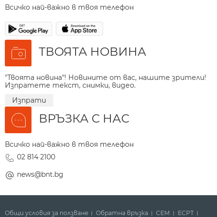
Всичко най-важно в твоя телефон
ТВОЯТА НОВИНА
"Твоята новина"! Новините от вас, нашите зрители!
Изпратете текст, снимки, видео.
Изпрати
ВРЪЗКА С НАС
Всичко най-важно в твоя телефон
02 814 2100
news@bnt.bg
Общи условия за ползване
Обратна връзка
СЕМ
ECPT