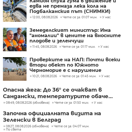
Камион спука гума в движение и
едва не премаза лека кола на
Подбалканския път (СНИМКИ)
12:00, 08.08.2026
Чете се за: 01:07 мин.
У нас
Земеделският министър: Има
"аномалии" в цените на вносните
плодове и зеленчуци
11:45, 08.08.2026
Чете се за: 01:17 мин.
У нас
Проверките на НАП: Почти всеки
втори обект по Южното
Черноморие е с нарушение
10:21, 08.08.2026
Чете се за: 01:45 мин.
У нас
Опасна жега: До 36° се очакват в
Сандански, температурите обаче...
08:49, 08.08.2026 (обновена)
Чете се за: 01:50 мин.
У нас
Започна официалната визита на
Зеленски в Белград
08:27, 08.08.2026 (обновена)
Чете се за: 04:07 мин.
По света