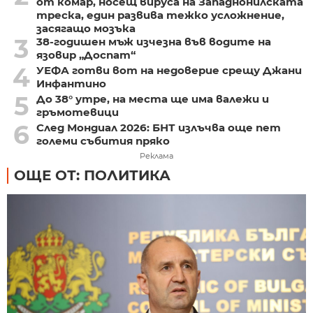
от комар, носещ вируса на Западнонилската
треска, един развива тежко усложнение,
засягащо мозъка
3
38-годишен мъж изчезна във водите на
язовир „Доспат“
4
УЕФА готви вот на недоверие срещу Джани
Инфантино
5
До 38° утре, на места ще има валежи и
гръмотевици
6
След Мондиал 2026: БНТ излъчва още пет
големи събития пряко
Реклама
ОЩЕ ОТ: ПОЛИТИКА