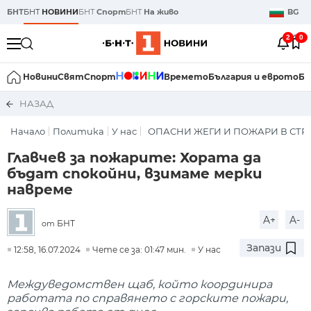
БНТ
БНТ
НОВИНИ
БНТ
Спорт
БНТ
На живо
BG
2
0
Новини
Свят
Спорт
Времето
България и еврото
Би
НАЗАД
Начало
Политика
У нас
ОПАСНИ ЖЕГИ И ПОЖАРИ В СТР
Главчев за пожарите: Хората да
бъдат спокойни, взимаме мерки
навреме
A+
A-
БНТ
от
Запази
12:58, 16.07.2024
Чете се за: 01:47 мин.
У нас
Междуведомствен щаб, който координира
работата по справянето с горските пожари,