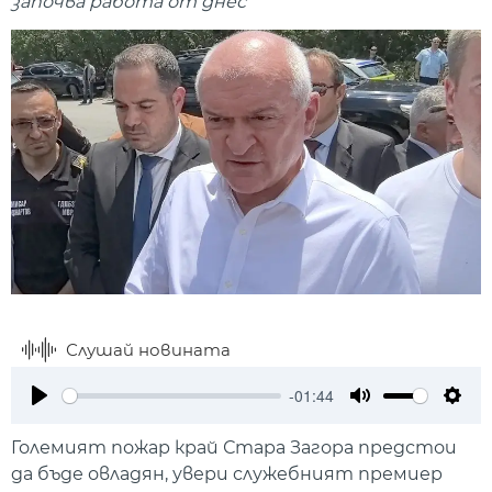
започва работа от днес
Слушай новината
-01:44
Play
Mute
Setti
Големият пожар край Стара Загора предстои
да бъде овладян, увери служебният премиер