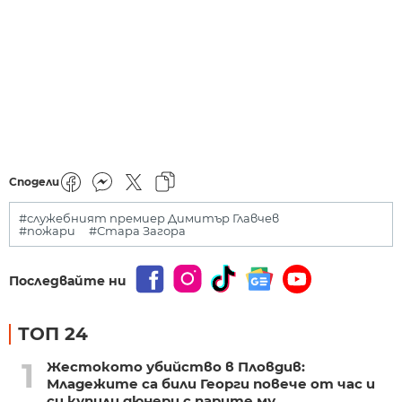
Сподели
#служебният премиер Димитър Главчев
#пожари
#Стара Загора
Последвайте ни
ТОП 24
1
Жестокото убийство в Пловдив:
Младежите са били Георги повече от час и
си купили дюнери с парите му