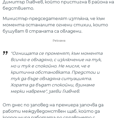
Димитър Главчев, който пристигна в района на
бедствието.
Министър-председателят изтъкна, че към
момента останалите огнени стихии, които
бушуват в страната са овладени.
Реклама
"Огнищата се променят, към момента
всичко е овладяно, с изключение на тук,
но и тук е спокойно. Не мисля, че е
критична обстановката. Предстои и
тук да бъде овладяна ситуацията.
Хората да бъдат спокойни, взимаме
мерки навреме", заяви Главчев.
От днес по заповед на премиера започва да
работи междуведомствен щаб, който да
координира работата по справянето с