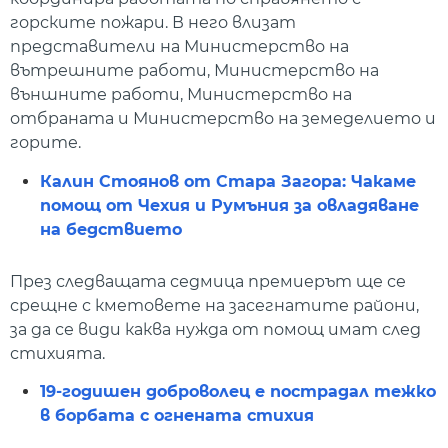
горските пожари. В него влизат
представители на Министерство на
вътрешните работи, Министерство на
външните работи, Министерство на
отбраната и Министерство на земеделието и
горите.
Калин Стоянов от Стара Загора: Чакаме
помощ от Чехия и Румъния за овладяване
на бедствието
През следващата седмица премиерът ще се
срещне с кметовете на засегнатите райони,
за да се види каква нужда от помощ имат след
стихията.
19-годишен доброволец е пострадал тежко
в борбата с огнената стихия