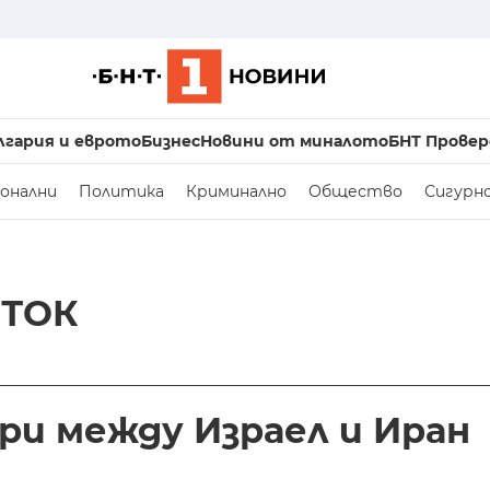
лгария и еврото
Бизнес
Новини от миналото
БНТ Провер
онални
Политика
Криминално
Общество
Сигурн
ЗТОК
ари между Израел и Иран