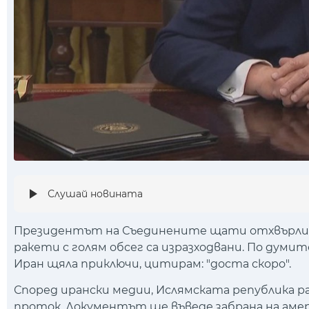
Слушай новината
Президентът на Съединените щати отхвърли 
ракети с голям обсег са изразходвани. По думите
Иран щяла приключи, цитирам: "доста скоро".
Според ирански медии, Ислямската република р
проток. Документът ще въведе забрана на амер