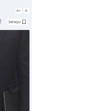
A+
A-
Запази