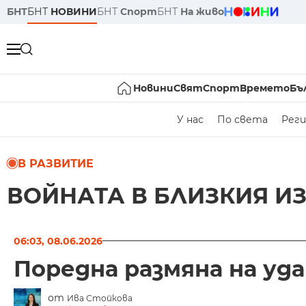
БНТ
БНТ
НОВИНИ
БНТ
Спорт
БНТ
На живо
Новини
Свят
Спорт
Времето
Бъ
У нас
По света
Реги
В РАЗВИТИЕ
ВОЙНАТА В БЛИЗКИЯ И
06:03, 08.06.2026
Поредна размяна на уд
от
Ива Стойкова