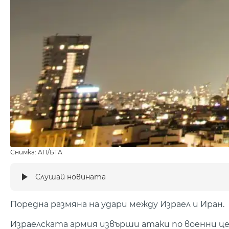
Снимка: АП/БТА
Слушай новината
Поредна размяна на удари между Израел и Иран.
Израелската армия извърши атаки по военни це