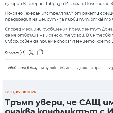
сутрин в Техеран, Табриз и Исфахан. Полетите 
По-рано Техеран изстреля залп от ракети срещ
предградия на Бейрут - за първи път, откакто 
Според медийни съобщения президентът Донал
да не отвръща на иранските удари. В интервю з
избор, освен да приеме споразумението, което
Сподели
#войната в Близкия изток
#САЩ
#удари
#Иран
#Из
12:50, 07.08.2026
Тръмп увери, че САЩ 
очаква конфликтът с И