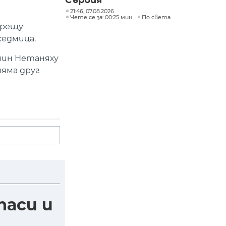
Сърбия
21:46, 07.08.2026
Чете се за: 00:25 мин.
По света
срещу
седмица.
мин Нетаняху
няма друг
паси и