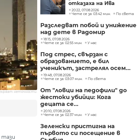
отказаха на Ива
Михайлова да се лекува
20:22, 07.08.2026
в България
Чете се за: 03:42 мин.
По света
Разследват побой и унижение
над дете в Радомир
18:15, 07.08.2026
Чете се за: 02:55 мин.
У нас
Под стрес, свързан с
образованието, е бил
ученикът, застрелял осем...
19:48, 07.08.2026
Чете се за: 03:07 мин.
По света
От "ловци на педофили" до
държат неточности.
жестоки убийци: Кога
децата се...
20:10, 07.08.2026
Чете се за: 02:37 мин.
У нас
Зеленски пристигна на
първото си посещение в
и тази