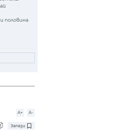
рай
т
и половина
A+
A-
Запази