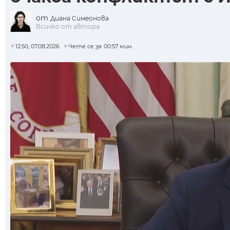
от
Диана Симеонова
Всичко от автора
12:50, 07.08.2026
Чете се за: 00:57 мин.