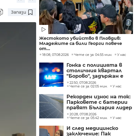
Запази
Жестокото убийство в Пловдив:
Младежите са били Георги повече
от...
18:08, 07.08.2026
Чете се за: 04:55 мин.
У нас
Гонка с полицията в
столичния квартал
"Борово", задържан е
мъж, у когото са
22:50, 07.08.2026
намерени 460 000 евро
Чете се за: 02:05 мин.
У нас
Рекорден износ на ток:
Парковете с батерии
правят България лидер
на пазара
20:28, 07.08.2026
Чете се за: 05:42 мин.
У нас
И след медицинско
заключение: Пак