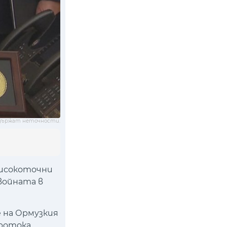
държат неточности.
високоточни
 войната в
 на Ормузкия
ротока.