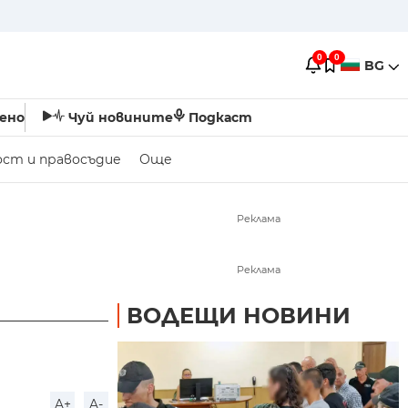
0
0
BG
ено
Чуй новините
Подкаст
ост и правосъдие
Още
Реклама
Реклама
ВОДЕЩИ НОВИНИ
A+
A-