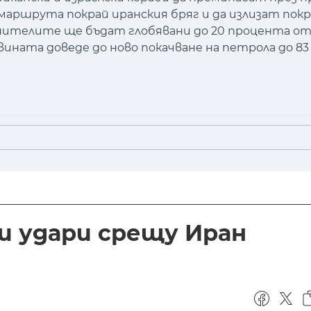
маршрута покрай иранския бряг и да излизат пок
ушителите ще бъдат глобявани до 20 процента о
ата доведе до ново покачване на петрола до 83 
ви удари срещу Иран