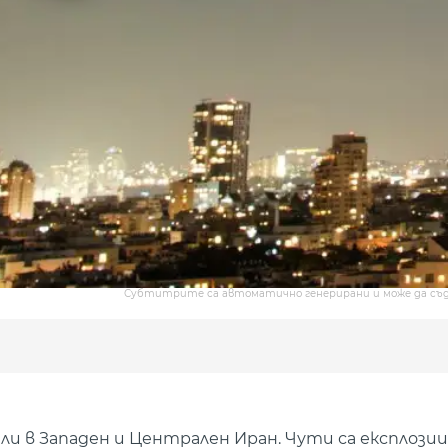
Субтитрите са автоматично генерирани и може да съ
ли в Западен и Централен Иран. Чути са експлози