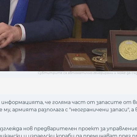
Субтитрите са автоматично генерирани и може да съ
информацията, че голяма част от запасите от 
 му, армията разполага с "неограничени запаси", а
азглежда нов предварителен проект за управление
икански и израелски кораби да преминават през п