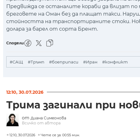
Предвижда се останалите кораби да влизат по 
бреговете на Оман без да плащат такси. Нар
стойността на транспортираните стоки. Новин
долара за барел от сорта Брент.
Сподели
#САЩ
#Тръмп
#боеприпаси
#Иран
#конфликт
12:10, 30.07.2026
Трима загинали при но
от
Диана Симеонова
Всичко от автора
12:10, 30.07.2026
Чете се за: 00:55 мин.