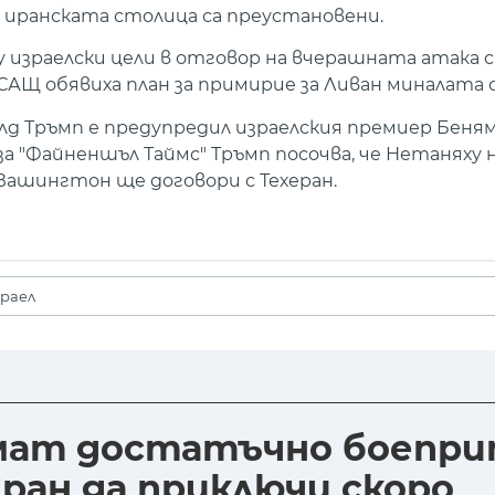
в иранската столица са преустановени.
у израелски цели в отговор на вчерашната атака 
САЩ обявиха план за примирие за Ливан миналата 
д Тръмп е предупредил израелския премиер Беня
а "Файненшъл Таймс" Тръмп посочва, че Нетаняху 
 Вашингтон ще договори с Техеран.
раел
имат достатъчно боепри
ран да приключи скоро