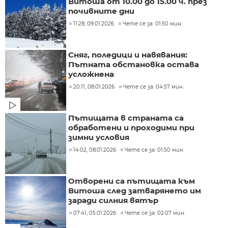
Витоша от 10.00 до 15.00 ч. през
почивните дни
11:28, 09.01.2026
Чете се за: 01:50 мин.
Сняг, поледици и навявания:
Пътната обстановка остава
усложнена
20:11, 08.01.2026
Чете се за: 04:57 мин.
Пътищата в страната са
обработени и проходими при
зимни условия
14:02, 08.01.2026
Чете се за: 01:50 мин.
Отворени са пътищата към
Витоша след затварянето им
заради силния вятър
07:41, 05.01.2026
Чете се за: 02:07 мин.