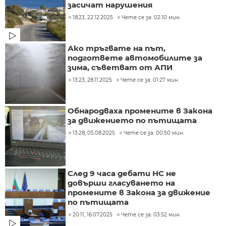
засичат нарушения
18:23, 22.12.2025
Чете се за: 02:10 мин.
Ако тръгвате на път,
подгответе автомобилите за
зима, съветват от АПИ
13:23, 28.11.2025
Чете се за: 01:27 мин.
Обнародваха промените в Закона
за движението по пътищата
13:28, 05.08.2025
Чете се за: 00:50 мин.
След 9 часа дебати НС не
довърши гласуването на
промените в Закона за движение
по пътищата
20:11, 16.07.2025
Чете се за: 03:52 мин.