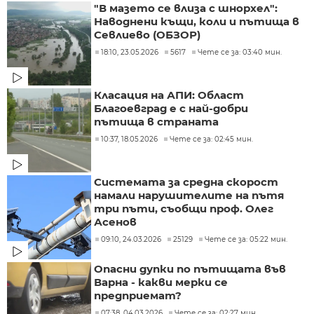
"В мазето се влиза с шнорхел":
Наводнени къщи, коли и пътища в
Севлиево (ОБЗОР)
18:10, 23.05.2026
5617
Чете се за: 03:40 мин.
Класация на АПИ: Област
Благоевград е с най-добри
пътища в страната
10:37, 18.05.2026
Чете се за: 02:45 мин.
Системата за средна скорост
намали нарушителите на пътя
три пъти, съобщи проф. Олег
Асенов
09:10, 24.03.2026
25129
Чете се за: 05:22 мин.
Опасни дупки по пътищата във
Варна - какви мерки се
предприемат?
07:38, 04.03.2026
Чете се за: 02:27 мин.