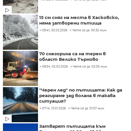
15 см сняг на места в Хасковско,
няма затворени пътища
09:41, 02.02.2026
Чете се за: 00:32 мин.
70 снегорина са на терен в
област Велико Търново
08:34, 02.02.2026
Чете се за: 02:05 мин.
"Черен лед" по пътищата: Как да
реагираме зад волана в такава
ситуация?
07:14, 13.01.2026
Чете се за: 01:57 мин.
Затварят пътищата към