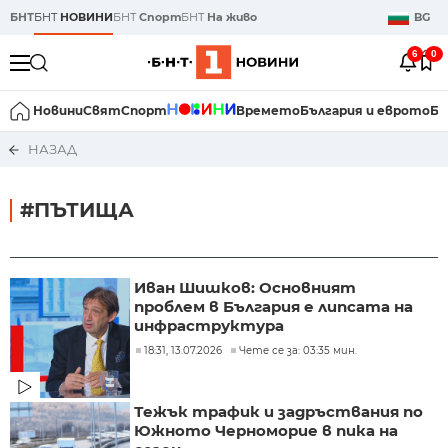
БНТ
БНТ
НОВИНИ
БНТ
Спорт
БНТ
На живо
BG
6
0
Новини
Свят
Спорт
Времето
България и еврото
Би
НАЗАД
#ПЪТИЩА
Иван Шишков: Основният
проблем в България е липсата на
инфраструктура
18:31, 13.07.2026
Чете се за: 03:35 мин.
Тежък трафик и задръствания по
Южното Черноморие в пика на