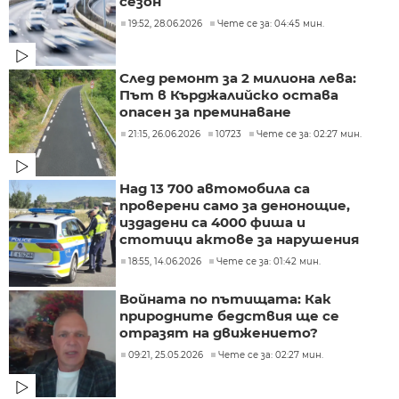
сезон
19:52, 28.06.2026
Чете се за: 04:45 мин.
След ремонт за 2 милиона лева:
Път в Кърджалийско остава
опасен за преминаване
21:15, 26.06.2026
10723
Чете се за: 02:27 мин.
Над 13 700 автомобила са
проверени само за денонощие,
издадени са 4000 фиша и
стотици актове за нарушения
18:55, 14.06.2026
Чете се за: 01:42 мин.
Войната по пътищата: Как
природните бедствия ще се
отразят на движението?
09:21, 25.05.2026
Чете се за: 02:27 мин.