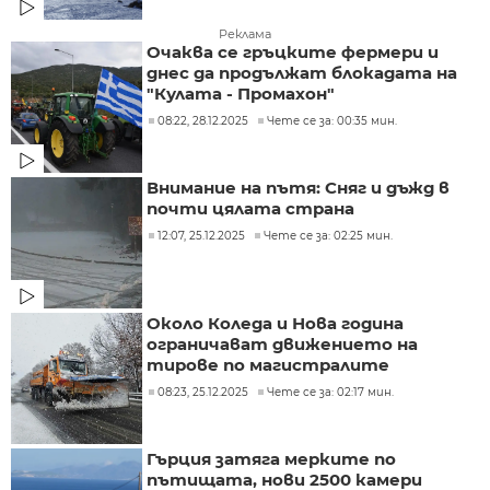
Реклама
Очаква се гръцките фермери и
днес да продължат блокадата на
"Кулата - Промахон"
08:22, 28.12.2025
Чете се за: 00:35 мин.
Внимание на пътя: Сняг и дъжд в
почти цялата страна
12:07, 25.12.2025
Чете се за: 02:25 мин.
Около Коледа и Нова година
ограничават движението на
тирове по магистралите
08:23, 25.12.2025
Чете се за: 02:17 мин.
Гърция затяга мерките по
пътищата, нови 2500 камери