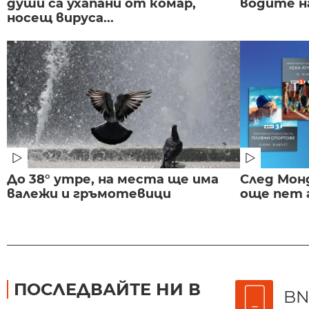
души са ухапани от комар,
водите н
носещ вируса...
До 38° утре, на места ще има
След Монд
валежи и гръмотевици
още пет 
ПОСЛЕДВАЙТЕ НИ В
BN