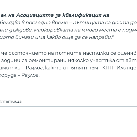
ел на Асоциацията за квалификация на
забелязва в последно време – пътищата са доста д
ни дъждове, маркировката на много места е подм
ото винаги има какво още да се направи."
 че състоянието на пътните настилки се оценяв
е години са ремонтирани няколко участъка от ав
имитли – Разлог, както и пътят към ГКПП "Илинде
руда – Разлог.
#пътища