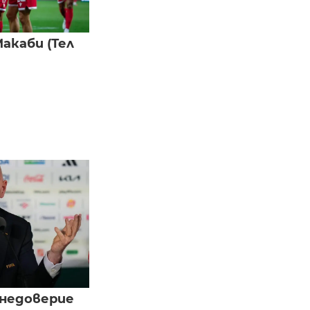
акаби (Тел
 недоверие