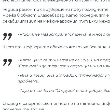
експертите, които ежедневно пътуват по пътищ
Редица ремонти са извършени през последните 
мрежа в област Благоевград. Като последният е
рехабилитация на международния път Е-79 межд
- Мисля, че магистрала "Струма" е много до
Част от шофьорите обаче смятат, че все още и
- Като цяло пътищата не са лоши, но пре
"Струма" и за тези три седмици нищо ням
- Има и лоши, има и хубави. Оттук надолу з
проблеми.
- Тази отсечка на "Струма" е най-добре, вс
Според експерти, състоянието на пътната инф
последните години.