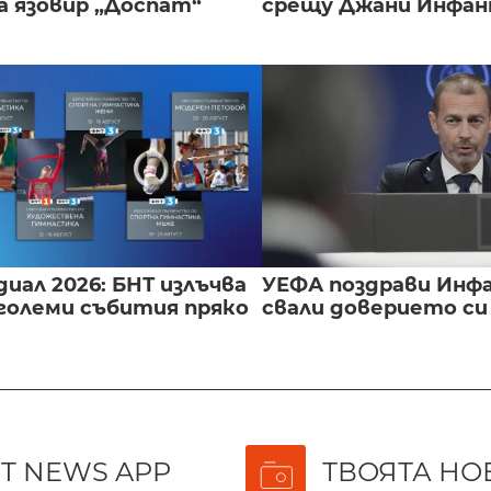
а язовир „Доспат“
срещу Джани Инфа
иал 2026: БНТ излъчва
УЕФА поздрави Инфа
големи събития пряко
свали доверието с
T NEWS APP
ТВОЯТА НО