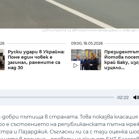
Субтитрите са автоматично генерирани и може да 
026
09:00, 18.05.2026
Руски удари в Украйна:
Президентът
Поне един човек е
Йотова посет
загинал, ранените са
край Баку, из
над 30
изцяло...
-02:22
M
-добри пътища в страната. Това показва класация
ро е състоянието на републиканската пътна мреж
тра и Пазарджик. Съгласни ли са с тази оценка ш