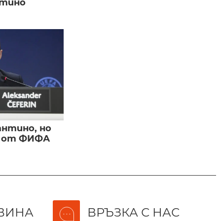
нтино
нтино, но
и от ФИФА
ВИНА
ВРЪЗКА С НАС