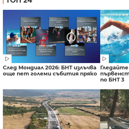
ТОП 24
След Мондиал 2026: БНТ излъчва
Гледайте
още пет големи събития пряко
първенст
по БНТ 3