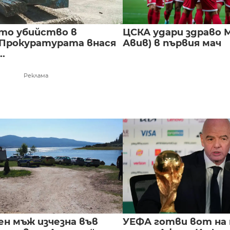
то убийство в
ЦСКА удари здраво М
 Прокуратурата внася
Авив) в първия мач
..
Реклама
ен мъж изчезна във
УЕФА готви вот на