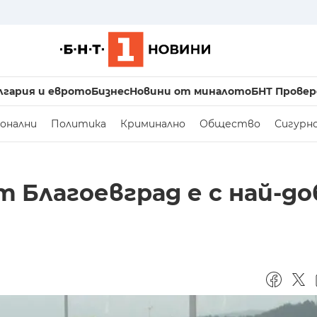
лгария и еврото
Бизнес
Новини от миналото
БНТ Провер
онални
Политика
Криминално
Общество
Сигурн
т Благоевград е с най-д