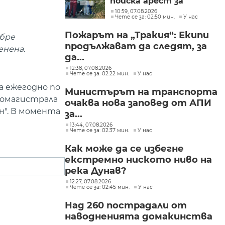
поиска арест за
петима от
10:59, 07.08.2026
Чете се за: 02:50 мин.
У нас
участниците в
групите, свързани с
Пожарът на „Тракия“: Екипи
разбитата
обре
продължават да следят, за
лаборатория за
енена.
фентанил
да...
12:38, 07.08.2026
Чете се за: 02:22 мин.
У нас
а ежегодно по
Министърът на транспорта
томагистрала
очаква нова заповед от АПИ
н". В момента
за...
13:44, 07.08.2026
Чете се за: 02:37 мин.
У нас
Как може да се избегне
екстремно ниското ниво на
река Дунав?
12:27, 07.08.2026
Чете се за: 02:45 мин.
У нас
Над 260 пострадали от
наводненията домакинства