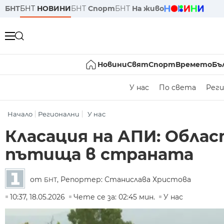
БНТ
БНТ
НОВИНИ
БНТ
Спорт
БНТ
На живо
Новини
Свят
Спорт
Времето
Бъ
У нас
По света
Реги
Начало
Регионални
У нас
Класация на АПИ: Облас
пътища в страната
от
, Репортер: Станислава Христова
БНТ
10:37, 18.05.2026
Чете се за: 02:45 мин.
У нас