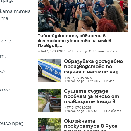
град.
ската пътна
ата
Тийнейджърите, обвинени в
оп 3.
жестокото убийство на мъж в
Пловдив,...
14:43, 07.08.2026
Чете се за: 01:20 мин.
У нас
т.
Образуваха досъдебно
производстово по
ла
случая с насилие над
дете в Радомир
15:46, 07.08.2026
Чете се за: 01:37 мин.
У нас
 има
Сушата създаде
проблем за много от
плаващите къщи в
Нидерландия
17:10, 07.08.2026
Чете се за: 01:50 мин.
По света
Окръжната
рило през
прокуратура в Русе