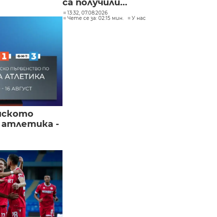
са получили...
13:32, 07.08.2026
Чете се за: 02:15 мин.
У нас
йското
 атлетика -