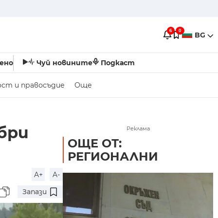
6
0
BG
ено
Чуй новините
Подкаст
ост и правосъдие
Още
обри
Реклама
ОЩЕ ОТ:
РЕГИОНАЛНИ
A+
A-
Запази