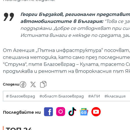
Георги Бързаков, регионален представит
автомобилистите в България:
"Това се 
поддържани. Добре се отводняват при сил
Истината винаги е някъде по средата, защ
От Агенция „Пътна инфраструктура“ посочват,
специална методика, като само през последнит
"Струма", пътя Благоевград – Кулата, трасето С
продължава и ремонтът на второкласния път Яко
Сподели
# Благоевград
#област Благоевград
#АПИ
#класация
Последвайте ни