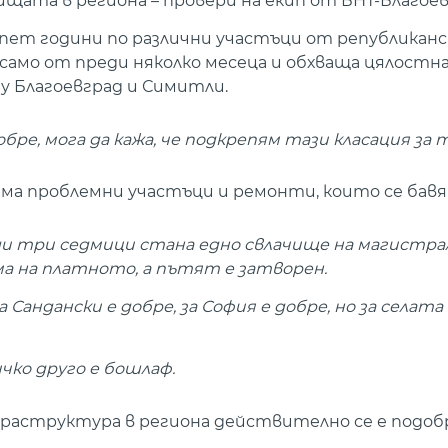
ата в региона – провери на екип от БНТ-Благоев
пет години по различни участъци от републикан
 само от преди няколко месеца и обхваща цялостн
у Благоевград и Симитли.
бре, мога да кажа, че подкрепям тази класация за т
ма проблемни участъци и ремонти, които се бавя
ди три седмици стана едно свлачище на магистра
а на платното, а пътят е затворен.
а Сандански е добре, за София е добре, но за селата
ичко друго е бошлаф.
раструктура в региона действително се е подоб