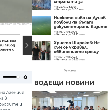
страната за
денонощие
15:22, 07.08.2026
Чете се за: 01:30 мин.
Ниското ниво на Дунав
позволи да бъдат
съдържат неточности.
документирани базите
на Константиновия
15:06, 07.08.2026
08:49, 18.05.2026
08:18,
Чете се за: 02:22 мин.
мост при с. Гиген
 Илияна
Евтим Милошев:
Христо Широков: Не
и завод
Българското
съм се укривал,
граден с
домакинство на
обвинението срещу
"Евровизия" ще...
мен е политически
14:50, 07.08.2026
Чете се за: 02:55 мин.
натиск
Реклама
ВОДЕЩИ НОВИНИ
ute
Settings
 на Агенция
а в
офьорите и