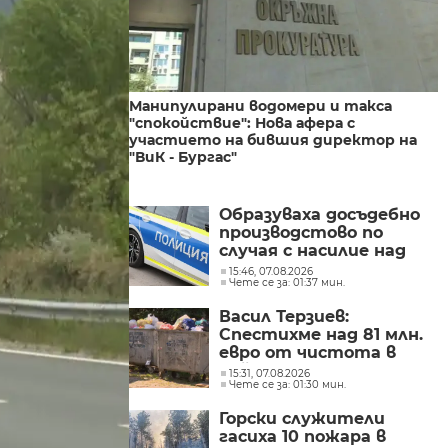
Манипулирани водомери и такса
"спокойствие": Нова афера с
участието на бившия директор на
"ВиК - Бургас"
Образуваха досъдебно
производстово по
случая с насилие над
дете в Радомир
15:46, 07.08.2026
Чете се за: 01:37 мин.
Васил Терзиев:
Спестихме над 81 млн.
евро от чистота в
районите “Слатина”,
15:31, 07.08.2026
Чете се за: 01:30 мин.
“Подуяне” и “Изгрев” за
следващите 5 години
Горски служители
гасиха 10 пожара в