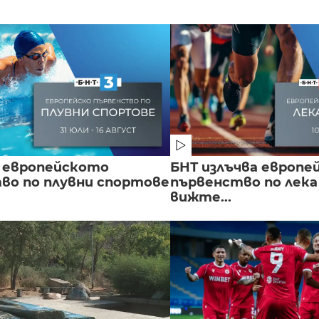
 европейското
БНТ излъчва европе
во по плувни спортове
първенство по лека
вижте...