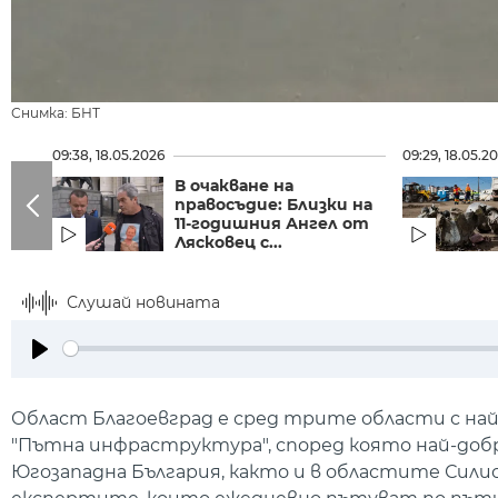
Снимка: БНТ
09:38, 18.05.2026
09:29, 18.05.2
В очакване на
правосъдие: Близки на
11-годишния Ангел от
Лясковец с...
Слушай новината
Play
Област Благоевград е сред трите области с най
"Пътна инфраструктура", според която най-доб
Югозападна България, както и в областите Силис