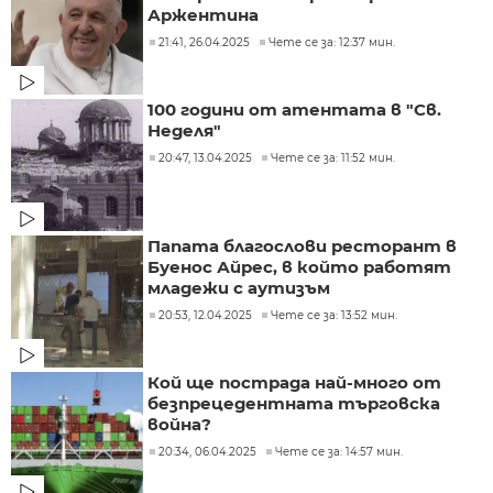
Аржентина
21:41, 26.04.2025
Чете се за: 12:37 мин.
100 години от атентата в "Св.
Неделя"
20:47, 13.04.2025
Чете се за: 11:52 мин.
Папата благослови ресторант в
Буенос Айрес, в който работят
младежи с аутизъм
20:53, 12.04.2025
Чете се за: 13:52 мин.
Кой ще пострада най-много от
безпрецедентната търговска
война?
20:34, 06.04.2025
Чете се за: 14:57 мин.