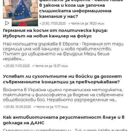
в закона и кога ще започна
същинската информационна
кампания у нас?
21:30, 17.05.2025
Чете се за: 18:20 мин.
Германия на косъм от политическа криза:
Изборът на новия канцлер на фокус
Най-могъщата държава в Европа - Германия от тази
седмица има нов канцлер и ново правителство.
Пътят до избирането на Фридрих Мерц беше
неравен...
20:29, 11.05.2025
Чете се за: 15:37 мин.
Успяват ли сухопътните ни войски да догонят
съвременните концепции за превъоръжаване?
Войната в Украйна изцяло пренаписаха методиката,
тактиката и философията за водене на съвременен
общовойскови бой. Неравното разпределение на...
20:30, 10.05.2025
Чете се за: 11:17 мин.
Как антибиотичната резистентност влезе и в
доклада на ДАНС
Смъртоносни супербактерии... Тук знаят какво е това.