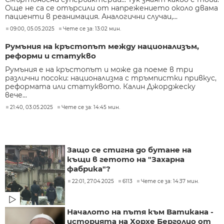
Още не са се отърсили от напрежението около двама
пациенти в реанимация. Аналогични случаи,...
09:00, 05.05.2025
Чете се за: 13:02 мин.
Румъния на кръстопът между национализъм,
реформи и статукво
Румъния е на кръстопът и може да поеме в три
различни посоки: национализма с тръмпистки привкус,
реформата или статуквото. Калин Джорджеску
вече...
21:40, 03.05.2025
Чете се за: 14:45 мин.
Защо се стигна до бутане на
къщи в гетото на "Захарна
фабрика"?
22:01, 27.04.2025
6113
Чете се за: 14:37 мин.
Началото на пътя към Ватикана -
историята на Хорхе Берголио от