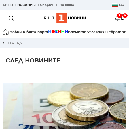
БНТ
БНТ
НОВИНИ
БНТ
Спорт
БНТ
На живо
BG
2
0
Новини
Свят
Спорт
Времето
България и еврото
Би
НАЗАД
СЛЕД НОВИНИТЕ