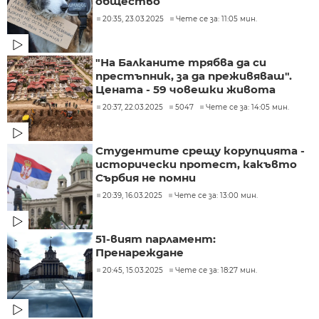
общество
20:35, 23.03.2025
Чете се за: 11:05 мин.
"На Балканите трябва да си
престъпник, за да преживяваш".
Цената - 59 човешки живота
20:37, 22.03.2025
5047
Чете се за: 14:05 мин.
Студентите срещу корупцията -
исторически протест, какъвто
Сърбия не помни
20:39, 16.03.2025
Чете се за: 13:00 мин.
51-вият парламент:
Пренареждане
20:45, 15.03.2025
Чете се за: 18:27 мин.