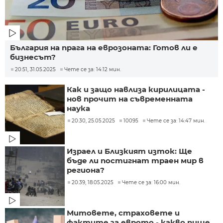
България на прага на еврозоната: Готов ли е
бизнесът?
20:51, 31.05.2025
Чете се за: 14:12 мин.
Как и защо навлиза кирилицата -
нов прочит на съвременната
наука
20:30, 25.05.2025
10095
Чете се за: 14:47 мин.
Израел и Близкият изток: Ще
бъде ли постигнат траен мир в
региона?
20:39, 18.05.2025
Чете се за: 16:00 мин.
Митовете, страховете и
фактите за еврото - какво пише