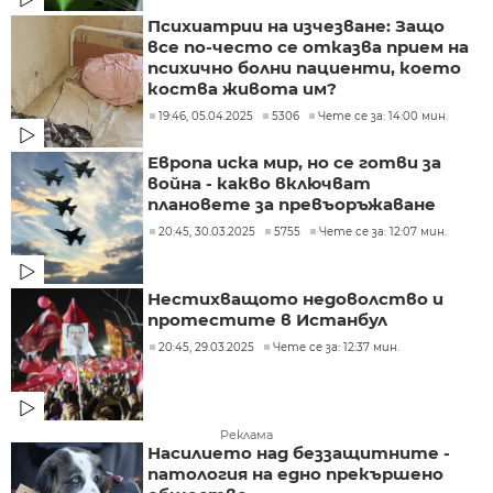
Психиатрии на изчезване: Защо
все по-често се отказва прием на
психично болни пациенти, което
коства живота им?
19:46, 05.04.2025
5306
Чете се за: 14:00 мин.
Европа иска мир, но се готви за
война - какво включват
плановете за превъоръжаване
20:45, 30.03.2025
5755
Чете се за: 12:07 мин.
Нестихващото недоволство и
протестите в Истанбул
20:45, 29.03.2025
Чете се за: 12:37 мин.
Реклама
Насилието над беззащитните -
патология на едно прекършено