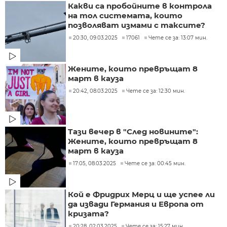
Какви са пробойните в контрола
на тол системата, които
позволяват измами с таксите?
20:30, 09.03.2025
17061
Чете се за: 13:07 мин.
Жените, които превръщат 8
март в кауза
20:42, 08.03.2025
Чете се за: 12:30 мин.
Тази вечер в "След новините":
Жените, които превръщат 8
март в кауза
17:05, 08.03.2025
Чете се за: 00:45 мин.
Кой е Фридрих Мерц и ще успее ли
да извади Германия и Европа от
кризата?
20:28, 02.03.2025
Чете се за: 15:27 мин.