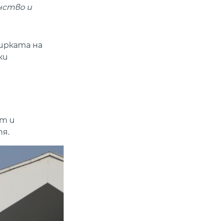
нство и
ирката на
ки
ст и
пя.