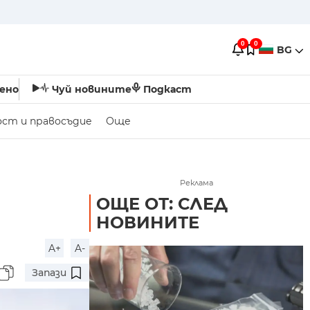
0
0
BG
ено
Чуй новините
Подкаст
ост и правосъдие
Още
Реклама
ОЩЕ ОТ: СЛЕД
НОВИНИТЕ
A+
A-
Запази