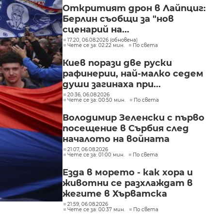
"Изгрев"
Откритият дрон в Лайпциг:
Берлин съобщи за "нов
сценарий на...
17:20, 06.08.2026 (обновена)
Чете се за: 02:22 мин.
По света
Киев порази две руски
рафинерии, най-малко седем
души загинаха при...
20:36, 06.08.2026
Чете се за: 00:50 мин.
По света
Володимир Зеленски с първо
посещение в Сърбия след
началото на войната
21:07, 06.08.2026
Чете се за: 01:00 мин.
По света
Езда в морето - как хора и
животни се разхлаждат в
жегите в Хърватска
21:59, 06.08.2026
Чете се за: 00:37 мин.
По света