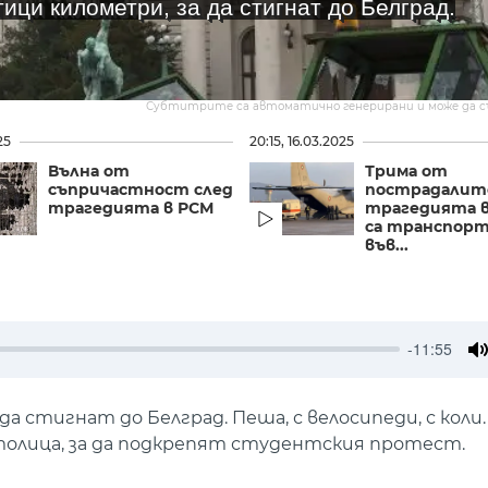
тици километри, за да стигнат до Белград.
Субтитрите са автоматично генерирани и може да 
25
20:15, 16.03.2025
Вълна от
Трима от
съпричастност след
пострадалит
трагедията в РСМ
трагедията в
са транспор
във...
-11:55
M
а стигнат до Белград. Пеша, с велосипеди, с коли
толица, за да подкрепят студентския протест.