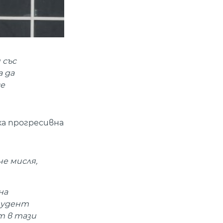
 със
а да
се
ка прогресивна
че мисля,
на
тудент
т в тази