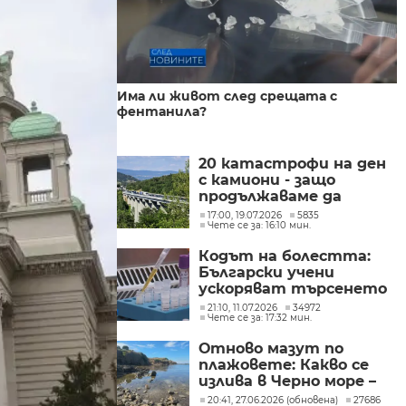
Има ли живот след срещата с
фентанила?
20 катастрофи на ден
с камиони - защо
продължаваме да
товарим
17:00, 19.07.2026
5835
Чете се за: 16:10 мин.
магистралите вместо
железниците?
Кодът на болестта:
Български учени
ускоряват търсенето
на лечение за
21:10, 11.07.2026
34972
Чете се за: 17:32 мин.
наследствени
невродегенеративни
Отново мазут по
заболявания
плажовете: Какво се
излива в Черно море –
анализ на пробите
20:41, 27.06.2026 (обновена)
27686