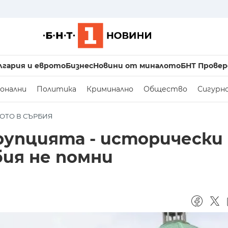
лгария и еврото
Бизнес
Новини от миналото
БНТ Провер
онални
Политика
Криминално
Общество
Сигурн
ОТО В СЪРБИЯ
упцията - исторически
ия не помни