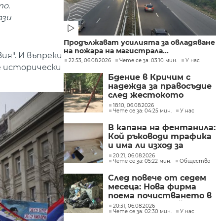
то.
ази
Продължават усилията за овладяване
на пожара на магистрала...
ия". И въпреки
22:53, 06.08.2026
Чете се за: 03:10 мин.
У нас
е исторически
Бдение в Кричим с
надежда за правосъдие
след жестокото
убийство на млад мъж
18:10, 06.08.2026
Чете се за: 04:25 мин.
У нас
в Пловдив от
тийнейджъри
В капана на фентанила:
Кой ръководи трафика
и има ли изход за
пристрастените?
20:21, 06.08.2026
Чете се за: 05:22 мин.
Общество
След повече от седем
месеца: Нова фирма
поема почистването в
столичните райони
20:31, 06.08.2026
Чете се за: 02:30 мин.
У нас
"Слатина", "Подуяне" и