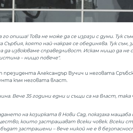
 го опиша! Това не може да се изрази с думи. Тук съм
а Сърбия, която най-накрая се обединява. Тук съм, з
за да извоюваме справедливост. Искам нищо да не 
истина – нищо повече".
от президента Александър Вучич и неговата Сръбс
унта към неговата власт.
на. Вече 35 години едни и същи са на власт, така 
ането на козирката в Нови Сад, показаха мащаба 
ество, които застрашават всеки човек. Всеки с
 бъдат застрашени – вече никой не е в безопаснос