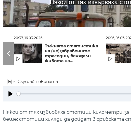
Някои от тях извървяха сто
20:37, 16.03.2025
20:16, 16.03.20
Тъжната статистика
на (не)забравените
трагедии, белязали
живота на...
Слушай новината
Play
Някои от тях извървяха стотици километри, за д
беше: стотици хиляди да дойдат в сръбската с