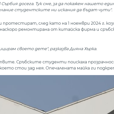
Сърбия досега. Тук сме, за да покажем нашето еди
елание студентските ни искания да бъдат чути".
ротестират, след като на 1 ноември 2024 г. коз
бе наскоро ремонтирана от китайска фирма и сръбс
цирам своето дете", разказва Дияна Хърка.
ртвите. Сръбските студенти поискаха прозрачно
което стои зад нея. Опечалената майка ги подкре