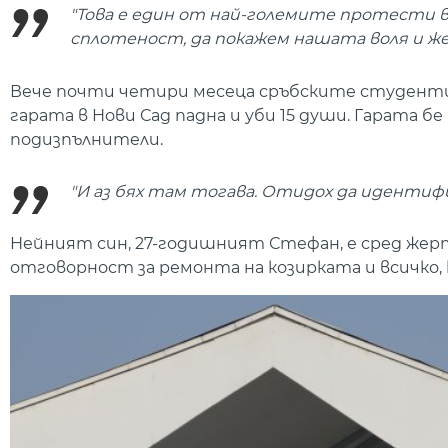
"Това е един от най-големите протести в 
сплотеност, да покажем нашата воля и ж
Вече почти четири месеца сръбските студенти п
гарата в Нови Сад падна и уби 15 души. Гарата 
подизпълнители.
"И аз бях там тогава. Отидох да идентифи
Нейният син, 27-годишният Стефан, е сред же
отговорност за ремонта на козирката и всичко, 