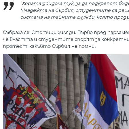
"Хората дойдоха тук, за да подкрепят бъ
Младежта на Сърбия, студентите са реши
система на тайните служби, която продължа
Събраха се. Стотици хиляди. Първо пред парламен
че властта и студентите спорят за конкретните
протест, какъвто Сърбия не помни.