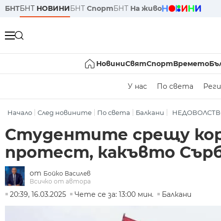
БНТ
БНТ
НОВИНИ
БНТ
Спорт
БНТ
На живо
Новини
Свят
Спорт
Времето
Бъ
У нас
По света
Реги
Начало
След новините
По света
Балкани
НЕДОВОЛСТВ
Студентите срещу кор
протест, какъвто Сърб
от
Бойко Василев
Всичко от автора
20:39, 16.03.2025
Чете се за: 13:00 мин.
Балкани