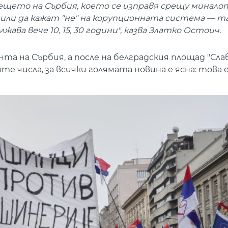
дещето на Сърбия, което се изправя срещу минало
ли да кажат "не" на корупционната система — т
ва вече 10, 15, 30 години", казва Златко Остоич.
та на Сърбия, а после на белградския площад "Слав
 числа, за всички голямата новина е ясна: това 