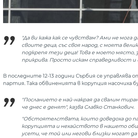
"Да ви кажа как се чувствам? Ами не мога да
своите деца, със своя народ, с моята велик
подкрепя тези деца! Това е моето място, 
прикрива. Просто искам справедливост и 
В последните 12-13 години Сърбия се управлява 
партия. Така обвиненията в корупция насочиха б
"Посланието е най-накрая да свалим тирани
че днес е денят", казва Славко Станкович.
"Обстоятелствата, които доведоха до пад
корупцията и нехайството в нашето общ
усети, че той или негови близки могат да