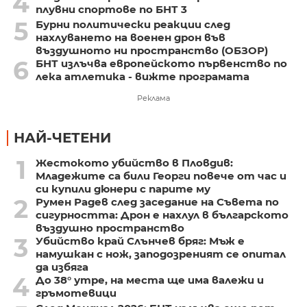
4
плувни спортове по БНТ 3
5
Бурни политически реакции след
нахлуването на военен дрон във
въздушното ни пространство (ОБЗОР)
6
БНТ излъчва европейското първенство по
лека атлетика - вижте програмата
Реклама
НАЙ-ЧЕТЕНИ
1
Жестокото убийство в Пловдив:
Младежите са били Георги повече от час и
си купили дюнери с парите му
2
Румен Радев след заседание на Съвета по
сигурността: Дрон е нахлул в българското
въздушно пространство
3
Убийство край Слънчев бряг: Мъж е
намушкан с нож, заподозреният се опитал
да избяга
4
До 38° утре, на места ще има валежи и
гръмотевици