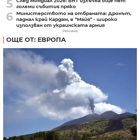
5
След Мондиал 2026: БНТ излъчва още пет
големи събития пряко
6
Министерството на отбраната: Дронът,
паднал край Кардам, е “Майя” - широко
използван от украинската армия
Реклама
ОЩЕ ОТ: ЕВРОПА