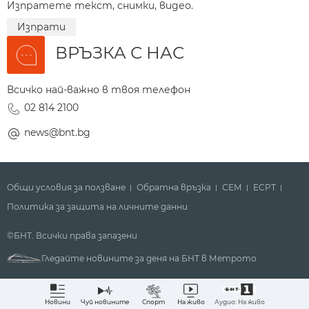
Изпратете текст, снимки, видео.
Изпрати
ВРЪЗКА С НАС
Всичко най-важно в твоя телефон
02 814 2100
news@bnt.bg
Общи условия за ползване
Обратна връзка
СЕМ
ECPT
Политика за защита на личните данни
©БНТ. Всички права запазени
Гледайте новините за деня на БНТ в Метрото
Аудио: На живо
Новини
Чуй новините
Спорт
На живо