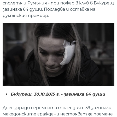
сполетя и Румъния - при пожар в клуб в Букурещ
загинаха 64 души. Последва и оставка на
румънския премиер.
Букурещ, 30.10.2015 г. -
загинаха 64 души
Днес заради огромната трагедия с 59 загинали,
македонските граждани настояват за поемане