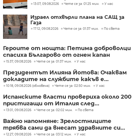
13:07, 09.08.2026
Чете се за: 01:25 мин.
У нас
Израел отхвърли плана на САЩ за
Газа
17:12, 09.08.2026
Чете се за: 01:37 мин.
По света
Героите от нощта: Петима доброволци
спасиха Българово от огнен капан
15:37, 09.08.2026
Чете се за: 01:37 мин.
У нас
Президентът Илияна Йотова: Очаквам
докладите на службите какъв е...
10:18, 09.08.2026 (обновена)
Чете се за: 02:50 мин.
У нас
Испанските власти провериха около 200
пристигащи от Италия след...
13:01, 09.08.2026
Чете се за: 02:02 мин.
По света
Важно напомняне: Зрелостниците
трябва сами да внесат здравните си...
12:27, 09.08.2026
Чете се за: 03:12 мин.
У нас