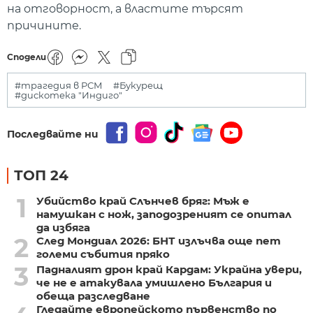
на отговорност, а властите търсят
причините.
Сподели
#трагедия в РСМ
#Букурещ
#дискотека "Индиго"
Последвайте ни
ТОП 24
1
Убийство край Слънчев бряг: Мъж е
намушкан с нож, заподозреният се опитал
да избяга
2
След Мондиал 2026: БНТ излъчва още пет
големи събития пряко
3
Падналият дрон край Кардам: Украйна увери,
че не е атакувала умишлено България и
обеща разследване
Гледайте европейското първенство по