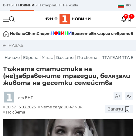
БНТ
БНТ
НОВИНИ
БНТ
Спорт
БНТ
На живо
BG
2
0
Новини
Свят
Спорт
Времето
България и еврото
Би
НАЗАД
Начало
Европа
У нас
Балкани
По света
ТРАГЕДИЯТА В
Тъжната статистика на
(не)забравените трагедии, белязали
живота на десетки семейства
A+
A-
БНТ
от
20:37, 16.03.2025
Чете се за: 00:47 мин.
Запази
По света