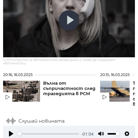
Субтитрите са автоматично генерирани и може да съдържат
неточности.
20:16, 16.03.2025
20:15, 16.03.2025
Вълна от
Т
съпричастност след
п
трагедията в РСМ
т
с
въ
Слушай новината
-01:04