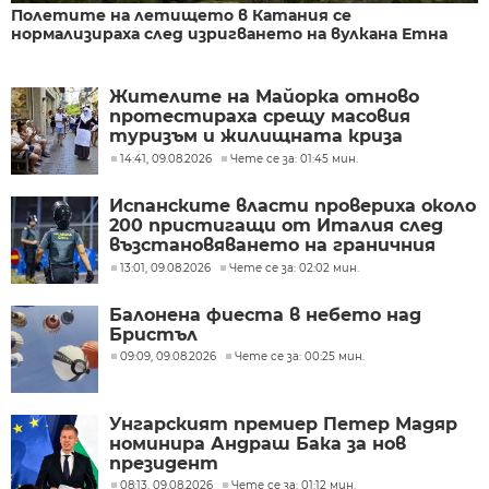
Полетите на летището в Катания се
нормализираха след изригването на вулкана Етна
Жителите на Майорка отново
протестираха срещу масовия
туризъм и жилищната криза
(СНИМКИ)
14:41, 09.08.2026
Чете се за: 01:45 мин.
Испанските власти провериха около
200 пристигащи от Италия след
възстановяването на граничния
контрол
13:01, 09.08.2026
Чете се за: 02:02 мин.
Балонена фиеста в небето над
Бристъл
09:09, 09.08.2026
Чете се за: 00:25 мин.
Унгарският премиер Петер Мадяр
номинира Андраш Бака за нов
президент
08:13, 09.08.2026
Чете се за: 01:12 мин.