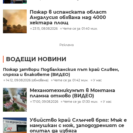
Пожар в испанската област
Андалусия обхвана над 4000
хектара площ
23:15, 08.08.2026
Чете се за: 01:40 мин.
Реклама
ВОДЕЩИ НОВИНИ
Пожар затвори Подбалканския път край Сливен,
спряха и влаковете (ВИДЕО)
14:12, 09.08.2026 (обновена)
Чете се за: 01:42 мин.
У нас
Механотехникумът в Монтана
пламна отново (ВИДЕО)
17:00, 09.08.2026
Чете се за: 01:30 мин.
У нас
Убийство край Слънчев бряг: Мъж е
намушкан с нож, заподозреният се
опитал да избяга