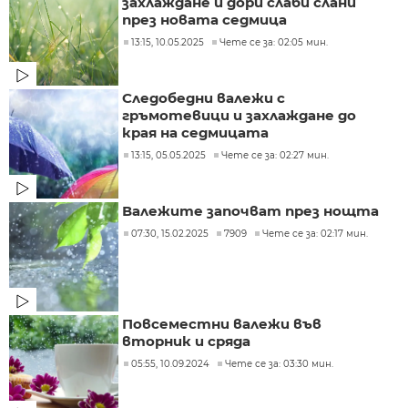
захлаждане и дори слаби слани
през новата седмица
13:15, 10.05.2025
Чете се за: 02:05 мин.
Следобедни валежи с
гръмотевици и захлаждане до
края на седмицата
13:15, 05.05.2025
Чете се за: 02:27 мин.
Валежите започват през нощта
07:30, 15.02.2025
7909
Чете се за: 02:17 мин.
Повсеместни валежи във
вторник и сряда
05:55, 10.09.2024
Чете се за: 03:30 мин.