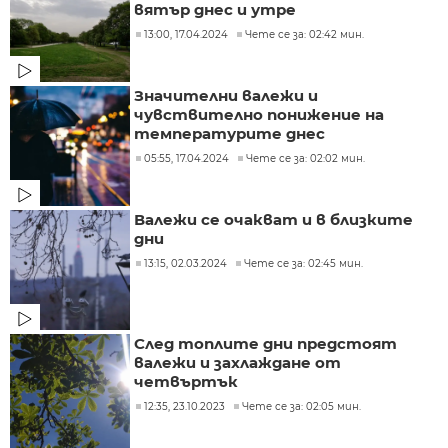
вятър днес и утре
13:00, 17.04.2024
Чете се за: 02:42 мин.
Значителни валежи и
чувствително понижение на
температурите днес
05:55, 17.04.2024
Чете се за: 02:02 мин.
Валежи се очакват и в близките
дни
13:15, 02.03.2024
Чете се за: 02:45 мин.
След топлите дни предстоят
валежи и захлаждане от
четвъртък
12:35, 23.10.2023
Чете се за: 02:05 мин.