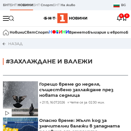
БНТ
БНТ
НОВИНИ
БНТ
Спорт
БНТ
На живо
BG
0
0
Новини
Свят
Спорт
Времето
България и еврото
Би
НАЗАД
#ЗАХЛАЖДАНЕ И ВАЛЕЖИ
Горещо време до неделя,
съществено захлаждане през
новата седмица
21:15, 16.07.2026
Чете се за: 02:30 мин.
Опасно време: Жълт код за
значителни валежи в западната