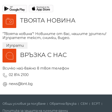
ТВОЯТА НОВИНА
"Твоята новина"! Новините от вас, нашите зрители!
Изпратете текст, снимки, видео.
Изпрати
ВРЪЗКА С НАС
Всичко най-важно в твоя телефон
02 814 2100
news@bnt.bg
Общи условия за ползване
Обратна връзка
СЕМ
ECPT
Политика за защита на личните данни