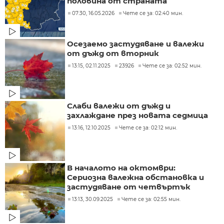
половина от страната
07:30, 16.05.2026
Чете се за: 02:40 мин.
Осезаемо застудяване и валежи
от дъжд от вторник
13:15, 02.11.2025
23926
Чете се за: 02:52 мин.
Слаби валежи от дъжд и
захлаждане през новата седмица
13:16, 12.10.2025
Чете се за: 02:12 мин.
В началото на октомври:
Сериозна валежна обстановка и
застудяване от четвъртък
13:13, 30.09.2025
Чете се за: 02:55 мин.