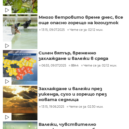
Много ветровито време днес, все
още опасно горещо на югоизток
13:15, 09.07.2025
Чете се за: 02:12 мин.
Силен вятър, временно
захлаждане и валежи в сряда
06:55, 09.07.2025
8844
Чете се за: 02:12 мин.
Захлаждане и валежи през
уикенда, сухо и горещо през
новата седмица
13:15, 19.06.2025
Чете се за: 02:30 мин.
Валежи, чувствително