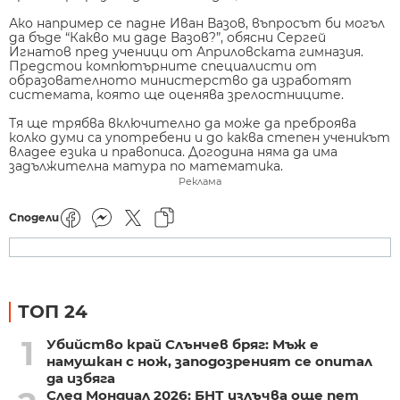
Ако например се падне Иван Вазов, въпросът би могъл
да бъде “Какво ми даде Вазов?”, обясни Сергей
Игнатов пред ученици от Априловската гимназия.
Предстои компютърните специалисти от
образователното министерство да изработят
системата, която ще оценява зрелостниците.
Тя ще трябва включително да може да преброява
колко думи са употребени и до каква степен ученикът
владее езика и правописа. Догодина няма да има
задължителна матура по математика.
Реклама
Сподели
ТОП 24
1
Убийство край Слънчев бряг: Мъж е
намушкан с нож, заподозреният се опитал
да избяга
След Мондиал 2026: БНТ излъчва още пет