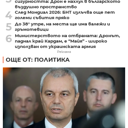
сигурността: Дрон е нахлул в българското
въздушно пространство
4
След Мондиал 2026: БНТ излъчва още пет
големи събития пряко
5
До 38° утре, на места ще има валежи и
гръмотевици
6
Министерството на отбраната: Дронът,
паднал край Кардам, е “Майя” - широко
използван от украинската армия
Реклама
ОЩЕ ОТ: ПОЛИТИКА