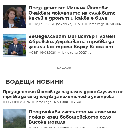
Президентът Илияна Йотова:
Очаквам докладите на службите
какъв е дронът и каква е била
неговата роля
10:18, 09.08.2026 (обновена)
7211
Чете се за: 02:50 мин.
Земеделският министър Пламен
Абровски: Държавата трябва да
засили контрола върху вноса от
трети страни
08:51, 09.08.2026
Чете се за: 09:27 мин.
Реклама
ВОДЕЩИ НОВИНИ
Президентът Йотова за падналия дрон: Случаят не
трябва да се използва за политическа употреба
19:39, 09.08.2026
Чете се за: 02:50 мин.
У нас
Продължава гасенето на големия
пожар край бобошевското село
Висока могила
19:55, 09.08.2026
Чете се за: 00:57 мин.
У нас