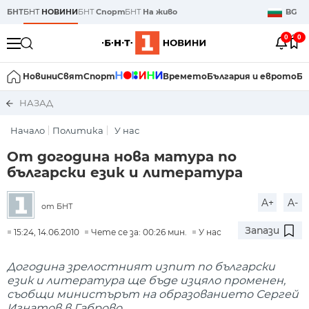
БНТ
БНТ
НОВИНИ
БНТ
Спорт
БНТ
На живо
BG
0
0
Новини
Свят
Спорт
Времето
България и еврото
Би
НАЗАД
Начало
Политика
У нас
От догодина нова матура по
български език и литература
A+
A-
от БНТ
Запази
15:24, 14.06.2010
Чете се за: 00:26 мин.
У нас
Догодина зрелостният изпит по български
език и литература ще бъде изцяло променен,
съобщи министърът на образованието Сергей
Игнатов в Габрово.