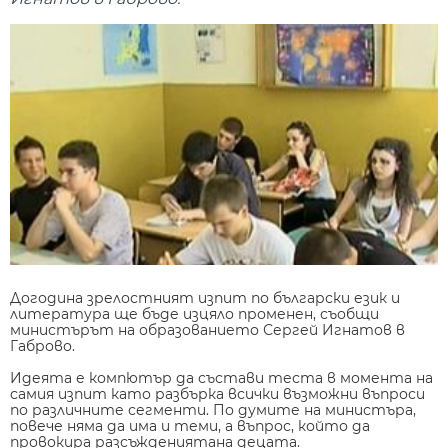
Догодина зрелостният изпит по български език и
литература ще бъде изцяло променен, съобщи
министърът на образованието Сергей Игнатов в
Габрово.
Идеята е компютър да състави теста в момента на
самия изпит като разбърка всички възможни въпроси
по различните сегменти. По думите на министъра,
повече няма да има и теми, а въпрос, който да
провокира разсъждениятана децата.