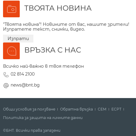
ТВОЯТА НОВИНА
"Твоята новина"! Новините от вас, нашите зрители!
Изпратете текст, снимки, видео.
Изпрати
ВРЪЗКА С НАС
Всичко най-важно в твоя телефон
02 814 2100
news@bnt.bg
Общи условия за ползване
Обратна връзка
СЕМ
ECPT
Политика за защита на личните данни
©БНТ. Всички права запазени