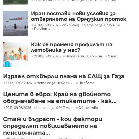
Иран постави нови условия за
отварянето на Ормузкия проток
18:09, 09.08.2026 (обновена)
Чете се за: 03:15 мин.
По света
Как се променя профилът на
летовника у нас?
21:08, 09.08.2026
Чете се за: 03:07 мин.
У нас
Израел отхвърли плана на САЩ за Газа
17:12, 09.08.2026
Чете се за: 01:42 мин.
По света
Цените в евро: Край на двойното
обозначаване на етикетите - как...
19:11, 09.08.2026
Чете се за: 02:47 мин.
Общество
Стаж и възраст - кои фактори
определят повишаването на
пенсионната...