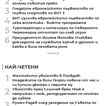
2
големи събития пряко
3
Гледайте европейското първенство по
плувни спортове по БНТ 3
4
БНТ излъчва европейското първенство по
лека атлетика - вижте програмата
5
Туроператори и хотелиери по Северното
Черноморие отчитат по-слаб сезон
6
Президентът Илияна Йотова: Очаквам
докладите на службите какъв е дронът и
каква е била неговата роля
Реклама
НАЙ-ЧЕТЕНИ
1
Жестокото убийство в Пловдив:
Младежите са били Георги повече от час и
си купили дюнери с парите му
2
Убийство край Слънчев бряг: Мъж е
намушкан с нож, заподозреният се опитал
да избяга
3
Румен Радев след заседание на Съвета по