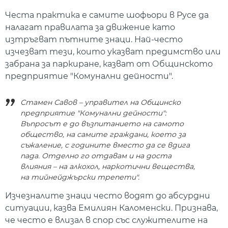
Честа практика е самите шофьори в Русе да
налагат правилата за движение като
изтръгват пътните знаци. Най-често
изчезват тези, които указват предимство или
забрана за паркиране, казват от Общинското
предприятие "Комунални дейности".
Стамен Савов – управител на Общинско
предприятие "Комунални дейности":
Въпросът е до възпитанието на самото
общество, на самите граждани, което за
съжаление, с годините вместо да се вдига
пада. Отделно го отдавам и на доста
влияния – на алкохол, наркотични вещества,
на тийнейджърски трепети".
Изчезналите знаци често водят до абсурдни
ситуации, казва Емилиян Каломенски. Признава,
че често е влизал в спор със служителите на