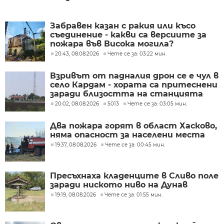
Забравен казан с ракия или късо
съединение - какви са версиите за
пожара във Висока могила?
20:43, 08.08.2026
Чете се за: 03:22 мин.
Взривът от падналия дрон се е чул в
село Кардам - хората са притеснени
заради близостта на станцията
20:02, 08.08.2026
5013
Чете се за: 03:05 мин.
Два пожара горят в област Хасково,
няма опасност за населени места
19:37, 08.08.2026
Чете се за: 00:45 мин.
Пресъхнаха кладенците в Сливо поле
заради ниското ниво на Дунав
19:19, 08.08.2026
Чете се за: 01:55 мин.