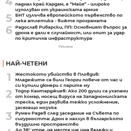
4
паднал край Кардам, е “Майя” - широко
използван от украинската армия
5
БНТ излъчва европейското първенство по
лека атлетика - вижте програмата
6
Радослав Рибарски, ПП: Основният въпрос за
дрона е дали е случайност, или опит за удар
по критична инфраструктура
Реклама
НАЙ-ЧЕТЕНИ
1
Жестокото убийство в Пловдив:
Младежите са били Георги повече от час и
си купили дюнери с парите му
2
Тодор Кантарджиев: Ако 200 души са ухапани
от комар, носещ вируса на Западнонилската
треска, един развива тежко усложнение,
засягащо мозъка
3
Румен Радев след заседание на Съвета по
сигурността: Дрон е нахлул в българското
въздушно пространство
До 38° утре, на места ще има валежи и