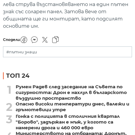
лева струва възстановяването на един пътен
знак със соларен панел. Затова вече от
общината ще ги монтират, като подсилят
основите им.
Сподели
#пътни знаци
ТОП 24
1
Румен Радев след заседание на Съвета по
сигурността: Дрон е нахлул в българското
въздушно пространство
2
Опасно високи температури днес, валежи и
гръмотевици утре
3
Гонка с полицията в столичния квартал
"Борово", задържан е мъж, у когото са
намерени дрога и 460 000 евро
Министерството на отбраната: Дронът,