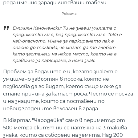
реда именно заради липсващи табели.
Реклама
Емилиян Каломенски: Ти не знаеш улицата с
предимство ли е, без предимство ли е. Това е
най-опасното. Иначе за паркирането пак е
опасно до толкова, че могат да те глобят
като застанеш на някое място, което не е
правилно за паркиране, а няма знак.
Проблем за водачите е и, когато знакът е
умишлено завъртян в посока, която не
позволява да го видят, което също може да
стане причина за катастрофа. Често се посяга
и на знаците, които са поставени по
новоизградените велоалеи в града.
В квартал "Чародейка" само в периметър от
500 метра екипът ни се натъкна на 3 такива
знака, които са съборени на земята. Над 200