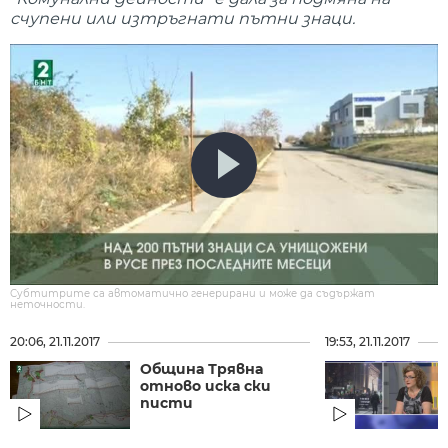
счупени или изтръгнати пътни знаци.
Субтитрите са автоматично генерирани и може да съдържат
неточности.
20:06, 21.11.2017
19:53, 21.11.2017
Община Трявна
отново иска ски
писти