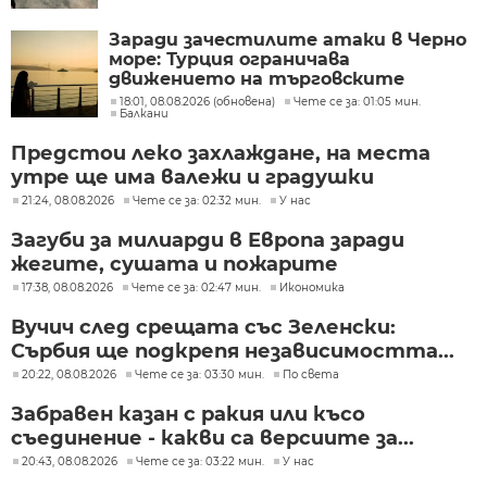
Заради зачестилите атаки в Черно
море: Турция ограничава
движението на търговските
кораби
18:01, 08.08.2026 (обновена)
Чете се за: 01:05 мин.
Балкани
Предстои леко захлаждане, на места
утре ще има валежи и градушки
21:24, 08.08.2026
Чете се за: 02:32 мин.
У нас
Загуби за милиарди в Европа заради
жегите, сушата и пожарите
17:38, 08.08.2026
Чете се за: 02:47 мин.
Икономика
Вучич след срещата със Зеленски:
Сърбия ще подкрепя независимостта...
20:22, 08.08.2026
Чете се за: 03:30 мин.
По света
Забравен казан с ракия или късо
съединение - какви са версиите за...
20:43, 08.08.2026
Чете се за: 03:22 мин.
У нас