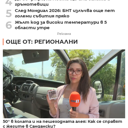
4
гръмотевици
5
След Мондиал 2026: БНТ излъчва още пет
големи събития пряко
6
Жълт код за високи температури в 5
области утре
Реклама
ОЩЕ ОТ: РЕГИОНАЛНИ
50° в колата и на пешеходната алея: Как се справят
с жегите в Сандански?