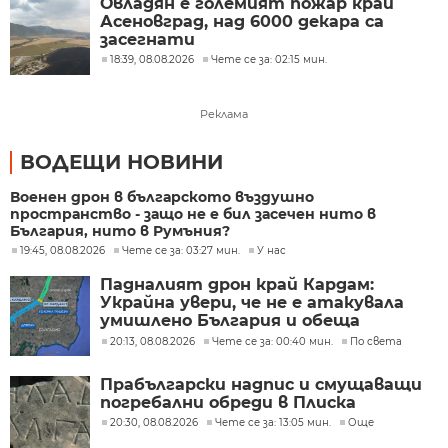
Овладян е големият пожар край
Асеновград, над 6000 декара са
засегнати
18:39, 08.08.2026
Чете се за: 02:15 мин.
Реклама
ВОДЕЩИ НОВИНИ
Военен дрон в българското въздушно
пространство - защо не е бил засечен нито в
България, нито в Румъния?
19:45, 08.08.2026
Чете се за: 03:27 мин.
У нас
Падналият дрон край Кардам:
Украйна увери, че не е атакувала
умишлено България и обеща
разследване
20:13, 08.08.2026
Чете се за: 00:40 мин.
По света
Прабългарски надпис и смущаващи
погребални обреди в Плиска
20:30, 08.08.2026
Чете се за: 13:05 мин.
Още