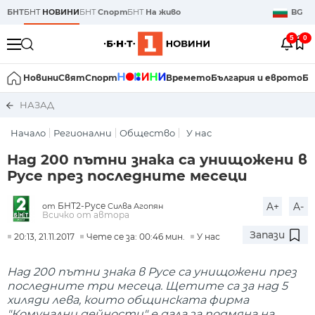
БНТ
БНТ
НОВИНИ
БНТ
Спорт
БНТ
На живо
BG
5
0
Новини
Свят
Спорт
Времето
България и еврото
Би
НАЗАД
Начало
Регионални
Общество
У нас
Над 200 пътни знака са унищожени в
Русе през последните месеци
БНТ2-Русе
A+
A-
от
Силва Агопян
Всичко от автора
Запази
20:13, 21.11.2017
Чете се за: 00:46 мин.
У нас
Над 200 пътни знака в Русе са унищожени през
последните три месеца. Щетите са за над 5
хиляди лева, които общинската фирма
"Комунални дейности" е дала за подмяна на