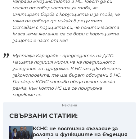
направи мнозинството в НС. Тоест да си
носят отговорността за това, че
имитират борба с корупцията и за това, че
няма да доведе до никакъв резултат.
Оставам с позицията си, че политическата
класа няма желание да се бори с корупцията,
защото е част от нея.
Мустафа Карадайъ - председател на ДПС:
Нашата позиция мисля, че на предишното
заседание го изразихме. В НС има два внесени
законопроекта, те ще бъдат обсъдени в НС.
По-скоро КСНС направи обща политическа
рамка, към която НС ще се придържа
надяваме се.
Реклама
СВЪРЗАНИ СТАТИИ:
КСНС не постигна съгласие за
ролята и функциите на бъдещия