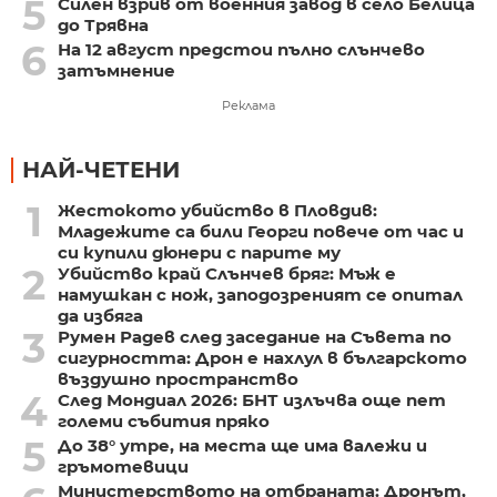
5
Силен взрив от военния завод в село Белица
до Трявна
6
На 12 август предстои пълно слънчево
затъмнение
Реклама
НАЙ-ЧЕТЕНИ
1
Жестокото убийство в Пловдив:
Младежите са били Георги повече от час и
си купили дюнери с парите му
2
Убийство край Слънчев бряг: Мъж е
намушкан с нож, заподозреният се опитал
да избяга
3
Румен Радев след заседание на Съвета по
сигурността: Дрон е нахлул в българското
въздушно пространство
4
След Мондиал 2026: БНТ излъчва още пет
големи събития пряко
5
До 38° утре, на места ще има валежи и
гръмотевици
Министерството на отбраната: Дронът,