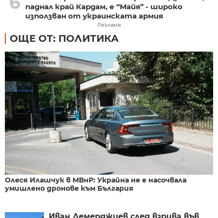
6
паднал край Кардам, е “Майя” - широко
използван от украинската армия
Реклама
ОЩЕ ОТ: ПОЛИТИКА
Олеся Илашчук в МВнР: Украйна не е насочвала
умишлено дронове към България
Иван Демерджиев след взрива във