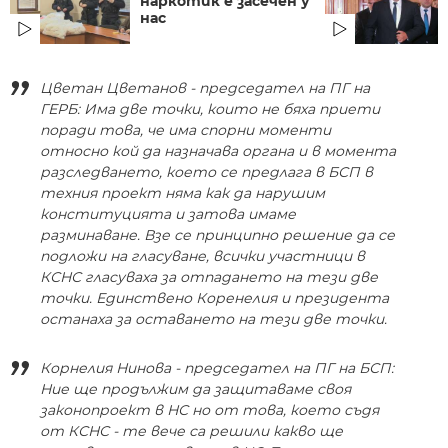
наркотик е засечен у
нас
Цветан Цветанов - председател на ПГ на
ГЕРБ: Има две точки, които не бяха приети
поради това, че има спорни моменти
относно кой да назначава органа и в момента
разследването, което се предлага в БСП в
техния проект няма как да нарушим
конституцията и затова имаме
разминаване. Взе се принципно решение да се
подложи на гласуване, всички участници в
КСНС гласуваха за отпадането на тези две
точки. Единствено Коренелия и президента
останаха за оставането на тези две точки.
Корнелия Нинова - председател на ПГ на БСП:
Ние ще продължим да защитаваме своя
законопроект в НС но от това, което съдя
от КСНС - те вече са решили какво ще