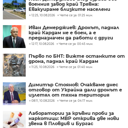
военния завод край Трявна:
Евакуираме близките населени
места
12:25, 10.08.2026
Чете се за: 01:25 мин.
Иван Демерджиев: Дронът, паднал
край Кардам не е боен, а е
предназначен да работи с други
дронове
12:17, 10.08.2026
Чете се за: 00:45 мин.
Първо по БНТ: Вижте останките от
дрона, паднал край Кардам
11:25, 10.08.2026
Чете се за: 01:40 мин.
Димитър Стоянов: Очакваме днес
отговор от Украйна дали дронът е
излетял от тяхна територия
08:11, 10.08.2026
Чете се за: 04:17 мин.
Лаборатории за кръвни проби за
наркотици: МВР открива две нови
звена в Пловдив и Бургас