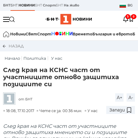
БНТ
БНТ
НОВИНИ
БНТ
Спорт
БНТ
На живо
BG
5
0
Новини
Свят
Спорт
Времето
България и еврото
Би
НАЗАД
Начало
Политика
У нас
След края на КСНС част от
участниците отново защитиха
позициите си
A+
A-
от БНТ
Запази
18:08, 17.10.2017
Чете се за: 00:36 мин.
У нас
След края на КСНС част от участниците
отново защитиха мнението си и позициите