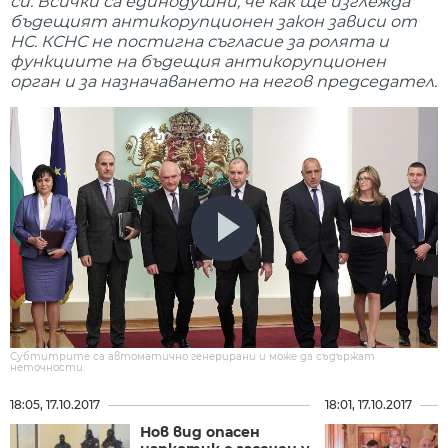
си. Всички са единодушни, че как ще изглежда
бъдещият антикорупционен закон зависи от
НС. КСНС не постигна съгласие за ролята и
функциите на бъдещия антикорупционен
орган и за назначаването на негов председател.
Субтитрите са автоматично генерирани и може да съдържат
неточности.
18:05, 17.10.2017
18:01, 17.10.2017
Нов вид опасен