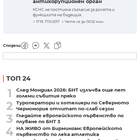
антикорупционен орган
КСНС не постигна съгласие за ролята и
функциите на бъдещия...
17:19, 17.10.2017
Чете се за: 00:52 мин.
Сподели
ТОП 24
1
След Мондиал 2026: БНТ излъчва още пет
големи събития пряко
2
Туроператори и хотелиери по Северното
Черноморие отчитат по-слаб сезон
3
Гледайте европейското първенство по
плуване по БНТ 3
4
НА ЖИВО от Бирмингам: Европейското
първенство по лека атлетика