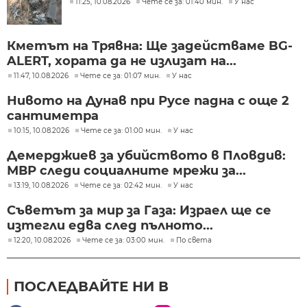
11:25, 10.08.2026
Чете се за: 01:40 мин.
У нас
Кметът на Трявна: Ще задействаме BG-
ALERT, хората да не излизат на...
11:47, 10.08.2026
Чете се за: 01:07 мин.
У нас
Нивото на Дунав при Русе падна с още 2
сантиметра
10:15, 10.08.2026
Чете се за: 01:00 мин.
У нас
Демерджиев за убийството в Пловдив:
МВР следи социалните мрежи за...
13:19, 10.08.2026
Чете се за: 02:42 мин.
У нас
Съветът за мир за Газа: Израел ще се
изтегли едва след пълното...
12:20, 10.08.2026
Чете се за: 03:00 мин.
По света
ПОСЛЕДВАЙТЕ НИ В