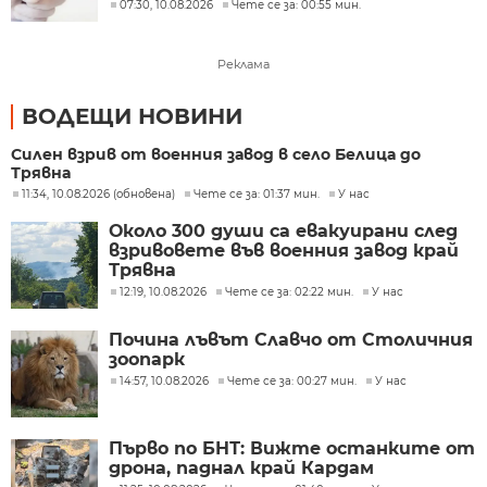
07:30, 10.08.2026
Чете се за: 00:55 мин.
Реклама
ВОДЕЩИ НОВИНИ
Силен взрив от военния завод в село Белица до
Трявна
11:34, 10.08.2026 (обновена)
Чете се за: 01:37 мин.
У нас
Около 300 души са евакуирани след
взривовете във военния завод край
Трявна
12:19, 10.08.2026
Чете се за: 02:22 мин.
У нас
Почина лъвът Славчо от Столичния
зоопарк
14:57, 10.08.2026
Чете се за: 00:27 мин.
У нас
Първо по БНТ: Вижте останките от
дрона, паднал край Кардам