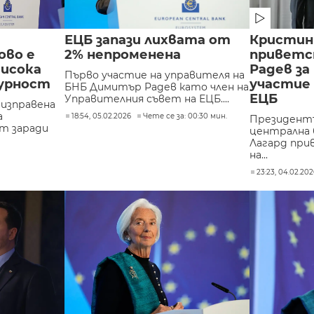
ЕЦБ запази лихвата от
Кристин
ово е
2% непроменена
приветс
висока
Радев за
Първо участие на управителя на
гурност
участие 
БНБ Димитър Радев като член на
ЕЦБ
Управителния съвет на ЕЦБ....
 изправена
а
18:54, 05.02.2026
Чете се за: 00:30 мин.
Президент
т заради
централна 
Лагард при
на...
23:23, 04.02.20