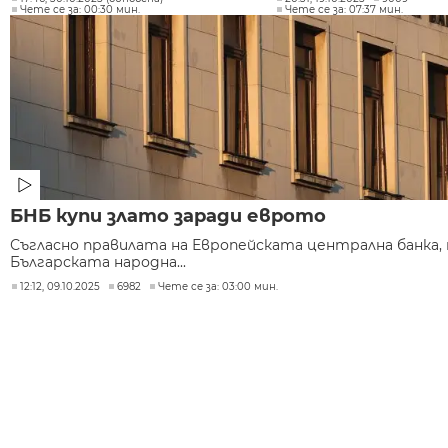
Чете се за: 00:30 мин.
Чете се за: 07:37 мин.
БНБ купи злато заради еврото
Съгласно правилата на Европейската централна банка,
Българската народна...
12:12, 09.10.2025
6982
Чете се за: 03:00 мин.