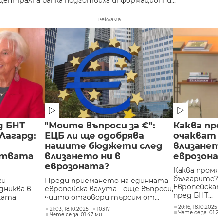
централна банка подготвиха информационни...
Реклама
д БНТ
"Моите въпроси за €":
Каква пр
Лагард:
ЕЦБ ли ще одобрява
очакват
нашите бюджети след
влизане
ствата
влизането ни в
еврозон
еврозоната?
Каква пром
българите
ки
Преди приемането на единната
Европейска
дниква в
европейска валута - още въпроси,
пред БНТ...
ката
чиито отговори търсим от...
20:16, 18.10.2025
21:03, 18.10.2025
10317
Чете се за: 01:
Чете се за: 01:47 мин.