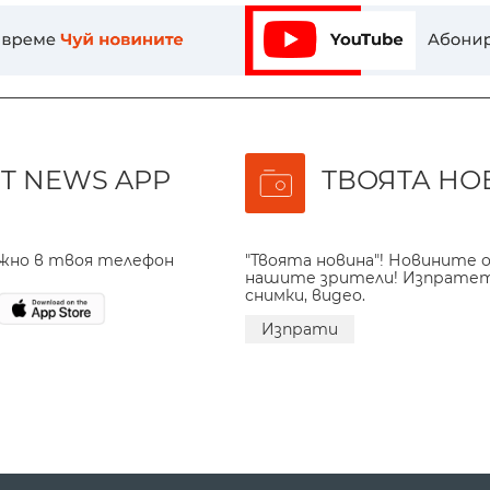
T NEWS APP
ТВОЯТА НО
ажно в твоя телефон
"Твоята новина"! Новините о
нашите зрители! Изпрате
снимки, видео.
Изпрати