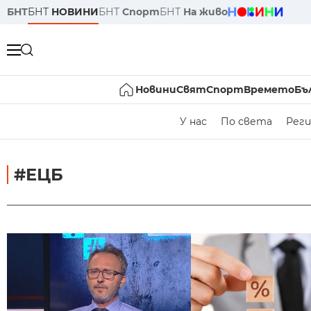
БНТ
БНТ
НОВИНИ
БНТ
Спорт
БНТ
На живо
Новини
Свят
Спорт
Времето
Бъ
У нас
По света
Реги
#ЕЦБ