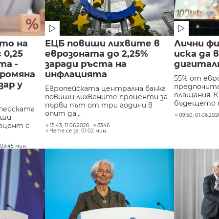
то на
ЕЦБ повиши лихвите в
Лични фи
 0,25
еврозоната до 2,25%
иска да 
та -
заради ръста на
дигитал
промяна
инфлацията
55% от ев
зар у
предпочит
Европейската централна банка
плащания. К
повиши лихвените проценти за
бъдещето на
първи път от три години в
опейската
опит да...
09:50, 01.06.202
иши
роцент с
15:43, 11.06.2026
8346
Чете се за: 01:02 мин.
 03:45 мин.