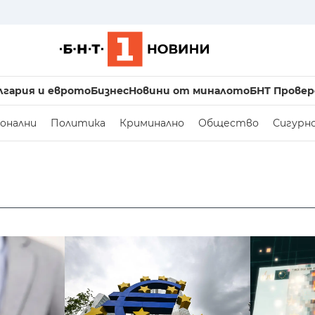
лгария и еврото
Бизнес
Новини от миналото
БНТ Провер
онални
Политика
Криминално
Общество
Сигурн