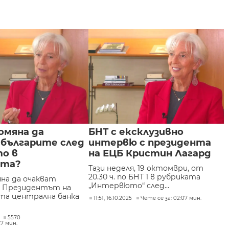
омяна да
БНТ с ексклузивно
 българите след
интервю с президента
то в
на ЕЦБ Кристин Лагард
ата?
Тази неделя, 19 октомври, от
20.30 ч. по БНТ 1 в рубриката
яна да очакват
„Интервюто“ след...
? Президентът на
та централна банка
11:51, 16.10.2025
Чете се за: 02:07 мин.
5570
27 мин.