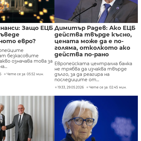
нанси: Защо ЕЦБ
Димитър Радев: Ако ЕЦБ
въведе
действа твърде късно,
ното евро?
цената може да е по-
голяма, отколкото ако
ропейците
действа по-рано
ат безкасовите
акво означава това за
Европейската централна банка
...
не трябва да изчаква твърде
дълго, за да реагира на
6
Чете се за: 05:52 мин.
последиците от...
19:33, 29.05.2026
Чете се за: 02:45 мин.