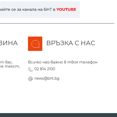
ВИНА
ВРЪЗКА С НАС
т вас,
Всичко най-важно в твоя телефон
те текст,
02 814 2100
news@bnt.bg