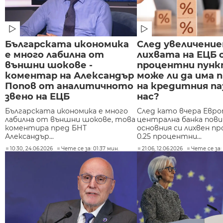
Българската икономика
След увеличение
е много лабилна от
лихвата на ЕЦБ с
външни шокове -
процентни пунк
коментар на Александър
може ли да има 
Попов от аналитичното
на кредитния па
звено на ЕЦБ
нас?
Българската икономика е много
След като вчера Евр
лабилна от външни шокове, това
централна банка пов
коментира пред БНТ
основния си лихвен п
Александър...
0.25 процентни...
10:30, 24.06.2026
Чете се за: 01:37 мин.
21:06, 12.06.2026
Чете се за: