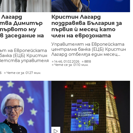
 Лагард
Кристин Лагард
тва Димитър
поздравява България за
 първото му
първия ѝ месец като
в заседание на
член на еврозоната
Управителят на Европейската
централна банка (ЕЦБ) Кристин
ът на Европейската
Лагард отбеляза един месец...
банка (ЕЦБ) Кристин
ветства управителя
14:46, 01.02.2026
8818
Чете се за: 01:10 мин.
26
Чете се за: 01:27 мин.