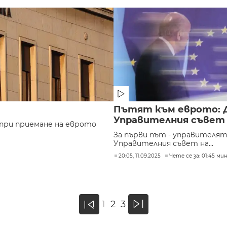
Пътят към еврото: Д
Управителния съвет 
 при приемане на еврото
За първи път - управителят
Управителния съвет на...
20:05, 11.09.2025
Чете се за: 01:45 мин
»
1
2
3
«