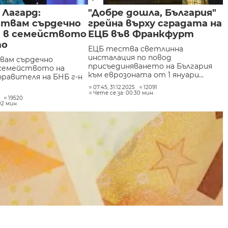
 Лагард:
"Добре дошла, България"
твам сърдечно
грейна върху сградата на
я в семейството
ЕЦБ във Франкфурт
то
ЕЦБ тества светлинна
инсталация по повод
вам сърдечно
присъединяването на България
 семейството на
към еврозоната от 1 януари...
правителя на БНБ г-н
07:45, 31.12.2025
12091
Чете се за: 00:30 мин.
19520
02 мин.