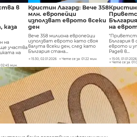
ства в
Кристин Лагард: Вече 358
Кристин
млн. европейци
Приветс
използват еврото всеки
Българи
, каза
ден
на евро
Вече 358 милиона европейци
"Приветст
използват еврото като своя
България в
н на
валута всеки ден, след като
еврото и у
 ще участва
България стана...
Радев в...
иката на
15:30, 02.01.2026
Чете се за: 01:22 мин.
15:05, 01.01.2026
Чете се за: 01:
 02:45 мин.