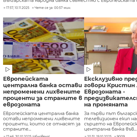
Българската народна банка съвместно с Европейската 
17:57, 10.11.2025
Чете се за: 00:57 мин.
Европейската
Ексклузивно пре
централна банка остави
говори Кристин 
непроменени лихвените
Еврозоната -
проценти за страните в
предизвикател
еврозоната
на промяната
Европейската централна банка
За първи път българс
остави непроменени лихвените
телевизионен екип на
проценти, които се отнасят за
сърцето на Европейс
страните...
централна банка във...
17:46, 30.10.2025 (обновена)
20:31, 19.10.2025
9009