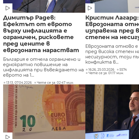
Димитър Радев:
Кристин Лагард:
Ефектът от еврото
Еврозоната отн
върху инфлацията е
изправена пред 
ограничен, рисковете
степен на неси
пред цените в
Еврозоната отново е
еврозоната нарастват
пред висока степен н
несигурност, този пъ
България е отчела ограничено и
конфликта в...
еднократно повишение на
инфлацията при въвеждането на
16:26, 25.03.2026
5574
Чете се за: 01:17 мин.
еврото на 1...
13:13, 07.04.2026
Чете се за: 02:47 мин.