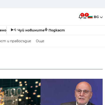
6
0
BG
ено
Чуй новините
Подкаст
ост и правосъдие
Още