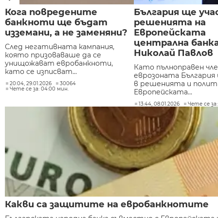
Кога повредените
България ще уча
банкноти ще бъдат
решенията на
изземани, а не заменяни?
Европейската
централна банка
След негативната кампания,
Николай Павлов
която призоваваше да се
унищожават евробанкноти,
Като пълноправен чле
като се изписват...
еврозоната България
в решенията и полит
20:04, 29.01.2026
30064
Чете се за: 04:00 мин.
Европейската...
13:44, 08.01.2026
Чете се за:
Какви са защитите на евробанкнотите