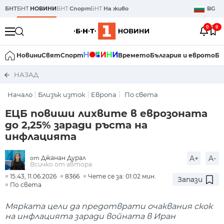
БНТ
БНТ
НОВИНИ
БНТ
Спорт
БНТ
На живо
BG
0
0
Новини
Свят
Спорт
Времето
България и еврото
Би
НАЗАД
Начало
Близък изток
Европа
По света
ЕЦБ повиши лихвите в еврозоната
до 2,25% заради ръста на
инфлацията
Джанан Дурал
A+
A-
от
Всичко от автора
15:43, 11.06.2026
8366
Чете се за: 01:02 мин.
Запази
По света
Мярката цели да предотврати очаквания скок
на инфлацията заради войната в Иран