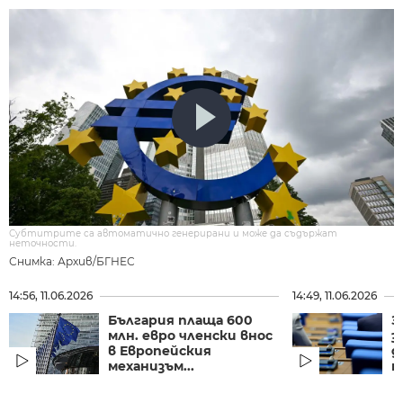
Субтитрите са автоматично генерирани и може да съдържат
неточности.
Снимка: Архив/БГНЕС
14:56, 11.06.2026
14:49, 11.06.2026
България плаща 600
З
млн. евро членски внос
з
в Европейския
д
механизъм...
п