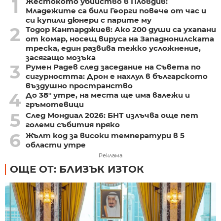
1
Жестокото убийство в Пловдив:
Младежите са били Георги повече от час и
си купили дюнери с парите му
2
Тодор Кантарджиев: Ако 200 души са ухапани
от комар, носещ вируса на Западнонилската
треска, един развива тежко усложнение,
засягащо мозъка
3
Румен Радев след заседание на Съвета по
сигурността: Дрон е нахлул в българското
въздушно пространство
4
До 38° утре, на места ще има валежи и
гръмотевици
5
След Мондиал 2026: БНТ излъчва още пет
големи събития пряко
6
Жълт код за високи температури в 5
области утре
Реклама
ОЩЕ ОТ: БЛИЗЪК ИЗТОК