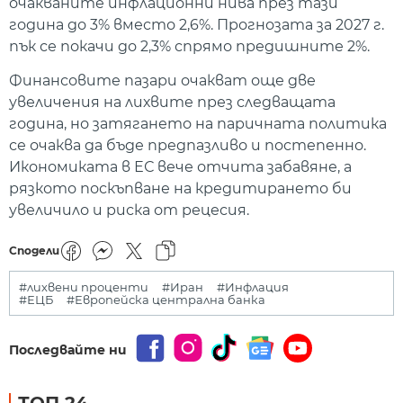
очакваните инфлационни нива през тази
година до 3% вместо 2,6%. Прогнозата за 2027 г.
пък се покачи до 2,3% спрямо предишните 2%.
Финансовите пазари очакват още две
увеличения на лихвите през следващата
година, но затягането на паричната политика
се очаква да бъде предпазливо и постепенно.
Икономиката в ЕС вече отчита забавяне, а
рязкото поскъпване на кредитирането би
увеличило и риска от рецесия.
Сподели
#лихвени проценти
#Иран
#Инфлация
#ЕЦБ
#Европейска централна банка
Последвайте ни
ТОП 24