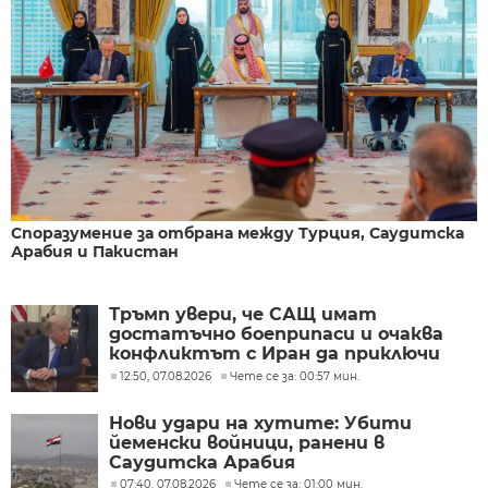
Споразумение за отбрана между Турция, Саудитска
Арабия и Пакистан
Тръмп увери, че САЩ имат
достатъчно боеприпаси и очаква
конфликтът с Иран да приключи
скоро
12:50, 07.08.2026
Чете се за: 00:57 мин.
Нови удари на хутите: Убити
йеменски войници, ранени в
Саудитска Арабия
07:40, 07.08.2026
Чете се за: 01:00 мин.