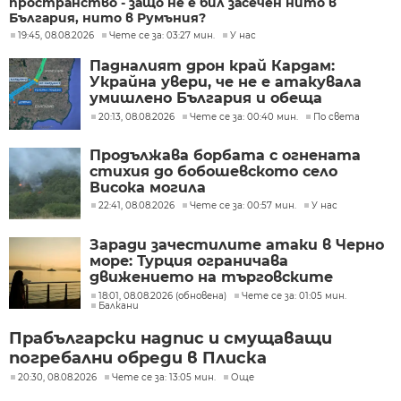
пространство - защо не е бил засечен нито в
България, нито в Румъния?
19:45, 08.08.2026
Чете се за: 03:27 мин.
У нас
Падналият дрон край Кардам:
Украйна увери, че не е атакувала
умишлено България и обеща
разследване
20:13, 08.08.2026
Чете се за: 00:40 мин.
По света
Продължава борбата с огнената
стихия до бобошевското село
Висока могила
22:41, 08.08.2026
Чете се за: 00:57 мин.
У нас
Заради зачестилите атаки в Черно
море: Турция ограничава
движението на търговските
кораби
18:01, 08.08.2026 (обновена)
Чете се за: 01:05 мин.
Балкани
Прабългарски надпис и смущаващи
погребални обреди в Плиска
20:30, 08.08.2026
Чете се за: 13:05 мин.
Още