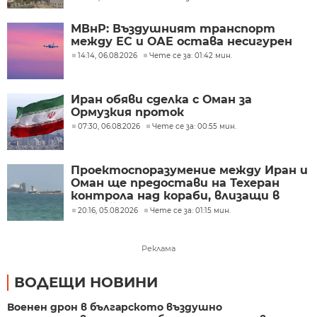
МВнР: Въздушният транспорт
между ЕС и ОАЕ остава несигурен
14:14, 06.08.2026
Чете се за: 01:42 мин.
Иран обяви сделка с Оман за
Ормузкия проток
07:30, 06.08.2026
Чете се за: 00:55 мин.
Проектоспоразумение между Иран и
Оман ще предостави на Техеран
контрола над кораби, влизащи в
Персийския залив?
20:16, 05.08.2026
Чете се за: 01:15 мин.
Реклама
ВОДЕЩИ НОВИНИ
Военен дрон в българското въздушно