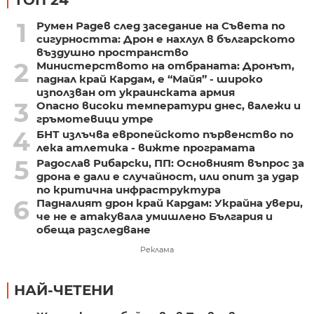
1
Румен Радев след заседание на Съвета по
сигурността: Дрон е нахлул в българското
въздушно пространство
2
Министерството на отбраната: Дронът,
паднал край Кардам, е “Майя” - широко
използван от украинската армия
3
Опасно високи температури днес, валежи и
гръмотевици утре
4
БНТ излъчва европейското първенство по
лека атлетика - вижте програмата
5
Радослав Рибарски, ПП: Основният въпрос за
дрона е дали е случайност, или опит за удар
по критична инфраструктура
6
Падналият дрон край Кардам: Украйна увери,
че не е атакувала умишлено България и
обеща разследване
Реклама
НАЙ-ЧЕТЕНИ