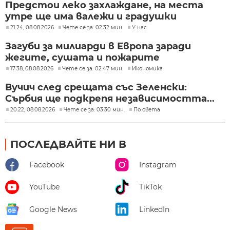
Предстои леко захлаждане, на места
утре ще има валежи и градушки
21:24, 08.08.2026
Чете се за: 02:32 мин.
У нас
Загуби за милиарди в Европа заради
жегите, сушата и пожарите
17:38, 08.08.2026
Чете се за: 02:47 мин.
Икономика
Вучич след срещата със Зеленски:
Сърбия ще подкрепя независимостта...
20:22, 08.08.2026
Чете се за: 03:30 мин.
По света
ПОСЛЕДВАЙТЕ НИ В
Facebook
Instagram
YouTube
TikTok
Google News
LinkedIn