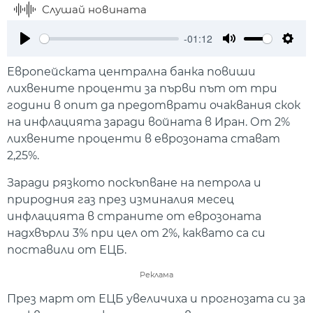
Слушай новината
-01:12
Play
Mute
Setti
Европейската централна банка повиши
лихвените проценти за първи път от три
години в опит да предотврати очаквания скок
на инфлацията заради войната в Иран. От 2%
лихвените проценти в еврозоната стават
2,25%.
Заради рязкото поскъпване на петрола и
природния газ през изминалия месец
инфлацията в страните от еврозоната
надхвърли 3% при цел от 2%, каквато са си
поставили от ЕЦБ.
Реклама
През март от ЕЦБ увеличиха и прогнозата си за