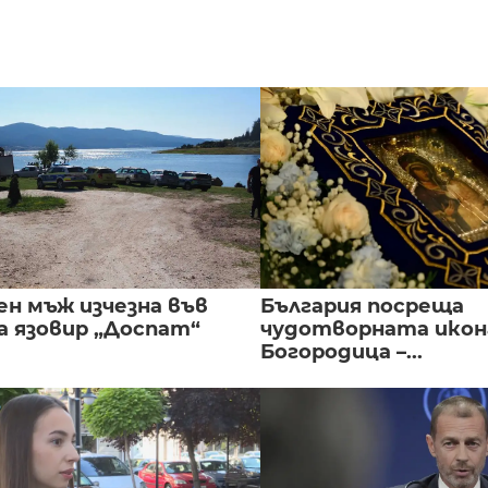
ен мъж изчезна във
България посреща
а язовир „Доспат“
чудотворната икон
Богородица –...