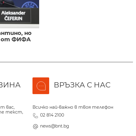
нтино, но
и от ФИФА
ВИНА
ВРЪЗКА С НАС
т вас,
Всичко най-важно в твоя телефон
те текст,
02 814 2100
news@bnt.bg