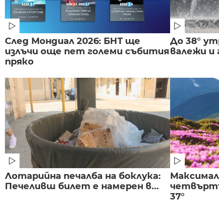
След Мондиал 2026: БНТ ще
До 38° ут
излъчи още пет големи събития
валежи и
пряко
Лотарийна печалба на боклука:
Максима
Печеливш билет е намерен в...
четвъртъ
37°