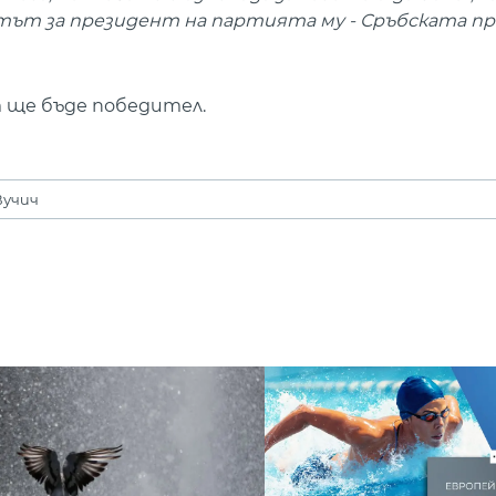
датът за президент на партията му - Сръбската п
 ще бъде победител.
Вучич