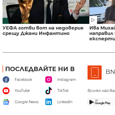
УЕФА готви вот на недоверие
Ива Миха
срещу Джани Инфантино
направил
експертиз
ПОСЛЕДВАЙТЕ НИ В
BN
Facebook
Instagram
Всичко най-в
YouTube
TikTok
Google News
LinkedIn