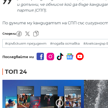
и допълни, че обмисля кой да бъде канди
партия (СПП).
По думите му кандидатът на СПП със сигурност
Сподели
#сръбският президент
#подава оставка
#Александър 
Последвайте ни
ТОП 24