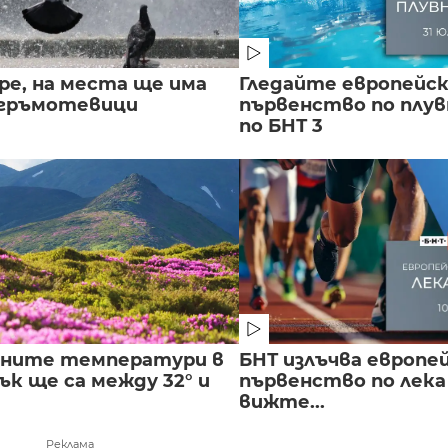
ре, на места ще има
Гледайте европейс
 гръмотевици
първенство по плу
по БНТ 3
лните температури в
БНТ излъчва европе
к ще са между 32° и
първенство по лека
вижте...
Реклама