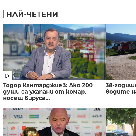
НАЙ-ЧЕТЕНИ
Тодор Кантарджиев: Ако 200
38-годиш
души са ухапани от комар,
водите н
носещ вируса...