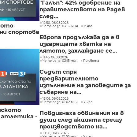
"Галъп": 42% одобрение на
правителството на Радев
след...
12:50, 06.08.2026
кото
Чете се за: 03:52 мин.
У нас
вни спортове
Европа продължава да е в
изгарящата хватка на
лятото, захлаждане се...
11:46, 06.08.2026
Чете се за: 02:15 мин.
По света
Съдът спря
предварителното
изпълнение на заповедите за
събаряне на...
15:06, 06.08.2026
Чете се за: 01:02 мин.
У нас
йското
Повдигнаха обвинения на 8
 атлетика -
души след акцията срещу
производството на...
10:56, 06.08.2026
Чете се за: 01:55 мин.
У нас