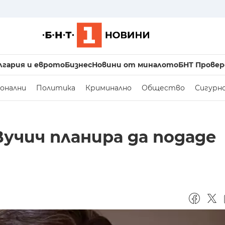
лгария и еврото
Бизнес
Новини от миналото
БНТ Провер
онални
Политика
Криминално
Общество
Сигурн
учич планира да подаде