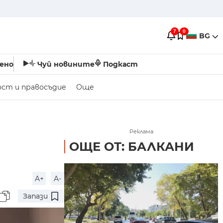
7
0
BG
ено
Чуй новините
Подкаст
ост и правосъдие
Още
Реклама
ОЩЕ ОТ: БАЛКАНИ
A+
A-
Запази