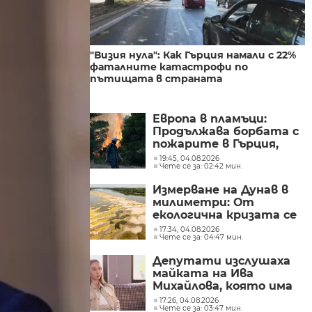
"Визия нула": Как Гърция намали с 22%
фаталните катастрофи по
пътищата в страната
Европа в пламъци:
Продължава борбата с
пожарите в Гърция,
Испания и Нидерландия
19:45, 04.08.2026
Чете се за: 02:42 мин.
Измерване на Дунав в
милиметри: От
екологична кризата се
превръща в
17:34, 04.08.2026
Чете се за: 04:47 мин.
икономическа
Депутати изслушаха
майката на Ива
Михайлова, която има
забрана да се лекува у
17:26, 04.08.2026
Чете се за: 03:47 мин.
нас