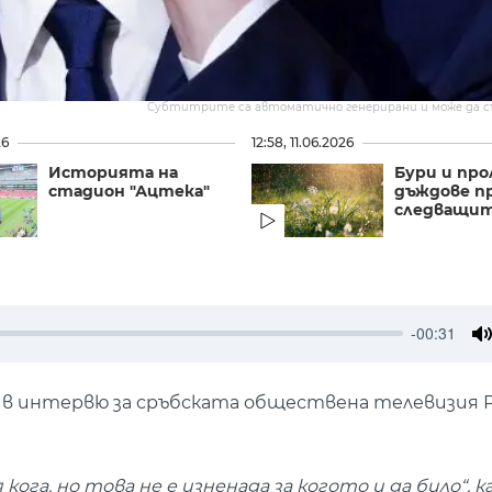
Субтитрите са автоматично генерирани и може да 
26
12:58, 11.06.2026
Историята на
Бури и пр
стадион "Ацтека"
дъждове п
следващит
-00:31
M
в интервю за сръбската обществена телевизия РТ
ога, но това не е изненада за когото и да било“, к