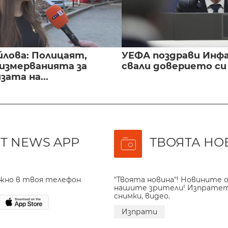
йлова: Полицаят,
УЕФА поздрави Инфа
 измерванията за
свали доверието с
ата на...
T NEWS APP
ТВОЯТА НО
ажно в твоя телефон
"Твоята новина"! Новините о
нашите зрители! Изпрате
снимки, видео.
Изпрати