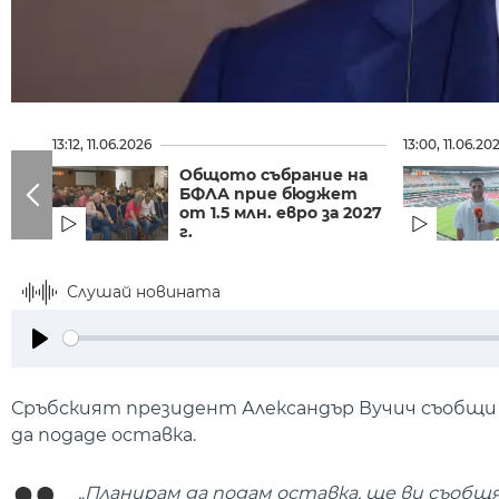
13:12, 11.06.2026
13:00, 11.06.20
Общото събрание на
БФЛА прие бюджет
от 1.5 млн. евро за 2027
г.
Слушай новината
Play
Сръбският президент Александър Вучич съобщи 
да подаде оставка.
„Планирам да подам оставка, ще ви съобщя к