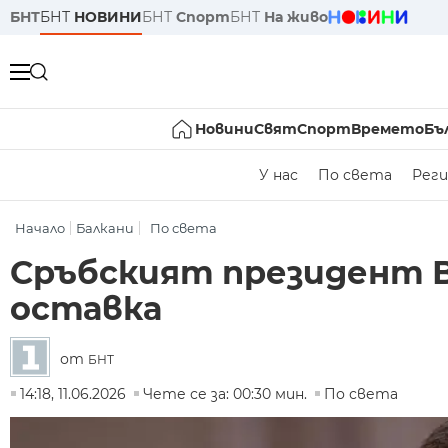
БНТ
БНТ
НОВИНИ
БНТ
Спорт
БНТ
На живо
Новини
Свят
Спорт
Времето
Бъ
У нас
По света
Реги
Начало
Балкани
По света
Сръбският президент В
оставка
от
БНТ
14:18, 11.06.2026
Чете се за: 00:30 мин.
По света