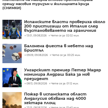
срещу масовия туризъм и жилищната криза
(СНИМКИ)
Испанските власти провериха около
200 пристигащи от Италия след
възстановяването на граничния
контрол
13:01, 09.08.2026
Чете се за: 02:02 мин.
Балонена фиеста в небето над
Бристъл
09:09, 09.08.2026
Чете се за: 00:25 мин.
Унгарският премиер Петер Мадяр
номинира Андраш Бака за нов
президент
08:13, 09.08.2026
Чете се за: 01:12 мин.
Пожар в испанската област
Андалусия обхвана над 4000
хектара площ
23:15, 08.08.2026
Чете се за: 01:40 мин.