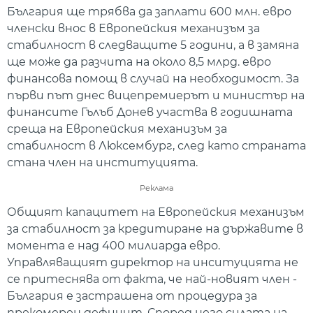
България ще трябва да заплати 600 млн. евро
членски внос в Европейския механизъм за
стабилност в следващите 5 години, а в замяна
ще може да разчита на около 8,5 млрд. евро
финансова помощ в случай на необходимост. За
първи път днес вицепремиерът и министър на
финансите Гълъб Донев участва в годишната
среща на Европейския механизъм за
стабилност в Люксембург, след като страната
стана член на институцията.
Реклама
Общият капацитет на Европейския механизъм
за стабилност за кредитиране на държавите в
момента е над 400 милиарда евро.
Управляващият директор на инситуцията не
се притеснява от факта, че най-новият член -
България е застрашена от процедура за
прекомерен дефицит. Според него силата на