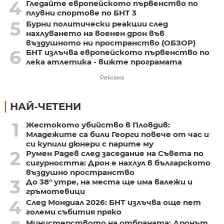
4
Гледайте европейското първенство по
плувни спортове по БНТ 3
5
Бурни политически реакции след
нахлуването на военен дрон във
въздушното ни пространство (ОБЗОР)
6
БНТ излъчва европейското първенство по
лека атлетика - вижте програмата
Реклама
НАЙ-ЧЕТЕНИ
1
Жестокото убийство в Пловдив:
Младежите са били Георги повече от час и
си купили дюнери с парите му
2
Румен Радев след заседание на Съвета по
сигурността: Дрон е нахлул в българското
въздушно пространство
3
До 38° утре, на места ще има валежи и
гръмотевици
4
След Мондиал 2026: БНТ излъчва още пет
големи събития пряко
Министерството на отбраната: Дронът,