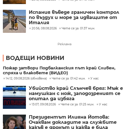
Испания въведе граничен контрол
по въздух и море за идващите от
Италия
20:56, 08.08.2026
Чете се за: 01:37 мин.
Реклама
ВОДЕЩИ НОВИНИ
Пожар затвори Подбалканския път край Сливен,
спряха и влаковете (ВИДЕО)
14:12, 09.08.2026 (обновена)
Чете се за: 01:42 мин.
У нас
Убийство край Слънчев бряг: Мъж е
намушкан с нож, заподозреният се
опитал да избяга
13:07, 09.08.2026
Чете се за: 01:25 мин.
У нас
Президентът Илияна Йотова:
Очаквам докладите на службите
какъв е дронът и каква е била