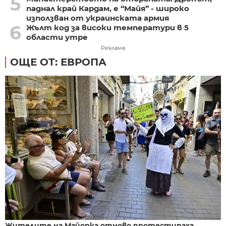
5
паднал край Кардам, е “Майя” - широко
използван от украинската армия
6
Жълт код за високи температури в 5
области утре
Реклама
ОЩЕ ОТ: ЕВРОПА
Жителите на Майорка отново протестираха