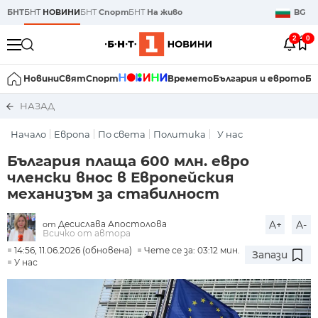
БНТ
БНТ
НОВИНИ
БНТ
Спорт
БНТ
На живо
BG
2
0
Новини
Свят
Спорт
Времето
България и еврото
Би
НАЗАД
Начало
Европа
По света
Политика
У нас
България плаща 600 млн. евро
членски внос в Европейския
механизъм за стабилност
Десислава Апостолова
A+
A-
от
Всичко от автора
14:56, 11.06.2026 (обновена)
Чете се за: 03:12 мин.
Запази
У нас