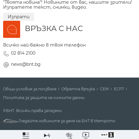
"Твоята новина"! Новините от вас, нашите зрители!
Изпратете текст, снимки, видео.
Изпрати
ВРЪЗКА С НАС
Всичко най-важно в твоя телефон
02 814 2100
news@bnt.bg
Общи условия за ползване
Обратна връзка
СЕМ
ECPT
Политика за защита на личните данни
©БНТ. Всички права запазени
Гледайте новините за деня на БНТ в Метрото