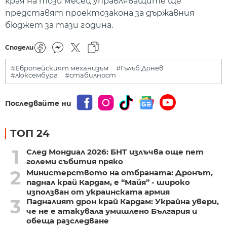
края на този месец управляващите ще
представят проектозакона за държавния
бюджет за тази година.
Сподели
#Европейският механизъм
#Гълъб Донев
#люксембург
#стабилност
Последвайте ни
ТОП 24
1
След Мондиал 2026: БНТ излъчва още пет
големи събития пряко
2
Министерството на отбраната: Дронът,
паднал край Кардам, е “Майя” - широко
използван от украинската армия
3
Падналият дрон край Кардам: Украйна увери,
че не е атакувала умишлено България и
обеща разследване