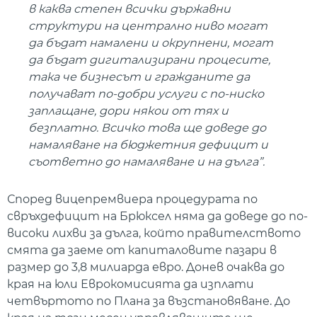
в каква степен всички държавни
структури на централно ниво могат
да бъдат намалени и окрупнени, могат
да бъдат дигитализирани процесите,
така че бизнесът и гражданите да
получават по-добри услуги с по-ниско
заплащане, дори някои от тях и
безплатно. Всичко това ще доведе до
намаляване на бюджетния дефицит и
съответно до намаляване и на дълга”.
Според вицепремвиера процедурата по
свръхдефицит на Брюксел няма да доведе до по-
високи лихви за дълга, който правителството
смята да заеме от капиталовите пазари в
размер до 3,8 милиарда евро. Донев очаква до
края на юли Еврокомисията да изплати
четвъртото по Плана за възстановяване. До