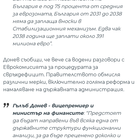
България е под 75 процента от средния
за еврозоната, България от 2031 до 2038
няма да заплаща вноски в
Стабилизационния механизъм. Едва чак
2038 година ще заплати около 391
милиона евро”.
Донев съобщи, че вече са водени разговори с
Еврокомисията за процедурата за
свръхдефицит. Правителството обмисля
различни мерки, включително голяма реформа и
намаляване на държавната администрация.
Гълъб Донев - вицепремиер и
министър на финансите
: “Предстоят
да бъдат направени във всяка една от
държавните структури функционални
анализи, за да бъде преценено доколко и