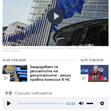
Субтитрите са автоматично генерирани и може да съдържат
неточности.
14:49, 11.06.2026
14:37, 11.06.2026
Замразяват се
заплатите на
депутатите - реши
правна комисия в НС
Слушай новината
-02:54
Play
Mute
Setti