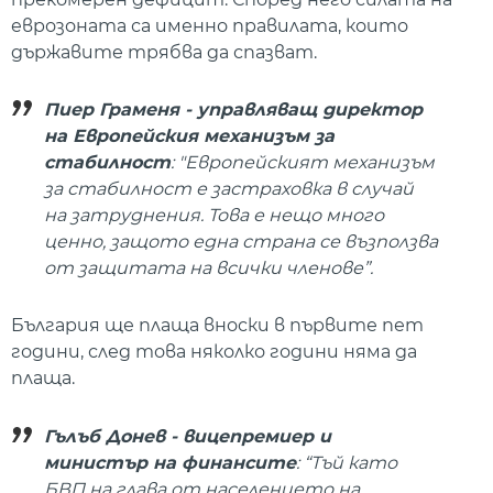
еврозоната са именно правилата, които
държавите трябва да спазват.
Пиер Граменя - управляващ директор
на Европейския механизъм за
стабилност
: "Европейският механизъм
за стабилност е застраховка в случай
на затруднения. Това е нещо много
ценно, защото една страна се възползва
от защитата на всички членове”.
България ще плаща вноски в първите пет
години, след това няколко години няма да
плаща.
Гълъб Донев - вицепремиер и
министър на финансите
: “Тъй като
БВП на глава от населението на