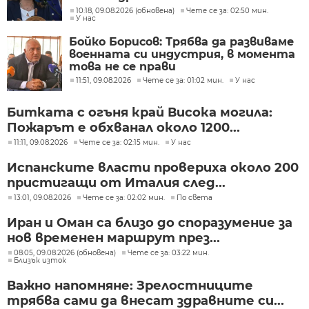
неговата роля
10:18, 09.08.2026 (обновена)
Чете се за: 02:50 мин.
У нас
Бойко Борисов: Трябва да развиваме
военната си индустрия, в момента
това не се прави
11:51, 09.08.2026
Чете се за: 01:02 мин.
У нас
Битката с огъня край Висока могила:
Пожарът е обхванал около 1200...
11:11, 09.08.2026
Чете се за: 02:15 мин.
У нас
Испанските власти провериха около 200
пристигащи от Италия след...
13:01, 09.08.2026
Чете се за: 02:02 мин.
По света
Иран и Оман са близо до споразумение за
нов временен маршрут през...
08:05, 09.08.2026 (обновена)
Чете се за: 03:22 мин.
Близък изток
Важно напомняне: Зрелостниците
трябва сами да внесат здравните си...