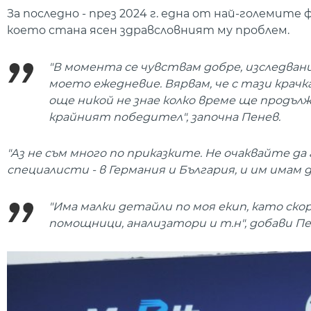
За последно - през 2024 г. една от най-големит
което стана ясен здравсловният му проблем.
"В момента се чувствам добре, изследвани
моето ежедневие. Вярвам, че с тази крачк
още никой не знае колко време ще продължа
крайният победител", започна Пенев.
"Аз не съм много по приказките. Не очаквайте д
специалисти - в Германия и България, и им имам д
"Има малки детайли по моя екип, като ско
помощници, анализатори и т.н", добави Пе