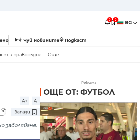
0
0
BG
ено
Чуй новините
Подкаст
ост и правосъдие
Още
Реклама
ОЩЕ ОТ: ФУТБОЛ
A+
A-
Запази
о заболяване.