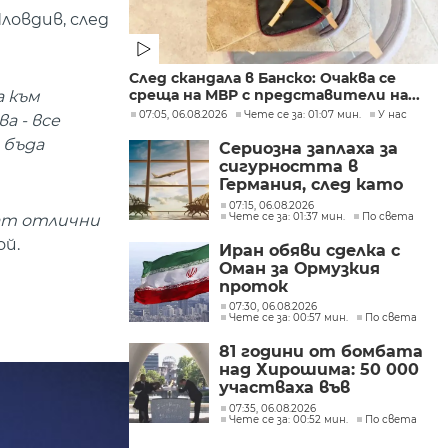
ловдив, след
След скандала в Банско: Очаква се
среща на МВР с представители на...
а към
07:05, 06.08.2026
Чете се за: 01:07 мин.
У нас
а - все
 бъда
Сериозна заплаха за
сигурността в
Германия, след като
дрон беше намерен на
07:15, 06.08.2026
Чете се за: 01:37 мин.
По света
летището в Лайпциг
жат отлични
ой.
Иран обяви сделка с
Оман за Ормузкия
проток
07:30, 06.08.2026
Чете се за: 00:57 мин.
По света
81 години от бомбата
над Хирошима: 50 000
участваха във
възпоменателните
07:35, 06.08.2026
Чете се за: 00:52 мин.
По света
церемонии