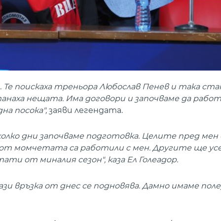
 Те поискаха треньора Любослав Пенев и така ста
танаха нещата. Има договори и започваме да рабо
на посока",
заяви легендата.
колко дни започваме подготовка. Целите пред мен 
ко от момчетата са работили с мен. Другите ще у
ати от миналия сезон", каза Ел Голеадор.
зи връзка от днес се подновява. Дамно имаме пол