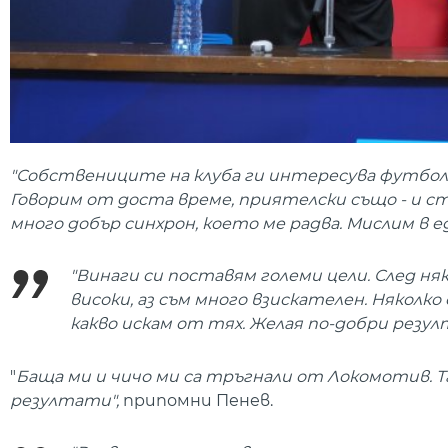
"Собствениците на клуба ги интересува футбол.
Говорим от доста време, приятелски също - и с
много добър синхрон, което ме радва. Мислим в ед
"Винаги си поставям големи цели. След ня
високи, аз съм много взискателен. Някол
какво искам от тях. Желая по-добри резулт
"
Баща ми и чичо ми са тръгнали от Локомотив. Та
резултати",
припомни Пенев.