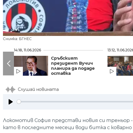
Снимка: БГНЕС
14:18, 11.06.2026
13:12, 11.06.202
Сръбският
президент Вучич
планира да подаде
оставка
Слушай новината
Play
Локомотив София представи новия си треньор - 
като в последните месеци води битка с коварно 