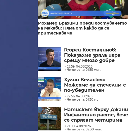
Мохамед Брахими преди гостуването
на Макаби: Няма от какво да се
притесняваме
Георги Костадинов:
Показахме зряла игра
срещу много добре
организиран съперник
22:59, 04.08.2026
Чете се за: 01:35 мин.
Хулио Веласкес:
Можехме да спечелим с
по-убедителен
резултат
22:56, 04.08.2026
Чете се за: 01:30 мин.
Натискът върху Джани
Инфантино расте, вече
се спрягат четирима
кандидати за негов
21:11, 04.08.2026
Чете се за: 02:30 мин.
наследник