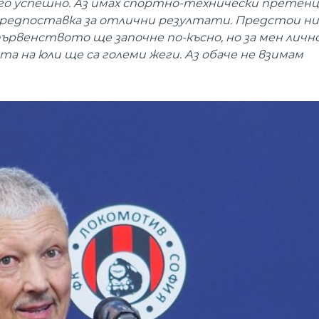
ого успешно. Аз имах спортно-технически претенц
е предпоставка за отлични резултати. Предстои ни
първенството ще започне по-късно, но за мен личн
дата на юли ще са големи жеги. Аз обаче не взимам