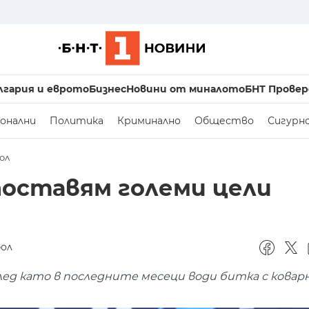
лгария и еврото
Бизнес
Новини от миналото
БНТ Провер
онални
Политика
Криминално
Общество
Сигурн
ол
поставям големи цели
бол
ед като в последните месеци води битка с коварн