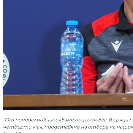
"От понеделник започваме подготовка. В сряда п
четвърти мач, представяне на отбора на нашия