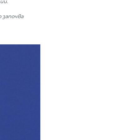
ии.
о започва