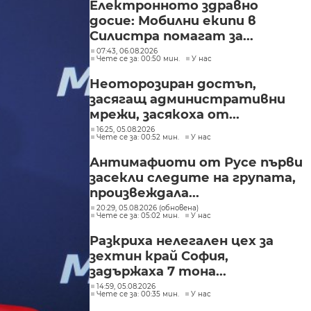
Електронното здравно
досие: Мобилни екипи в
Силистра помагат за...
07:43, 06.08.2026
Чете се за: 00:50 мин.
У нас
Неоторозиран достъп,
засягащ административни
мрежи, засякоха от...
16:25, 05.08.2026
Чете се за: 00:52 мин.
У нас
Антимафиоти от Русе първи
засекли следите на групата,
произвеждала...
20:29, 05.08.2026 (обновена)
Чете се за: 05:02 мин.
У нас
Разкриха нелегален цех за
зехтин край София,
задържаха 7 тона...
14:59, 05.08.2026
Чете се за: 00:35 мин.
У нас