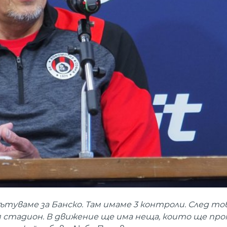
ътуваме за Банско. Там имаме 3 контроли. След то
 стадион. В движение ще има неща, които ще про