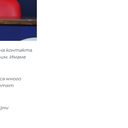
на контакта.
тим. Имаме
са много
сетят
езни