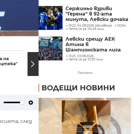
Сержиньо взриви
"Герена“ в 92-ата
минута, Левски дочака
своя момент и пребори
19:22, 04.08.2026 (обновена)
10254
Чете се за: 04:45 мин.
Кайрат преди реванша
Левски срещу АЕК
Атина в
Шампионската лига
12:58, 11.06.2026
12:42,
при победа срещу
13:25, 03.08.2026
 на
Бури и проливни
Чете се за: 01:30 мин.
Кайрат
Ацтека"
дъждове през
следващите два дни
Реклама
ВОДЕЩИ НОВИНИ
ute
Settings
есията, след