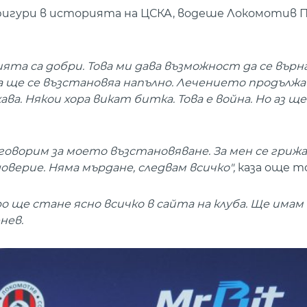
е фигури в историята на ЦСКА, водеше Локомотив П
ята са добри. Това ми дава възможност да се върн
а ще се възстановяа напълно. Лечението продължав
ва. Някои хора викат битка. Това е война. Но аз ще
а говорим за моето възстановяване. За мен се гри
оверие. Няма мърдане, следвам всичко",
каза още т
ро ще стане ясно всичко в сайта на клуба. Ще имам
нев.