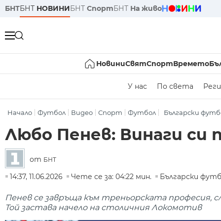
БНТ
БНТ
НОВИНИ
БНТ
Спорт
БНТ
На живо
Новини
Свят
Спорт
Времето
Бъ
У нас
По света
Реги
Начало
Футбол
Видео
Спорт
Футбол
Български футб
Любо Пенев: Винаги си 
от
БНТ
14:37, 11.06.2026
Чете се за: 04:22 мин.
Български фут
Пенев се завръща към треньорската професия, сл
Той застава начело на столичния Локомотив