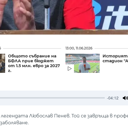
6
13:00, 11.06.2026
Общото събрание на
Историята
БФЛА прие бюджет
стадион "
от 1.5 млн. евро за 2027
г.
-04:12
M
легендата Любослав Пенев. Той се завръща в проф
заболяване.