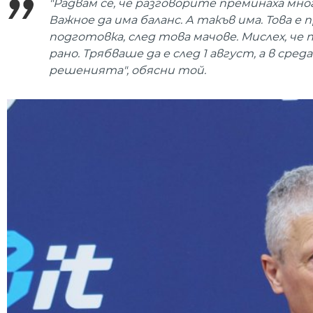
"Радвам се, че разговорите преминаха мн
Важное да има баланс. А такъв има. Това 
подготовка, след това мачове. Мислех, че 
рано. Трябваше да е след 1 август, а в сре
решенията", обясни той.