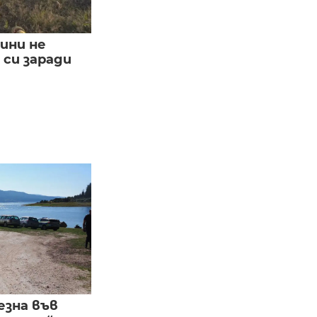
ини не
си заради
езна във