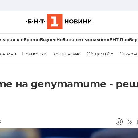
лгария и еврото
Бизнес
Новини от миналото
БНТ Провер
онални
Политика
Криминално
Общество
Сигурн
те на депутатите - ре
с