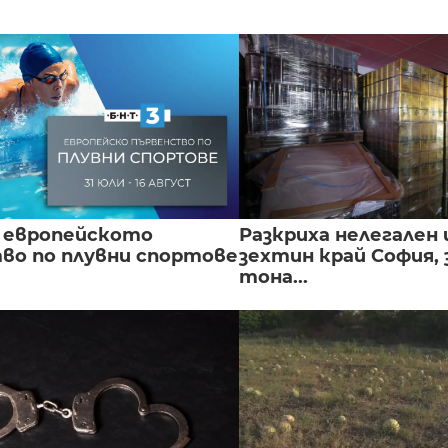
 европейското
Разкриха нелегален 
во по плувни спортове
зехтин край София, 
тона...