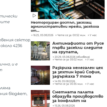
тически
чните
Неоторозиран достъп, засягащ
административни мрежи, засякоха
от...
16:25, 05.08.2026
Чете се за: 00:52 мин.
У нас
твения сектор
Антимафиоти от Русе
около 4236
първи засекли следите
на групата,
произвеждала
20:29, 05.08.2026 (обновена)
Чете се за: 05:02 мин.
У нас
фентанил в София
ично, и е
Разкриха нелегален цех
т
за зехтин край София,
задържаха 7 тона
продукт без марка
14:59, 05.08.2026
Чете се за: 00:35 мин.
У нас
оляма
Сметната палата
вния бюджет,
образува производство
за конфликт на
интереси при Делян
15:26, 05.08.2026