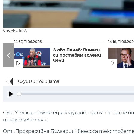
Снимка: БТА
14:37, 11.06.2026
14:18, 11.06.202
Любо Пенев: Винаги
си поставям големи
цели
Слушай новината
Play
Със 17 гласа - пълно единодушие - депутатите 
представители.
От „Прогресивна България“ внесоха текстовете