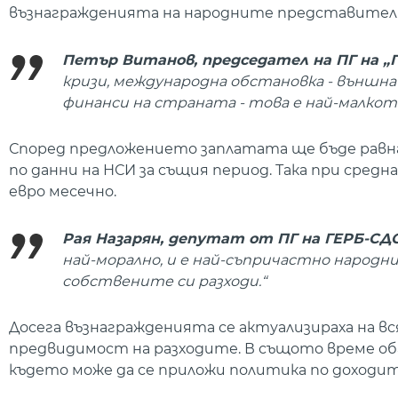
възнагражденията на народните представители 
Петър Витанов, председател на ПГ на „П
кризи, международна обстановка - външн
финанси на страната - това е най-малкото
Според предложението заплатата ще бъде равн
по данни на НСИ за същия период. Така при сред
евро месечно.
Рая Назарян, депутат от ПГ на ГЕРБ-СДС
най-морално, и е най-съпричастно народ
собствените си разходи.“
Досега възнагражденията се актуализираха на в
предвидимост на разходите. В същото време об
където може да се приложи политика по доходи