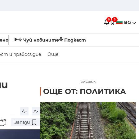
0
0
BG
ено
Чуй новините
Подкаст
ост и правосъдие
Още
ши
Реклама
ОЩЕ ОТ: ПОЛИТИКА
A+
A-
Запази