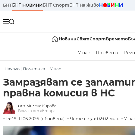
БНТ
БНТ
НОВИНИ
БНТ
Спорт
БНТ
На живо
Новини
Свят
Спорт
Времето
Бъ
У нас
По света
Реги
Начало
Политика
У нас
Замразяват се заплати
правна комисия в НС
от
Милена Кирова
Всичко от автора
14:49, 11.06.2026 (обновена)
Чете се за: 02:02 мин.
У на