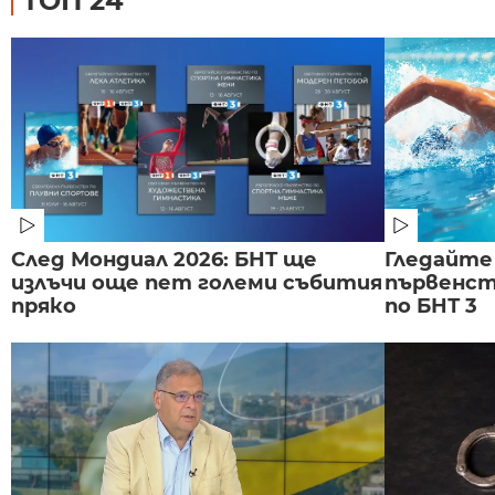
ТОП 24
След Мондиал 2026: БНТ ще
Гледайте
излъчи още пет големи събития
първенст
пряко
по БНТ 3