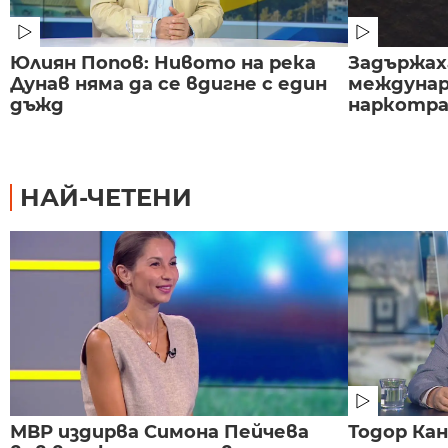
Юлиян Попов: Нивото на река
Задържаха
Дунав няма да се вдигне с един
междунар
дъжд
наркотраф
НАЙ-ЧЕТЕНИ
МВР издирва Симона Пейчева
Тодор Ка