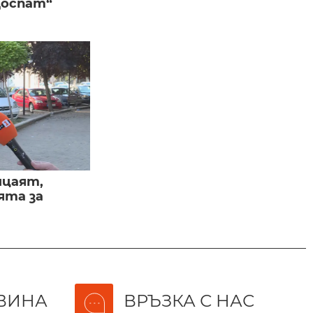
Доспат“
ицаят,
ята за
ВИНА
ВРЪЗКА С НАС