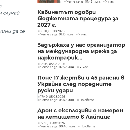
Чете се за: 01:45 мин.
У нас
Пеевски
т
Кабинетът одобри
 случай
бюджетната процедура за
2027 г.
ини да се
16:01, 05.08.2026
Чете се за: 01:15 мин.
У нас
Задържаха у нас организатор
на международна мрежа за
наркотрафик...
18:05, 05.08.2026
Чете се за: 02:52 мин.
У нас
Поне 17 жертви и 45 ранени в
Украйна след поредните
руски удари
17:49, 05.08.2026
Чете се за: 03:57 мин.
По света
Дрон с експлозиви е намерен
на летището в Лайпциг
17:35, 05.08.2026
Чете се за: 00:40 мин.
По света