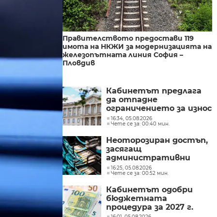
Правителството предостави 119
имота на НКЖИ за модернизацията на
железопътната линия София –
Пловдив
Кабинетът предлага
да отпадне
ограничението за износ
на нефтопродукти за
16:34, 05.08.2026
Чете се за: 00:40 мин.
ЕС
Неоторозиран достъп,
засягащ
административни
мрежи, засякоха от
16:25, 05.08.2026
Чете се за: 00:52 мин.
Министерството на
иновациите
Кабинетът одобри
бюджетната
процедура за 2027 г.
16:01, 05.08.2026