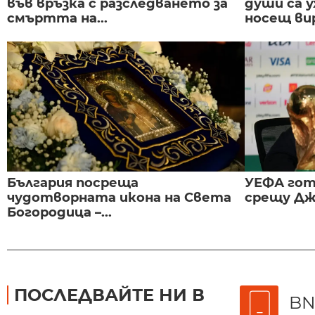
във връзка с разследването за
души са у
смъртта на...
носещ вир
България посреща
УЕФА гот
чудотворната икона на Света
срещу Дж
Богородица –...
ПОСЛЕДВАЙТЕ НИ В
BN