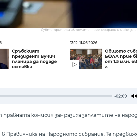
Субтитрите са автоматично генерирани и може да 
6
13:12, 11.06.2026
Сръбският
Общото събр
президент Вучич
БФЛА прие 
планира да подаде
от 1.5 млн. е
оставка
г.
-02:09
M
от правната комисия замразиха заплатите на нар
 в Правилника на Народното събрание. Те предви