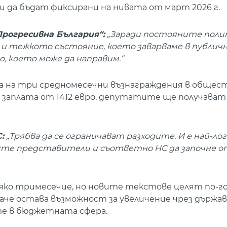
да бъдат фиксирани на нивата от март 2026 г.
рогресивна България“:
„Заради постояните поли
а и тежкото състояние, което заварваме в публи
, което може да направим.“
а на три средномесечни възнаграждения в общес
на заплата от 1412 евро, депутатите ще получават 
:
„Трябва да се ограничават разходите. И е най-лог
ните представители и съответно НС да започне о
сяко тримесечие, но новите текстове целят по-г
аче остава възможност за увеличение чрез държа
те в бюджетната сфера.