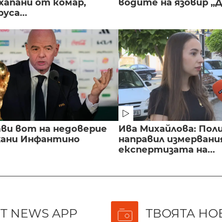
хапани от комар,
водите на язовир „
уса...
ви вот на недоверие
Ива Михайлова: Пол
ани Инфантино
направил измервани
експертизата на...
T NEWS APP
ТВОЯТА НО