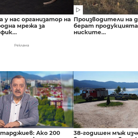
 у нас организатор на
Производители на д
одна мрежа за
берат продукцията 
ик...
ниските...
Реклама
нтарджиев: Ако 200
38-годишен мъж изч