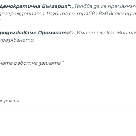
Демократична България“:
„Трябва да се премахна
агражденията. Разбира се, трябва във всеки един
Продължаваме Промяната“:
„Има по-ефективни нач
мразяването.
дната работна заплата.“
епутати