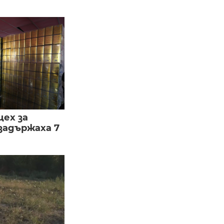
цех за
задържаха 7