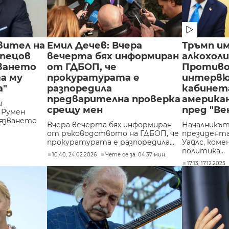
вител на
Емил Дечев: Вчера
Тръмп им
Спецов
вечерта бях информиран
алкохоли
ването
от ГДБОП, че
Противо
а му
прокуратурата е
интервю 
а"
разпоредила
кабинет
предварителна проверка
америка
и
срещу мен
пред "В
 Румен
язването
Вчера вечерта бях информиран
Началникът
от ръководството на ГДБОП, че
президента
прокуратурата е разпоредила...
Уайлс, ком
политика...
10:40, 24.02.2026
Чете се за: 04:37 мин.
17:13, 17.12.2025