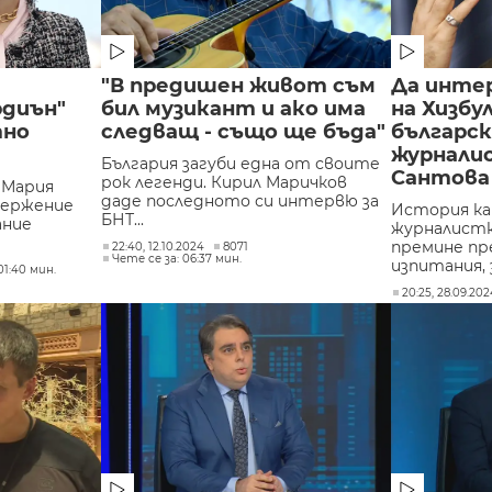
"В предишен живот съм
Да инте
рдиън"
бил музикант и ако има
на Хизбул
тно
следващ - също ще бъда"
българс
журнали
България загуби една от своите
Сантова
рок легенди. Кирил Маричков
 Мария
даде последното си интервю за
вержение
История ка
БНТ...
ание
журналистка
премине пр
22:40, 12.10.2024
8071
Чете се за: 06:37 мин.
изпитания, з
01:40 мин.
20:25, 28.09.20