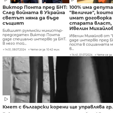
Виктор Понта пред БНТ:
100% има депут
След войната в Украйна
"Величие", които
светът няма да бъде
имат договорка
същият
старата власт, 
Ивелин Михайло
Бившият румънски министър-
председател Виктор Понта
Ивелин Михайлов от "
даде специално интервю за БНТ.
даде интервю пред Б
В него той...
поста в социалната м
в...
14:51, 08.07.2024
Чете се за: 10:42 мин.
14:41, 01.07.2024
Чете се за:
Кмет с български корени ще управлява гр.