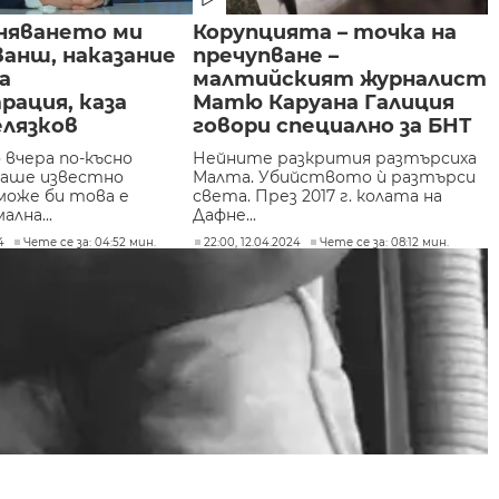
яването ми
Корупцията – точка на
анш, наказание
пречупване –
а
малтийският журналист
ация, каза
Матю Каруана Галиция
елязков
говори специално за БНТ
 вчера по-късно
Нейните разкрития разтърсиха
маше известно
Малта. Убийството ѝ разтърси
може би това е
света. През 2017 г. колата на
ална...
Дафне...
4
Чете се за: 04:52 мин.
22:00, 12.04.2024
Чете се за: 08:12 мин.