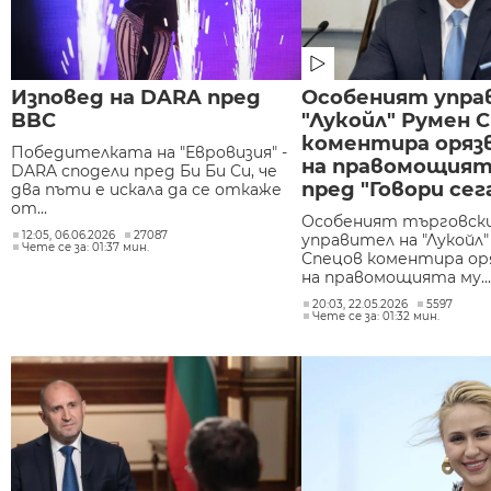
Изповед на DARA пред
Особеният упра
BBC
"Лукойл" Румен 
коментира оряз
Победителката на "Евровизия" -
на правомощият
DARA сподели пред Би Би Си, че
пред "Говори сег
два пъти е искала да се откаже
от...
Особеният търговск
12:05, 06.06.2026
27087
управител на "Лукойл"
Чете се за: 01:37 мин.
Спецов коментира ор
на правомощията му...
20:03, 22.05.2026
5597
Чете се за: 01:32 мин.