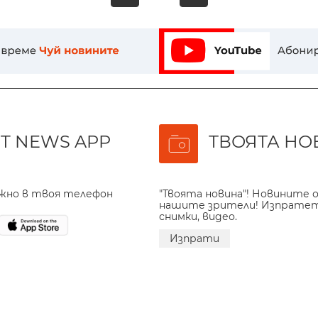
«
T NEWS APP
ТВОЯТА НО
ажно в твоя телефон
"Твоята новина"! Новините о
нашите зрители! Изпрате
снимки, видео.
Изпрати