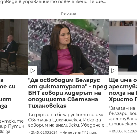
оведе в управлението повече жени. Те ще...
Реклама
да
"Да освободим Беларус
Ще има о
те си
от диктатурата" - пред
арестув
е
БНТ говори лидерът на
полза на 
ният
опозицията Светлана
Христо 
аза
Тихановская
"Залагам на
българи, к
Тя държи на беларуското си име -
арестувани
Святлана Циханоуская. Иска да
дентските
шпионската 
говорим на английски. Убедена е,...
имир Путин
ю за
19:00, 01.03.202
21:45, 08.03.2024
Чете се за: 11:15 мин.