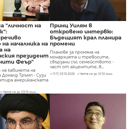
а "личност на
Принц Уилям в
к":
откровено интервю:
речиво
Бъдещият крал планира
на началника на
промени
а на
Планове за промяна на
нския президент
монархията и тревогите,
енити Феър"
свързани със семейството -
част от акцентите, в...
 на кабинета на
11:17, 03.10.2025
Чете се за: 01:10 мин.
 Доналд Тръмп - Сузи
ентира американската
Чете се за: 03:15 мин.