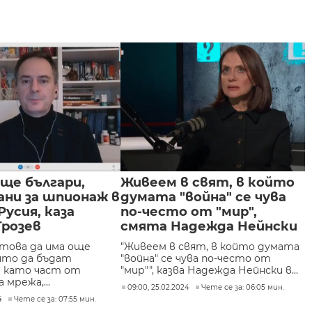
ще българи,
Живеем в свят, в който
ани за шпионаж в
думата "война" се чува
Русия, каза
по-често от "мир",
Грозев
смята Надежда Нейнски
 това да има още
"Живеем в свят, в който думата
оито да бъдат
"война" се чува по-често от
 като част от
"мир"", казва Надежда Нейнски в...
мрежа,...
09:00, 25.02.2024
Чете се за: 06:05 мин.
4
Чете се за: 07:55 мин.