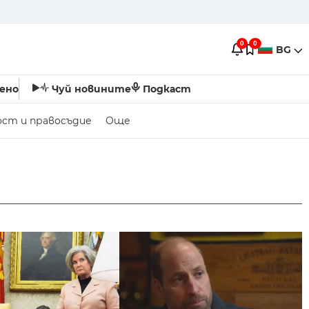
0
0
BG
ено
Чуй новините
Подкаст
ост и правосъдие
Още