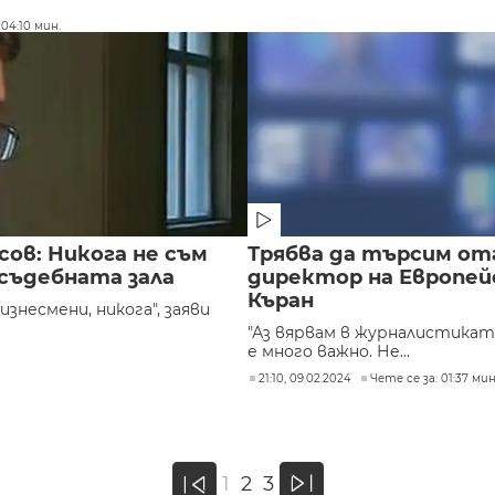
 04:10 мин.
ов: Никога не съм
Трябва да търсим от
 съдебната зала
директор на Европейс
Къран
знесмени, никога", заяви
"Аз вярвам в журналистика
е много важно. Не...
21:10, 09.02.2024
Чете се за: 01:37 мин
»
1
2
3