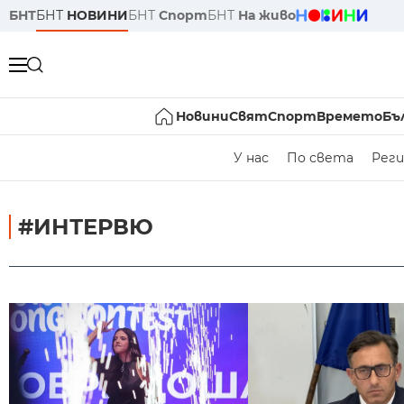
БНТ
БНТ
НОВИНИ
БНТ
Спорт
БНТ
На живо
Новини
Свят
Спорт
Времето
Бъ
У нас
По света
Реги
#ИНТЕРВЮ