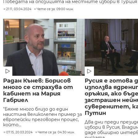
Победата на опозицията на местните избори в Турция д
21:11, 03.04.2024
Чете се за: 09:00 мин.
Радан Кънев: Борисов
Русия е готова 
много се страхува от
използва ядрени
кабинет на Мария
оръжия, ако бъд
Габриел
застрашен ней
суверенитет, к
"Бяхме много близо до един
Путин
наистина великолепен пример за
европейски преговорен процес,
Два дни преди прези
който...
избори в Русия, Влад
даде обширно интерв
07:15, 20.03.2024
Чете се за: 04:30 мин.
руската...