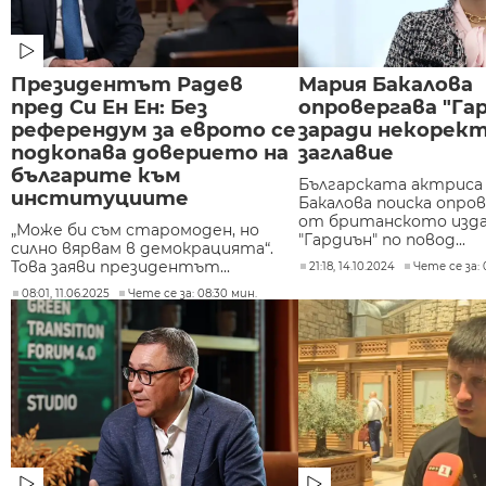
Президентът Радев
Мария Бакалова
пред Си Ен Ен: Без
опровергава "Га
референдум за еврото се
заради некорек
подкопава доверието на
заглавие
българите към
Българската актриса
институциите
Бакалова поиска опро
от британското изд
„Може би съм старомоден, но
"Гардиън" по повод...
силно вярвам в демокрацията“.
Това заяви президентът...
21:18, 14.10.2024
Чете се за: 
08:01, 11.06.2025
Чете се за: 08:30 мин.