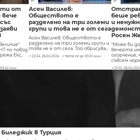
ати от
Асен Василев:
Отстран
 вече
Обществото е
беше рев
 със
разделено на три големи
и ненужн
заяви
групи и това не е от сега
демонстр
в
Росен Ж
Асен Василев: Обществото е
разделено на три големи групи и
Величие"
"Може би до
това не е от сега. Той обрисува...
НТ по повод
вечерта и
режа Екс,
огорчение, 
22:24, 26.04.2024
Чете се за: 03:10 мин.
съвсем норм
 03:42 мин.
21:02, 26.04.202
 Биледжик в Турция