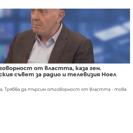
говорност от властта, каза ген.
кия съвет за радио и телевизия Ноел
та. Трябва да търсим отговорност от властта - това
.