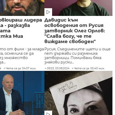
рвюираш лидера
Давидис към
а - разказва
освободения от Русия
ката
затворник Олег Орлов:
стка Миа
"Слава богу, че те
виждаме свободен"
то от филм - за млада
Русия, Съединените щати и още
, осмелила се да
пет държави си размениха
ез множество
затворници. Помилвани бяха
а...
знакови руски...
24
Чете се за: 04:57 мин.
09:23, 03.08.2024
Чете се за: 05:40 мин.