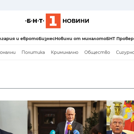
лгария и еврото
Бизнес
Новини от миналото
БНТ Провер
онални
Политика
Криминално
Общество
Сигурн