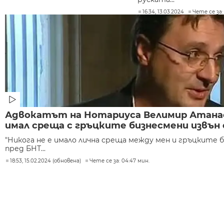
16:34, 13.03.2024
Чете се за:
Адвокатът на Нотариуса Велимир Атанас
имал среща с гръцките бизнесмени извън
"Никога не е имало лична среща между мен и гръцките би
пред БНТ...
18:53, 15.02.2024 (обновена)
Чете се за: 04:47 мин.