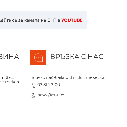
ВИНА
ВРЪЗКА С НАС
т вас,
Всичко най-важно в твоя телефон
те текст,
02 814 2100
news@bnt.bg