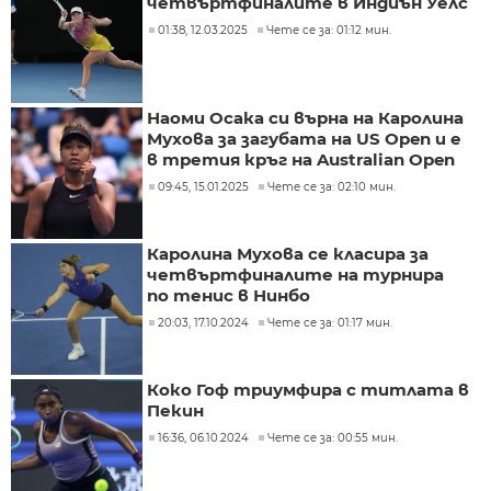
четвъртфиналите в Индиън Уелс
01:38, 12.03.2025
Чете се за: 01:12 мин.
Наоми Осака си върна на Каролина
Мухова за загубата на US Open и е
в третия кръг на Australian Open
09:45, 15.01.2025
Чете се за: 02:10 мин.
Каролина Мухова се класира за
четвъртфиналите на турнира
по тенис в Нинбо
20:03, 17.10.2024
Чете се за: 01:17 мин.
Коко Гоф триумфира с титлата в
Пекин
16:36, 06.10.2024
Чете се за: 00:55 мин.