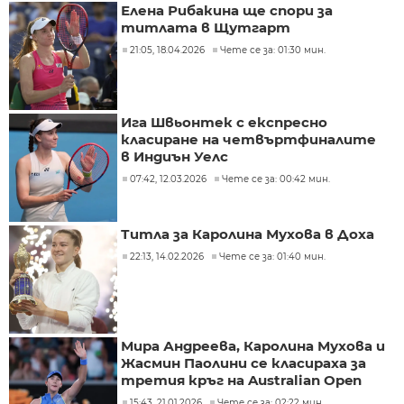
Елена Рибакина ще спори за
титлата в Щутгарт
21:05, 18.04.2026
Чете се за: 01:30 мин.
Ига Швьонтек с експресно
класиране на четвъртфиналите
в Индиън Уелс
07:42, 12.03.2026
Чете се за: 00:42 мин.
Титла за Каролина Мухова в Доха
22:13, 14.02.2026
Чете се за: 01:40 мин.
Мира Андреева, Каролина Мухова и
Жасмин Паолини се класираха за
третия кръг на Australian Open
15:43, 21.01.2026
Чете се за: 02:22 мин.