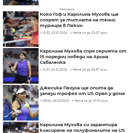
Реклама
Коко Гоф и Каролина Мухова ще
спорят за титлата на тенис
турнира в Пекин
15:32, 05.10.2024
Чете се за: 02:07 мин.
Каролина Мухова спря серията от
15 поредни победи на Арина
Сабаленка
14:31, 04.10.2024
Чете се за: 02:37 мин.
Джесика Пегула ще опита да
запази трофея от US Open у дома
09:34, 06.09.2024
Чете се за: 01:10 мин.
Каролина Мухова си гарантира
класиране на полуфиналите на US