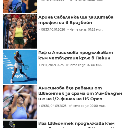
Арина Сабаленка ще защитава
трофея си в Бризбейн
08:33, 10.01.2026
Чете се за: 01:25 мин.
Гоф и Анисимова продължават
към четвъртия кръг в Пекин
19:11, 28.09.2025
Чете се за: 02:00 мин.
Анисимова взе реванш от
Швьонтек за срама от Уимбълдън
и е на 1/2-финал на US Open
09:30, 04.09.2025
Чете се за: 02:00 мин.
Ига Швьонтек продължава към