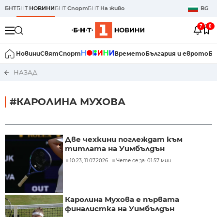
БНТ
БНТ
НОВИНИ
БНТ
Спорт
БНТ
На живо
BG
7
0
Новини
Свят
Спорт
Времето
България и еврото
Би
НАЗАД
#КАРОЛИНА МУХОВА
Две чехкини поглеждат към
титлата на Уимбълдън
10:23, 11.07.2026
Чете се за: 01:57 мин.
Каролина Мухова е първата
финалистка на Уимбълдън