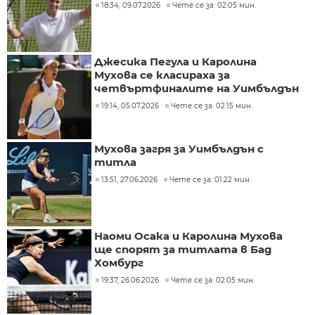
18:34, 09.07.2026
Чете се за: 02:05 мин.
Джесика Пегула и Каролина
Мухова се класираха за
четвъртфиналите на Уимбълдън
19:14, 05.07.2026
Чете се за: 02:15 мин.
Мухова загря за Уимбълдън с
титла
13:51, 27.06.2026
Чете се за: 01:22 мин.
Наоми Осака и Каролина Мухова
ще спорят за титлата в Бад
Хомбург
19:37, 26.06.2026
Чете се за: 02:05 мин.