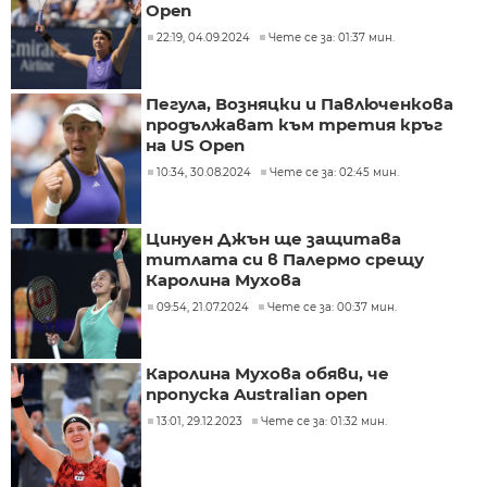
Open
22:19, 04.09.2024
Чете се за: 01:37 мин.
Пегула, Возняцки и Павлюченкова
продължават към третия кръг
на US Open
10:34, 30.08.2024
Чете се за: 02:45 мин.
Цинуен Джън ще защитава
титлата си в Палермо срещу
Каролина Мухова
09:54, 21.07.2024
Чете се за: 00:37 мин.
Каролина Мухова обяви, че
пропуска Australian open
13:01, 29.12.2023
Чете се за: 01:32 мин.