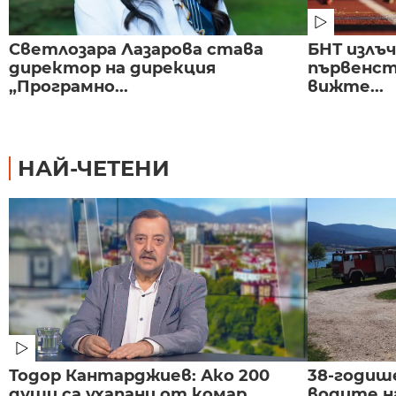
Светлозара Лазарова става
БНТ излъ
директор на дирекция
първенст
„Програмно...
вижте...
НАЙ-ЧЕТЕНИ
Тодор Кантарджиев: Ако 200
38-годиш
души са ухапани от комар,
водите н