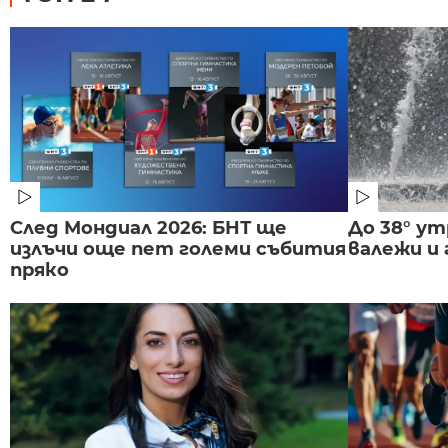
След Мондиал 2026: БНТ ще
До 38° ут
излъчи още пет големи събития
валежи и
пряко