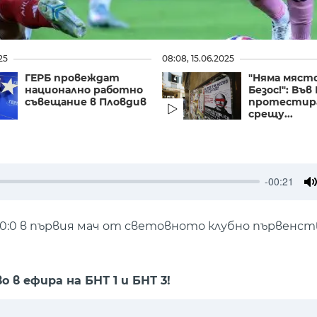
25
08:08, 15.06.2025
ГЕРБ провеждат
"Няма място
национално работно
Безос!": Във
съвещание в Пловдив
протести
срещу...
-00:21
M
0:0 в първия мач от световното клубно първенст
в ефира на БНТ 1 и БНТ 3!