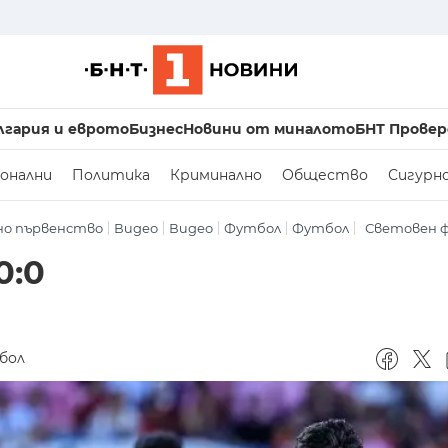
лгария и еврото
Бизнес
Новини от миналото
БНТ Провер
онални
Политика
Криминално
Общество
Сигурн
но първенство
Видео
Видео
Футбол
Футбол
Световен 
0:0
бол