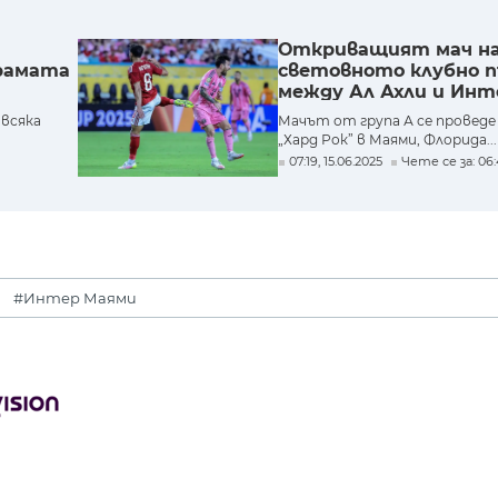
Откриващият мач н
рамата
световното клубно 
между Ал Ахли и Инт
излъчи победител
всяка
Мачът от група А се проведе
.
„Хард Рок” в Маями, Флорида...
07:19, 15.06.2025
Чете се за: 06:
#Интер Маями