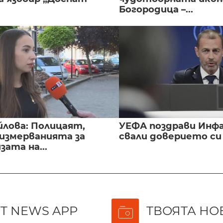
Богородица –...
йлова: Полицаят,
УЕФА поздрави Инфа
 измерванията за
свали доверието с
ата на...
T NEWS APP
ТВОЯТА НО