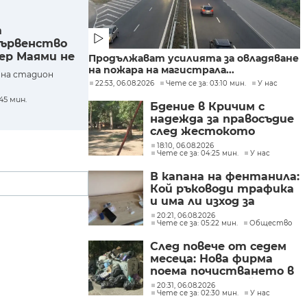
а
първенство
ер Маями не
Продължават усилията за овладяване
на пожара на магистрала...
 на стадион
22:53, 06.08.2026
Чете се за: 03:10 мин.
У нас
45 мин.
Бдение в Кричим с
надежда за правосъдие
след жестокото
убийство на млад мъж
18:10, 06.08.2026
Чете се за: 04:25 мин.
У нас
в Пловдив от
тийнейджъри
В капана на фентанила:
Кой ръководи трафика
и има ли изход за
пристрастените?
20:21, 06.08.2026
Чете се за: 05:22 мин.
Общество
След повече от седем
месеца: Нова фирма
поема почистването в
столичните райони
20:31, 06.08.2026
Чете се за: 02:30 мин.
У нас
"Слатина", "Подуяне" и