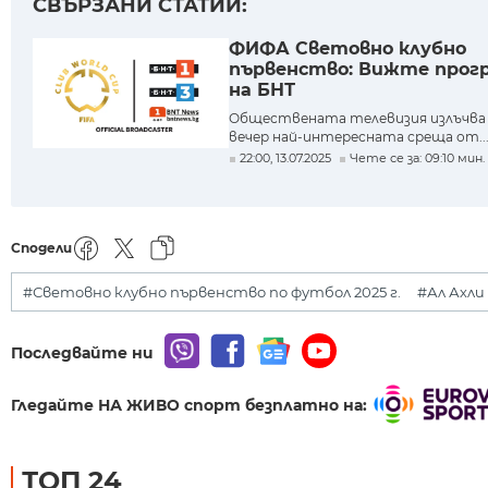
СВЪРЗАНИ СТАТИИ:
ФИФА Световно клубно
първенство: Вижте прог
на БНТ
Обществената телевизия излъчва 
вечер най-интересната среща от..
22:00, 13.07.2025
Чете се за: 09:10 мин.
Сподели
#Световно клубно първенство по футбол 2025 г.
#Ал Ахли
Последвайте ни
Гледайте НА ЖИВО спорт безплатно на:
ТОП 24