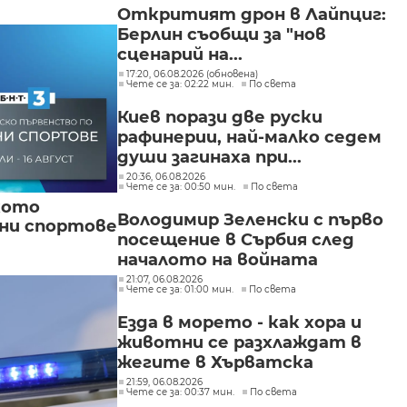
"Изгрев"
Откритият дрон в Лайпциг:
Берлин съобщи за "нов
сценарий на...
17:20, 06.08.2026 (обновена)
Чете се за: 02:22 мин.
По света
Киев порази две руски
рафинерии, най-малко седем
души загинаха при...
20:36, 06.08.2026
Чете се за: 00:50 мин.
По света
кото
Володимир Зеленски с първо
вни спортове
посещение в Сърбия след
началото на войната
21:07, 06.08.2026
Чете се за: 01:00 мин.
По света
Езда в морето - как хора и
животни се разхлаждат в
жегите в Хърватска
21:59, 06.08.2026
Чете се за: 00:37 мин.
По света