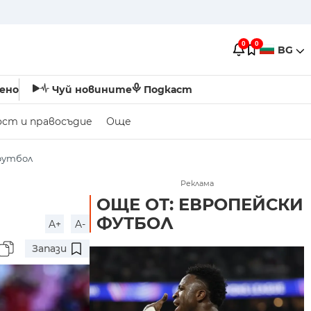
0
0
BG
ено
Чуй новините
Подкаст
ост и правосъдие
Още
футбол
Реклама
ОЩЕ ОТ: ЕВРОПЕЙСКИ
ФУТБОЛ
A+
A-
Запази