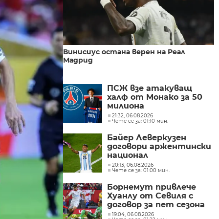
Винисиус остана верен на Реал
Мадрид
ПСЖ взе атакуващ
халф от Монако за 50
милиона
21:32, 06.08.2026
Чете се за: 01:10 мин.
Байер Леверкузен
договори аржентински
национал
20:13, 06.08.2026
Чете се за: 01:00 мин.
Борнемут привлече
Хуанлу от Севиля с
договор за пет сезона
19:04, 06.08.2026