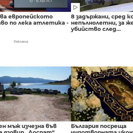
чва европейското
8 задържани, сред к
во по лека атлетика -
непълнолетни, за 
убийство след...
Реклама
ен мъж изчезна във
България посреща
а язовир „Доспат“
чудотворната икон