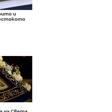
оито и
жестокото
а на Света