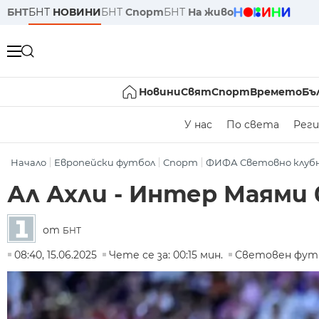
БНТ
БНТ
НОВИНИ
БНТ
Спорт
БНТ
На живо
Новини
Свят
Спорт
Времето
Бъ
У нас
По света
Реги
Начало
Европейски футбол
Спорт
ФИФА Световно клуб
Ал Ахли - Интер Маями 
от
БНТ
08:40, 15.06.2025
Чете се за: 00:15 мин.
Световен фут