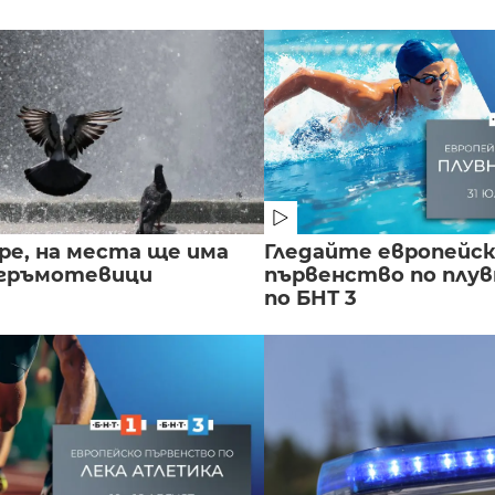
ре, на места ще има
Гледайте европейс
 гръмотевици
първенство по плу
по БНТ 3